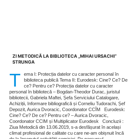
ZI METODICĂ LA BIBLIOTECA „MIHAI URSACHI”
STRUNGA
T
ema I: Protecția datelor cu caracter personal în
biblioteca publică Tema II: Eurodesk: Cine? Ce? De
ce? Pentru ce? Protecția datelor cu caracter
personal în bibliotecă – Bogdan-Theodor Durac, juristul
bibliotecii, Gabriela Maftei, Șefa Serviciului Catalogare,
Achiziții, Informare bibliografică și Corneliu Tudorachi, Șef
Depozit, Aurica Dvoracic, Coordonator CCÎM Eurodesk:
Cine? Ce? De ce? Pentru ce? – Aurica Dvoracic,
Coordonator CCIM și Multiplicator Eurodesk Concluzii :
Ziua Metodică din 13.06.2019, s-a desfășurat în același
climat profesional de calitate cu care ne-am obișnuit încă
de la începutul activității comisiei. Pe parcursul