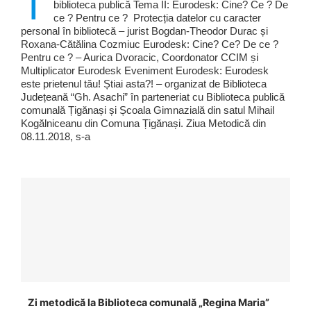
T
biblioteca publică Tema II: Eurodesk: Cine? Ce ? De
ce ? Pentru ce ? Protecția datelor cu caracter
personal în bibliotecă – jurist Bogdan-Theodor Durac și
Roxana-Cătălina Cozmiuc Eurodesk: Cine? Ce? De ce ?
Pentru ce ? – Aurica Dvoracic, Coordonator CCIM și
Multiplicator Eurodesk Eveniment Eurodesk: Eurodesk
este prietenul tău! Știai asta?! – organizat de Biblioteca
Județeană “Gh. Asachi” în parteneriat cu Biblioteca publică
comunală Țigănași și Școala Gimnazială din satul Mihail
Kogălniceanu din Comuna Țigănași. Ziua Metodică din
08.11.2018, s-a
Zi metodică la Biblioteca comunală „Regina Maria”