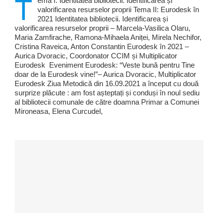
T
ema I: Identitatea bibliotecii. Identificarea și
valorificarea resurselor proprii Tema II: Eurodesk în
2021 Identitatea bibliotecii. Identificarea și
valorificarea resurselor proprii – Marcela-Vasilica Olaru,
Maria Zamfirache, Ramona-Mihaela Aniței, Mirela Nechifor,
Cristina Raveica, Anton Constantin Eurodesk în 2021 –
Aurica Dvoracic, Coordonator CCIM și Multiplicator
Eurodesk Eveniment Eurodesk: “Veste bună pentru Tine
doar de la Eurodesk vine!”– Aurica Dvoracic, Multiplicator
Eurodesk Ziua Metodică din 16.09.2021 a început cu două
surprize plăcute : am fost așteptați și conduși în noul sediu
al bibliotecii comunale de către doamna Primar a Comunei
Mironeasa, Elena Curcudel,