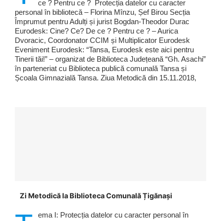
ce ? Pentru ce ? Protecția datelor cu caracter
personal în bibliotecă – Florina Mînzu, Șef Birou Secția
Împrumut pentru Adulți și jurist Bogdan-Theodor Durac
Eurodesk: Cine? Ce? De ce ? Pentru ce ? – Aurica
Dvoracic, Coordonator CCIM și Multiplicator Eurodesk
Eveniment Eurodesk: “Tansa, Eurodesk este aici pentru
Tinerii tăi!” – organizat de Biblioteca Județeană “Gh. Asachi”
în parteneriat cu Biblioteca publică comunală Tansa și
Școala Gimnazială Tansa. Ziua Metodică din 15.11.2018,
Zi Metodică la Biblioteca Comunală Țigănași
ema I: Protecția datelor cu caracter personal în