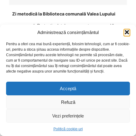
Zi metodică la Biblioteca comunală Valea Lupului
T
ema I: Protecția datelor cu caracter personal în
biblioteca publică Tema II: Eurodesk: Cine? Ce? De
Administrează consimțământul
ce? Pentru ce? Protecția datelor cu caracter
personal în bibliotecă – jurist Bogdan-Theodor Durac
Pentru a oferi cea mai bună experiență, folosim tehnologii, cum ar fi cookie-
Eurodesk: Cine? Ce? De ce ? Pentru ce ? – Aurica
uri, pentru a stoca și/sau accesa informațiile despre dispozitive.
Dvoracic, Coordonator CCIM și Multiplicator Eurodesk
Consimțământul pentru aceste tehnologii ne permite să procesăm date,
Eveniment Eurodesk: “Time to Move în Școala ta!” –
cum ar fi comportamentul de navigare sau ID-uri unice pe acest site. Dacă
organizat de Biblioteca Județeană “Gh. Asachi” în
nu îți dai consimțământul sau îți retragi consimțământul dat poate avea
afecte negative asupra unor anumite funcționalități și funcții.
parteneriat cu Biblioteca publică comunală Valea Lupului și
Școala Gimnazială “Profesor Mihai Dumitriu” Valea Lupului.
Ziua Metodică din 18.10.2018, s-a desfășurat în același
Acceptă
climat profesional de calitate
Refuză
Vezi preferințele
Politică cookie-uri