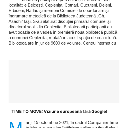
localitățile Belcești, Ceplenița, Cotnari, Cucuteni, Deleni,
Erbiceni, Hârlău și membrii Comisiei de coordonare și
îndrumare metodică de la Biblioteca Județeană „Gh.
Asachi” Iași. S-au alăturat discuției primarul comunei și
directorul școlii din Ceplenița. Bibliotecarii participanți au
avut ocazia de a vedea în premieră noua bibliotecă publică
a comunei Ceplenița, mutată în acest spațiu de cca o lună.
Biblioteca are în jur de 9600 de volume, Centru internet cu
TIME TO MOVE: Viziune europeană fără Google!
arți, 19 octombrie 2021, în cadrul Campaniei Time
to Move, a avut loc întâlnirea online cu tinerii elevi