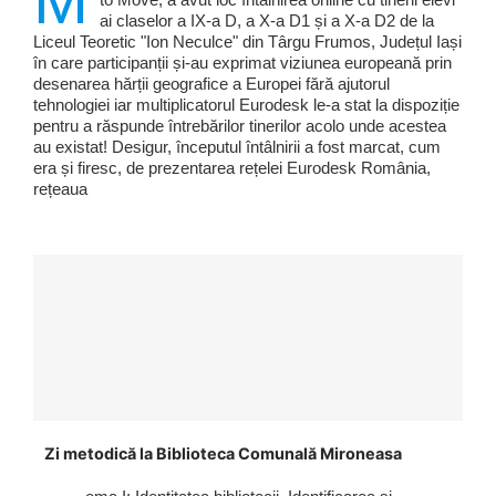
M
ai claselor a IX-a D, a X-a D1 și a X-a D2 de la
Liceul Teoretic "Ion Neculce" din Târgu Frumos, Județul Iași
în care participanții și-au exprimat viziunea europeană prin
desenarea hărții geografice a Europei fără ajutorul
tehnologiei iar multiplicatorul Eurodesk le-a stat la dispoziție
pentru a răspunde întrebărilor tinerilor acolo unde acestea
au existat! Desigur, începutul întâlnirii a fost marcat, cum
era și firesc, de prezentarea rețelei Eurodesk România,
rețeaua
Zi metodică la Biblioteca Comunală Mironeasa