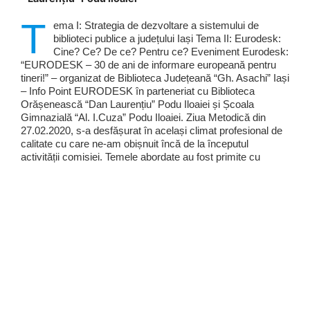
T
ema I: Strategia de dezvoltare a sistemului de
biblioteci publice a județului Iași Tema II: Eurodesk:
Cine? Ce? De ce? Pentru ce? Eveniment Eurodesk:
“EURODESK – 30 de ani de informare europeană pentru
tineri!” – organizat de Biblioteca Județeană “Gh. Asachi” Iași
– Info Point EURODESK în parteneriat cu Biblioteca
Orășenească “Dan Laurențiu” Podu Iloaiei și Școala
Gimnazială “Al. I.Cuza” Podu Iloaiei. Ziua Metodică din
27.02.2020, s-a desfășurat în același climat profesional de
calitate cu care ne-am obișnuit încă de la începutul
activității comisiei. Temele abordate au fost primite cu