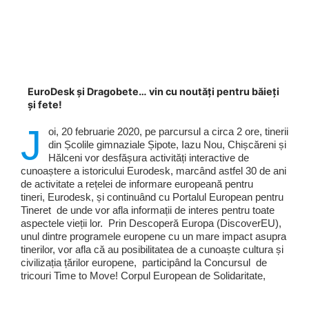
EuroDesk și Dragobete… vin cu noutăți pentru băieți
și fete!
J
oi, 20 februarie 2020, pe parcursul a circa 2 ore, tinerii
din Școlile gimnaziale Șipote, Iazu Nou, Chișcăreni și
Hălceni vor desfășura activități interactive de
cunoaștere a istoricului Eurodesk, marcând astfel 30 de ani
de activitate a rețelei de informare europeană pentru
tineri, Eurodesk, și continuând cu Portalul European pentru
Tineret de unde vor afla informații de interes pentru toate
aspectele vieții lor. Prin Descoperă Europa (DiscoverEU),
unul dintre programele europene cu un mare impact asupra
tinerilor, vor afla că au posibilitatea de a cunoaște cultura și
civilizația țărilor europene, participând la Concursul de
tricouri Time to Move! Corpul European de Solidaritate,