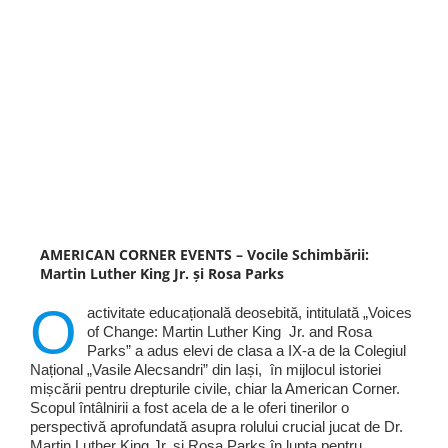
AMERICAN CORNER EVENTS – Vocile Schimbării:
Martin Luther King Jr. și Rosa Parks
O
activitate educațională deosebită, intitulată „Voices
of Change: Martin Luther King Jr. and Rosa
Parks” a adus elevi de clasa a IX-a de la Colegiul
Național „Vasile Alecsandri” din Iași, în mijlocul istoriei
mișcării pentru drepturile civile, chiar la American Corner.
Scopul întâlnirii a fost acela de a le oferi tinerilor o
perspectivă aprofundată asupra rolului crucial jucat de Dr.
Martin Luther King Jr. și Rosa Parks în lupta pentru