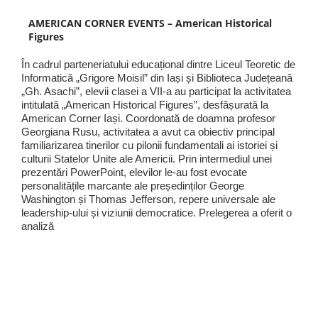
AMERICAN CORNER EVENTS – American Historical
Figures
În cadrul parteneriatului educațional dintre Liceul Teoretic de
Informatică „Grigore Moisil” din Iași și Biblioteca Județeană
„Gh. Asachi”, elevii clasei a VII-a au participat la activitatea
intitulată „American Historical Figures”, desfășurată la
American Corner Iași. Coordonată de doamna profesor
Georgiana Rusu, activitatea a avut ca obiectiv principal
familiarizarea tinerilor cu pilonii fundamentali ai istoriei și
culturii Statelor Unite ale Americii. Prin intermediul unei
prezentări PowerPoint, elevilor le-au fost evocate
personalitățile marcante ale președinților George
Washington și Thomas Jefferson, repere universale ale
leadership-ului și viziunii democratice. Prelegerea a oferit o
analiză