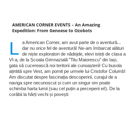
AMERICAN CORNER EVENTS – An Amazing
Expedition: From Genoese to Ozobots
L
a American Corner, am avut parte de o aventură...
dar nu orice fel de aventură! Ne-am îmbarcat alături
de niște exploratori de nădejde, elevi isteți de clasa a
VI-a, de la Școala Gimnazială ”Titu Maiorescu” din Iași,
gata să cucerească noi teritorii ale cunoașterii! Cu busola
ațintită spre Vest, am pornit pe urmele lui Cristofor Columb!
Am discutat despre fascinația descoperirii, curajul de a
naviga spre necunoscut și cum un singur om poate
schimba harta lumii (sau cel puțin a perceperii ei!). De la
corăbii la hărți vechi și povești