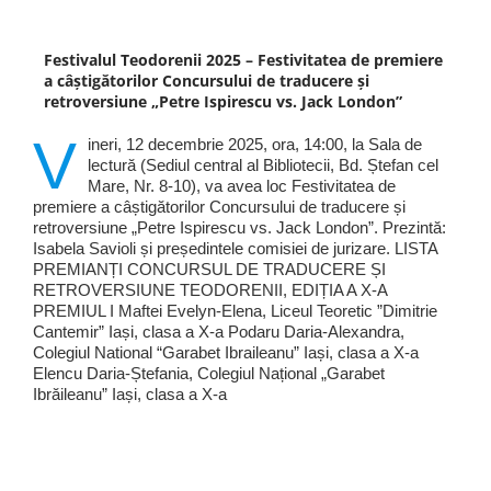
Festivalul Teodorenii 2025 – Festivitatea de premiere
a câștigătorilor Concursului de traducere și
retroversiune „Petre Ispirescu vs. Jack London”
V
ineri, 12 decembrie 2025, ora, 14:00, la Sala de
lectură (Sediul central al Bibliotecii, Bd. Ștefan cel
Mare, Nr. 8-10), va avea loc Festivitatea de
premiere a câștigătorilor Concursului de traducere și
retroversiune „Petre Ispirescu vs. Jack London”. Prezintă:
Isabela Savioli și președintele comisiei de jurizare. LISTA
PREMIANȚI CONCURSUL DE TRADUCERE ȘI
RETROVERSIUNE TEODORENII, EDIȚIA A X-A
PREMIUL I Maftei Evelyn-Elena, Liceul Teoretic ”Dimitrie
Cantemir” Iași, clasa a X-a Podaru Daria-Alexandra,
Colegiul National “Garabet Ibraileanu” Iași, clasa a X-a
Elencu Daria-Ștefania, Colegiul Național „Garabet
Ibrăileanu” Iași, clasa a X-a