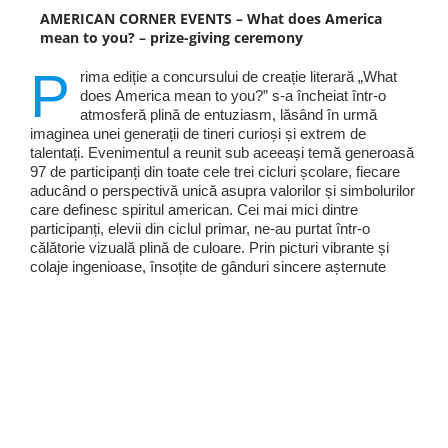
AMERICAN CORNER EVENTS – What does America
mean to you? – prize-giving ceremony
P
rima ediție a concursului de creație literară „What
does America mean to you?” s-a încheiat într-o
atmosferă plină de entuziasm, lăsând în urmă
imaginea unei generații de tineri curioși și extrem de
talentați. Evenimentul a reunit sub aceeași temă generoasă
97 de participanți din toate cele trei cicluri școlare, fiecare
aducând o perspectivă unică asupra valorilor și simbolurilor
care definesc spiritul american. Cei mai mici dintre
participanți, elevii din ciclul primar, ne-au purtat într-o
călătorie vizuală plină de culoare. Prin picturi vibrante și
colaje ingenioase, însoțite de gânduri sincere așternute