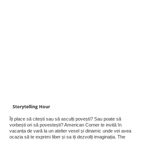
Storytelling Hour
Îți place să citești sau să asculți povești? Sau poate să
vorbești ori să povestești? American Corner te invită în
vacanța de vară la un atelier vesel și dinamic unde vei avea
ocazia să te exprimi liber și sa iți dezvolți imaginația. The