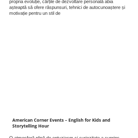
propria evoluție, cărțile de dezvoltare personală abia
așteaptă să ofere răspunsuri, tehnici de autocunoaștere și
motivație pentru un stil de
American Corner Events – English for Kids and
Storytelling Hour
O atmosferă plină de entuziasm și curiozitate a cuprins