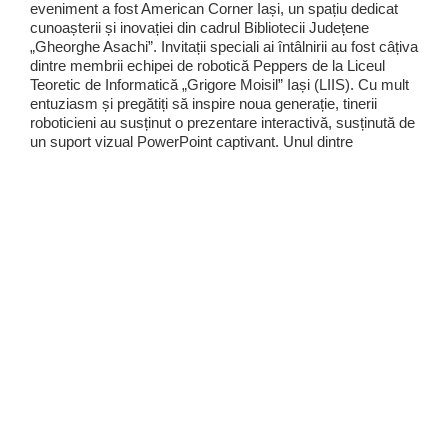
eveniment a fost American Corner Iași, un spațiu dedicat
cunoașterii și inovației din cadrul Bibliotecii Județene
„Gheorghe Asachi”. Invitații speciali ai întâlnirii au fost câțiva
dintre membrii echipei de robotică Peppers de la Liceul
Teoretic de Informatică „Grigore Moisil” Iași (LIIS). Cu mult
entuziasm și pregătiți să inspire noua generație, tinerii
roboticieni au susținut o prezentare interactivă, susținută de
un suport vizual PowerPoint captivant. Unul dintre