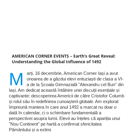
AMERICAN CORNER EVENTS – Earth’s Great Reveal:
Understanding the Global Influence of 1492
M
arți, 16 decembrie, American Corner Iași a avut
onoarea de a găzdui elevi entuziaști de clasa a VI-
a de la Școala Gimnazială "Alexandru cel Bun" din
Iași. Am dedicat această întâlnire unei discuții esențiale și
captivante: descoperirea Americii de către Cristofor Columb
și rolul său în redefinirea cunoașterii globale. Am explorat
împreună maniera în care anul 1492 a marcat nu doar o
dată în calendar, ci o schimbare fundamentală a
perspectivei asupra lumii. Elevii au înțeles că apariția unui
"Nou Continent" pe hartă a confirmat sfericitatea
Pământului și a extins