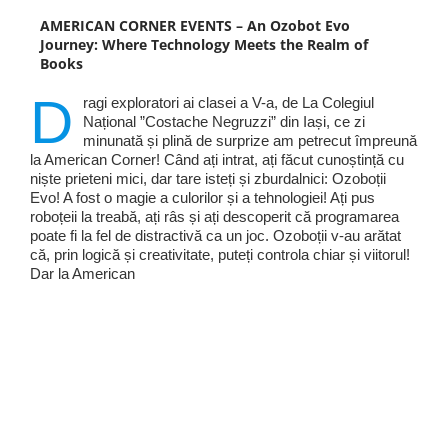
AMERICAN CORNER EVENTS – An Ozobot Evo
Journey: Where Technology Meets the Realm of
Books
D
ragi exploratori ai clasei a V-a, de La Colegiul
Național ”Costache Negruzzi” din Iași, ce zi
minunată și plină de surprize am petrecut împreună
la American Corner! Când ați intrat, ați făcut cunoștință cu
niște prieteni mici, dar tare isteți și zburdalnici: Ozoboții
Evo! A fost o magie a culorilor și a tehnologiei! Ați pus
roboțeii la treabă, ați râs și ați descoperit că programarea
poate fi la fel de distractivă ca un joc. Ozoboții v-au arătat
că, prin logică și creativitate, puteți controla chiar și viitorul!
Dar la American