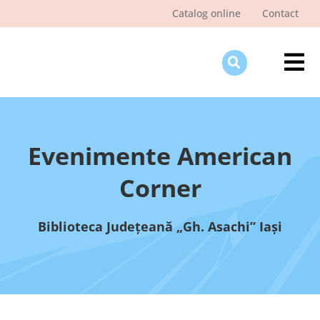
Skip
Catalog online
Contact
to
content
Tog
Nav
Des
Pagi
Evenimente American
Şti
Corner
Pro
Biblioteca Judeţeană „Gh. Asachi” Iaşi
Int