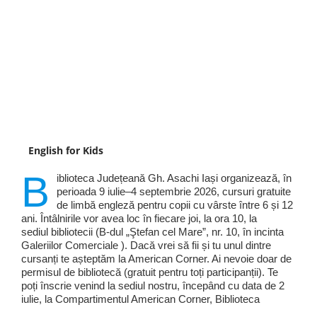
English for Kids
B
iblioteca Județeană Gh. Asachi Iași organizează, în
perioada 9 iulie–4 septembrie 2026, cursuri gratuite
de limbă engleză pentru copii cu vârste între 6 și 12
ani. Întâlnirile vor avea loc în fiecare joi, la ora 10, la
sediul bibliotecii (B-dul „Ştefan cel Mare”, nr. 10, în incinta
Galeriilor Comerciale ). Dacă vrei să fii și tu unul dintre
cursanți te așteptăm la American Corner. Ai nevoie doar de
permisul de bibliotecă (gratuit pentru toți participanții). Te
poți înscrie venind la sediul nostru, începând cu data de 2
iulie, la Compartimentul American Corner, Biblioteca