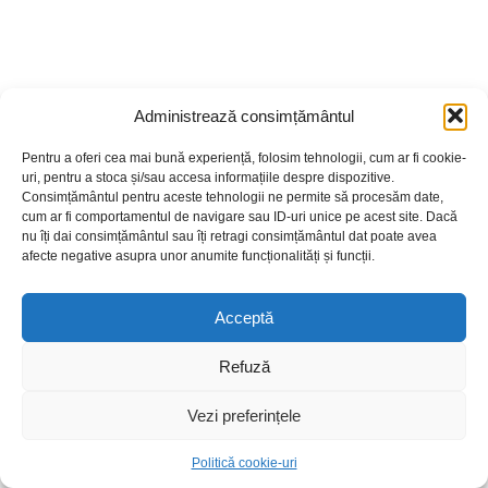
Administrează consimțământul
Pentru a oferi cea mai bună experiență, folosim tehnologii, cum ar fi cookie-
AMERICAN CORNER EVENTS – The Smile of Gratitude
uri, pentru a stoca și/sau accesa informațiile despre dispozitive.
P
Consimțământul pentru aceste tehnologii ne permite să procesăm date,
entru tinerii elevi de clasa a IX-a de la Liceul
cum ar fi comportamentul de navigare sau ID-uri unice pe acest site. Dacă
Teoretic „Alexandru Ioan Cuza” din Iași, ziua de joi,
nu îți dai consimțământul sau îți retragi consimțământul dat poate avea
27 noiembrie, a marcat un început frumos: prima lor
afecte negative asupra unor anumite funcționalități și funcții.
vizită la American Corner, inima noastră culturală dedicată
explorării spiritului american. Cu emoție și curiozitate, au
trecut pentru prima oară pragul bibliotecii noastre, iar noi i-
Acceptă
am întâmpinat cu brațele deschise, pregătiți să le
dezvăluim o poveste despre ospitalitate și tradiție: povestea
Refuză
Thanksgiving Day. Într-o atmosferă caldă, plină de lumină și
promisiunea cunoașterii, coordonatoarea American Corner
le-a oferit o prezentare captivantă. Nu a
Vezi preferințele
Politică cookie-uri