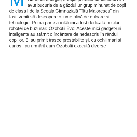
avut bucuria de a găzdui un grup minunat de copii
de clasa I de la Școala Gimnazială "Titu Maiorescu" din
Iași, veniți să descopere o lume plină de culoare și
tehnologie. Prima parte a întâlnirii a fost dedicată micilor
roboței de buzunar: Ozoboții Evo! Aceste mici gadget-uri
inteligente au stârnit o încântare de nedescris în rândul
copiilor. Ei au primit trasee prestabilite și, cu ochii mari și
curioși, au urmărit cum Ozoboții execută diverse