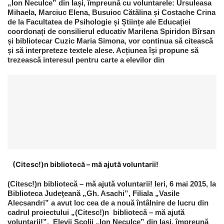
„Ion Neculce” din Iași, împreună cu voluntarele: Ursuleasa
Mihaela, Marciuc Elena, Busuioc Cătălina și Costache Crina
de la Facultatea de Psihologie și Științe ale Educației
coordonați de consilierul educativ Marilena Spiridon Bîrsan
și bibliotecar Cuzic Maria Simona, vor continua să citească
și să interpreteze textele alese. Acțiunea își propune să
trezească interesul pentru carte a elevilor din
(Citesc!)n bibliotecă – mă ajută voluntarii!
(Citesc!)n bibliotecă – mă ajută voluntarii! Ieri, 6 mai 2015, la
Biblioteca Judeţeană „Gh. Asachi”, Filiala „Vasile
Alecsandri” a avut loc cea de a nouă întâlnire de lucru din
cadrul proiectului „(Citesc!)n bibliotecă – mă ajută
voluntarii!”. Elevii Școlii „Ion Neculce” din Iași, împreună