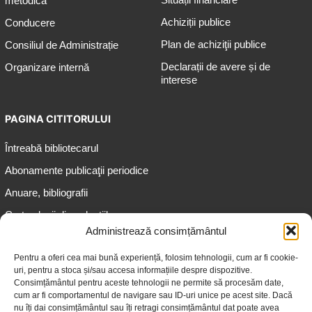
metodică
Achiziții publice
Conducere
Plan de achiziţii publice
Consiliul de Administrație
Declarații de avere și de
Organizare internă
interese
PAGINA CITITORULUI
Întreabă bibliotecarul
Abonamente publicaţii periodice
Anuare, bibliografii
Cartea lunii din colecțiile
speciale
Administrează consimțământul
Informații pentru copii
Pentru a oferi cea mai bună experiență, folosim tehnologii, cum ar fi cookie-
uri, pentru a stoca și/sau accesa informațiile despre dispozitive.
Informații pentru adolescenți
Consimțământul pentru aceste tehnologii ne permite să procesăm date,
Informații pentru adulți
cum ar fi comportamentul de navigare sau ID-uri unice pe acest site. Dacă
nu îți dai consimțământul sau îți retragi consimțământul dat poate avea