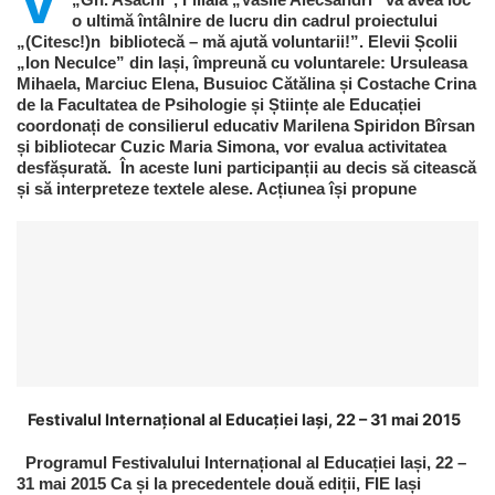
V
o ultimă întâlnire de lucru din cadrul proiectului
„(Citesc!)n bibliotecă – mă ajută voluntarii!”. Elevii Școlii
„Ion Neculce” din Iași, împreună cu voluntarele: Ursuleasa
Mihaela, Marciuc Elena, Busuioc Cătălina și Costache Crina
de la Facultatea de Psihologie și Științe ale Educației
coordonați de consilierul educativ Marilena Spiridon Bîrsan
și bibliotecar Cuzic Maria Simona, vor evalua activitatea
desfășurată. În aceste luni participanții au decis să citească
și să interpreteze textele alese. Acțiunea își propune
Festivalul Internațional al Educației Iași, 22 – 31 mai 2015
Programul Festivalului Internațional al Educației Iași, 22 –
31 mai 2015 Ca și la precedentele două ediții, FIE Iași