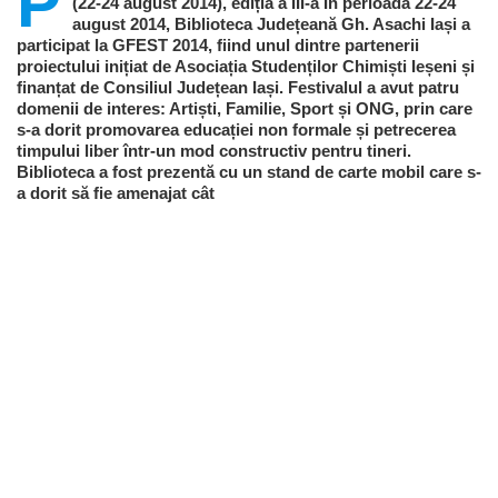
P
(22-24 august 2014), ediția a III-a În perioada 22-24
august 2014, Biblioteca Județeană Gh. Asachi Iași a
participat la GFEST 2014, fiind unul dintre partenerii
proiectului inițiat de Asociația Studenților Chimiști Ieșeni și
finanțat de Consiliul Județean Iași. Festivalul a avut patru
domenii de interes: Artiști, Familie, Sport și ONG, prin care
s-a dorit promovarea educației non formale și petrecerea
timpului liber într-un mod constructiv pentru tineri.
Biblioteca a fost prezentă cu un stand de carte mobil care s-
a dorit să fie amenajat cât