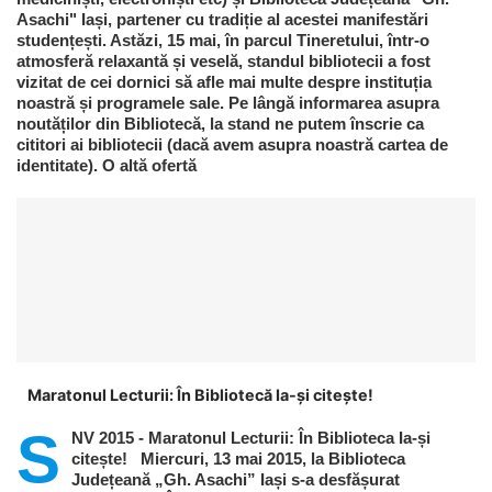
Asachi" Iași, partener cu tradiție al acestei manifestări
studențești. Astăzi, 15 mai, în parcul Tineretului, într-o
atmosferă relaxantă și veselă, standul bibliotecii a fost
vizitat de cei dornici să afle mai multe despre instituția
noastră și programele sale. Pe lângă informarea asupra
noutăților din Bibliotecă, la stand ne putem înscrie ca
cititori ai bibliotecii (dacă avem asupra noastră cartea de
identitate). O altă ofertă
Maratonul Lecturii: În Bibliotecă Ia-și citește!
S
NV 2015 - Maratonul Lecturii: În Biblioteca Ia-și
citește! Miercuri, 13 mai 2015, la Biblioteca
Județeană „Gh. Asachi” Iași s-a desfășurat