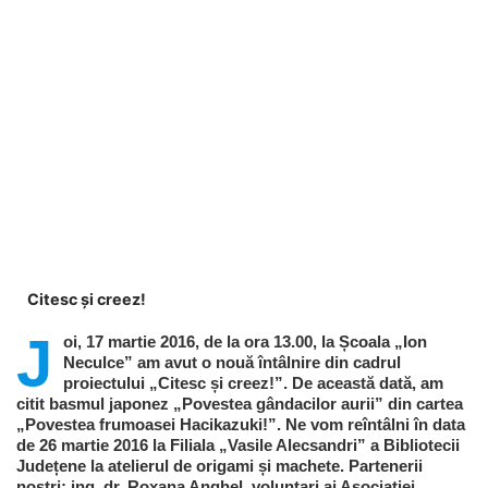
Citesc și creez!
J
oi, 17 martie 2016, de la ora 13.00, la Școala „Ion
Neculce” am avut o nouă întâlnire din cadrul
proiectului „Citesc și creez!”. De această dată, am
citit basmul japonez „Povestea gândacilor aurii” din cartea
„Povestea frumoasei Hacikazuki!”. Ne vom reîntâlni în data
de 26 martie 2016 la Filiala „Vasile Alecsandri” a Bibliotecii
Județene la atelierul de origami și machete. Partenerii
noștri: ing. dr. Roxana Anghel, voluntari ai Asociației