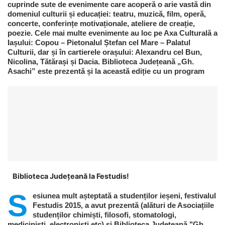
cuprinde sute de evenimente care acoperă o arie vastă din
domeniul culturii și educației: teatru, muzică, film, operă,
concerte, conferințe motivaționale, ateliere de creație,
poezie. Cele mai multe evenimente au loc pe Axa Culturală a
Iașului: Copou – Pietonalul Ștefan cel Mare – Palatul
Culturii, dar și în cartierele orașului: Alexandru cel Bun,
Nicolina, Tătărași și Dacia. Biblioteca Județeană „Gh.
Asachi” este prezentă și la această ediție cu un program
Biblioteca Județeană la Festudis!
S
esiunea mult așteptată a studenților ieșeni, festivalul
Festudis 2015, a avut prezentă (alături de Asociațiile
studenților chimiști, filosofi, stomatologi,
mediciniști, electroniști etc) și Biblioteca Județeană "Gh.