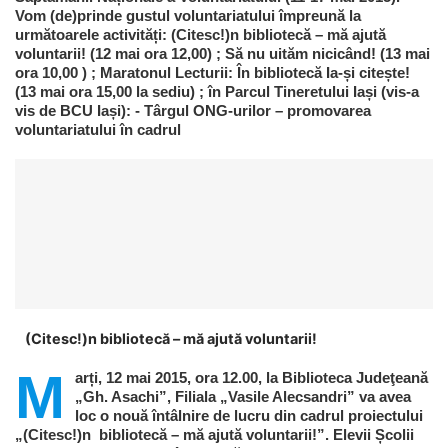
Vom (de)prinde gustul voluntariatului împreună la
următoarele activități: (Citesc!)n bibliotecă – mă ajută
voluntarii! (12 mai ora 12,00) ; Să nu uităm nicicând! (13 mai
ora 10,00 ) ; Maratonul Lecturii: În bibliotecă Ia-și citește!
(13 mai ora 15,00 la sediu) ; în Parcul Tineretului Iași (vis-a
vis de BCU Iași): - Târgul ONG-urilor – promovarea
voluntariatului în cadrul
(Citesc!)n bibliotecă – mă ajută voluntarii!
M
arți, 12 mai 2015, ora 12.00, la Biblioteca Judeţeană
„Gh. Asachi”, Filiala „Vasile Alecsandri” va avea
loc o nouă întâlnire de lucru din cadrul proiectului
„(Citesc!)n bibliotecă – mă ajută voluntarii!”. Elevii Școlii