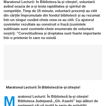
Maratonul Lecturii: În Biblioteca Ia-și citește!, voluntarii
având ocazia de a-și testa rapiditatea și spiritul de
competiție. Timp de 15 minute, voluntarii prezenți au citit
din cărțile împrumutate din fondul bibliotecii și au rezumat
într-un singur cuvânt-cheie ceea ce au citit. Cu ajutorul
cuvintelor rezultate au construit o frază (cuvintele
subliniate sunt cuvintele-cheie enumerate de voluntarii
noștri): ”Corectitudinea și dreptatea sunt foarte importante
într-o prietenie în care nu există
Maratonul Lecturii: În Bibliotecă Ia-și citește!
M
aratonul Lecturii: În Bibliotecă Ia-și citește!
Biblioteca Judeţeană „Gh. Asachi” Iaşi alături de
partenerii săi vă invită la seria de activităţi