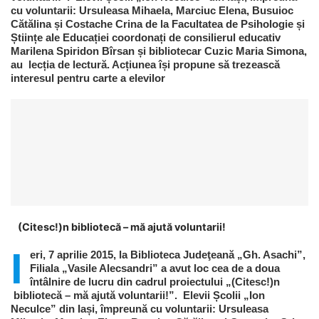
cu voluntarii: Ursuleasa Mihaela, Marciuc Elena, Busuioc
Cătălina și Costache Crina de la Facultatea de Psihologie și
Științe ale Educației coordonați de consilierul educativ
Marilena Spiridon Bîrsan și bibliotecar Cuzic Maria Simona,
au lecția de lectură. Acțiunea își propune să trezească
interesul pentru carte a elevilor
(Citesc!)n bibliotecă – mă ajută voluntarii!
I
eri, 7 aprilie 2015, la Biblioteca Judeţeană „Gh. Asachi”,
Filiala „Vasile Alecsandri” a avut loc cea de a doua
întâlnire de lucru din cadrul proiectului „(Citesc!)n
bibliotecă – mă ajută voluntarii!”. Elevii Școlii „Ion
Neculce” din Iași, împreună cu voluntarii: Ursuleasa