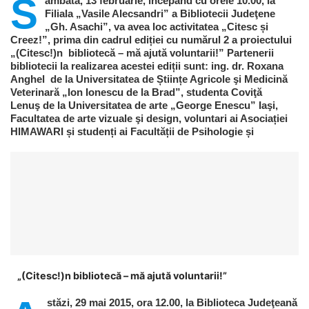
S
âmbătă, 13 februarie, începând cu orele 10.00, la
Filiala „Vasile Alecsandri” a Bibliotecii Judeţene
„Gh. Asachi”, va avea loc activitatea „Citesc și
Creez!”, prima din cadrul ediției cu numărul 2 a proiectului
„(Citesc!)n bibliotecă – mă ajută voluntarii!” Partenerii
bibliotecii la realizarea acestei ediții sunt: ing. dr. Roxana
Anghel de la Universitatea de Științe Agricole şi Medicină
Veterinară „Ion Ionescu de la Brad”, studenta Coviţă
Lenuş de la Universitatea de arte „George Enescu” Iaşi,
Facultatea de arte vizuale şi design, voluntari ai Asociației
HIMAWARI și studenți ai Facultății de Psihologie și
„(Citesc!)n bibliotecă – mă ajută voluntarii!”
stăzi, 29 mai 2015, ora 12.00, la Biblioteca Judeţeană