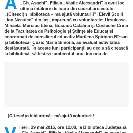
A
„Gh. Asachi”, Filiala „Vasile Alecsandri” a avut loc
ultima întâlnire de lucru din cadrul proiectului
„(Citesc!)n bibliotecă – mă ajută voluntarii!”. Elevii Școlii
„Ion Neculce” din Iași, împreună cu voluntarele: Ursuleasa
Mihaela, Marciuc Elena, Busuioc Cătălina și Costache Crina
de la Facultatea de Psihologie și Științe ale Educației
coordonați de consilierul educativ Marilena Spiridon Bîrsan
și bibliotecar Cuzic Maria Simona, au evaluat activitatea
desfășurată. În aceste luni participanții au decis să citească
la bibliotecă, să testeze ambientul unui loc nou de
(Citesc!)n bibliotecă – mă ajută voluntarii!
ineri, 29 mai 2015, ora 12.00, la Biblioteca Judeţeană
„Gh. Asachi”, Filiala „Vasile Alecsandri” va avea loc