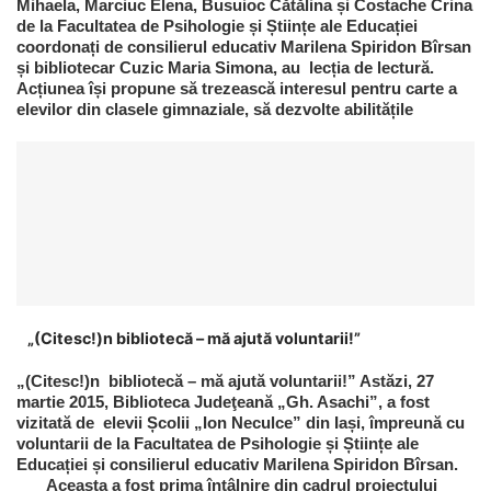
Mihaela, Marciuc Elena, Busuioc Cătălina și Costache Crina
de la Facultatea de Psihologie și Științe ale Educației
coordonați de consilierul educativ Marilena Spiridon Bîrsan
și bibliotecar Cuzic Maria Simona, au lecția de lectură.
Acțiunea își propune să trezească interesul pentru carte a
elevilor din clasele gimnaziale, să dezvolte abilitățile
„(Citesc!)n bibliotecă – mă ajută voluntarii!”
„(Citesc!)n bibliotecă – mă ajută voluntarii!” Astăzi, 27
martie 2015, Biblioteca Judeţeană „Gh. Asachi”, a fost
vizitată de elevii Școlii „Ion Neculce” din Iași, împreună cu
voluntarii de la Facultatea de Psihologie și Științe ale
Educației și consilierul educativ Marilena Spiridon Bîrsan.
Aceasta a fost prima întâlnire din cadrul proiectului