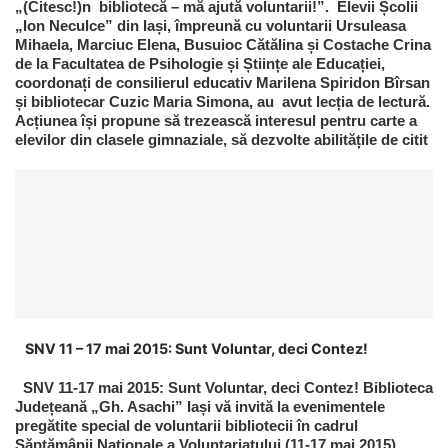
„(Citesc!)n bibliotecă – mă ajută voluntarii!”. Elevii Școlii
„Ion Neculce” din Iași, împreună cu voluntarii Ursuleasa
Mihaela, Marciuc Elena, Busuioc Cătălina și Costache Crina
de la Facultatea de Psihologie și Științe ale Educației,
coordonați de consilierul educativ Marilena Spiridon Bîrsan
și bibliotecar Cuzic Maria Simona, au avut lecția de lectură.
Acțiunea își propune să trezească interesul pentru carte a
elevilor din clasele gimnaziale, să dezvolte abilitățile de citit
SNV 11 – 17 mai 2015: Sunt Voluntar, deci Contez!
SNV 11-17 mai 2015: Sunt Voluntar, deci Contez! Biblioteca
Județeană „Gh. Asachi” Iași vă invită la evenimentele
pregătite special de voluntarii bibliotecii în cadrul
Săptămânii Naționale a Voluntariatului (11-17 mai 2015).