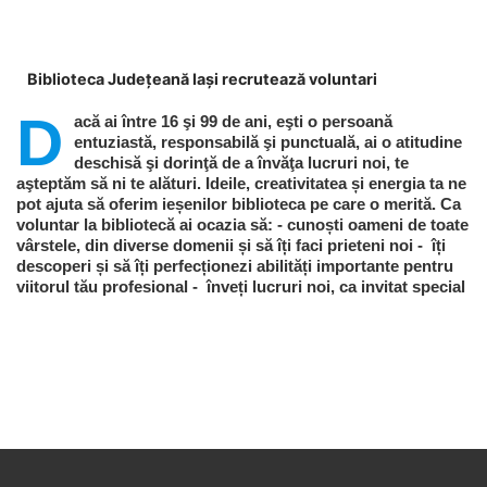
Biblioteca Judeţeană Iaşi recrutează voluntari
D
acă ai între 16 şi 99 de ani, eşti o persoană
entuziastă, responsabilă şi punctuală, ai o atitudine
deschisă şi dorinţă de a învăţa lucruri noi, te
aşteptăm să ni te alături. Ideile, creativitatea și energia ta ne
pot ajuta să oferim ieșenilor biblioteca pe care o merită. Ca
voluntar la bibliotecă ai ocazia să: - cunoști oameni de toate
vârstele, din diverse domenii și să îți faci prieteni noi - îți
descoperi și să îți perfecționezi abilități importante pentru
viitorul tău profesional - înveți lucruri noi, ca invitat special