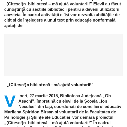
„(Citesc!)n bibliotecă – mă ajută voluntarii!” Elevii au făcut
cunoștință cu secțiile bibliotecii pentru a deveni utilizatorii
acesteia. În cadrul activității ei își vor dezvolta abilitățile de
citit și de înțelegere a unui text prin educație nonformală
ajutați de
„(Citesc!)n bibliotecă – mă ajută voluntarii!”
V
ineri, 27 martie 2015, Biblioteca Judeţeană „Gh.
Asachi”, împreună cu elevii de la Școala „Ion
Neculce” din Iași, coordonați de consilierul educativ
Marilena Spiridon Bîrsan și voluntarii de la Facultatea de
Psihologie și Științe ale Educației vor demara proiectul
„(Citesc!)n bibliotecă – mă ajută voluntarii!” În cadrul