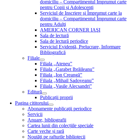
domiciliu – Compartimentul Împrumut carte
pentru Copii şi Adolescenţi
Serviciul de Inscriere şi Împrumut carte la
domiciliu – Compartimentul Împrumut carte
pentru Adulţi
AMERICAN CORNER IAŞI
Sala de lectură
Sala de lectură periodice
Serviciul Evidenţă, Prelucrare, Informare
Bibliografică
Filiale
Filiala „Ateneu”
Filiala „Garabet Ibrăileanu”
Filiala „Ion Creangă”
Filiala „Mihail Sadoveanu”
Filiala „Vasile Alecsandri”
Editură
Publicații proprii
Pagina cititorului
Abonamente publicaţii periodice
Servicii
Anuare, bibliografii
Cartea lunii din colecțiile speciale
Carte veche și rară
Noutăţi pe rafturile bibliotecii