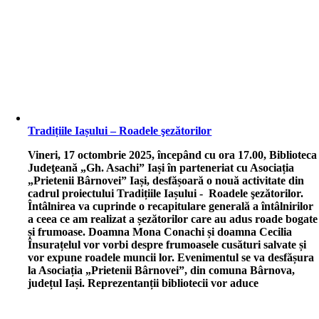
Tradițiile Iașului – Roadele şezătorilor
V
ineri, 17 octombrie 2025, începând cu ora 17.00, Biblioteca
Judeţeană „Gh. Asachi” Iași în parteneriat cu Asociația
„Prietenii Bârnovei” Iași, desfășoară o nouă activitate din
cadrul proiectului Tradițiile Iașului - Roadele şezătorilor.
Întâlnirea va cuprinde o recapitulare generală a întâlnirilor
a ceea ce am realizat a șezătorilor care au adus roade bogate
și frumoase. Doamna Mona Conachi și doamna Cecilia
Însurațelul vor vorbi despre frumoasele cusături salvate și
vor expune roadele muncii lor. Evenimentul se va desfășura
la Asociația „Prietenii Bârnovei”, din comuna Bârnova,
județul Iași. Reprezentanții bibliotecii vor aduce