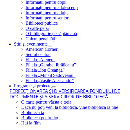
Informații pentru copii
Informații pentru adolescenți
Informații pentru adulți
Informații pentru seniori
Biblioteci publice
O carte pe zi
O bibliografie pe săptămână
Calcul penalități
Ştiri şi evenimente
American Corner
Sediul central
Filiala „Ateneu”
Filiala „Garabet Ibrăileanu”
Filiala „Ion Creangă”
Filiala „Mihail Sadoveanu”
Filiala „Vasile Alecsandri”
Programe şi proiecte
PERFECŢIONAREA ŞI DIVERSIFICAREA FONDULUI DE
DOCUMENTE ŞI A SERVICIILOR DE BIBLIOTECĂ
O carte pentru vârsta a treia
Dacă nu poţi veni la bibliotecă, vine biblioteca la tine
Biblioteca ta
Biblioteca pentru toţi
Hai la film