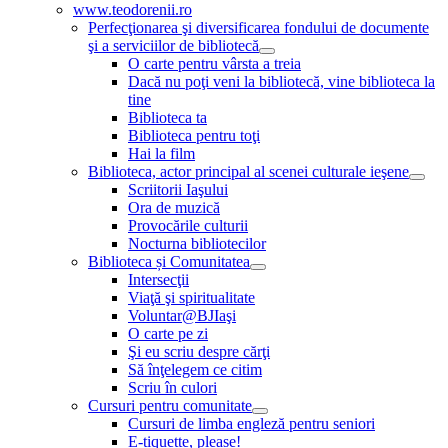
www.teodorenii.ro
Perfecţionarea şi diversificarea fondului de documente
şi a serviciilor de bibliotecă
O carte pentru vârsta a treia
Dacă nu poţi veni la bibliotecă, vine biblioteca la
tine
Biblioteca ta
Biblioteca pentru toţi
Hai la film
Biblioteca, actor principal al scenei culturale ieşene
Scriitorii Iaşului
Ora de muzică
Provocările culturii
Nocturna bibliotecilor
Biblioteca și Comunitatea
Intersecţii
Viaţă şi spiritualitate
Voluntar@BJIaşi
O carte pe zi
Şi eu scriu despre cărţi
Să înţelegem ce citim
Scriu în culori
Cursuri pentru comunitate
Cursuri de limba engleză pentru seniori
E-tiquette, please!