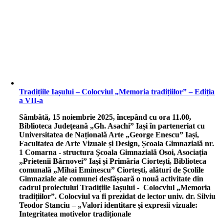
Tradițiile Iașului – Colocviul „Memoria tradițiilor” – Ediția
a VII-a
S
âmbătă, 15 noiembrie 2025, începând cu ora 11.00,
Biblioteca Judeţeană „Gh. Asachi” Iași în parteneriat cu
Universitatea de Națională Arte „George Enescu” Iași,
Facultatea de Arte Vizuale și Design, Școala Gimnazială nr.
1 Comarna - structura Şcoala Gimnazială Osoi, Asociația
„Prietenii Bârnovei” Iași și Primăria Ciortești, Biblioteca
comunală „Mihai Eminescu” Ciortești, alături de Școlile
Gimnaziale ale comunei desfășoară o nouă activitate din
cadrul proiectului Tradițiile Iașului - Colocviul „Memoria
tradițiilor”. Colocviul va fi prezidat de lector univ. dr. Silviu
Teodor Stanciu – „Valori identitare și expresii vizuale:
Integritatea motivelor tradiționale