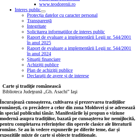
www.teodorenii.ro
Interes public
Protecția datelor cu caracter personal
Transparență
Integritate
Solicitarea informaţiilor de interes public
Raport de evaluare a implementării Legii nr. 544/2001
în anul 2025
Raport de evaluare a implementării Legii nr. 544/2001
în anul 2024
Situații financiare
Achiziții publice
Plan de achiziţii publice
Declarații de avere și de interese
Carte şi tradiţie românească
Biblioteca Judeţeană „Gh. Asachi” Iaşi
Încurajează cunoașterea, cultivarea și prezervarea tradițiilor
românești, cu precădere a celor din zona Moldovei și se adresează
în special publicului tânăr. Manifestările își propun o viziune
modernă asupra tradițiilor, bazată pe cunoașterea lor nemijlocită,
pentru completarea referințelor din operele clasice ale literaturii
române. Se au în vedere expunerile pe diferite teme, dar și
expozițiile mixte de carte și obiecte tradiționale.