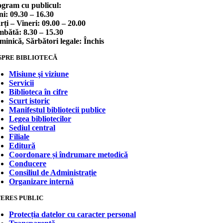
gram cu publicul:
i: 09.30 – 16.30
ți – Vineri: 09.00 – 20.00
bătă: 8.30 – 15.30
inică, Sărbători legale: Închis
SPRE BIBLIOTECĂ
Misiune şi viziune
Servicii
Biblioteca în cifre
Scurt istoric
Manifestul bibliotecii publice
Legea bibliotecilor
Sediul central
Filiale
Editură
Coordonare și îndrumare metodică
Conducere
Consiliul de Administrație
Organizare internă
TERES PUBLIC
Protecția datelor cu caracter personal