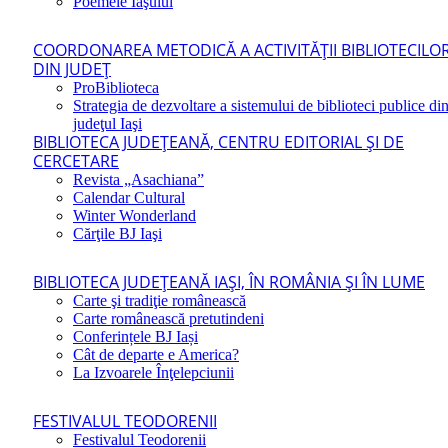
Poemele Iaşului
COORDONAREA METODICĂ A ACTIVITĂŢII BIBLIOTECILO
DIN JUDEŢ
ProBiblioteca
Strategia de dezvoltare a sistemului de biblioteci publice di
judeţul Iaşi
BIBLIOTECA JUDEŢEANĂ, CENTRU EDITORIAL ŞI DE
CERCETARE
Revista „Asachiana”
Calendar Cultural
Winter Wonderland
Cărţile BJ Iaşi
BIBLIOTECA JUDEŢEANĂ IAŞI, ÎN ROMÂNIA ŞI ÎN LUME
Carte şi tradiţie românească
Carte românească pretutindeni
Conferințele BJ Iași
Cât de departe e America?
La Izvoarele Înţelepciunii
FESTIVALUL TEODORENII
Festivalul Teodorenii