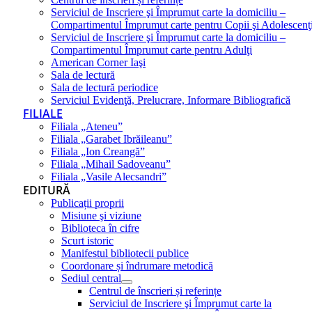
Serviciul de Inscriere şi Împrumut carte la domiciliu –
Compartimentul Împrumut carte pentru Copii şi Adolescenţ
Serviciul de Inscriere şi Împrumut carte la domiciliu –
Compartimentul Împrumut carte pentru Adulţi
American Corner Iaşi
Sala de lectură
Sala de lectură periodice
Serviciul Evidenţă, Prelucrare, Informare Bibliografică
FILIALE
Filiala „Ateneu”
Filiala „Garabet Ibrăileanu”
Filiala „Ion Creangă”
Filiala „Mihail Sadoveanu”
Filiala „Vasile Alecsandri”
EDITURĂ
Publicații proprii
Misiune şi viziune
Biblioteca în cifre
Scurt istoric
Manifestul bibliotecii publice
Coordonare și îndrumare metodică
Sediul central
Centrul de înscrieri și referințe
Serviciul de Inscriere şi Împrumut carte la