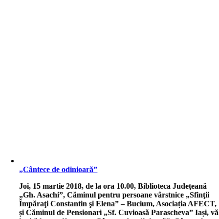
„Cântece de odinioară”
J
oi, 15 martie 2018, de la ora 10.00, Biblioteca Judeţeană
„Gh. Asachi”, Căminul pentru persoane vârstnice „Sfinţii
Împăraţi Constantin şi Elena” – Bucium, Asociația AFECT,
și Căminul de Pensionari „Sf. Cuvioasă Parascheva” Iași, vă