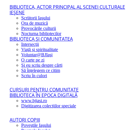
BIBLIOTECA, ACTOR PRINCIPAL AL SCENEI CULTURALE
IEŞENE
Scriitorii Iaşului
Ora de muzică
Provocările culturii
Nocturna bibliotecilor
BIBLIOTECA ŞI COMUNITATEA
Intersecţii
Viaţă şi spiritualitate
Voluntar@BJIaşi
O carte pe zi
Şi eu scriu despre cărţi
Să înţelegem ce citim
Scriu în culori
CURSURI PENTRU COMUNITATE
BIBLIOTECA ÎN EPOCA DIGITALĂ
www.bjiasi.ro
Digitizarea colecţiilor speciale
AUTORI COPIII
Poveştile Iaşului