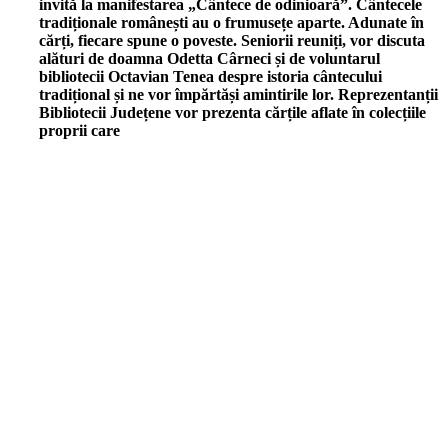
invită la manifestarea „Cântece de odinioară”. Cântecele
tradiționale românești au o frumusețe aparte. Adunate în
cărți, fiecare spune o poveste. Seniorii reuniți, vor discuta
alături de doamna Odetta Cârneci și de voluntarul
bibliotecii Octavian Tenea despre istoria cântecului
tradițional și ne vor împărtăși amintirile lor. Reprezentanții
Bibliotecii Județene vor prezenta cărțile aflate în colecțiile
proprii care