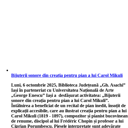
Bijuterii sonore din creația pentru pian a lui Carol Mikuli
L
uni, 6 octombrie 2025, Biblioteca Județeană „Gh. Asachi”
Iași în parteneriat cu Universitatea Națională de Arte
„George Enescu” Iași a desfășurat activitatea: „Bijuterii
sonore din creația pentru pian a lui Carol Mikuli”.
Întâlnirea a beneficiat de un recital de pian inedit, însoțit de
explicații accesibile, care au ilustrat creația pentru pian a lui
Carol Mikuli (1819 - 1897), compozitor și pianist bucovinean
de renume, discipol al lui Frédéric Chopin și profesor a lui
Ciprian Porumbescu. Piesele interpretate sunt adevărate