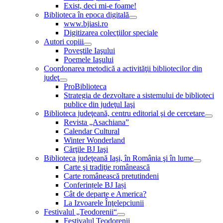
Exist, deci mi-e foame!
Biblioteca în epoca digitală
www.bjiasi.ro
Digitizarea colecţiilor speciale
Autori copiii
Poveştile Iaşului
Poemele Iaşului
Coordonarea metodică a activităţii bibliotecilor din
judeţ
ProBiblioteca
Strategia de dezvoltare a sistemului de biblioteci
publice din judeţul Iaşi
Biblioteca judeţeană, centru editorial şi de cercetare
Revista „Asachiana”
Calendar Cultural
Winter Wonderland
Cărţile BJ Iaşi
Biblioteca judeţeană Iaşi, în România şi în lume
Carte şi tradiţie românească
Carte românească pretutindeni
Conferințele BJ Iași
Cât de departe e America?
La Izvoarele Înţelepciunii
Festivalul „Teodorenii“
Festivalul Teodorenii