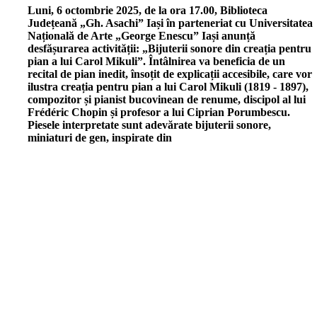
L
uni, 6 octombrie 2025, de la ora 17.00, Biblioteca
Județeană „Gh. Asachi” Iași în parteneriat cu Universitatea
Națională de Arte „George Enescu” Iași anunță
desfășurarea activității: „Bijuterii sonore din creația pentru
pian a lui Carol Mikuli”. Întâlnirea va beneficia de un
recital de pian inedit, însoțit de explicații accesibile, care vor
ilustra creația pentru pian a lui Carol Mikuli (1819 - 1897),
compozitor și pianist bucovinean de renume, discipol al lui
Frédéric Chopin și profesor a lui Ciprian Porumbescu.
Piesele interpretate sunt adevărate bijuterii sonore,
miniaturi de gen, inspirate din