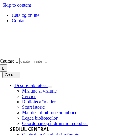
Skip to content
Catalog online
Contact
Cautare...
Go to...
Despre bibliotecă
Misiune şi viziune
Servicii
Biblioteca în cifre
Scurt istoric
Manifestul bibliotecii publice
Legea bibliotecilor
Coordonare și îndrumare metodică
SEDIUL CENTRAL
Centrul de înscrieri și referințe