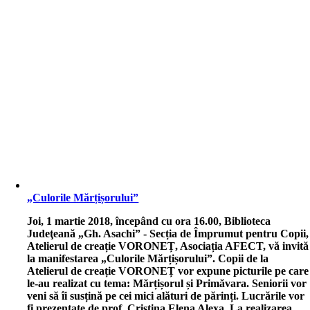
„Culorile Mărțișorului”
J
oi, 1 martie 2018, începând cu ora 16.00, Biblioteca
Judeţeană „Gh. Asachi” - Secția de Împrumut pentru Copii,
Atelierul de creație VORONEȚ, Asociația AFECT, vă invită
la manifestarea „Culorile Mărțișorului”. Copii de la
Atelierul de creație VORONEȚ vor expune picturile pe care
le-au realizat cu tema: Mărțișorul și Primăvara. Seniorii vor
veni să îi susțină pe cei mici alături de părinți. Lucrările vor
fi prezentate de prof. Cristina Elena Alexa. La realizarea