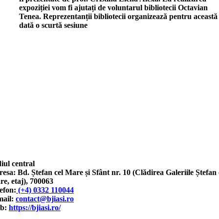
expoziției vom fi ajutați de voluntarul bibliotecii Octavian
Tenea. Reprezentanții bibliotecii organizează pentru această
dată o scurtă sesiune
iul central
esa: Bd. Ștefan cel Mare și Sfânt nr. 10 (Clădirea Galeriile Ștefan 
e, etaj), 700063
efon:
(+4) 0332 110044
mail:
contact@bjiasi.ro
b:
https://bjiasi.ro/