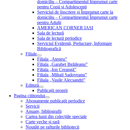
domiciliu – Compartimentul Împrumut carte
pentru Copii şi Adolescenţi
Serviciul de Inscriere şi Împrumut carte la
domiciliu – Compartimentul Împrumut carte
pentru Adulţi
AMERICAN CORNER IAŞI
Sala de lectură
Sala de lectură periodice
Serviciul Evidenţă, Prelucrare, Informare
Bibliografică
Filiale
Filiala „Ateneu”
Filiala „Garabet Ibrăileanu”
Filiala „Ion Creangă”
Filiala „Mihail Sadoveanu”
Filiala „Vasile Alecsandri”
Editură
Publicații proprii
Pagina cititorului
Abonamente publicaţii periodice
Servicii
Anuare, bibliografii
Cartea lunii din colecțiile speciale
Carte veche și rară
Noutăţi pe rafturile bibliotecii