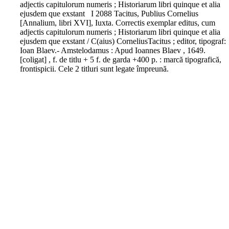
adjectis capitulorum numeris ; Historiarum libri quinque et alia
ejusdem que exstant I 2088 Tacitus, Publius Cornelius
[Annalium, libri XVI], Iuxta. Correctis exemplar editus, cum
adjectis capitulorum numeris ; Historiarum libri quinque et alia
ejusdem que exstant / C(aius) CorneliusTacitus ; editor, tipograf:
Ioan Blaev.- Amstelodamus : Apud Ioannes Blaev , 1649.
[coligat] , f. de titlu + 5 f. de garda +400 p. : marcă tipografică,
frontispicii. Cele 2 titluri sunt legate împreună.