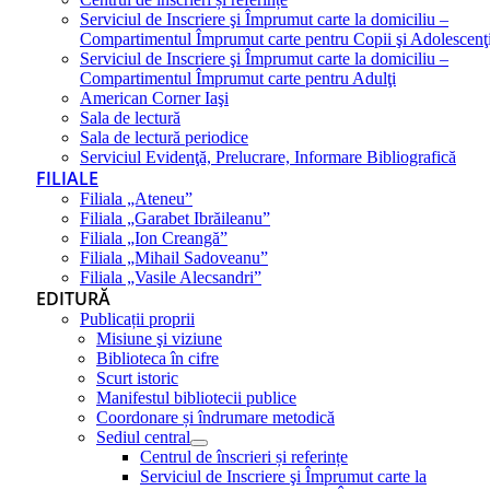
Serviciul de Inscriere şi Împrumut carte la domiciliu –
Compartimentul Împrumut carte pentru Copii şi Adolescenţ
Serviciul de Inscriere şi Împrumut carte la domiciliu –
Compartimentul Împrumut carte pentru Adulţi
American Corner Iaşi
Sala de lectură
Sala de lectură periodice
Serviciul Evidenţă, Prelucrare, Informare Bibliografică
FILIALE
Filiala „Ateneu”
Filiala „Garabet Ibrăileanu”
Filiala „Ion Creangă”
Filiala „Mihail Sadoveanu”
Filiala „Vasile Alecsandri”
EDITURĂ
Publicații proprii
Misiune şi viziune
Biblioteca în cifre
Scurt istoric
Manifestul bibliotecii publice
Coordonare și îndrumare metodică
Sediul central
Centrul de înscrieri și referințe
Serviciul de Inscriere şi Împrumut carte la