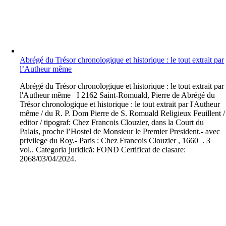
Abrégé du Trésor chronologique et historique : le tout extrait par
l’Autheur même
A
brégé du Trésor chronologique et historique : le tout extrait par
l'Autheur même I 2162 Saint-Romuald, Pierre de Abrégé du
Trésor chronologique et historique : le tout extrait par l'Autheur
même / du R. P. Dom Pierre de S. Romuald Religieux Feuillent /
editor / tipograf: Chez Francois Clouzier, dans la Court du
Palais, proche l’Hostel de Monsieur le Premier President.- avec
privilege du Roy.- Paris : Chez Francois Clouzier , 1660_. 3
vol.. Categoria juridică: FOND Certificat de clasare:
2068/03/04/2024.