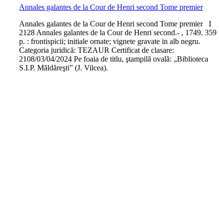
Annales galantes de la Cour de Henri second Tome premier
A
nnales galantes de la Cour de Henri second Tome premier I
2128 Annales galantes de la Cour de Henri second.- , 1749. 359
p. : frontispicii; initiale ornate; vignete gravate in alb negru.
Categoria juridică: TEZAUR Certificat de clasare:
2108/03/04/2024 Pe foaia de titlu, ştampilă ovală: „Biblioteca
S.I.P. Măldăreşti” (J. Vilcea).