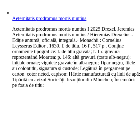
Aeternitatis prodromus mortis nuntius
A
eternitatis prodromus mortis nuntius I 2025 Drexel, Jeremias
Aeternitatis prodromus mortis nuntius / Hieremias Drexelius.-
Ediție antumă, oficială, integrală.- Monachii : Cornelius
Leysserus Editor , 1630. f. de titlu, 16 f., 517 p.. Conține
ornamente tipografice: f. de titlu gravată; f. 15: gravură
reprezentând Moartea; p. 146: altă gravură (toate alb-negru);
inițiale ornate; vigniete gravate în alb-negru; Tipar negru, filele
au colontitlu, signatura și custode; Legătură în pergament pe
carton, cotor neted, capison; Hârtie manufacturată cu linii de apă
Tipărită cu avizul Societății Iezuiților din München; Însemnări:
pe foaia de titlu: