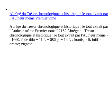
Abrégé du Trésor chronologique et historique : le tout extrait par
l’Autheur même Premier tome
A
brégé du Trésor chronologique et historique : le tout extrait par
l'Autheur même Premier tome I 2162 Abrégé du Trésor
chronologique et historique : le tout extrait par l'Autheur même.-
, 1660. f. de titlu + 11 f. + 686 p. + 14 f. : frontispicii; initiale
ornate; vignete.