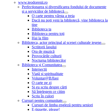
www.teodorenii.ro
Perfecţionarea şi diversificarea fondului de documente
şi a serviciilor de bibliotecă
O carte pentru vârsta a treia
Dacă nu poţi veni la bibliotecă, vine biblioteca la
tine
Biblioteca ta
Biblioteca pentru toţi
Hai la film
Biblioteca, actor principal al scenei culturale ieşene
Scriitorii Iaşului
Ora de muzică
Provocările culturii
Nocturna bibliotecilor
Biblioteca și Comunitatea
Intersecţii
Viaţă şi spiritualitate
Voluntar@BJIaşi
O carte pe zi
Şi eu scriu despre cărţi
Să înţelegem ce citim
Scriu în culori
Cursuri pentru comunitate
Cursuri de limba engleză pentru seniori
E-tiquette, please!