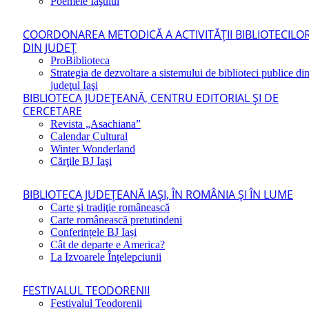
Poemele Iaşului
COORDONAREA METODICĂ A ACTIVITĂŢII BIBLIOTECILO
DIN JUDEŢ
ProBiblioteca
Strategia de dezvoltare a sistemului de biblioteci publice di
judeţul Iaşi
BIBLIOTECA JUDEŢEANĂ, CENTRU EDITORIAL ŞI DE
CERCETARE
Revista „Asachiana”
Calendar Cultural
Winter Wonderland
Cărţile BJ Iaşi
BIBLIOTECA JUDEŢEANĂ IAŞI, ÎN ROMÂNIA ŞI ÎN LUME
Carte şi tradiţie românească
Carte românească pretutindeni
Conferințele BJ Iași
Cât de departe e America?
La Izvoarele Înţelepciunii
FESTIVALUL TEODORENII
Festivalul Teodorenii