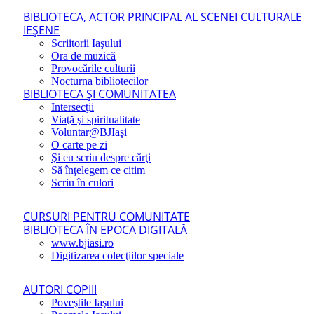
BIBLIOTECA, ACTOR PRINCIPAL AL SCENEI CULTURALE
IEŞENE
Scriitorii Iaşului
Ora de muzică
Provocările culturii
Nocturna bibliotecilor
BIBLIOTECA ŞI COMUNITATEA
Intersecţii
Viaţă şi spiritualitate
Voluntar@BJIaşi
O carte pe zi
Şi eu scriu despre cărţi
Să înţelegem ce citim
Scriu în culori
CURSURI PENTRU COMUNITATE
BIBLIOTECA ÎN EPOCA DIGITALĂ
www.bjiasi.ro
Digitizarea colecţiilor speciale
AUTORI COPIII
Poveştile Iaşului