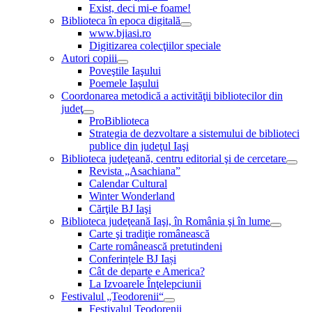
Exist, deci mi-e foame!
Biblioteca în epoca digitală
www.bjiasi.ro
Digitizarea colecţiilor speciale
Autori copiii
Poveştile Iaşului
Poemele Iaşului
Coordonarea metodică a activităţii bibliotecilor din
judeţ
ProBiblioteca
Strategia de dezvoltare a sistemului de biblioteci
publice din judeţul Iaşi
Biblioteca judeţeană, centru editorial şi de cercetare
Revista „Asachiana”
Calendar Cultural
Winter Wonderland
Cărţile BJ Iaşi
Biblioteca judeţeană Iaşi, în România şi în lume
Carte şi tradiţie românească
Carte românească pretutindeni
Conferințele BJ Iași
Cât de departe e America?
La Izvoarele Înţelepciunii
Festivalul „Teodorenii“
Festivalul Teodorenii