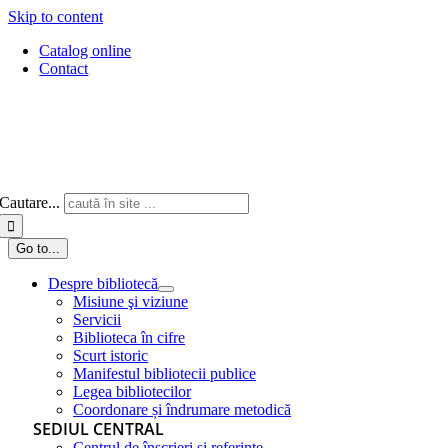
Skip to content
Catalog online
Contact
Cautare...
Go to...
Despre bibliotecă
Misiune şi viziune
Servicii
Biblioteca în cifre
Scurt istoric
Manifestul bibliotecii publice
Legea bibliotecilor
Coordonare și îndrumare metodică
SEDIUL CENTRAL
Centrul de înscrieri și referințe