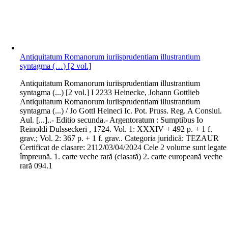
Antiquitatum Romanorum iuriisprudentiam illustrantium
syntagma (…) [2 vol.]
A
ntiquitatum Romanorum iuriisprudentiam illustrantium
syntagma (...) [2 vol.] I 2233 Heinecke, Johann Gottlieb
Antiquitatum Romanorum iuriisprudentiam illustrantium
syntagma (...) / Jo Gottl Heineci Ic. Pot. Pruss. Reg. A Consiul.
Aul. [...]..- Editio secunda.- Argentoratum : Sumptibus Io
Reinoldi Dulsseckeri , 1724. Vol. 1: XXXIV + 492 p. + 1 f.
grav.; Vol. 2: 367 p. + 1 f. grav.. Categoria juridică: TEZAUR
Certificat de clasare: 2112/03/04/2024 Cele 2 volume sunt legate
împreună. 1. carte veche rară (clasată) 2. carte europeană veche
rară 094.1