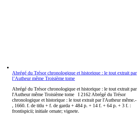
Abrégé du Trésor chronologique et historique : le tout extrait par
l’Autheur même Troisième tome
A
brégé du Trésor chronologique et historique : le tout extrait par
l'Autheur même Troisième tome I 2162 Abrégé du Trésor
chronologique et historique : le tout extrait par l'Autheur même.-
, 1660. f. de titlu + f. de garda + 484 p. + 14 f. + 64 p. + 3 f. :
frontispicii; initiale ornate; vignete.