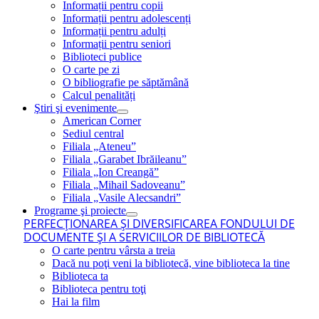
Informații pentru copii
Informații pentru adolescenți
Informații pentru adulți
Informații pentru seniori
Biblioteci publice
O carte pe zi
O bibliografie pe săptămână
Calcul penalități
Ştiri şi evenimente
American Corner
Sediul central
Filiala „Ateneu”
Filiala „Garabet Ibrăileanu”
Filiala „Ion Creangă”
Filiala „Mihail Sadoveanu”
Filiala „Vasile Alecsandri”
Programe şi proiecte
PERFECŢIONAREA ŞI DIVERSIFICAREA FONDULUI DE
DOCUMENTE ŞI A SERVICIILOR DE BIBLIOTECĂ
O carte pentru vârsta a treia
Dacă nu poţi veni la bibliotecă, vine biblioteca la tine
Biblioteca ta
Biblioteca pentru toţi
Hai la film