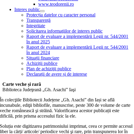
www.teodorenii.ro
Interes public
Protecția datelor cu caracter personal
Transparență
Integritate
Solicitarea informaţiilor de interes public
Raport de evaluare a implementării Legii nr. 544/2001
în anul 2025
Raport de evaluare a implementării Legii nr. 544/2001
în anul 2024
Situații financiare
Achiziții publice
Plan de achiziţii publice
Declarații de avere și de interese
Carte veche și rară
Biblioteca Judeţeană „Gh. Asachi” Iaşi
În colecţiile Bibliotecii Județene „Gh. Asachi” din Iași se află
incunabule, ediţii bibliofile, manuscrise, peste 300 de volume de carte
veche românească şi străină. Valorificarea acestor publicații este
dificilă, prin prisma accesului fizic la ele.
Soluția este digitizarea patrimoniului imprimat, ceea ce permite accesul
liber la cărți/ articole/ periodice vechi şi rare, prin transpunerea lor în