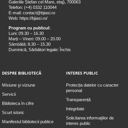
Galeriile Ștefan cel Mare, etaj), 700063
Telefon:
(+4) 0332 110044
E-mail:
contact@bjiasi.ro
Web:
https://bjiasi.ro/
Program cu publicul:
Luni: 09.30 – 16.30
Marți – Vineri: 09.00 – 20.00
Sâmbătă: 8.30 – 15.30
Duminică, Sărbători legale: Închis
DESPRE BIBLIOTECĂ
INTERES PUBLIC
Misiune şi viziune
Protecția datelor cu caracter
personal
Servicii
Transparență
Biblioteca în cifre
Integritate
Scurt istoric
Solicitarea informaţiilor de
Manifestul bibliotecii publice
interes public