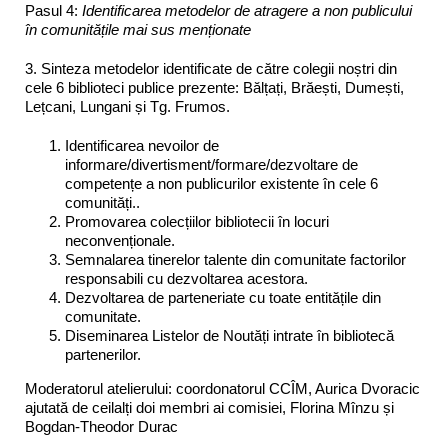
Pasul 4:
Identificarea metodelor de atragere a non publicului
în comunitățile mai sus menționate
3. Sinteza metodelor identificate de către colegii noștri din
cele 6 biblioteci publice prezente: Bălțați, Brăești, Dumești,
Lețcani, Lungani și Tg. Frumos.
Identificarea nevoilor de
informare/divertisment/formare/dezvoltare de
competențe a non publicurilor existente în cele 6
comunități..
Promovarea colecțiilor bibliotecii în locuri
neconvenționale.
Semnalarea tinerelor talente din comunitate factorilor
responsabili cu dezvoltarea acestora.
Dezvoltarea de parteneriate cu toate entitățile din
comunitate.
Diseminarea Listelor de Noutăți intrate în bibliotecă
partenerilor.
Moderatorul atelierului: coordonatorul CCÎM, Aurica Dvoracic
ajutată de ceilalți doi membri ai comisiei, Florina Mînzu și
Bogdan-Theodor Durac