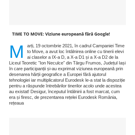
TIME TO MOVE: Viziune europeană fără Google!
M
arți, 19 octombrie 2021, în cadrul Campaniei Time
to Move, a avut loc întâlnirea online cu tinerii elevi
ai claselor a IX-a D, a X-a D1 și a X-a D2 de la
Liceul Teoretic "Ion Neculce" din Târgu Frumos, Județul Iași
în care participanții și-au exprimat viziunea europeană prin
desenarea hărții geografice a Europei fără ajutorul
tehnologiei iar multiplicatorul Eurodesk le-a stat la dispoziție
pentru a răspunde întrebărilor tinerilor acolo unde acestea
au existat! Desigur, începutul întâlnirii a fost marcat, cum
era și firesc, de prezentarea rețelei Eurodesk România,
rețeaua