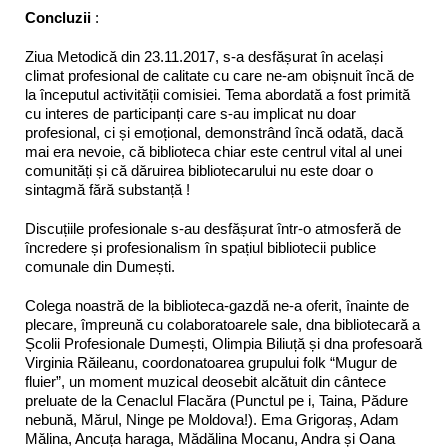
Concluzii
:
Ziua Metodică din 23.11.2017, s-a desfășurat în același
climat profesional de calitate cu care ne-am obișnuit încă de
la începutul activității comisiei. Tema abordată a fost primită
cu interes de participanți care s-au implicat nu doar
profesional, ci și emoțional, demonstrând încă odată, dacă
mai era nevoie, că biblioteca chiar este centrul vital al unei
comunități și că dăruirea bibliotecarului nu este doar o
sintagmă fără substanță !
Discuțiile profesionale s-au desfășurat într-o atmosferă de
încredere și profesionalism în spațiul bibliotecii publice
comunale din Dumești.
Colega noastră de la biblioteca-gazdă ne-a oferit, înainte de
plecare, împreună cu colaboratoarele sale, dna bibliotecară a
Școlii Profesionale Dumești, Olimpia Biliuță și dna profesoară
Virginia Răileanu, coordonatoarea grupului folk “Mugur de
fluier”, un moment muzical deosebit alcătuit din cântece
preluate de la Cenaclul Flacăra (Punctul pe i, Taina, Pădure
nebună, Mărul, Ninge pe Moldova!). Ema Grigoraș, Adam
Mălina, Ancuța haraga, Mădălina Mocanu, Andra și Oana