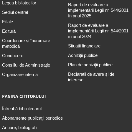
Legea bibliotecilor
Raport de evaluare a
implementării Legii nr. 544/2001
Sediul central
în anul 2025
Filiale
Raport de evaluare a
implementării Legii nr. 544/2001
Editură
în anul 2024
Coordonare și îndrumare
Situații financiare
metodică
Achiziții publice
Conducere
Plan de achiziţii publice
Consiliul de Administrație
Declarații de avere și de
Organizare internă
interese
PAGINA CITITORULUI
Întreabă bibliotecarul
Abonamente publicaţii periodice
Anuare, bibliografii