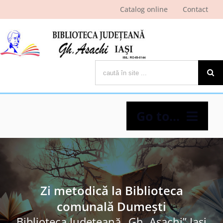
Skip
Catalog online
Contact
to
content
Cautare...
Go to...
Despre bibliotecă
Pagina cititorului
Zi metodică la Biblioteca
comunală Dumeşti
Ştiri şi evenimente
Biblioteca Judeţeană „Gh. Asachi” Iaşi