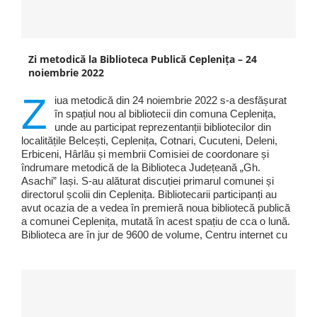
Zi metodică la Biblioteca Publică Ceplenița – 24
noiembrie 2022
Z
iua metodică din 24 noiembrie 2022 s-a desfășurat
în spațiul nou al bibliotecii din comuna Ceplenița,
unde au participat reprezentanții bibliotecilor din
localitățile Belcești, Ceplenița, Cotnari, Cucuteni, Deleni,
Erbiceni, Hârlău și membrii Comisiei de coordonare și
îndrumare metodică de la Biblioteca Județeană „Gh.
Asachi” Iași. S-au alăturat discuției primarul comunei și
directorul școlii din Ceplenița. Bibliotecarii participanți au
avut ocazia de a vedea în premieră noua bibliotecă publică
a comunei Ceplenița, mutată în acest spațiu de cca o lună.
Biblioteca are în jur de 9600 de volume, Centru internet cu