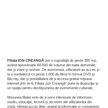
Programe şi proiecte
Interes public
Filiala ION CREANGĂ
are o suprafaţă de peste 300 mp,
având aproximativ 60.000 de volume din toate domeniile,
dar şi ziare şi reviste. De asemenea, utilizatorii au acces şi
la o mediatecă cu peste 1.000 de filme în format DVD şi
Blu-ray, dar şi posibilitatea de a accesa gratuit reţeaua
Internet prin wi-fi. Filiala „Ion Creangă“ pune la dispoziţie şi
un spaţiu pentru desfăşurarea de evenimente culturale.
Misiunea filialei este de a servi interesele de informare,
studiu, educaţie, lectură şi recreere ale utilizatorilor din
zonă, oferind acces liber, gratuit la informaţie şi cunoaştere.