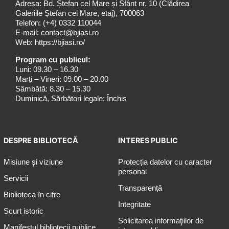
Adresa: Bd. Ștefan cel Mare și Sfânt nr. 10 (Clădirea
Galeriile Ștefan cel Mare, etaj), 700063
Telefon:
(+4) 0332 110044
E-mail:
contact@bjiasi.ro
Web:
https://bjiasi.ro/
Program cu publicul:
Luni: 09.30 – 16.30
Marți – Vineri: 09.00 – 20.00
Sâmbătă: 8.30 – 15.30
Duminică, Sărbători legale: Închis
DESPRE BIBLIOTECĂ
INTERES PUBLIC
Misiune şi viziune
Protecția datelor cu caracter
personal
Servicii
Transparență
Biblioteca în cifre
Integritate
Scurt istoric
Solicitarea informaţiilor de
Manifestul bibliotecii publice