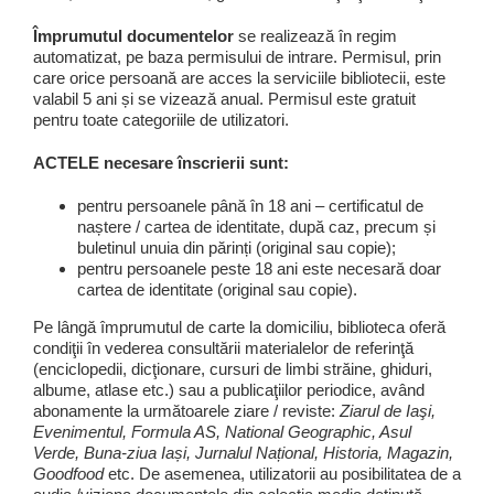
Împrumutul documentelor
se realizează în regim
automatizat, pe baza permisului de intrare. Permisul, prin
care orice persoană are acces la serviciile bibliotecii, este
valabil 5 ani și se vizează anual. Permisul este gratuit
pentru toate categoriile de utilizatori.
ACTELE necesare înscrierii sunt:
pentru persoanele până în 18 ani – certificatul de
naștere / cartea de identitate, după caz, precum și
buletinul unuia din părinți (original sau copie);
pentru persoanele peste 18 ani este necesară doar
cartea de identitate (original sau copie).
Pe lângă împrumutul de carte la domiciliu, biblioteca oferă
condiţii în vederea consultării materialelor de referinţă
(enciclopedii, dicţionare, cursuri de limbi străine, ghiduri,
albume, atlase etc.) sau a publicaţiilor periodice, având
abonamente la următoarele ziare / reviste:
Ziarul de Iaşi,
Evenimentul, Formula AS, National Geographic, Asul
Verde, Buna-ziua Iași, Jurnalul Național, Historia, Magazin,
Goodfood
etc. De asemenea, utilizatorii au posibilitatea de a