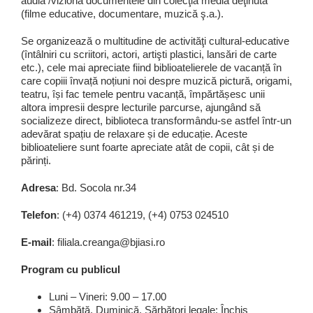
audia /viziona documentele din colecţia media deţinută
(filme educative, documentare, muzică ş.a.).
Se organizează o multitudine de activităţi cultural-educative
(întâlniri cu scriitori, actori, artişti plastici, lansări de carte
etc.), cele mai apreciate fiind biblioatelierele de vacanță în
care copiii învață noțiuni noi despre muzică pictură, origami,
teatru, își fac temele pentru vacanță, împărtășesc unii
altora impresii despre lecturile parcurse, ajungând să
socializeze direct, biblioteca transformându-se astfel într-un
adevărat spațiu de relaxare și de educație. Aceste
biblioateliere sunt foarte apreciate atât de copii, cât și de
părinți.
Adresa
: Bd. Socola nr.34
Telefon
: (+4) 0374 461219, (+4) 0753 024510
E-mail
: filiala.creanga@bjiasi.ro
Program cu publicul
Luni – Vineri: 9.00 – 17.00
Sâmbătă, Duminică, Sărbători legale: Închis