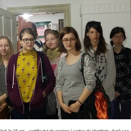
ă în 18 ani – certificatul de naștere / cartea de identitate, după caz,