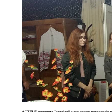
ACTELE necesare înscrierii
sunt: pentru persoanele pân