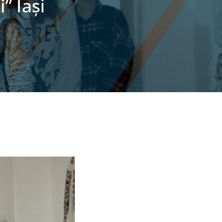
” Iaşi