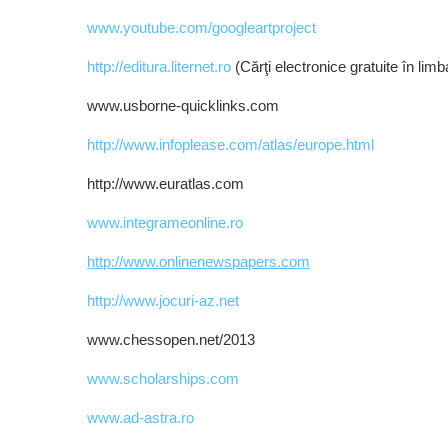
www.youtube.com/googleartproject
http://editura.liternet.ro
(Cărţi electronice gratuite în li
www.usborne-quicklinks.com
http://www.infoplease.com/atlas/europe.html
http://www.euratlas.com
www.integrameonline.ro
http://www.onlinenewspapers.com
http://www.jocuri-az.net
www.chessopen.net/2013
www.scholarships.com
www.ad-astra.ro