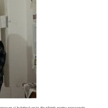
 precum și buletinul unuia din părinți; pentru persoanele