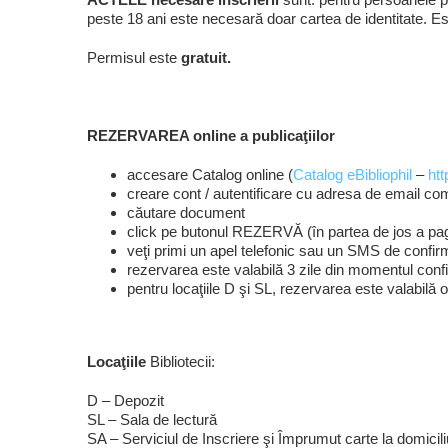
peste 18 ani este necesară doar cartea de identitate. 
Permisul este
gratuit.
REZERVAREA online a publicaţiilor
accesare Catalog online (
Catalog eBibliophil
–
htt
creare cont / autentificare cu adresa de email com
căutare document
click pe butonul REZERVĂ (în partea de jos a pagi
veţi primi un apel telefonic sau un SMS de confirma
rezervarea este valabilă 3 zile din momentul confi
pentru locaţiile D şi SL, rezervarea este valabilă o
Locaţiile
Bibliotecii:
D – Depozit
SL – Sala de lectură
SA – Serviciul de Inscriere şi Împrumut carte la domici