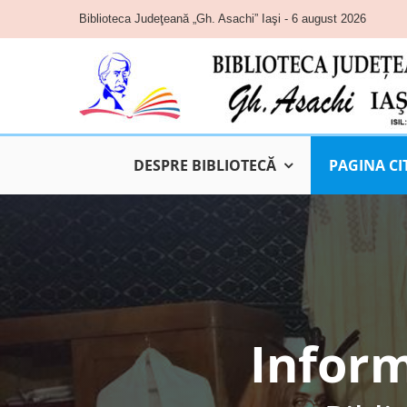
Skip
Biblioteca Judeţeană „Gh. Asachi” Iaşi - 6 august 2026
to
content
DESPRE BIBLIOTECĂ
PAGINA CI
Inform