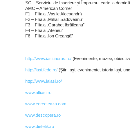
SC – Serviciul de Inscriere şi Împrumut carte la domici
AMC – American Corner
F1 – Filiala „Vasile Alecsandri)
F2 – Filiala „Mihail Sadoveanu”
F3 – Filiala „Garabet Ibrăileanu”
F4 – Filiala „Ateneu”
F6 – Filiala „Ion Creangă”
http://www.iasi.inoras.ro/
(Evenimente, muzee, obiective,
http://iasi.fede.ro/
(Ştiri Iaşi, evenimente, istoria Iaşi, un
http://www.laiasi.ro/
www.altiasi.ro
www.cerceteaza.com
www.descopera.ro
www.dietetik.ro