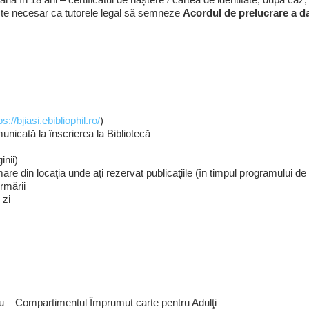
Este necesar ca tutorele legal să semneze
Acordul de prelucrare a da
ps://bjiasi.ebibliophil.ro/
)
unicată la înscrierea la Bibliotecă
nii)
re din locaţia unde aţi rezervat publicaţiile (în timpul programului de 
rmării
 zi
liu – Compartimentul Împrumut carte pentru Adulţi