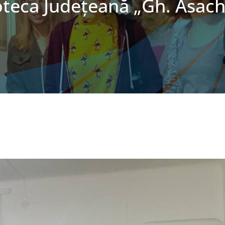
oteca Judeţeană „Gh. Asachi