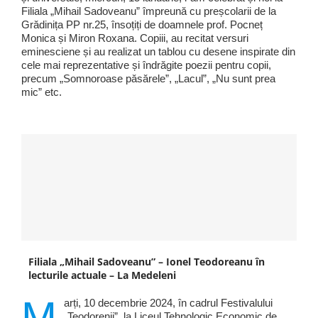
Filiala „Mihail Sadoveanu” împreună cu preșcolarii de la
Grădinița PP nr.25, însoțiți de doamnele prof. Pocneț
Monica și Miron Roxana. Copiii, au recitat versuri
eminesciene și au realizat un tablou cu desene inspirate din
cele mai reprezentative și îndrăgite poezii pentru copii,
precum „Somnoroase păsărele”, „Lacul”, „Nu sunt prea
mic” etc.
Filiala „Mihail Sadoveanu” – Ionel Teodoreanu în
lecturile actuale – La Medeleni
M
arți, 10 decembrie 2024, în cadrul Festivalului
„Teodorenii”, la Liceul Tehnologic Economic de