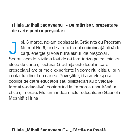
Filiala „Mihail Sadoveanu” – De mărțișor, prezentare
de carte pentru preșcolari
J
oi, 6 martie, ne-am deplasat la Grădinița cu Program
Normal Nr. 6, unde am petrecut o dimineață plină de
cărți, energie și voie bună alături de preșcolari.
Scopul acestei vizite a fost de a-i familiariza pe cei mici cu
ideea de carte și lectură. Grădinița este locul în care
preșcolarul are primele experiențe în domeniul cititului prin
contactul direct cu cartea. Poveștile și basmele spuse
copiilor de către educatori sau bibliotecari au o valoare
formativ-educativă, contribuind la formarea unor trăsături
etice și morale. Mulțumim doamnelor educatoare Gabriela
Meșniță si Irina
Filiala „Mihail Sadoveanu” – ,,Cărțile ne învață