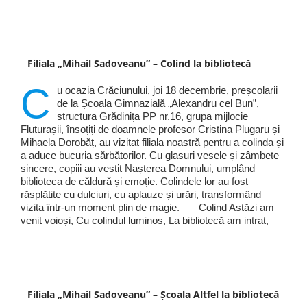
Filiala „Mihail Sadoveanu” – Colind la bibliotecă
C
u ocazia Crăciunului, joi 18 decembrie, preșcolarii
de la Școala Gimnazială „Alexandru cel Bun”,
structura Grădinița PP nr.16, grupa mijlocie
Fluturașii, însoțiți de doamnele profesor Cristina Plugaru și
Mihaela Dorobăț, au vizitat filiala noastră pentru a colinda și
a aduce bucuria sărbătorilor. Cu glasuri vesele și zâmbete
sincere, copiii au vestit Nașterea Domnului, umplând
biblioteca de căldură și emoție. Colindele lor au fost
răsplătite cu dulciuri, cu aplauze și urări, transformând
vizita într-un moment plin de magie. Colind Astăzi am
venit voioși, Cu colindul luminos, La bibliotecă am intrat,
Filiala „Mihail Sadoveanu” – Școala Altfel la bibliotecă