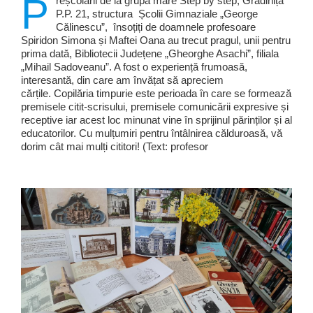
P
reșcolarii de la grupa mare Step by step, Grădinița
P.P. 21, structura Școlii Gimnaziale „George
Călinescu”, însoțiți de doamnele profesoare
Spiridon Simona și Maftei Oana au trecut pragul, unii pentru
prima dată, Bibliotecii Județene „Gheorghe Asachi”, filiala
„Mihail Sadoveanu”. A fost o experiență frumoasă,
interesantă, din care am învățat să apreciem
cărțile. Copilăria timpurie este perioada în care se formează
premisele citit-scrisului, premisele comunicării expresive și
receptive iar acest loc minunat vine în sprijinul părinților și al
educatorilor. Cu mulțumiri pentru întâlnirea călduroasă, vă
dorim cât mai mulți cititori! (Text: profesor