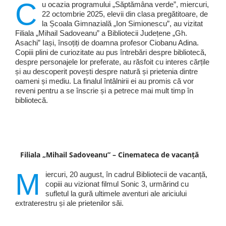
C
u ocazia programului „Săptămâna verde”, miercuri,
22 octombrie 2025, elevii din clasa pregătitoare, de
la Școala Gimnazială „Ion Simionescu”, au vizitat
Filiala „Mihail Sadoveanu” a Bibliotecii Județene „Gh.
Asachi” Iași, însoțiți de doamna profesor Ciobanu Adina.
Copiii plini de curiozitate au pus întrebări despre bibliotecă,
despre personajele lor preferate, au răsfoit cu interes cărțile
și au descoperit povești despre natură și prietenia dintre
oameni și mediu. La finalul întâlnirii ei au promis că vor
reveni pentru a se înscrie și a petrece mai mult timp în
bibliotecă.
Filiala „Mihail Sadoveanu” – Cinemateca de vacanță
M
iercuri, 20 august, în cadrul Bibliotecii de vacanță,
copiii au vizionat filmul Sonic 3, urmărind cu
sufletul la gură ultimele aventuri ale ariciului
extraterestru și ale prietenilor săi.