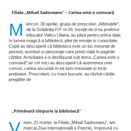
Filiala „Mihail Sadoveanu” – Cartea este o comoară
M
iercuri, 30 aprilie, grupa de preșcolari „Albinuțele”,
de la Grădinița P.P. nr.16, însoțiți de d-na profesor
educator Valicu Liliana, au pășit pentru prima data
în lumea magică a bibliotecii, plini de emoție și curiozitate.
Copiii au descoperit că biblioteca este un loc minunat de
povești, aventuri și personaje care prind viață în paginile
cărților. Activitatea s-a desfășurat sub tema „Cartea este o
comoară” iar cei mici au descoperit că asemenea unei
comori, cartea ascunde în ea lumi minunate și lecții
prețioase. Preșcolarii, cu mare bucurie, au răsfoit cărțile
pregătite de
„Primăvară timpurie la bibliotecă”
V
ineri, 21 martie, la Filiala „Mihail Sadoveanu”, am
marcat Ziua Internațională a Poeziei, împreună cu