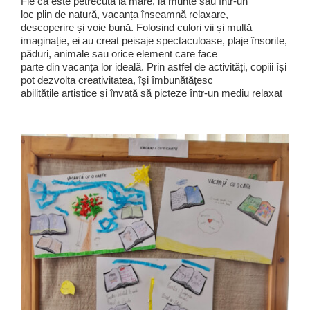
Fie că este petrecută la mare, la munte sau într-un
loc plin de natură, vacanța înseamnă relaxare,
descoperire și voie bună. Folosind culori vii și multă
imaginație, ei au creat peisaje spectaculoase, plaje însorite,
păduri, animale sau orice element care face
parte din vacanța lor ideală. Prin astfel de activități, copiii își
pot dezvolta creativitatea, își îmbunătățesc
abilitățile artistice și învață să picteze într-un mediu relaxat