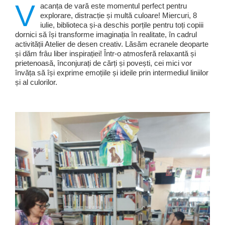
V
acanța de vară este momentul perfect pentru
explorare, distracție și multă culoare! Miercuri, 8
iulie, biblioteca și-a deschis porțile pentru toți copiii
dornici să își transforme imaginația în realitate, în cadrul
activității Atelier de desen creativ. Lăsăm ecranele deoparte
și dăm frâu liber inspirației! Într-o atmosferă relaxantă și
prietenoasă, înconjurați de cărți și povești, cei mici vor
învăța să își exprime emoțiile și ideile prin intermediul liniilor
și al culorilor.