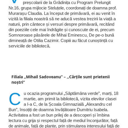
preșcolarii de la Grădinița cu Program Prelungit
Nr.16, grupa mijlocie Steluțele, coordonați de doamna prof.
Murarașu Claudia. La început de primăvară, ei au venit în
vizită la filiala noastră să ne aducă vestea trezirii la viață a
naturii, prin cântece și versuri despre primăvară, recitând
din poeziile cele mai îndrăgite și cunoscute de ei, precum
Somnoroase păsărele de Mihai Eminescu, De pe-o bună
dimineață de Otilia Cazimir. Copiii au făcut cunoștință cu
serviciile de bibliotecă,
Filiala „Mihail Sadoveanu” – ,,Cărțile sunt prietenii
noștri”
C
u ocazia programului „Săptămâna verde”, marți, 18
martie, am primit la bibliotecă, vizita elevilor clasei
a I-a C, de la Școala Gimnazială „Alexandru cel
Bun”, însoțiți de doamna învățătoare Dumitriu Isabela.
Activitatea a fost un bun prilej de a descoperi și îmbina
lectura cu grija și respectul față de mediul înconjurător, față
de animale, față de plante, prin stimularea interesului faţă de