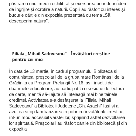
păstrarea unui mediu echilibrat şi exersarea unor deprinderi
de îngrijire şi ocrotire a naturii. Copiii au răsfoit cu interes și
bucurie cărțile din expoziția prezentată cu tema „Să
descoperim natura”.
Filiala „Mihail Sadoveanu” – Învățături creștine
pentru cei mici
În data de 13 martie, în cadrul programului Biblioteca și
comunitatea, preșcolarii de la grupa mare Românașii de la
Grădinița cu Program Prelungit Nr. 16 Iași, însoțiți de
doamnele educatoare, au participat la o sesiune de lectura
de carte, menită să-i ajute să înțeleagă mai bine tainele
credinței. Activitatea s-a desfașurat la Filiala „Mihail
Sadoveanu” a Bibliotecii Județene „Gh. Asachi” Iași și a
avut ca scop familiarizarea copiilor cu învațăturile creștine,
înt-un mod accesibil vârstei lor, sprijinind astfel dezvoltarea
lor spirituală. Preșcolarii au răsfoit cărțile din bibliotecă și din
expoziția