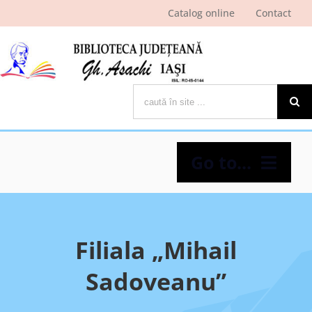
Skip
Catalog online
Contact
to
content
Cautare...
Go to...
Despre bibliotecă
Filiala „Mihail
Pagina cititorului
Sadoveanu”
Ştiri şi evenimente