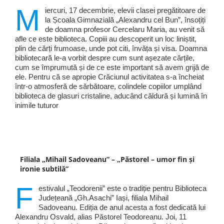
M
iercuri, 17 decembrie, elevii clasei pregătitoare de
la Școala Gimnazială „Alexandru cel Bun”, însoțiți
de doamna profesor Cercelaru Maria, au venit să
afle ce este biblioteca. Copiii au descoperit un loc liniștit,
plin de cărți frumoase, unde pot citi, învăța și visa. Doamna
bibliotecară le-a vorbit despre cum sunt așezate cărțile,
cum se împrumută și de ce este important să avem grijă de
ele. Pentru că se apropie Crăciunul activitatea s-a încheiat
într-o atmosferă de sărbătoare, colindele copiilor umplând
biblioteca de glasuri cristaline, aducând căldură și lumină în
inimile tuturor
Filiala „Mihail Sadoveanu” – „Păstorel – umor fin și
ironie subtilă”
F
estivalul „Teodorenii” este o tradiție pentru Biblioteca
Județeană „Gh.Asachi” Iași, filiala Mihail
Sadoveanu. Ediția de anul acesta a fost dedicată lui
Alexandru Osvald, alias Păstorel Teodoreanu. Joi, 11