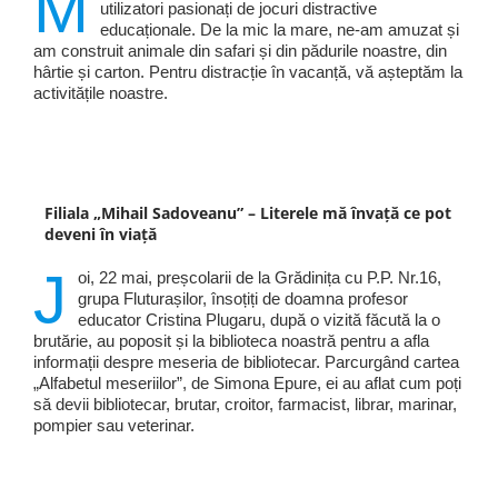
M
utilizatori pasionați de jocuri distractive
educaționale. De la mic la mare, ne-am amuzat și
am construit animale din safari și din pădurile noastre, din
hârtie și carton. Pentru distracție în vacanță, vă așteptăm la
activitățile noastre.
Filiala „Mihail Sadoveanu” – Literele mă învață ce pot
deveni în viață
J
oi, 22 mai, preșcolarii de la Grădinița cu P.P. Nr.16,
grupa Fluturașilor, însoțiți de doamna profesor
educator Cristina Plugaru, după o vizită făcută la o
brutărie, au poposit și la biblioteca noastră pentru a afla
informații despre meseria de bibliotecar. Parcurgând cartea
„Alfabetul meseriilor”, de Simona Epure, ei au aflat cum poți
să devii bibliotecar, brutar, croitor, farmacist, librar, marinar,
pompier sau veterinar.