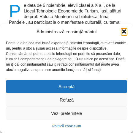
P
e data de 6 noiembrie, elevii clasei a X a I, de la
Liceul Tehnologic Economic de Turism, Iași, alături
de prof. Raluca Munteanu și bibliotecar Irina
Pandele , au participat la o manifestare culturală, cu tema
Puncte de interes în opera lui M. Sadoveanu, organizată la
Administrează consimțământul
Filiala „Mihail Sadoveanu”. Discuțiile inițiate de prezentarea
unei expoziții de carte și a unor fragmente din ecranizările
Pentru a oferi cea mai bună experiență, folosim tehnologii, cum ar fi cookie-
după operele sadoveniene au fost de interes pentru elevi.
uri, pentru a stoca și/sau accesa informațiile despre dispozitive.
Tinerii au înțeles cât de importantă este lectura și avantajele
Consimțământul pentru aceste tehnologii ne permite să procesăm date,
pe care le aduce aceasta în formarea
cum ar fi comportamentul de navigare sau ID-uri unice pe acest site. Dacă
nu îți dai consimțământul sau îți retragi consimțământul dat poate avea
afecte negative asupra unor anumite funcționalități și funcții.
Acceptă
Refuză
Vezi preferințele
Prozatorul român Mihail Sadoveanu, omagiat la cei
Politică cookie-uri
144 de ani de la naștere