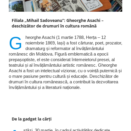
Filiala „Mihail Sadoveanu”: Gheorghe Asachi –
deschizător de drumuri în cultura română
G
heorghe Asachi (1 martie 1788, Herța – 12
noiembrie 1869, Iași) a fost cărturar, poet, prozator,
dramaturg și reformator al învățământului
românesc din Moldova. Figură emblematică a epocii
prepașoptiste, el este considerat întemeietorul presei, al
teatrului și al învățământului artistic românesc. Gheorghe
Asachi a fost un intelectual vizionar, cu o voință puternică și
o mare pasiune pentru cultură și educație. Deschizător de
drumuri în cultura românească, a contribuit la dezvoltarea
învățământului și a literaturii naționale.
De la gadget la cărți
stăzi, 30 martie, în cadrul activităților dedicate