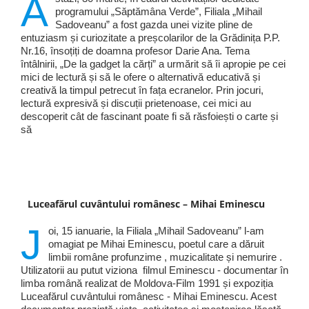
A
programului „Săptămâna Verde”, Filiala „Mihail
Sadoveanu” a fost gazda unei vizite pline de
entuziasm și curiozitate a preșcolarilor de la Grădinița P.P.
Nr.16, însoțiți de doamna profesor Darie Ana. Tema
întâlnirii, „De la gadget la cărți” a urmărit să îi apropie pe cei
mici de lectură și să le ofere o alternativă educativă și
creativă la timpul petrecut în fața ecranelor. Prin jocuri,
lectură expresivă și discuții prietenoase, cei mici au
descoperit cât de fascinant poate fi să răsfoiești o carte și
să
Luceafărul cuvântului românesc – Mihai Eminescu
J
oi, 15 ianuarie, la Filiala „Mihail Sadoveanu” l-am
omagiat pe Mihai Eminescu, poetul care a dăruit
limbii române profunzime , muzicalitate și nemurire .
Utilizatorii au putut viziona filmul Eminescu - documentar în
limba română realizat de Moldova-Film 1991 și expoziția
Luceafărul cuvântului românesc - Mihai Eminescu. Acest