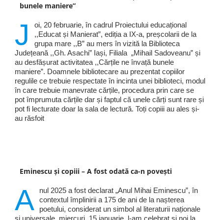
bunele maniere”
J
oi, 20 februarie, în cadrul Proiectului educațional
,,Educat și Manierat”, ediția a IX-a, preșcolarii de la
grupa mare ,,B” au mers în vizită la Biblioteca
Județeană ,,Gh. Asachi” Iași, Filiala „Mihail Sadoveanu” și
au desfășurat activitatea ,,Cărțile ne învață bunele
maniere”. Doamnele bibliotecare au prezentat copiilor
regulile ce trebuie respectate în incinta unei biblioteci, modul
în care trebuie manevrate cărțile, procedura prin care se
pot împrumuta cărțile dar și faptul că unele cărți sunt rare și
pot fi lecturate doar la sala de lectură. Toți copiii au ales și-
au răsfoit
Eminescu și copiii – A fost odată ca-n povești
A
nul 2025 a fost declarat „Anul Mihai Eminescu”, în
contextul împlinirii a 175 de ani de la nașterea
poetului, considerat un simbol al literaturii naționale
și universale, miercuri, 15 ianuarie, l-am celebrat și noi la