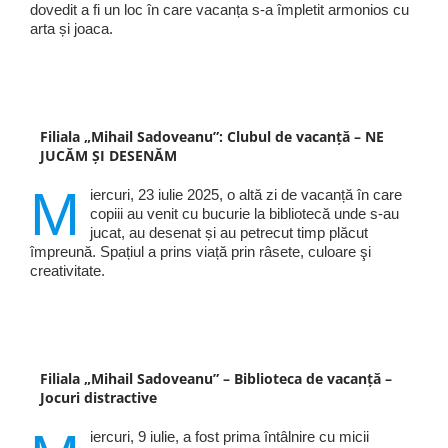
dovedit a fi un loc în care vacanța s-a împletit armonios cu
arta și joaca.
Filiala „Mihail Sadoveanu”: Clubul de vacanță – NE
JUCĂM ȘI DESENĂM
M
iercuri, 23 iulie 2025, o altă zi de vacanță în care
copiii au venit cu bucurie la bibliotecă unde s-au
jucat, au desenat și au petrecut timp plăcut
împreună. Spațiul a prins viață prin râsete, culoare şi
creativitate.
Filiala „Mihail Sadoveanu” – Biblioteca de vacanță –
Jocuri distractive
iercuri, 9 iulie, a fost prima întâlnire cu micii