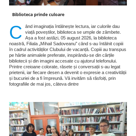
Biblioteca prinde culoare
C
ând imaginația întâlnește lectura, iar culorile dau
viață poveștilor, biblioteca se umple de zâmbete.
Așa a fost astăzi, 05 august 2026, la biblioteca
noastră, Filiala „Mihail Sadoveanu” când s-au întâlnit copiii
în cadrul activităților Clubului de vacanță. Copiii au transpus
pe hârtie animalele preferate, inspirându-se din cărțile
bibliotecii și din imagini accesate cu ajutorul telefonului.
Printre creioane colorate, râsete și conversații s-au legat
prietenii, iar fiecare desen a devenit o expresie a creativității
și bucuriei de a fi împreună. Vă invităm să răsfoiți, prin
fotografiile de mai jos, câteva dintre