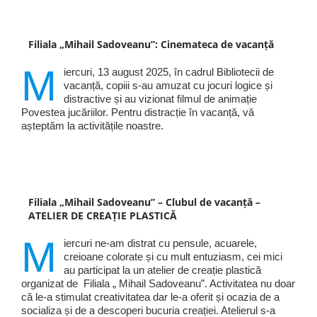
Filiala „Mihail Sadoveanu”: Cinemateca de vacanță
M
iercuri, 13 august 2025, în cadrul Bibliotecii de
vacanță, copiii s-au amuzat cu jocuri logice și
distractive și au vizionat filmul de animație
Povestea jucăriilor. Pentru distracție în vacanță, vă
așteptăm la activitățile noastre.
Filiala „Mihail Sadoveanu” – Clubul de vacanță –
ATELIER DE CREAȚIE PLASTICĂ
M
iercuri ne-am distrat cu pensule, acuarele,
creioane colorate și cu mult entuziasm, cei mici
au participat la un atelier de creație plastică
organizat de Filiala „ Mihail Sadoveanu”. Activitatea nu doar
că le-a stimulat creativitatea dar le-a oferit și ocazia de a
socializa și de a descoperi bucuria creației. Atelierul s-a