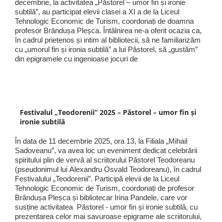
decembrie, la activitatea „Păstorel – umor fin și ironie
subtilă”, au participat elevii clasei a XI a de la Liceul
Tehnologic Economic de Turism, coordonați de doamna
profesor Brândușa Pleșca. Întâlnirea ne-a oferit ocazia ca,
în cadrul prietenos și intim al bibliotecii, să ne familiarizăm
cu „umorul fin și ironia subtilă” a lui Păstorel, să „gustăm”
din epigramele cu ingenioase jocuri de
Festivalul „Teodorenii” 2025 – Păstorel – umor fin și
ironie subtilă
În data de 11 decembrie 2025, ora 13, la Filiala „Mihail
Sadoveanu”, va avea loc un eveniment dedicat celebrării
spiritului plin de vervă al scriitorului Păstorel Teodoreanu
(pseudonimul lui Alexandru Osvald Teodoreanu), în cadrul
Festivalului „Teodorenii”. Participă elevii de la Liceul
Tehnologic Economic de Turism, coordonați de profesor
Brândușa Pleșca și bibliotecar Irina Pandele, care vor
susține activitatea Păstorel - umor fin și ironie subtilă, cu
prezentarea celor mai savuroase epigrame ale scriitorului,