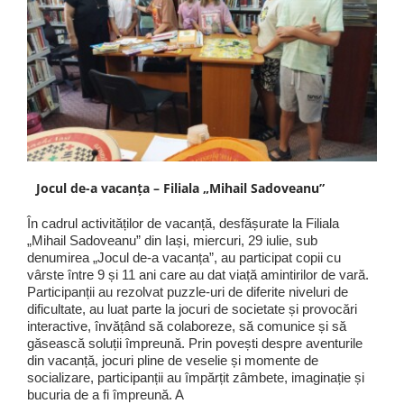
Jocul de-a vacanța – Filiala „Mihail Sadoveanu”
În cadrul activităților de vacanță, desfășurate la Filiala
„Mihail Sadoveanu” din Iași, miercuri, 29 iulie, sub
denumirea „Jocul de-a vacanța”, au participat copii cu
vârste între 9 și 11 ani care au dat viață amintirilor de vară.
Participanții au rezolvat puzzle-uri de diferite niveluri de
dificultate, au luat parte la jocuri de societate și provocări
interactive, învățând să colaboreze, să comunice și să
găsească soluții împreună. Prin povești despre aventurile
din vacanță, jocuri pline de veselie și momente de
socializare, participanții au împărțit zâmbete, imaginație și
bucuria de a fi împreună. A