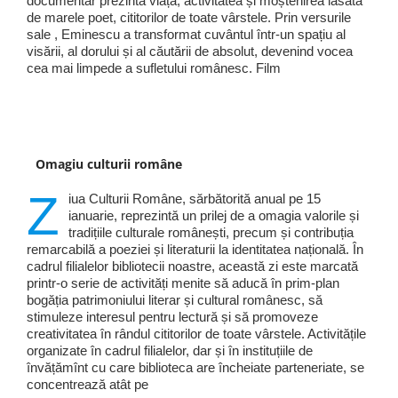
documentar prezintă viața, activitatea și moștenirea lăsată
de marele poet, cititorilor de toate vârstele. Prin versurile
sale , Eminescu a transformat cuvântul într-un spațiu al
visării, al dorului și al căutării de absolut, devenind vocea
cea mai limpede a sufletului românesc. Film
Omagiu culturii române
Z
iua Culturii Române, sărbătorită anual pe 15
ianuarie, reprezintă un prilej de a omagia valorile și
tradițiile culturale românești, precum și contribuția
remarcabilă a poeziei și literaturii la identitatea națională. În
cadrul filialelor bibliotecii noastre, această zi este marcată
printr-o serie de activități menite să aducă în prim-plan
bogăția patrimoniului literar și cultural românesc, să
stimuleze interesul pentru lectură și să promoveze
creativitatea în rândul cititorilor de toate vârstele. Activitățile
organizate în cadrul filialelor, dar și în instituțiile de
învățămînt cu care biblioteca are încheiate parteneriate, se
concentrează atât pe