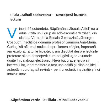
Filiala „Mihail Sadoveanu” – Descoperă bucuria
lecturii
V
ineri, 24 octombrie, Săptămâna „Școala Altfel” ne-a
adus vizita unui grup de adolescenți entuziaști, din
clasa a VII-a, de la Școala Gimnazială „George
Coșbuc”, însoțiți de doamna profesor Samson Ana-Maria.
Curioși să afle mai multe despre lumea cărților, împreună
am explorat rafturile bibliotecii, am discutat despre lecturile
preferate și am descoperit cum pot găsi ușor volumele
dorite în catalogul electronic. Ne-a bucurat energia și
interesul lor, iar atmosfera a fost una caldă și plină de idei. Îi
așteptăm cu drag să revină - pentru lectură, inspirație și noi
întâlniri între
„Săptămâna verde” la Filiala „Mihail Sadoveanu”