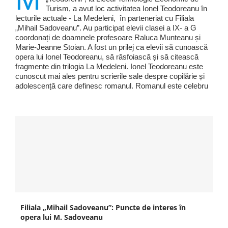
Turism, a avut loc activitatea Ionel Teodoreanu în
lecturile actuale - La Medeleni, în parteneriat cu Filiala
„Mihail Sadoveanu”. Au participat elevii clasei a IX- a G
coordonați de doamnele profesoare Raluca Munteanu și
Marie-Jeanne Stoian. A fost un prilej ca elevii să cunoască
opera lui Ionel Teodoreanu, să răsfoiască și să citească
fragmente din trilogia La Medeleni. Ionel Teodoreanu este
cunoscut mai ales pentru scrierile sale despre copilărie și
adolescență care definesc romanul. Romanul este celebru
Filiala „Mihail Sadoveanu”: Puncte de interes în
opera lui M. Sadoveanu