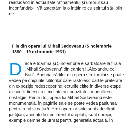
readucând în actualitate rafinamentul și umorul său
inconfundabil. Vă așteptăm la o întâlnire cu spiritul său plin
de
File din opera lui Mihail Sadoveanu (5 noiembrie
1880 – 19 octombrie 1961)
D
acă e toamnă și 5 noiembrie e sărbătoare la filiala
„Mihail Sadoveanu” din cartierul „Alexandru cel
Bun”. Bucuria cărților din opera scriitorului se poate
vedea pe chipurile cititorilor care răsfoiesc cărțile preferate
din expoziție redescoperind lecturile citite în diverse etape
ale vieții: tinerii cu timiditate și curiozitate iar adulții cu
nostalgie. Pentru toți opera lui Mihail Sadoveanu este
monumentală, în paginile sale se poate vedea pasiunea
pentru rural și natură. Eroii operelor sale sunt adevărați
justițiari, animați de sentimentul dreptății, sunt curajoși,
exemple demne de urmat pentru generația actuală. În