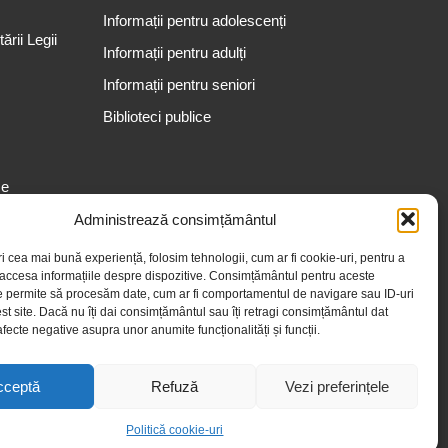
Informații pentru adolescenți
rii Legii
Informații pentru adulți
Informații pentru seniori
Biblioteci publice
se
Administrează consimțământul
ri cea mai bună experiență, folosim tehnologii, cum ar fi cookie-uri, pentru a
 accesa informațiile despre dispozitive. Consimțământul pentru aceste
e permite să procesăm date, cum ar fi comportamentul de navigare sau ID-uri
st site. Dacă nu îți dai consimțământul sau îți retragi consimțământul dat
fecte negative asupra unor anumite funcționalități și funcții.
cceptă
Refuză
Vezi preferințele
Politică cookie-uri