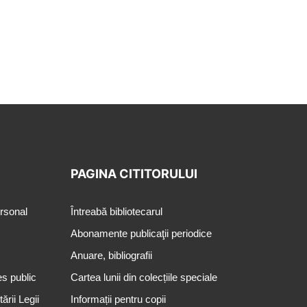
PAGINA CITITORULUI
ersonal
Întreabă bibliotecarul
Abonamente publicaţii periodice
Anuare, bibliografii
es public
Cartea lunii din colecțiile speciale
rii Legii
Informații pentru copii