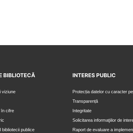
E BIBLIOTECĂ
INTERES PUBLIC
i viziune
Protecția datelor cu caracter p
Transparență
 în cifre
Integritate
ric
Solicitarea informaţiilor de inter
 bibliotecii publice
Raport de evaluare a implementă