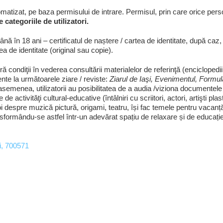
atizat, pe baza permisului de intrare. Permisul, prin care orice persoan
 categoriile de utilizatori.
ă în 18 ani – certificatul de naștere / cartea de identitate, după caz, 
 de identitate (original sau copie).
ă condiţii în vederea consultării materialelor de referinţă (enciclopedii,
nte la următoarele ziare / reviste:
Ziarul de Iaşi, Evenimentul, Formu
semenea, utilizatorii au posibilitatea de a audia /viziona documentele 
tivităţi cultural-educative (întâlniri cu scriitori, actori, artişti plast
noi despre muzică pictură, origami, teatru, își fac temele pentru vacanț
sformându-se astfel într-un adevărat spațiu de relaxare și de educație.
şi, 700571