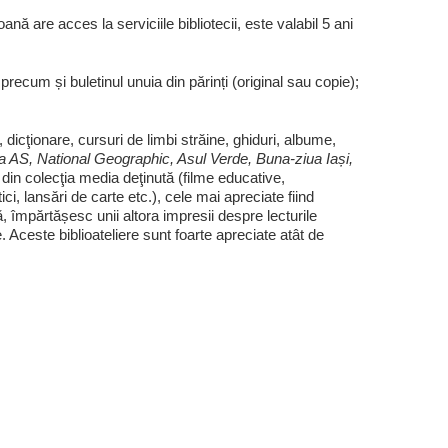
ă are acces la serviciile bibliotecii, este valabil 5 ani
precum și buletinul unuia din părinți (original sau copie);
 dicţionare, cursuri de limbi străine, ghiduri, albume,
la AS, National Geographic, Asul Verde, Buna-ziua Iași,
din colecţia media deţinută (filme educative,
ici, lansări de carte etc.), cele mai apreciate fiind
ă, împărtășesc unii altora impresii despre lecturile
 Aceste biblioateliere sunt foarte apreciate atât de