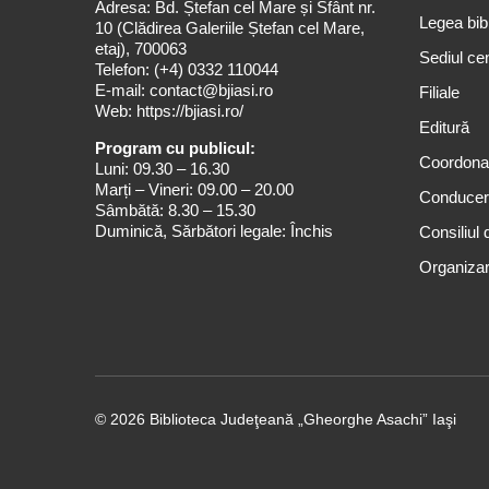
Adresa: Bd. Ștefan cel Mare și Sfânt nr.
Legea bibl
10 (Clădirea Galeriile Ștefan cel Mare,
etaj), 700063
Sediul cen
Telefon:
(+4) 0332 110044
E-mail:
contact@bjiasi.ro
Filiale
Web:
https://bjiasi.ro/
Editură
Program cu publicul:
Coordona
Luni: 09.30 – 16.30
Marți – Vineri: 09.00 – 20.00
Conduce
Sâmbătă: 8.30 – 15.30
Duminică, Sărbători legale: Închis
Consiliul 
Organizar
© 2026 Biblioteca Judeţeană „Gheorghe Asachi” Iaşi