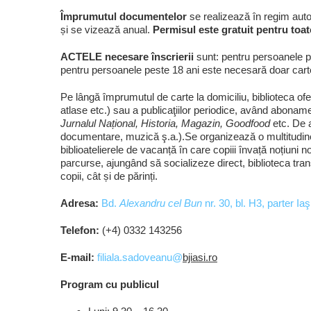
Împrumutul documentelor
se realizează în regim autom
și se vizează anual.
Permisul este gratuit pentru toate
ACTELE necesare înscrierii
sunt: pentru persoanele pân
pentru persoanele peste 18 ani este necesară doar cartea
Pe lângă împrumutul de carte la domiciliu, biblioteca ofer
atlase etc.) sau a publicaţiilor periodice, având aboname
Jurnalul Național, Historia, Magazin, Goodfood
etc. De a
documentare, muzică ş.a.).Se organizează o multitudine de ac
biblioatelierele de vacanță în care copiii învață noțiuni 
parcurse, ajungând să socializeze direct, biblioteca tran
copii, cât și de părinți.
Adresa:
Bd.
Alexandru cel Bun
nr. 30, bl. H3, parter Ia
Telefon:
(+4) 0332 143256
E-mail:
filiala.sadoveanu@
bjiasi.ro
Program cu publicul