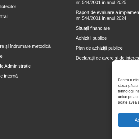
nr. 544/2001 în anul 2025
iotecilor
Raport de evaluare a implementă
tral
nr. 544/2001 în anul 2024
Situații financiare
Achiziții publice
re și îndrumare metodică
Plan de achiziţii publice
re
Declarații de avere și de intere
de Administrație
e internă
Pentru a ofe
stoca și/sau
tehnologii n
unice pe ace
poate avea a
A