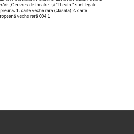
crări: „Oeuvres de theatre” și ”Theatre” sunt legate
preună. 1. carte veche rară (clasată) 2. carte
ropeană veche rară 094.1