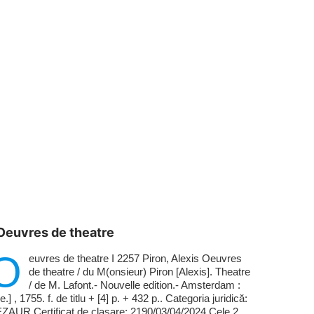
Oeuvres de theatre
O
euvres de theatre I 2257 Piron, Alexis Oeuvres
de theatre / du M(onsieur) Piron [Alexis]. Theatre
/ de M. Lafont.- Nouvelle edition.- Amsterdam :
.e.] , 1755. f. de titlu + [4] p. + 432 p.. Categoria juridică:
ZAUR Certificat de clasare: 2190/03/04/2024 Cele 2