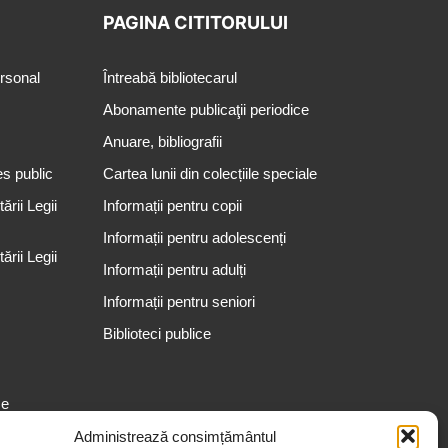
PAGINA CITITORULUI
ersonal
Întreabă bibliotecarul
Abonamente publicaţii periodice
Anuare, bibliografii
es public
Cartea lunii din colecțiile speciale
rii Legii
Informații pentru copii
Informații pentru adolescenți
rii Legii
Informații pentru adulți
Informații pentru seniori
Biblioteci publice
se
Administrează consimțământul