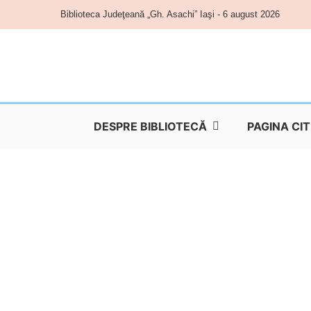
Skip
Biblioteca Judeţeană „Gh. Asachi” Iaşi - 6 august 2026
to
content
DESPRE BIBLIOTECĂ
PAGINA CI