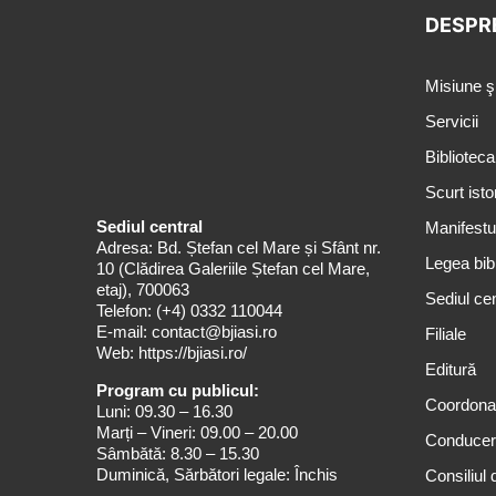
DESPR
Misiune ş
Servicii
Biblioteca
Scurt isto
Sediul central
Manifestul
Adresa: Bd. Ștefan cel Mare și Sfânt nr.
Legea bibl
10 (Clădirea Galeriile Ștefan cel Mare,
etaj), 700063
Sediul cen
Telefon:
(+4) 0332 110044
E-mail:
contact@bjiasi.ro
Filiale
Web:
https://bjiasi.ro/
Editură
Program cu publicul:
Coordona
Luni: 09.30 – 16.30
Marți – Vineri: 09.00 – 20.00
Conduce
Sâmbătă: 8.30 – 15.30
Duminică, Sărbători legale: Închis
Consiliul 