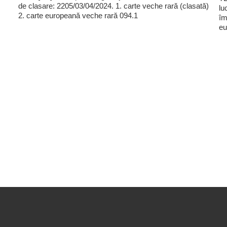
de clasare: 2205/03/04/2024. 1. carte veche rară (clasată)
lu
2. carte europeană veche rară 094.1
îm
eu