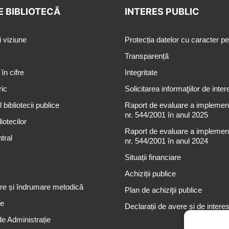
E BIBLIOTECĂ
INTERES PUBLIC
i viziune
Protecția datelor cu caracter p
Transparență
 în cifre
Integritate
ric
Solicitarea informaţiilor de inter
 bibliotecii publice
Raport de evaluare a implementă
nr. 544/2001 în anul 2025
iotecilor
Raport de evaluare a implementă
tral
nr. 544/2001 în anul 2024
Situații financiare
Achiziții publice
re și îndrumare metodică
Plan de achiziţii publice
re
Declarații de avere și de intere
de Administrație