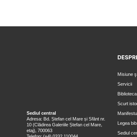
DESPR
Misiune ş
Servicii
Biblioteca
Scurt isto
Sediul central
Manifestul
Adresa: Bd. Ștefan cel Mare și Sfânt nr.
Legea bibl
10 (Clădirea Galeriile Ștefan cel Mare,
etaj), 700063
Sediul cen
Telefon:
(+4) 0332 110044