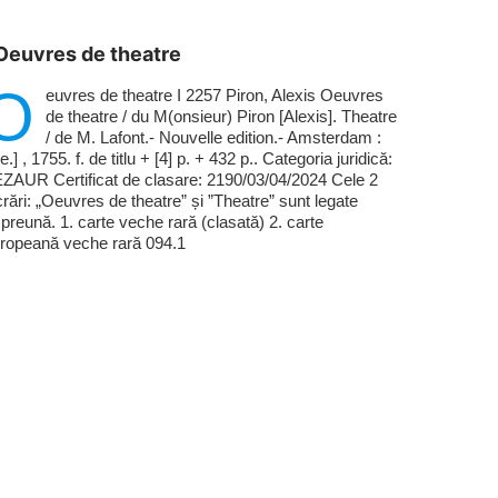
Oeuvres de theatre
O
euvres de theatre I 2257 Piron, Alexis Oeuvres
de theatre / du M(onsieur) Piron [Alexis]. Theatre
/ de M. Lafont.- Nouvelle edition.- Amsterdam :
.e.] , 1755. f. de titlu + [4] p. + 432 p.. Categoria juridică:
ZAUR Certificat de clasare: 2190/03/04/2024 Cele 2
crări: „Oeuvres de theatre” și ”Theatre” sunt legate
preună. 1. carte veche rară (clasată) 2. carte
ropeană veche rară 094.1