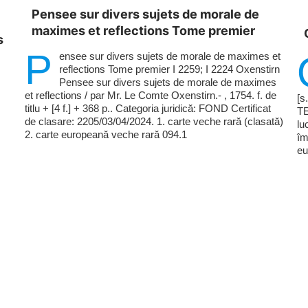
Pensee sur divers sujets de morale de
maximes et reflections Tome premier
s
P
ensee sur divers sujets de morale de maximes et
reflections Tome premier I 2259; I 2224 Oxenstirn
Pensee sur divers sujets de morale de maximes
et reflections / par Mr. Le Comte Oxenstirn.- , 1754. f. de
[s
titlu + [4 f.] + 368 p.. Categoria juridică: FOND Certificat
TE
de clasare: 2205/03/04/2024. 1. carte veche rară (clasată)
lu
2. carte europeană veche rară 094.1
îm
eu