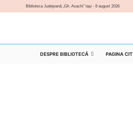
Skip
Biblioteca Judeţeană „Gh. Asachi” Iaşi - 8 august 2026
to
content
DESPRE BIBLIOTECĂ
PAGINA CI