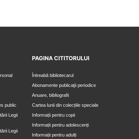
PAGINA CITITORULUI
ersonal
Întreabă bibliotecarul
Abonamente publicaţii periodice
Anuare, bibliografii
es public
Cartea lunii din colecțiile speciale
rii Legii
Informații pentru copii
Informații pentru adolescenți
rii Legii
Informații pentru adulți