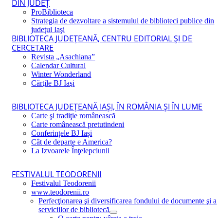
DIN JUDEŢ
ProBiblioteca
Strategia de dezvoltare a sistemului de biblioteci publice din
judeţul Iaşi
BIBLIOTECA JUDEŢEANĂ, CENTRU EDITORIAL ŞI DE
CERCETARE
Revista „Asachiana”
Calendar Cultural
Winter Wonderland
Cărţile BJ Iaşi
BIBLIOTECA JUDEŢEANĂ IAŞI, ÎN ROMÂNIA ŞI ÎN LUME
Carte şi tradiţie românească
Carte românească pretutindeni
Conferințele BJ Iași
Cât de departe e America?
La Izvoarele Înţelepciunii
FESTIVALUL TEODORENII
Festivalul Teodorenii
www.teodorenii.ro
Perfecţionarea şi diversificarea fondului de documente şi a
serviciilor de bibliotecă