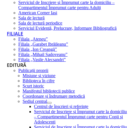
Serviciul de Inscriere şi Împrumut carte la domiciliu –
Compartimentul Împrumut carte pentru Adulţi
American Corner Iaşi
Sala de lectură
Sala de lectură periodice
Serviciul Evidenţă, Prelucrare, Informare Bibliografică
FILIALE
Filiala „Ateneu”
Filiala „Garabet Ibrăileanu”
Filiala „Ion Creangă”
Filiala „Mihail Sadoveanu”
Filiala „Vasile Alecsandri”
EDITURĂ
Publicații proprii
Misiune şi viziune
Biblioteca în cifre
Scurt istoric
Manifestul bibliotecii publice
Coordonare și îndrumare metodică
Sediul central
Centrul de înscrieri și referințe
Serviciul de Inscriere şi Împrumut carte la domiciliu
– Compartimentul Împrumut carte pentru Copii şi
Adolescenţi
Serviciul de Inscriere şi Împrumut carte la domiciliu