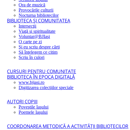
Ora de muzică
Provocările culturii
Nocturna bibliotecilor
BIBLIOTECA ŞI COMUNITATEA
Intersecţii
Viaţă şi spiritualitate
Voluntar@BJIaşi
O carte pe zi
Şi eu scriu despre cărţi
Să înţelegem ce citim
Scriu în culori
CURSURI PENTRU COMUNITATE
BIBLIOTECA ÎN EPOCA DIGITALĂ
www.bjiasi.ro
Digitizarea colecţiilor speciale
AUTORI COPIII
Poveştile Iaşului
Poemele Iaşului
COORDONAREA METODICĂ A ACTIVITĂŢII BIBLIOTECILOR