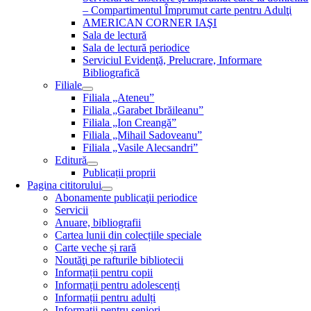
– Compartimentul Împrumut carte pentru Adulţi
AMERICAN CORNER IAŞI
Sala de lectură
Sala de lectură periodice
Serviciul Evidenţă, Prelucrare, Informare
Bibliografică
Filiale
Filiala „Ateneu”
Filiala „Garabet Ibrăileanu”
Filiala „Ion Creangă”
Filiala „Mihail Sadoveanu”
Filiala „Vasile Alecsandri”
Editură
Publicații proprii
Pagina cititorului
Abonamente publicaţii periodice
Servicii
Anuare, bibliografii
Cartea lunii din colecțiile speciale
Carte veche și rară
Noutăţi pe rafturile bibliotecii
Informații pentru copii
Informații pentru adolescenți
Informații pentru adulți
Informații pentru seniori