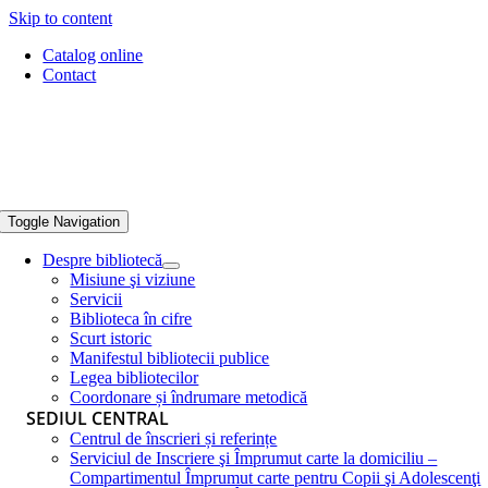
Skip to content
Catalog online
Contact
Toggle Navigation
Despre bibliotecă
Misiune şi viziune
Servicii
Biblioteca în cifre
Scurt istoric
Manifestul bibliotecii publice
Legea bibliotecilor
Coordonare și îndrumare metodică
SEDIUL CENTRAL
Centrul de înscrieri și referințe
Serviciul de Inscriere şi Împrumut carte la domiciliu –
Compartimentul Împrumut carte pentru Copii şi Adolescenţi