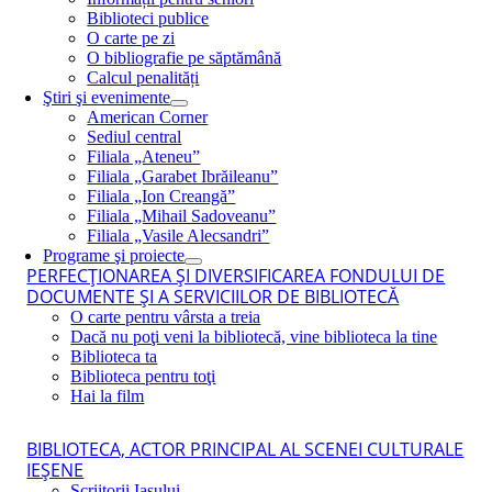
Biblioteci publice
O carte pe zi
O bibliografie pe săptămână
Calcul penalități
Ştiri şi evenimente
American Corner
Sediul central
Filiala „Ateneu”
Filiala „Garabet Ibrăileanu”
Filiala „Ion Creangă”
Filiala „Mihail Sadoveanu”
Filiala „Vasile Alecsandri”
Programe şi proiecte
PERFECŢIONAREA ŞI DIVERSIFICAREA FONDULUI DE
DOCUMENTE ŞI A SERVICIILOR DE BIBLIOTECĂ
O carte pentru vârsta a treia
Dacă nu poţi veni la bibliotecă, vine biblioteca la tine
Biblioteca ta
Biblioteca pentru toţi
Hai la film
BIBLIOTECA, ACTOR PRINCIPAL AL SCENEI CULTURALE
IEŞENE
Scriitorii Iaşului