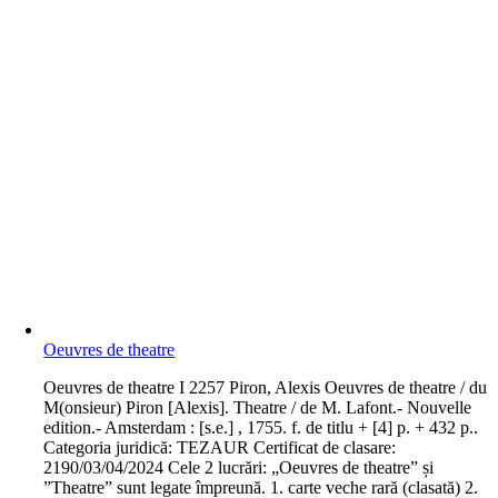
Oeuvres de theatre
O
euvres de theatre I 2257 Piron, Alexis Oeuvres de theatre / du
M(onsieur) Piron [Alexis]. Theatre / de M. Lafont.- Nouvelle
edition.- Amsterdam : [s.e.] , 1755. f. de titlu + [4] p. + 432 p..
Categoria juridică: TEZAUR Certificat de clasare:
2190/03/04/2024 Cele 2 lucrări: „Oeuvres de theatre” și
”Theatre” sunt legate împreună. 1. carte veche rară (clasată) 2.