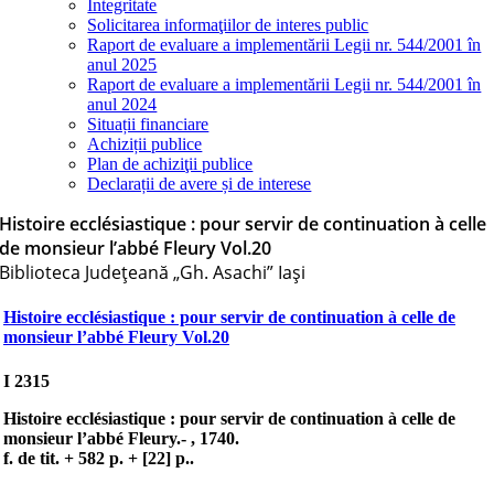
Integritate
Solicitarea informaţiilor de interes public
Raport de evaluare a implementării Legii nr. 544/2001 în
anul 2025
Raport de evaluare a implementării Legii nr. 544/2001 în
anul 2024
Situații financiare
Achiziții publice
Plan de achiziţii publice
Declarații de avere și de interese
Histoire ecclésiastique : pour servir de continuation à celle
de monsieur l’abbé Fleury Vol.20
Biblioteca Judeţeană „Gh. Asachi” Iaşi
Histoire ecclésiastique : pour servir de continuation à celle de
monsieur l’abbé Fleury Vol.20
I 2315
Histoire ecclésiastique
: pour servir de continuation à celle de
monsieur l’abbé Fleury.- , 1740.
f. de tit. + 582 p. + [22] p..