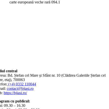
carte europeană veche rară 094.1
iul central
esa: Bd. Ștefan cel Mare și Sfânt nr. 10 (Clădirea Galeriile Ștefan cel
e, etaj), 700063
efon:
(+4) 0332 110044
ail:
contact@bjiasi.ro
b:
https://bjiasi.ro/
gram cu publicul:
i: 09.30 – 16.30