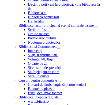
O carte pentru vârsta a treia
Dacă nu poţi veni la bibliotecă, vine biblioteca la
tine
Biblioteca ta
Biblioteca pentru toţi
Hai la film
Biblioteca, actor principal al scenei culturale ieşene
Scriitorii Iaşului
Ora de muzică
Provocările culturii
Nocturna bibliotecilor
Biblioteca și Comunitatea
Intersecţii
Viaţă şi spiritualitate
Voluntar@BJIaşi
O carte pe zi
Şi eu scriu despre cărţi
Să înţelegem ce citim
Scriu în culori
Cursuri pentru comunitate
Cursuri de limba engleză pentru seniori
E-tiquette, please!
Exist, deci mi-e foame!
Biblioteca în epoca digitală
www.bjiasi.ro