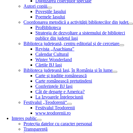
Digitizarea colecţiilor speciale
Autori copiii
Poveştile Iaşului
Poemele Iaşului
Coordonarea metodică a activităţii bibliotecilor din judeţ
ProBiblioteca
Strategia de dezvoltare a sistemului de biblioteci
publice din judeţul Iaşi
Biblioteca judeţeană, centru editorial şi de cercetare
Revista „Asachiana”
Calendar Cultural
Winter Wonderland
Cărţile BJ Iaşi
Biblioteca judeţeană Iaşi, în România şi în lume
Carte şi tradiţie românească
Carte românească pretutindeni
Conferințele BJ Iași
Cât de departe e America?
La Izvoarele Înţelepciunii
Festivalul „Teodorenii“
Festivalul Teodorenii
www.teodorenii.ro
Interes public
Protecția datelor cu caracter personal
Transparență