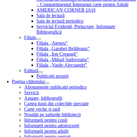
– Compartimentul Împrumut carte pentru Adulţi
AMERICAN CORNER IAŞI
Sala de lectură
Sala de lectură periodice
Serviciul Evidenţă, Prelucrare, Informare
Bibliografică
Filiale
Filiala „Ateneu”
Filiala „Garabet Ibrăileanu”
Filiala „Ion Creangă”
Filiala „Mihail Sadoveanu”
Filiala „Vasile Alecsandri”
Editură
Publicații proprii
Pagina cititorului
Abonamente publicaţii periodice
Servicii
Anuare, bibliografii
Cartea lunii din colecțiile speciale
Carte veche și rară
Noutăţi pe rafturile bibliotecii
Informații pentru copii
Informații pentru adolescenți
Informații pentru adulți
Informații pentru seniori