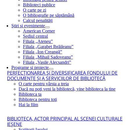
Biblioteci publice
O carte pe zi
O bibliografie pe săptămână
Calcul penalități
Ştiri şi evenimente
American Corner
Sediul central
Filiala „Ateneu”
Filiala „Garabet Ibrăileanu”
Filiala „Ion Creangă”
Filiala „Mihail Sadoveanu”
Filiala „Vasile Alecsandri”
Programe şi proiecte
PERFECŢIONAREA ŞI DIVERSIFICAREA FONDULUI DE
DOCUMENTE ŞI A SERVICIILOR DE BIBLIOTECĂ
O carte pentru vârsta a treia
Dacă nu poţi veni la bibliotecă, vine biblioteca la tine
Biblioteca ta
Biblioteca pentru toţi
Hai la film
BIBLIOTECA, ACTOR PRINCIPAL AL SCENEI CULTURALE
IEŞENE
Scriitorii Iaşului