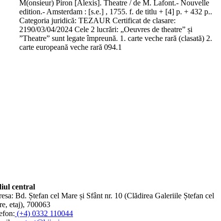
M(onsieur) Piron [Alexis]. Theatre / de M. Lafont.- Nouvelle
edition.- Amsterdam : [s.e.] , 1755. f. de titlu + [4] p. + 432 p..
Categoria juridică: TEZAUR Certificat de clasare:
2190/03/04/2024 Cele 2 lucrări: „Oeuvres de theatre” și
”Theatre” sunt legate împreună. 1. carte veche rară (clasată) 2.
carte europeană veche rară 094.1
iul central
esa: Bd. Ștefan cel Mare și Sfânt nr. 10 (Clădirea Galeriile Ștefan cel
e, etaj), 700063
efon:
(+4) 0332 110044