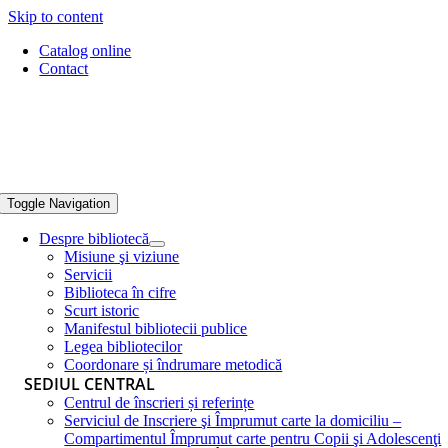
Skip to content
Catalog online
Contact
Toggle Navigation
Despre bibliotecă
Misiune şi viziune
Servicii
Biblioteca în cifre
Scurt istoric
Manifestul bibliotecii publice
Legea bibliotecilor
Coordonare și îndrumare metodică
SEDIUL CENTRAL
Centrul de înscrieri și referințe
Serviciul de Inscriere şi Împrumut carte la domiciliu –
Compartimentul Împrumut carte pentru Copii şi Adolescenţi