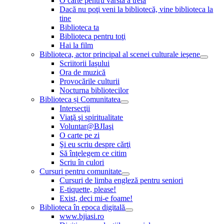
O carte pentru vârsta a treia
Dacă nu poţi veni la bibliotecă, vine biblioteca la
tine
Biblioteca ta
Biblioteca pentru toţi
Hai la film
Biblioteca, actor principal al scenei culturale ieşene
Scriitorii Iaşului
Ora de muzică
Provocările culturii
Nocturna bibliotecilor
Biblioteca și Comunitatea
Intersecţii
Viaţă şi spiritualitate
Voluntar@BJIaşi
O carte pe zi
Şi eu scriu despre cărţi
Să înţelegem ce citim
Scriu în culori
Cursuri pentru comunitate
Cursuri de limba engleză pentru seniori
E-tiquette, please!
Exist, deci mi-e foame!
Biblioteca în epoca digitală
www.bjiasi.ro