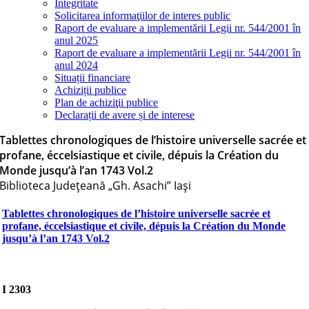
Integritate
Solicitarea informaţiilor de interes public
Raport de evaluare a implementării Legii nr. 544/2001 în
anul 2025
Raport de evaluare a implementării Legii nr. 544/2001 în
anul 2024
Situații financiare
Achiziții publice
Plan de achiziţii publice
Declarații de avere și de interese
Tablettes chronologiques de l’histoire universelle sacrée et
profane, éccelsiastique et civile, dépuis la Création du
Monde jusqu’à l’an 1743 Vol.2
Biblioteca Judeţeană „Gh. Asachi” Iaşi
Tablettes chronologiques de l’histoire universelle sacrée et
profane, éccelsiastique et civile, dépuis la Création du Monde
jusqu’à l’an 1743 Vol.2
I 2303