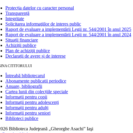
Protecția datelor cu caracter personal
Transparență
Integritate
Solicitarea informaţiilor de interes public
Raport de evaluare a implementării Legii nr. 544/2001 în anul 2025
Raport de evaluare a implementării Legii nr. 544/2001 în anul 2024
Situații financiare
Achiziții publice
Plan de achiziţii publice
Declarații de avere și de interese
INA CITITORULUI
Întreabă bibliotecarul
Abonamente publicaţii periodice
Anuare, bibliografii
Cartea lunii din colecțiile speciale
Informații pentru copii
Informații pentru adolescenți
Informații pentru adulți
Informații pentru seniori
Biblioteci publice
026 Biblioteca Judeţeană „Gheorghe Asachi” Iaşi