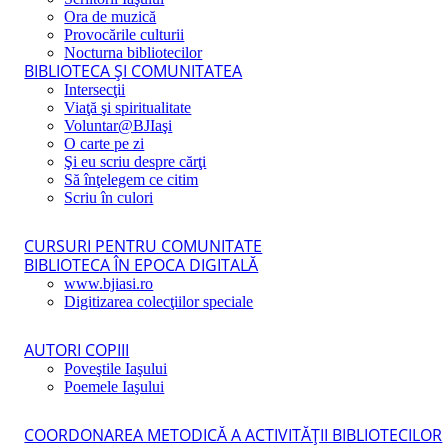
Ora de muzică
Provocările culturii
Nocturna bibliotecilor
BIBLIOTECA ŞI COMUNITATEA
Intersecţii
Viaţă şi spiritualitate
Voluntar@BJIaşi
O carte pe zi
Şi eu scriu despre cărţi
Să înţelegem ce citim
Scriu în culori
CURSURI PENTRU COMUNITATE
BIBLIOTECA ÎN EPOCA DIGITALĂ
www.bjiasi.ro
Digitizarea colecţiilor speciale
AUTORI COPIII
Poveştile Iaşului
Poemele Iaşului
COORDONAREA METODICĂ A ACTIVITĂŢII BIBLIOTECILOR