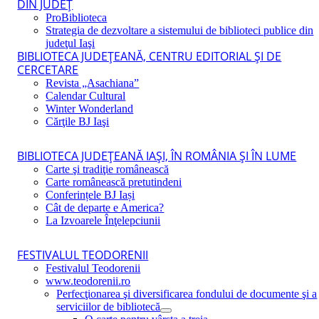
DIN JUDEŢ
ProBiblioteca
Strategia de dezvoltare a sistemului de biblioteci publice din
judeţul Iaşi
BIBLIOTECA JUDEŢEANĂ, CENTRU EDITORIAL ŞI DE
CERCETARE
Revista „Asachiana”
Calendar Cultural
Winter Wonderland
Cărţile BJ Iaşi
BIBLIOTECA JUDEŢEANĂ IAŞI, ÎN ROMÂNIA ŞI ÎN LUME
Carte şi tradiţie românească
Carte românească pretutindeni
Conferințele BJ Iași
Cât de departe e America?
La Izvoarele Înţelepciunii
FESTIVALUL TEODORENII
Festivalul Teodorenii
www.teodorenii.ro
Perfecţionarea şi diversificarea fondului de documente şi a
serviciilor de bibliotecă