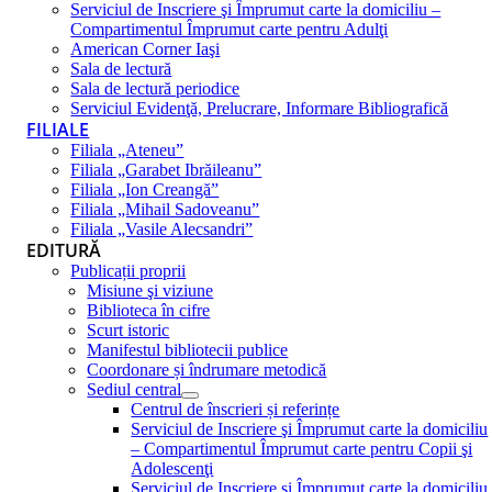
Serviciul de Inscriere şi Împrumut carte la domiciliu –
Compartimentul Împrumut carte pentru Adulţi
American Corner Iaşi
Sala de lectură
Sala de lectură periodice
Serviciul Evidenţă, Prelucrare, Informare Bibliografică
FILIALE
Filiala „Ateneu”
Filiala „Garabet Ibrăileanu”
Filiala „Ion Creangă”
Filiala „Mihail Sadoveanu”
Filiala „Vasile Alecsandri”
EDITURĂ
Publicații proprii
Misiune şi viziune
Biblioteca în cifre
Scurt istoric
Manifestul bibliotecii publice
Coordonare și îndrumare metodică
Sediul central
Centrul de înscrieri și referințe
Serviciul de Inscriere şi Împrumut carte la domiciliu
– Compartimentul Împrumut carte pentru Copii şi
Adolescenţi
Serviciul de Inscriere şi Împrumut carte la domiciliu