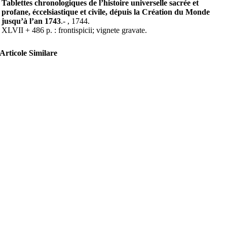
Tablettes chronologiques de l’histoire universelle sacrée et
profane, éccelsiastique et civile, dépuis la Création du Monde
jusqu’à l’an 1743
.- , 1744.
XLVII + 486 p. : frontispicii; vignete gravate.
Articole Similare