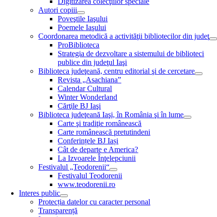
Digitizarea colecţiilor speciale
Autori copiii
Poveştile Iaşului
Poemele Iaşului
Coordonarea metodică a activităţii bibliotecilor din judeţ
ProBiblioteca
Strategia de dezvoltare a sistemului de biblioteci
publice din judeţul Iaşi
Biblioteca judeţeană, centru editorial şi de cercetare
Revista „Asachiana”
Calendar Cultural
Winter Wonderland
Cărţile BJ Iaşi
Biblioteca judeţeană Iaşi, în România şi în lume
Carte şi tradiţie românească
Carte românească pretutindeni
Conferințele BJ Iași
Cât de departe e America?
La Izvoarele Înţelepciunii
Festivalul „Teodorenii“
Festivalul Teodorenii
www.teodorenii.ro
Interes public
Protecția datelor cu caracter personal
Transparență