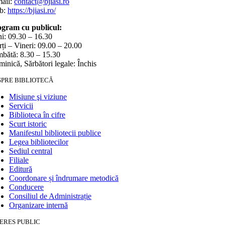
ail:
contact@bjiasi.ro
b:
https://bjiasi.ro/
gram cu publicul:
i: 09.30 – 16.30
ți – Vineri: 09.00 – 20.00
bătă: 8.30 – 15.30
inică, Sărbători legale: Închis
SPRE BIBLIOTECĂ
Misiune şi viziune
Servicii
Biblioteca în cifre
Scurt istoric
Manifestul bibliotecii publice
Legea bibliotecilor
Sediul central
Filiale
Editură
Coordonare și îndrumare metodică
Conducere
Consiliul de Administrație
Organizare internă
ERES PUBLIC