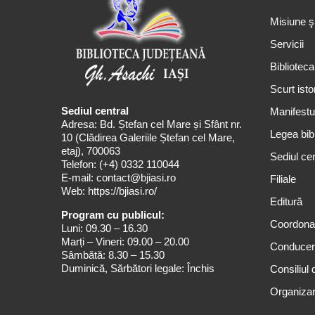
Misiune ş
Servicii
Biblioteca
Scurt isto
Sediul central
Manifestul
Adresa: Bd. Ștefan cel Mare și Sfânt nr.
Legea bibl
10 (Clădirea Galeriile Ștefan cel Mare,
etaj), 700063
Sediul cen
Telefon:
(+4) 0332 110044
E-mail:
contact@bjiasi.ro
Filiale
Web:
https://bjiasi.ro/
Editură
Program cu publicul:
Coordona
Luni: 09.30 – 16.30
Marți – Vineri: 09.00 – 20.00
Conduce
Sâmbătă: 8.30 – 15.30
Duminică, Sărbători legale: Închis
Consiliul 
Organizar