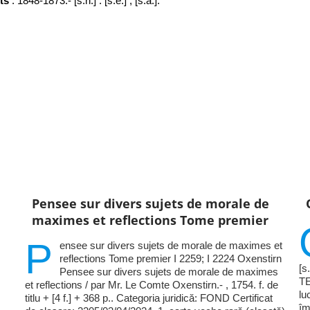
ts
: 1848-1873.- [s.n.] : [s.e.] , [s.a.].
Pensee sur divers sujets de morale de
maximes et reflections Tome premier
P
ensee sur divers sujets de morale de maximes et
reflections Tome premier I 2259; I 2224 Oxenstirn
[s
Pensee sur divers sujets de morale de maximes
TE
et reflections / par Mr. Le Comte Oxenstirn.- , 1754. f. de
lu
titlu + [4 f.] + 368 p.. Categoria juridică: FOND Certificat
îm