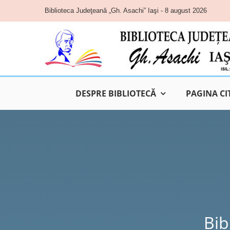
Skip
Biblioteca Judeţeană „Gh. Asachi” Iaşi - 8 august 2026
to
content
DESPRE BIBLIOTECĂ
PAGINA CI
Bib