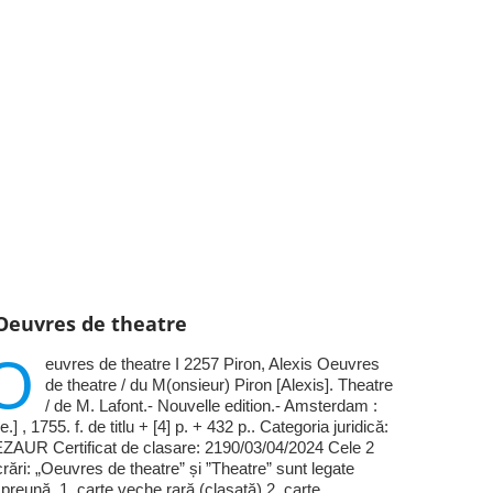
Oeuvres de theatre
O
euvres de theatre I 2257 Piron, Alexis Oeuvres
de theatre / du M(onsieur) Piron [Alexis]. Theatre
/ de M. Lafont.- Nouvelle edition.- Amsterdam :
.e.] , 1755. f. de titlu + [4] p. + 432 p.. Categoria juridică:
ZAUR Certificat de clasare: 2190/03/04/2024 Cele 2
crări: „Oeuvres de theatre” și ”Theatre” sunt legate
preună. 1. carte veche rară (clasată) 2. carte