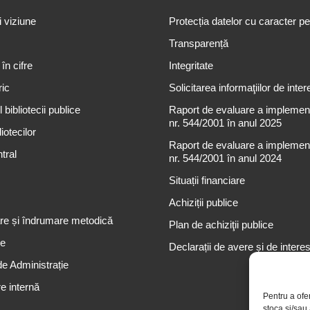
i viziune
Protecția datelor cu caracter p
Transparență
 în cifre
Integritate
ric
Solicitarea informaţiilor de inter
 bibliotecii publice
Raport de evaluare a implementă
nr. 544/2001 în anul 2025
iotecilor
Raport de evaluare a implementă
tral
nr. 544/2001 în anul 2024
Situații financiare
Achiziții publice
re și îndrumare metodică
Plan de achiziţii publice
re
Declarații de avere și de intere
de Administrație
e internă
Pentru a ofe
stoca și/sau