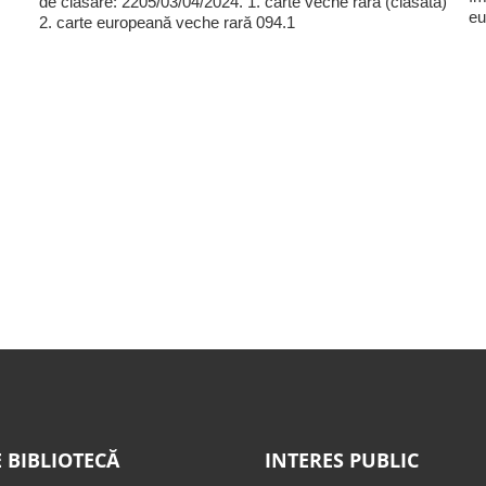
de clasare: 2205/03/04/2024. 1. carte veche rară (clasată)
eu
2. carte europeană veche rară 094.1
 BIBLIOTECĂ
INTERES PUBLIC