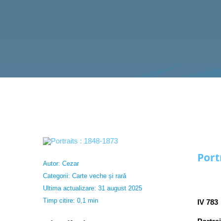
Port
Autor:
Cezar
Categorii:
Carte veche și rară
Ultima actualizare: 31 august 2025
Timp citire: 0,1 min
IV 783