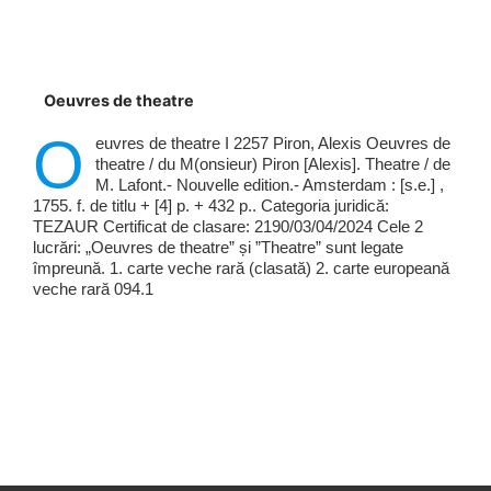
Oeuvres de theatre
O
euvres de theatre I 2257 Piron, Alexis Oeuvres de
theatre / du M(onsieur) Piron [Alexis]. Theatre / de
M. Lafont.- Nouvelle edition.- Amsterdam : [s.e.] ,
1755. f. de titlu + [4] p. + 432 p.. Categoria juridică:
TEZAUR Certificat de clasare: 2190/03/04/2024 Cele 2
lucrări: „Oeuvres de theatre” și ”Theatre” sunt legate
împreună. 1. carte veche rară (clasată) 2. carte europeană
veche rară 094.1