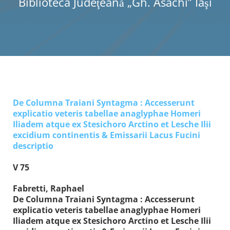
Biblioteca Judeţeană „Gh. Asachi” Iaşi
De Columna Traiani Syntagma : Accesserunt
explicatio veteris tabellae anaglyphae Homeri
Iliadem atque ex Stesichoro Arctino et Lesche Ilii
excidium continentis & Emissarii Lacus Fucini
descriptio
V 75
Fabretti, Raphael
De Columna Traiani Syntagma
: Accesserunt
explicatio veteris tabellae anaglyphae Homeri
Iliadem atque ex Stesichoro Arctino et Lesche Ilii