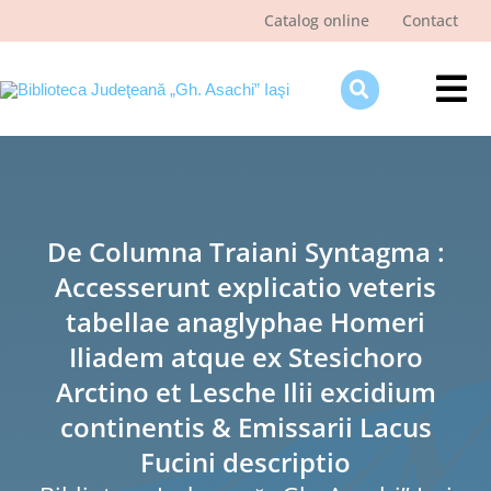
Skip
Catalog online
Contact
to
content
Tog
Nav
Despre bibliotecă
Pagina cititorului
De Columna Traiani Syntagma :
Ştiri şi evenimente
Accesserunt explicatio veteris
Programe şi proiecte
tabellae anaglyphae Homeri
Interes public
Iliadem atque ex Stesichoro
Arctino et Lesche Ilii excidium
continentis & Emissarii Lacus
Fucini descriptio