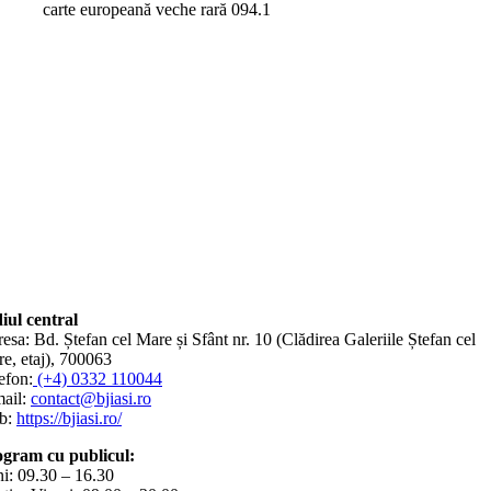
carte europeană veche rară 094.1
iul central
esa: Bd. Ștefan cel Mare și Sfânt nr. 10 (Clădirea Galeriile Ștefan cel
e, etaj), 700063
efon:
(+4) 0332 110044
ail:
contact@bjiasi.ro
b:
https://bjiasi.ro/
gram cu publicul:
i: 09.30 – 16.30