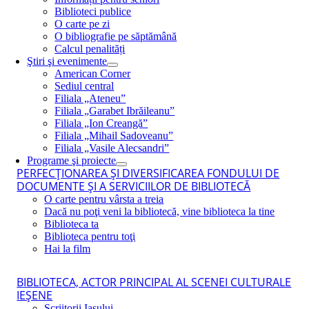
Biblioteci publice
O carte pe zi
O bibliografie pe săptămână
Calcul penalități
Ştiri şi evenimente
American Corner
Sediul central
Filiala „Ateneu”
Filiala „Garabet Ibrăileanu”
Filiala „Ion Creangă”
Filiala „Mihail Sadoveanu”
Filiala „Vasile Alecsandri”
Programe şi proiecte
PERFECŢIONAREA ŞI DIVERSIFICAREA FONDULUI DE
DOCUMENTE ŞI A SERVICIILOR DE BIBLIOTECĂ
O carte pentru vârsta a treia
Dacă nu poţi veni la bibliotecă, vine biblioteca la tine
Biblioteca ta
Biblioteca pentru toţi
Hai la film
BIBLIOTECA, ACTOR PRINCIPAL AL SCENEI CULTURALE
IEŞENE
Scriitorii Iaşului