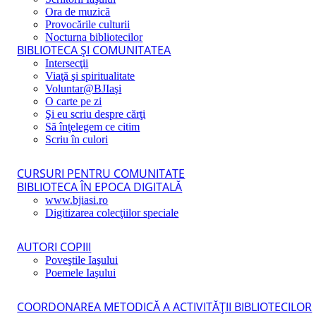
Ora de muzică
Provocările culturii
Nocturna bibliotecilor
BIBLIOTECA ŞI COMUNITATEA
Intersecţii
Viaţă şi spiritualitate
Voluntar@BJIaşi
O carte pe zi
Şi eu scriu despre cărţi
Să înţelegem ce citim
Scriu în culori
CURSURI PENTRU COMUNITATE
BIBLIOTECA ÎN EPOCA DIGITALĂ
www.bjiasi.ro
Digitizarea colecţiilor speciale
AUTORI COPIII
Poveştile Iaşului
Poemele Iaşului
COORDONAREA METODICĂ A ACTIVITĂŢII BIBLIOTECILOR