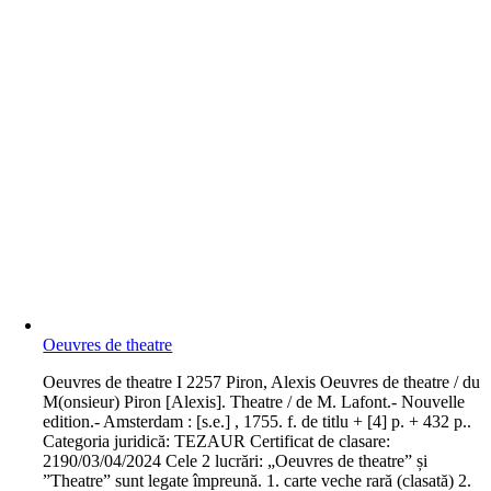
Oeuvres de theatre
O
euvres de theatre I 2257 Piron, Alexis Oeuvres de theatre / du
M(onsieur) Piron [Alexis]. Theatre / de M. Lafont.- Nouvelle
edition.- Amsterdam : [s.e.] , 1755. f. de titlu + [4] p. + 432 p..
Categoria juridică: TEZAUR Certificat de clasare:
2190/03/04/2024 Cele 2 lucrări: „Oeuvres de theatre” și
”Theatre” sunt legate împreună. 1. carte veche rară (clasată) 2.