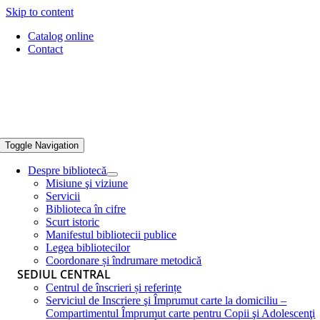
Skip to content
Catalog online
Contact
Toggle Navigation
Despre bibliotecă
Misiune şi viziune
Servicii
Biblioteca în cifre
Scurt istoric
Manifestul bibliotecii publice
Legea bibliotecilor
Coordonare și îndrumare metodică
SEDIUL CENTRAL
Centrul de înscrieri și referințe
Serviciul de Inscriere şi Împrumut carte la domiciliu –
Compartimentul Împrumut carte pentru Copii şi Adolescenţi