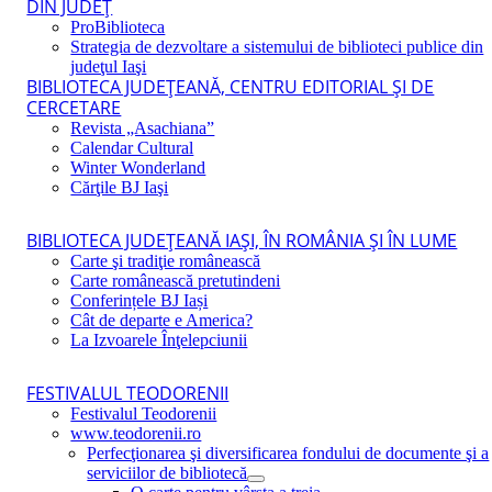
DIN JUDEŢ
ProBiblioteca
Strategia de dezvoltare a sistemului de biblioteci publice din
judeţul Iaşi
BIBLIOTECA JUDEŢEANĂ, CENTRU EDITORIAL ŞI DE
CERCETARE
Revista „Asachiana”
Calendar Cultural
Winter Wonderland
Cărţile BJ Iaşi
BIBLIOTECA JUDEŢEANĂ IAŞI, ÎN ROMÂNIA ŞI ÎN LUME
Carte şi tradiţie românească
Carte românească pretutindeni
Conferințele BJ Iași
Cât de departe e America?
La Izvoarele Înţelepciunii
FESTIVALUL TEODORENII
Festivalul Teodorenii
www.teodorenii.ro
Perfecţionarea şi diversificarea fondului de documente şi a
serviciilor de bibliotecă