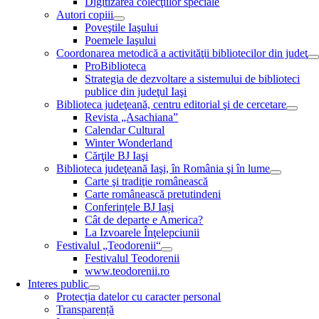
Digitizarea colecţiilor speciale
Autori copiii
Poveştile Iaşului
Poemele Iaşului
Coordonarea metodică a activităţii bibliotecilor din judeţ
ProBiblioteca
Strategia de dezvoltare a sistemului de biblioteci
publice din judeţul Iaşi
Biblioteca judeţeană, centru editorial şi de cercetare
Revista „Asachiana”
Calendar Cultural
Winter Wonderland
Cărţile BJ Iaşi
Biblioteca judeţeană Iaşi, în România şi în lume
Carte şi tradiţie românească
Carte românească pretutindeni
Conferințele BJ Iași
Cât de departe e America?
La Izvoarele Înţelepciunii
Festivalul „Teodorenii“
Festivalul Teodorenii
www.teodorenii.ro
Interes public
Protecția datelor cu caracter personal
Transparență