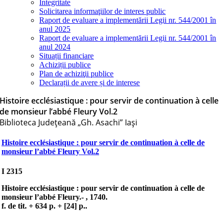
Integritate
Solicitarea informaţiilor de interes public
Raport de evaluare a implementării Legii nr. 544/2001 în
anul 2025
Raport de evaluare a implementării Legii nr. 544/2001 în
anul 2024
Situații financiare
Achiziții publice
Plan de achiziţii publice
Declarații de avere și de interese
Histoire ecclésiastique : pour servir de continuation à celle
de monsieur l’abbé Fleury Vol.2
Biblioteca Judeţeană „Gh. Asachi” Iaşi
Histoire ecclésiastique : pour servir de continuation à celle de
monsieur l’abbé Fleury Vol.2
I 2315
Histoire ecclésiastique
: pour servir de continuation à celle de
monsieur l’abbé Fleury.- , 1740.
f. de tit. + 634 p. + [24] p..