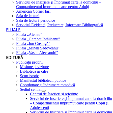
Serviciul de Inscriere şi Împrumut carte la domiciliu –
Compartimentul Împrumut carte pentru Adulţi
American Corner Iaşi
Sala de lectură
Sala de lectură periodice
Serviciul Evidenţă, Prelucrare, Informare Bibliografică
FILIALE
Filiala „Ateneu”
Filiala „Garabet Ibrăileanu”
Filiala „Ion Creangă”
Filiala „Mihail Sadoveanu”
Filiala „Vasile Alecsandri”
EDITURĂ
Publicații proprii
Misiune şi viziune
Biblioteca în cifre
Scurt istoric
Manifestul bibliotecii publice
Coordonare și îndrumare metodică
Sediul central
Centrul de înscrieri și referințe
Serviciul de Inscriere şi Împrumut carte la domiciliu
– Compartimentul Împrumut carte pentru Copii şi
Adolescenţi
Serviciul de Inscriere şi Împrumut carte la domiciliu