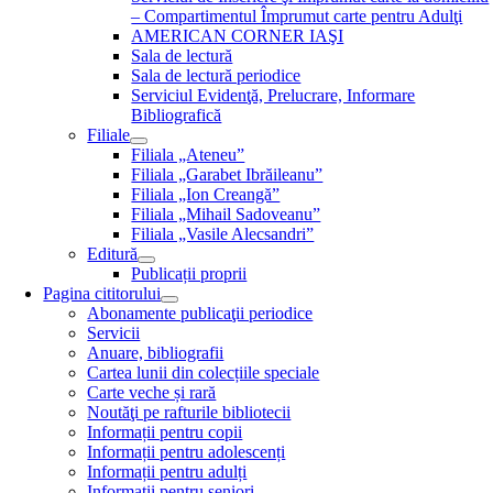
– Compartimentul Împrumut carte pentru Adulţi
AMERICAN CORNER IAŞI
Sala de lectură
Sala de lectură periodice
Serviciul Evidenţă, Prelucrare, Informare
Bibliografică
Filiale
Filiala „Ateneu”
Filiala „Garabet Ibrăileanu”
Filiala „Ion Creangă”
Filiala „Mihail Sadoveanu”
Filiala „Vasile Alecsandri”
Editură
Publicații proprii
Pagina cititorului
Abonamente publicaţii periodice
Servicii
Anuare, bibliografii
Cartea lunii din colecțiile speciale
Carte veche și rară
Noutăţi pe rafturile bibliotecii
Informații pentru copii
Informații pentru adolescenți
Informații pentru adulți
Informații pentru seniori