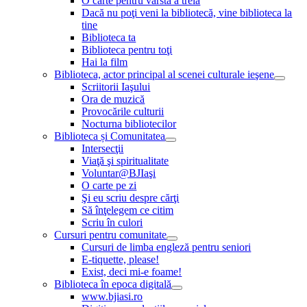
O carte pentru vârsta a treia
Dacă nu poţi veni la bibliotecă, vine biblioteca la
tine
Biblioteca ta
Biblioteca pentru toţi
Hai la film
Biblioteca, actor principal al scenei culturale ieşene
Scriitorii Iaşului
Ora de muzică
Provocările culturii
Nocturna bibliotecilor
Biblioteca și Comunitatea
Intersecţii
Viaţă şi spiritualitate
Voluntar@BJIaşi
O carte pe zi
Şi eu scriu despre cărţi
Să înţelegem ce citim
Scriu în culori
Cursuri pentru comunitate
Cursuri de limba engleză pentru seniori
E-tiquette, please!
Exist, deci mi-e foame!
Biblioteca în epoca digitală
www.bjiasi.ro