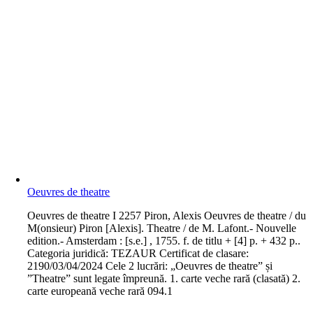
Oeuvres de theatre
O
euvres de theatre I 2257 Piron, Alexis Oeuvres de theatre / du
M(onsieur) Piron [Alexis]. Theatre / de M. Lafont.- Nouvelle
edition.- Amsterdam : [s.e.] , 1755. f. de titlu + [4] p. + 432 p..
Categoria juridică: TEZAUR Certificat de clasare:
2190/03/04/2024 Cele 2 lucrări: „Oeuvres de theatre” și
”Theatre” sunt legate împreună. 1. carte veche rară (clasată) 2.
carte europeană veche rară 094.1