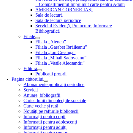
– Compartimentul Împrumut carte pentru Adulţi
AMERICAN CORNER IAŞI
Sala de lectură
Sala de lectură periodice
Serviciul Evidenţă, Prelucrare, Informare
Bibliografică
Filiale
Filiala „Ateneu”
Filiala „Garabet Ibrăileanu”
Filiala „Ion Creangă”
Filiala „Mihail Sadoveanu”
Filiala „Vasile Alecsandri”
Editură
Publicații proprii
Pagina cititorului
Abonamente publicaţii periodice
Servicii
Anuare, bibliografii
Cartea lunii din colecțiile speciale
Carte veche și rară
Noutăţi pe rafturile bibliotecii
Informații pentru copii
Informații pentru adolescenți
Informații pentru adulți
Informații pentru seniori