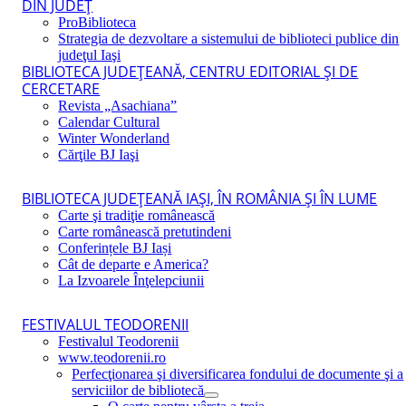
DIN JUDEŢ
ProBiblioteca
Strategia de dezvoltare a sistemului de biblioteci publice din
judeţul Iaşi
BIBLIOTECA JUDEŢEANĂ, CENTRU EDITORIAL ŞI DE
CERCETARE
Revista „Asachiana”
Calendar Cultural
Winter Wonderland
Cărţile BJ Iaşi
BIBLIOTECA JUDEŢEANĂ IAŞI, ÎN ROMÂNIA ŞI ÎN LUME
Carte şi tradiţie românească
Carte românească pretutindeni
Conferințele BJ Iași
Cât de departe e America?
La Izvoarele Înţelepciunii
FESTIVALUL TEODORENII
Festivalul Teodorenii
www.teodorenii.ro
Perfecţionarea şi diversificarea fondului de documente şi a
serviciilor de bibliotecă