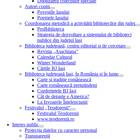
Digitizarea colecţiilor speciale
Autori copiii
Poveştile Iaşului
Poemele Iaşului
Coordonarea metodică a activităţii bibliotecilor din judeţ
ProBiblioteca
Strategia de dezvoltare a sistemului de biblioteci
publice din judeţul Iaşi
Biblioteca judeţeană, centru editorial şi de cercetare
Revista „Asachiana”
Calendar Cultural
Winter Wonderland
Cărţile BJ Iaşi
Biblioteca judeţeană Iaşi, în România şi în lume
Carte şi tradiţie românească
Carte românească pretutindeni
Conferințele BJ Iași
Cât de departe e America?
La Izvoarele Înţelepciunii
Festivalul „Teodorenii“
Festivalul Teodorenii
www.teodorenii.ro
Interes public
Protecția datelor cu caracter personal
Transparență