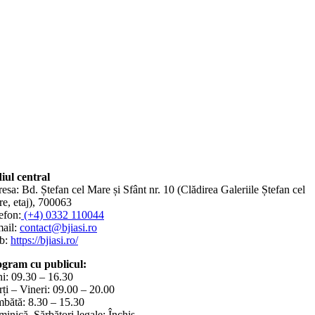
iul central
esa: Bd. Ștefan cel Mare și Sfânt nr. 10 (Clădirea Galeriile Ștefan cel
e, etaj), 700063
efon:
(+4) 0332 110044
ail:
contact@bjiasi.ro
b:
https://bjiasi.ro/
gram cu publicul:
i: 09.30 – 16.30
ți – Vineri: 09.00 – 20.00
bătă: 8.30 – 15.30
inică, Sărbători legale: Închis