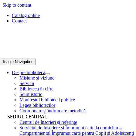
Skip to content
Catalog online
Contact
Toggle Navigation
Despre bibliotecă
Misiune şi viziune
Servicii
Biblioteca în cifre
Scurt istoric
Manifestul bibliotecii publice
Legea bibliotecilor
Coordonare și îndrumare metodică
SEDIUL CENTRAL
Centrul de înscrieri și referințe
Serviciul de Inscriere şi Împrumut carte la domiciliu –
Compartimentul Împrumut carte pentru Copii şi Adolescenţi