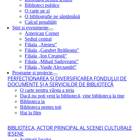
Biblioteci publice
O carte pe zi
O bibliografie pe săptămână
Calcul penalități
Ştiri şi evenimente
American Corner
Sediul central
Filiala „Ateneu”
Filiala „Garabet Ibrăileanu”
Filiala „Ion Creangă”
Filiala „Mihail Sadoveanu”
Filiala „Vasile Alecsandri”
Programe şi proiecte
PERFECŢIONAREA ŞI DIVERSIFICAREA FONDULUI DE
DOCUMENTE ŞI A SERVICIILOR DE BIBLIOTECĂ
O carte pentru vârsta a treia
Dacă nu poţi veni la bibliotecă, vine biblioteca la tine
Biblioteca ta
Biblioteca pentru toţi
Hai la film
BIBLIOTECA, ACTOR PRINCIPAL AL SCENEI CULTURALE
IEŞENE
Scriitorii Iaşului