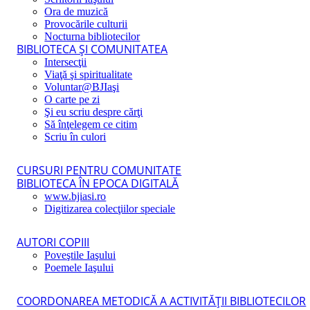
Ora de muzică
Provocările culturii
Nocturna bibliotecilor
BIBLIOTECA ŞI COMUNITATEA
Intersecţii
Viaţă şi spiritualitate
Voluntar@BJIaşi
O carte pe zi
Şi eu scriu despre cărţi
Să înţelegem ce citim
Scriu în culori
CURSURI PENTRU COMUNITATE
BIBLIOTECA ÎN EPOCA DIGITALĂ
www.bjiasi.ro
Digitizarea colecţiilor speciale
AUTORI COPIII
Poveştile Iaşului
Poemele Iaşului
COORDONAREA METODICĂ A ACTIVITĂŢII BIBLIOTECILOR