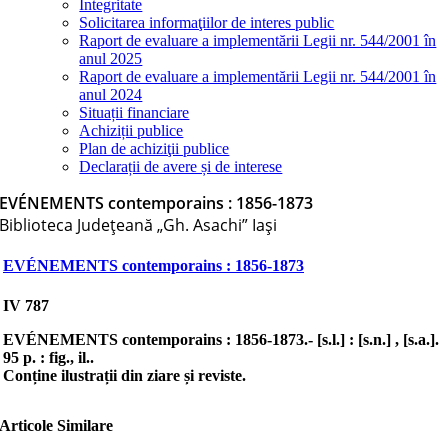
Integritate
Solicitarea informaţiilor de interes public
Raport de evaluare a implementării Legii nr. 544/2001 în
anul 2025
Raport de evaluare a implementării Legii nr. 544/2001 în
anul 2024
Situații financiare
Achiziții publice
Plan de achiziţii publice
Declarații de avere și de interese
EVÉNEMENTS contemporains : 1856-1873
Biblioteca Judeţeană „Gh. Asachi” Iaşi
EVÉNEMENTS contemporains : 1856-1873
IV 787
EVÉNEMENTS contemporains
: 1856-1873.- [s.l.] : [s.n.] , [s.a.].
95 p. : fig., il..
Conține ilustrații din ziare și reviste.
Articole Similare