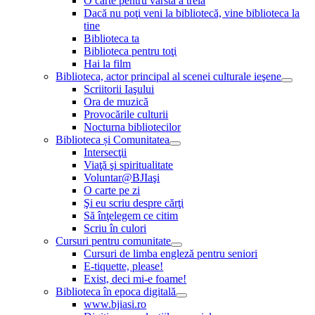
O carte pentru vârsta a treia
Dacă nu poţi veni la bibliotecă, vine biblioteca la
tine
Biblioteca ta
Biblioteca pentru toţi
Hai la film
Biblioteca, actor principal al scenei culturale ieşene
Scriitorii Iaşului
Ora de muzică
Provocările culturii
Nocturna bibliotecilor
Biblioteca și Comunitatea
Intersecţii
Viaţă şi spiritualitate
Voluntar@BJIaşi
O carte pe zi
Şi eu scriu despre cărţi
Să înţelegem ce citim
Scriu în culori
Cursuri pentru comunitate
Cursuri de limba engleză pentru seniori
E-tiquette, please!
Exist, deci mi-e foame!
Biblioteca în epoca digitală
www.bjiasi.ro