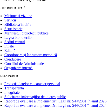
SPRE BIBLIOTECĂ
Misiune şi viziune
Servicii
Biblioteca în cifre
Scurt istoric
Manifestul bibliotecii publice
Legea bibliotecilor
Sediul central
Filiale
Editură
Coordonare și îndrumare metodică
Conducere
Consiliul de Administrație
Organizare internă
ERES PUBLIC
Protecția datelor cu caracter personal
Transparență
Integritate
Solicitarea informaţiilor de interes public
Raport de evaluare a implementării Legii nr. 544/2001 în anul 2025
Raport de evaluare a implementării Legii nr. 544/2001 în anul 2024