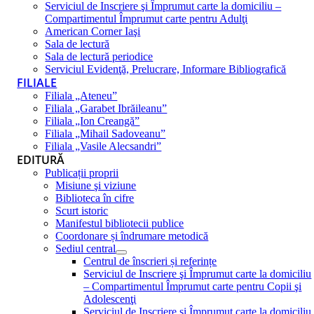
Serviciul de Inscriere şi Împrumut carte la domiciliu –
Compartimentul Împrumut carte pentru Adulţi
American Corner Iaşi
Sala de lectură
Sala de lectură periodice
Serviciul Evidenţă, Prelucrare, Informare Bibliografică
FILIALE
Filiala „Ateneu”
Filiala „Garabet Ibrăileanu”
Filiala „Ion Creangă”
Filiala „Mihail Sadoveanu”
Filiala „Vasile Alecsandri”
EDITURĂ
Publicații proprii
Misiune şi viziune
Biblioteca în cifre
Scurt istoric
Manifestul bibliotecii publice
Coordonare și îndrumare metodică
Sediul central
Centrul de înscrieri și referințe
Serviciul de Inscriere şi Împrumut carte la domiciliu
– Compartimentul Împrumut carte pentru Copii şi
Adolescenţi
Serviciul de Inscriere şi Împrumut carte la domiciliu