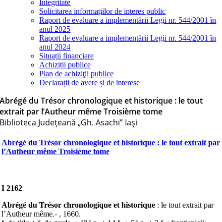
Integritate
Solicitarea informaţiilor de interes public
Raport de evaluare a implementării Legii nr. 544/2001 în
anul 2025
Raport de evaluare a implementării Legii nr. 544/2001 în
anul 2024
Situații financiare
Achiziții publice
Plan de achiziţii publice
Declarații de avere și de interese
Abrégé du Trésor chronologique et historique : le tout
extrait par l’Autheur même Troisième tome
Biblioteca Judeţeană „Gh. Asachi” Iaşi
Abrégé du Trésor chronologique et historique : le tout extrait par
l’Autheur même Troisième tome
I 2162
Abrégé du Trésor chronologique et historique
: le tout extrait par
l’Autheur même.- , 1660.