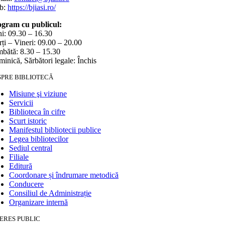
b:
https://bjiasi.ro/
gram cu publicul:
i: 09.30 – 16.30
ți – Vineri: 09.00 – 20.00
bătă: 8.30 – 15.30
inică, Sărbători legale: Închis
SPRE BIBLIOTECĂ
Misiune şi viziune
Servicii
Biblioteca în cifre
Scurt istoric
Manifestul bibliotecii publice
Legea bibliotecilor
Sediul central
Filiale
Editură
Coordonare și îndrumare metodică
Conducere
Consiliul de Administrație
Organizare internă
ERES PUBLIC