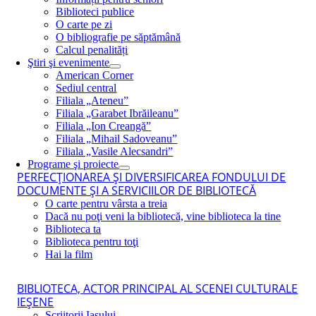
Biblioteci publice
O carte pe zi
O bibliografie pe săptămână
Calcul penalități
Ştiri şi evenimente
American Corner
Sediul central
Filiala „Ateneu”
Filiala „Garabet Ibrăileanu”
Filiala „Ion Creangă”
Filiala „Mihail Sadoveanu”
Filiala „Vasile Alecsandri”
Programe şi proiecte
PERFECŢIONAREA ŞI DIVERSIFICAREA FONDULUI DE
DOCUMENTE ŞI A SERVICIILOR DE BIBLIOTECĂ
O carte pentru vârsta a treia
Dacă nu poţi veni la bibliotecă, vine biblioteca la tine
Biblioteca ta
Biblioteca pentru toţi
Hai la film
BIBLIOTECA, ACTOR PRINCIPAL AL SCENEI CULTURALE
IEŞENE
Scriitorii Iaşului