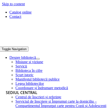
Skip to content
Catalog online
Contact
Toggle Navigation
Despre bibliotecă
Misiune şi viziune
Servicii
Biblioteca în cifre
Scurt istoric
Manifestul bibliotecii publice
Legea bibliotecilor
Coordonare și îndrumare metodică
SEDIUL CENTRAL
Centrul de înscrieri și referințe
Serviciul de Inscriere şi Împrumut carte la domiciliu –
Compartimentul Împrumut carte pentru Copii şi Adolescenţi