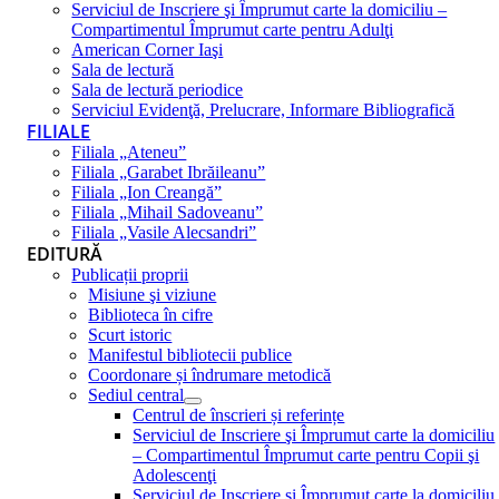
Serviciul de Inscriere şi Împrumut carte la domiciliu –
Compartimentul Împrumut carte pentru Adulţi
American Corner Iaşi
Sala de lectură
Sala de lectură periodice
Serviciul Evidenţă, Prelucrare, Informare Bibliografică
FILIALE
Filiala „Ateneu”
Filiala „Garabet Ibrăileanu”
Filiala „Ion Creangă”
Filiala „Mihail Sadoveanu”
Filiala „Vasile Alecsandri”
EDITURĂ
Publicații proprii
Misiune şi viziune
Biblioteca în cifre
Scurt istoric
Manifestul bibliotecii publice
Coordonare și îndrumare metodică
Sediul central
Centrul de înscrieri și referințe
Serviciul de Inscriere şi Împrumut carte la domiciliu
– Compartimentul Împrumut carte pentru Copii şi
Adolescenţi
Serviciul de Inscriere şi Împrumut carte la domiciliu