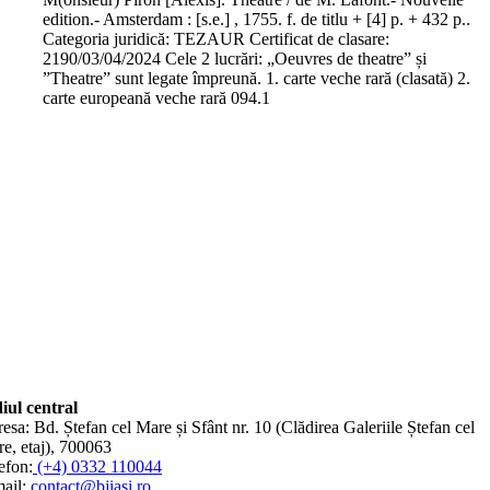
edition.- Amsterdam : [s.e.] , 1755. f. de titlu + [4] p. + 432 p..
Categoria juridică: TEZAUR Certificat de clasare:
2190/03/04/2024 Cele 2 lucrări: „Oeuvres de theatre” și
”Theatre” sunt legate împreună. 1. carte veche rară (clasată) 2.
carte europeană veche rară 094.1
iul central
esa: Bd. Ștefan cel Mare și Sfânt nr. 10 (Clădirea Galeriile Ștefan cel
e, etaj), 700063
efon:
(+4) 0332 110044
ail:
contact@bjiasi.ro