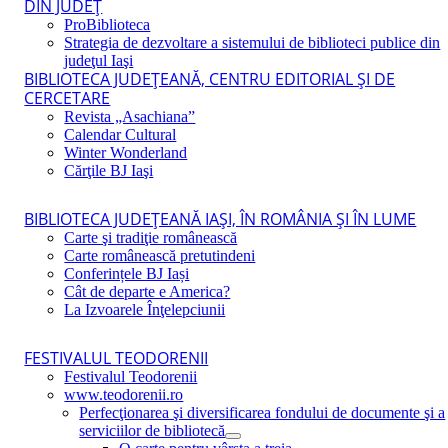
DIN JUDEŢ
ProBiblioteca
Strategia de dezvoltare a sistemului de biblioteci publice din
judeţul Iaşi
BIBLIOTECA JUDEŢEANĂ, CENTRU EDITORIAL ŞI DE
CERCETARE
Revista „Asachiana”
Calendar Cultural
Winter Wonderland
Cărţile BJ Iaşi
BIBLIOTECA JUDEŢEANĂ IAŞI, ÎN ROMÂNIA ŞI ÎN LUME
Carte şi tradiţie românească
Carte românească pretutindeni
Conferințele BJ Iași
Cât de departe e America?
La Izvoarele Înţelepciunii
FESTIVALUL TEODORENII
Festivalul Teodorenii
www.teodorenii.ro
Perfecţionarea şi diversificarea fondului de documente şi a
serviciilor de bibliotecă