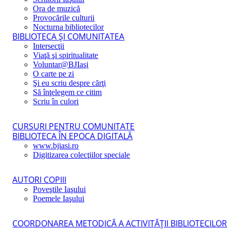
Ora de muzică
Provocările culturii
Nocturna bibliotecilor
BIBLIOTECA ŞI COMUNITATEA
Intersecţii
Viaţă şi spiritualitate
Voluntar@BJIaşi
O carte pe zi
Şi eu scriu despre cărţi
Să înţelegem ce citim
Scriu în culori
CURSURI PENTRU COMUNITATE
BIBLIOTECA ÎN EPOCA DIGITALĂ
www.bjiasi.ro
Digitizarea colecţiilor speciale
AUTORI COPIII
Poveştile Iaşului
Poemele Iaşului
COORDONAREA METODICĂ A ACTIVITĂŢII BIBLIOTECILOR