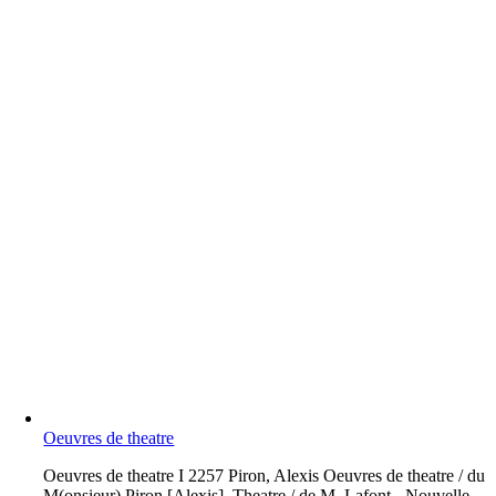
Oeuvres de theatre
O
euvres de theatre I 2257 Piron, Alexis Oeuvres de theatre / du
M(onsieur) Piron [Alexis]. Theatre / de M. Lafont.- Nouvelle