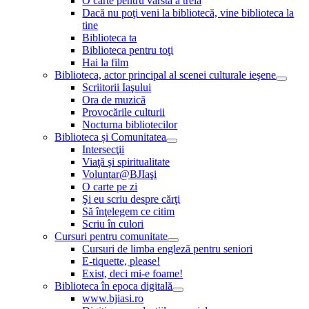
O carte pentru vârsta a treia
Dacă nu poţi veni la bibliotecă, vine biblioteca la
tine
Biblioteca ta
Biblioteca pentru toţi
Hai la film
Biblioteca, actor principal al scenei culturale ieşene
Scriitorii Iaşului
Ora de muzică
Provocările culturii
Nocturna bibliotecilor
Biblioteca și Comunitatea
Intersecţii
Viaţă şi spiritualitate
Voluntar@BJIaşi
O carte pe zi
Şi eu scriu despre cărţi
Să înţelegem ce citim
Scriu în culori
Cursuri pentru comunitate
Cursuri de limba engleză pentru seniori
E-tiquette, please!
Exist, deci mi-e foame!
Biblioteca în epoca digitală
www.bjiasi.ro