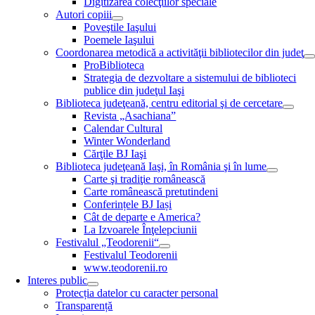
Digitizarea colecţiilor speciale
Autori copiii
Poveştile Iaşului
Poemele Iaşului
Coordonarea metodică a activităţii bibliotecilor din judeţ
ProBiblioteca
Strategia de dezvoltare a sistemului de biblioteci
publice din judeţul Iaşi
Biblioteca judeţeană, centru editorial şi de cercetare
Revista „Asachiana”
Calendar Cultural
Winter Wonderland
Cărţile BJ Iaşi
Biblioteca judeţeană Iaşi, în România şi în lume
Carte şi tradiţie românească
Carte românească pretutindeni
Conferințele BJ Iași
Cât de departe e America?
La Izvoarele Înţelepciunii
Festivalul „Teodorenii“
Festivalul Teodorenii
www.teodorenii.ro
Interes public
Protecția datelor cu caracter personal
Transparență