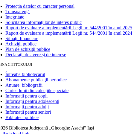
Protecția datelor cu caracter personal
Transparență
Integritate
Solicitarea informaţiilor de interes public
Raport de evaluare a implementării Legii nr. 544/2001 în anul 2025
Raport de evaluare a implementării Legii nr. 544/2001 în anul 2024
Situații financiare
Achiziții publice
Plan de achiziţii publice
Declarații de avere și de interese
INA CITITORULUI
Întreabă bibliotecarul
Abonamente publicaţii periodice
Anuare, bibliografii
Cartea lunii din colecțiile speciale
Informații pentru copii
Informații pentru adolescenți
Informații pentru adulți
Informații pentru seniori
Biblioteci publice
026 Biblioteca Judeţeană „Gheorghe Asachi” Iaşi
Page load link