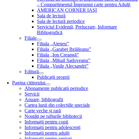
– Compartimentul Împrumut carte pentru Adulţi
AMERICAN CORNER IAŞI
Sala de lectură
Sala de lectură periodice
Serviciul Evidenţă, Prelucrare, Informare
Bibliografică
Filiale
Filiala „Ateneu”
Filiala „Garabet Ibrăileanu”
Filiala „Ion Creangă”
Filiala „Mihail Sadoveanu”
Filiala „Vasile Alecsandri”
Editură
Publicații proprii
Pagina cititorului
Abonamente publicaţii periodice
Servicii
Anuare, bibliografii
Cartea lunii din colecțiile speciale
Carte veche și rară
Noutăţi pe rafturile bibliotecii
Informații pentru copii
Informații pentru adolescenți
Informații pentru adulți
Informații pentru seniori