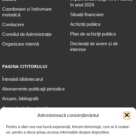
în anul 2024
Coordonare și îndrumare
Situații financiare
metodică
Achiziții publice
Conducere
Plan de achiziţii publice
Consiliul de Administrație
Declarații de avere și de
Organizare internă
interese
PAGINA CITITORULUI
Întreabă bibliotecarul
Abonamente publicaţii periodice
Anuare, bibliografii
Cartea lunii din colecțiile
speciale
Administrează consimțământul
Informații pentru copii
Pentru a oferi cea mai bună experiență, folosim tehnologii, cum ar fi cookie-
uri, pentru a stoca și/sau accesa informațiile despre dispozitive.
Informații pentru adolescenți