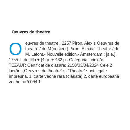
Oeuvres de theatre
O
euvres de theatre I 2257 Piron, Alexis Oeuvres de
theatre / du M(onsieur) Piron [Alexis]. Theatre / de
M. Lafont.- Nouvelle edition.- Amsterdam : [s.e.] ,
1755. f. de titlu + [4] p. + 432 p.. Categoria juridică:
TEZAUR Certificat de clasare: 2190/03/04/2024 Cele 2
lucrări: „Oeuvres de theatre” și ”Theatre” sunt legate
împreună. 1. carte veche rară (clasată) 2. carte europeană
veche rară 094.1