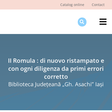
Skip
Catalog online
Contact
to
content
Tog
Nav
Des
Pagi
Şti
II Romula : di nuovo ristampato e
con ogni diligenza da primi errori
Pro
corretto
Int
Biblioteca Judeţeană „Gh. Asachi” Iaşi