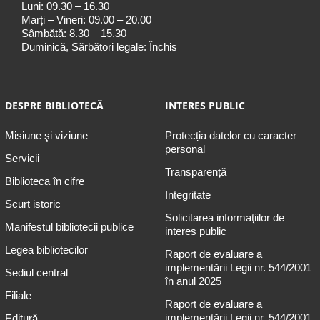
Luni: 09.30 – 16.30
Marți – Vineri: 09.00 – 20.00
Sâmbătă: 8.30 – 15.30
Duminică, Sărbători legale: Închis
DESPRE BIBLIOTECĂ
INTERES PUBLIC
Misiune şi viziune
Protecția datelor cu caracter
personal
Servicii
Transparență
Biblioteca în cifre
Integritate
Scurt istoric
Solicitarea informaţiilor de
Manifestul bibliotecii publice
interes public
Legea bibliotecilor
Raport de evaluare a
implementării Legii nr. 544/2001
Sediul central
în anul 2025
Filiale
Raport de evaluare a
implementării Legii nr. 544/2001
Editură