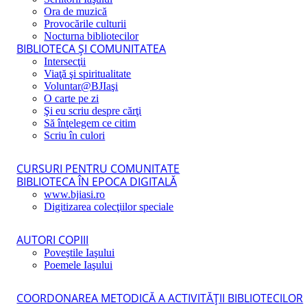
Ora de muzică
Provocările culturii
Nocturna bibliotecilor
BIBLIOTECA ŞI COMUNITATEA
Intersecţii
Viaţă şi spiritualitate
Voluntar@BJIaşi
O carte pe zi
Şi eu scriu despre cărţi
Să înţelegem ce citim
Scriu în culori
CURSURI PENTRU COMUNITATE
BIBLIOTECA ÎN EPOCA DIGITALĂ
www.bjiasi.ro
Digitizarea colecţiilor speciale
AUTORI COPIII
Poveştile Iaşului
Poemele Iaşului
COORDONAREA METODICĂ A ACTIVITĂŢII BIBLIOTECILOR