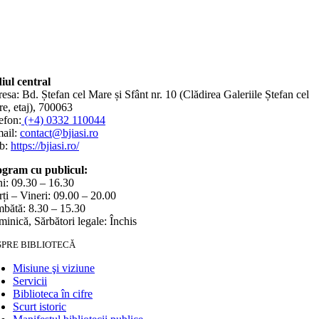
iul central
esa: Bd. Ștefan cel Mare și Sfânt nr. 10 (Clădirea Galeriile Ștefan cel
e, etaj), 700063
efon:
(+4) 0332 110044
ail:
contact@bjiasi.ro
b:
https://bjiasi.ro/
gram cu publicul:
i: 09.30 – 16.30
ți – Vineri: 09.00 – 20.00
bătă: 8.30 – 15.30
inică, Sărbători legale: Închis
SPRE BIBLIOTECĂ
Misiune şi viziune
Servicii
Biblioteca în cifre
Scurt istoric