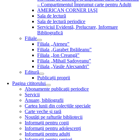
– Compartimentul Împrumut carte pentru Adulţi
AMERICAN CORNER IAŞI
Sala de lectură
Sala de lectură periodice
Serviciul Evidenţă, Prelucrare, Informare
Bibliografică
Filiale
Filiala „Ateneu”
Filiala „Garabet Ibrăileanu”
Filiala „Ion Creangă”
Filiala „Mihail Sadoveanu”
Filiala „Vasile Alecsandri”
Editură
Publicații proprii
Pagina cititorului
Abonamente publicaţii periodice
Servicii
Anuare, bibliografii
Cartea lunii din colecțiile speciale
Carte veche și rară
Noutăţi pe rafturile bibliotecii
Informații pentru copii
Informații pentru adolescenți
Informații pentru adulți
Informații pentru seniori