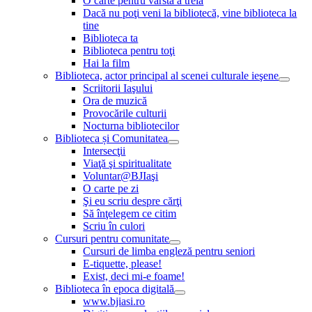
O carte pentru vârsta a treia
Dacă nu poţi veni la bibliotecă, vine biblioteca la
tine
Biblioteca ta
Biblioteca pentru toţi
Hai la film
Biblioteca, actor principal al scenei culturale ieşene
Scriitorii Iaşului
Ora de muzică
Provocările culturii
Nocturna bibliotecilor
Biblioteca și Comunitatea
Intersecţii
Viaţă şi spiritualitate
Voluntar@BJIaşi
O carte pe zi
Şi eu scriu despre cărţi
Să înţelegem ce citim
Scriu în culori
Cursuri pentru comunitate
Cursuri de limba engleză pentru seniori
E-tiquette, please!
Exist, deci mi-e foame!
Biblioteca în epoca digitală
www.bjiasi.ro