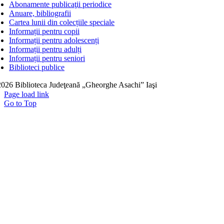
Abonamente publicaţii periodice
Anuare, bibliografii
Cartea lunii din colecțiile speciale
Informații pentru copii
Informații pentru adolescenți
Informații pentru adulți
Informații pentru seniori
Biblioteci publice
026 Biblioteca Judeţeană „Gheorghe Asachi” Iaşi
Page load link
Go to Top