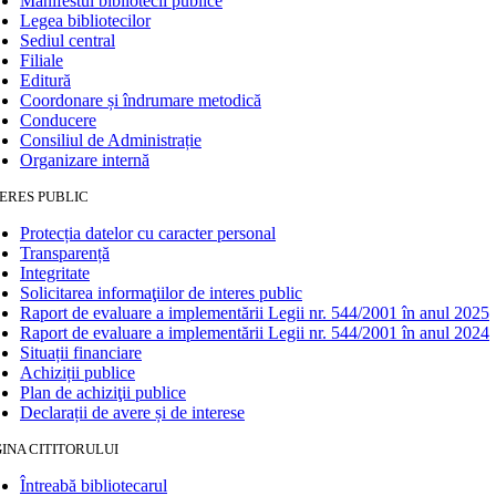
Manifestul bibliotecii publice
Legea bibliotecilor
Sediul central
Filiale
Editură
Coordonare și îndrumare metodică
Conducere
Consiliul de Administrație
Organizare internă
ERES PUBLIC
Protecția datelor cu caracter personal
Transparență
Integritate
Solicitarea informaţiilor de interes public
Raport de evaluare a implementării Legii nr. 544/2001 în anul 2025
Raport de evaluare a implementării Legii nr. 544/2001 în anul 2024
Situații financiare
Achiziții publice
Plan de achiziţii publice
Declarații de avere și de interese
INA CITITORULUI
Întreabă bibliotecarul