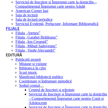
Serviciul de Inscriere şi Împrumut carte la domiciliu –
Compartimentul Împrumut carte pentru Adulţi
American Corner Iaşi
Sala de lectură
Sala de lectură periodice
Serviciul Evidenţă, Prelucrare, Informare Bibliografică
FILIALE
Filiala „Ateneu”
Filiala „Garabet Ibrăileanu”
Filiala „Ion Creangă”
Filiala „Mihail Sadoveanu”
Filiala „Vasile Alecsandri”
EDITURĂ
Publicații proprii
Misiune şi viziune
Biblioteca în cifre
Scurt istoric
Manifestul bibliotecii publice
Coordonare și îndrumare metodică
Sediul central
Centrul de înscrieri și referințe
Serviciul de Inscriere şi Împrumut carte la domiciliu
– Compartimentul Împrumut carte pentru Copii şi
Adolescenţi
Serviciul de Inscriere şi Împrumut carte la domiciliu