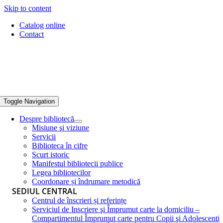
Skip to content
Catalog online
Contact
Toggle Navigation
Despre bibliotecă
Misiune şi viziune
Servicii
Biblioteca în cifre
Scurt istoric
Manifestul bibliotecii publice
Legea bibliotecilor
Coordonare și îndrumare metodică
SEDIUL CENTRAL
Centrul de înscrieri și referințe
Serviciul de Inscriere şi Împrumut carte la domiciliu –
Compartimentul Împrumut carte pentru Copii şi Adolescenţi