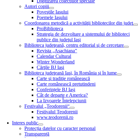
Digitizarea colecţiilor speciale
Autori copiii
Poveştile Iaşului
Poemele Iaşului
Coordonarea metodică a activităţii bibliotecilor din judeţ
ProBiblioteca
Strategia de dezvoltare a sistemului de biblioteci
publice din judeţul Iaşi
Biblioteca judeţeană, centru editorial şi de cercetare
Revista „Asachiana”
Calendar Cultural
Winter Wonderland
Cărţile BJ Iaşi
Biblioteca judeţeană Iaşi, în România şi în lume
Carte şi tradiţie românească
Carte românească pretutindeni
Conferințele BJ Iași
Cât de departe e America?
La Izvoarele Înţelepciunii
Festivalul „Teodorenii“
Festivalul Teodorenii
www.teodorenii.ro
Interes public
Protecția datelor cu caracter personal
Transparență