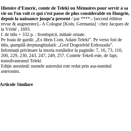
Histoire d’Emeric, comte de Teleki ou Mémoires pour servir à sa
vie ou l’on voit ce qui s’est passe de plus considerable en Hongrie,
depuis la naissance jusqu’a present
/ par ****.- [second édition
revue & augmentee].- A Cologne [Koln, Germania] : chez Jacques de
la Vérité , 1693.
f. de titlu + 332 p. : frontispicii, initiale ornate.
Pe foaia de gardă: „Ex libris Com. Adam Teleki”. Pe verso foii de
titlu, ştampilă dreptunghiulară: „Grof Dogenfeld Erdoszada”.
Informații privitoare la istoria românilor la paginile: 7, 16, 73, 110,
200, 229, 230, 243, 247, 249, 257. Contele Tekeli este, de fapt,
transilvaneanul Teleki
Ediție anonimă: numele autorului este redat prin asa-numitul
asteronim.
Articole Similare