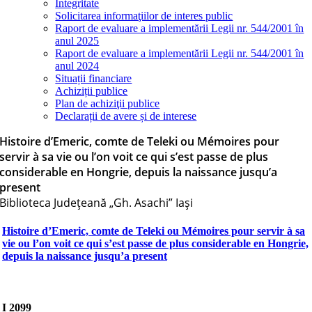
Integritate
Solicitarea informaţiilor de interes public
Raport de evaluare a implementării Legii nr. 544/2001 în
anul 2025
Raport de evaluare a implementării Legii nr. 544/2001 în
anul 2024
Situații financiare
Achiziții publice
Plan de achiziţii publice
Declarații de avere și de interese
Histoire d’Emeric, comte de Teleki ou Mémoires pour
servir à sa vie ou l’on voit ce qui s’est passe de plus
considerable en Hongrie, depuis la naissance jusqu’a
present
Biblioteca Judeţeană „Gh. Asachi” Iaşi
Histoire d’Emeric, comte de Teleki ou Mémoires pour servir à sa
vie ou l’on voit ce qui s’est passe de plus considerable en Hongrie,
depuis la naissance jusqu’a present
I 2099