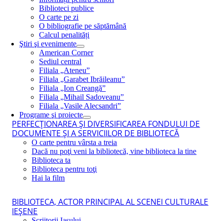
Biblioteci publice
O carte pe zi
O bibliografie pe săptămână
Calcul penalități
Ştiri şi evenimente
American Corner
Sediul central
Filiala „Ateneu”
Filiala „Garabet Ibrăileanu”
Filiala „Ion Creangă”
Filiala „Mihail Sadoveanu”
Filiala „Vasile Alecsandri”
Programe şi proiecte
PERFECŢIONAREA ŞI DIVERSIFICAREA FONDULUI DE
DOCUMENTE ŞI A SERVICIILOR DE BIBLIOTECĂ
O carte pentru vârsta a treia
Dacă nu poţi veni la bibliotecă, vine biblioteca la tine
Biblioteca ta
Biblioteca pentru toţi
Hai la film
BIBLIOTECA, ACTOR PRINCIPAL AL SCENEI CULTURALE
IEŞENE
Scriitorii Iaşului