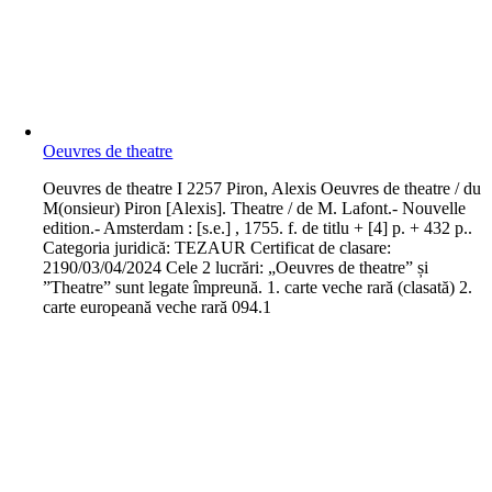
Oeuvres de theatre
O
euvres de theatre I 2257 Piron, Alexis Oeuvres de theatre / du
M(onsieur) Piron [Alexis]. Theatre / de M. Lafont.- Nouvelle
edition.- Amsterdam : [s.e.] , 1755. f. de titlu + [4] p. + 432 p..
Categoria juridică: TEZAUR Certificat de clasare:
2190/03/04/2024 Cele 2 lucrări: „Oeuvres de theatre” și
”Theatre” sunt legate împreună. 1. carte veche rară (clasată) 2.
carte europeană veche rară 094.1