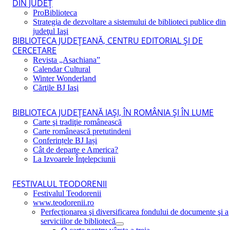
DIN JUDEŢ
ProBiblioteca
Strategia de dezvoltare a sistemului de biblioteci publice din
judeţul Iaşi
BIBLIOTECA JUDEŢEANĂ, CENTRU EDITORIAL ŞI DE
CERCETARE
Revista „Asachiana”
Calendar Cultural
Winter Wonderland
Cărţile BJ Iaşi
BIBLIOTECA JUDEŢEANĂ IAŞI, ÎN ROMÂNIA ŞI ÎN LUME
Carte şi tradiţie românească
Carte românească pretutindeni
Conferințele BJ Iași
Cât de departe e America?
La Izvoarele Înţelepciunii
FESTIVALUL TEODORENII
Festivalul Teodorenii
www.teodorenii.ro
Perfecţionarea şi diversificarea fondului de documente şi a
serviciilor de bibliotecă