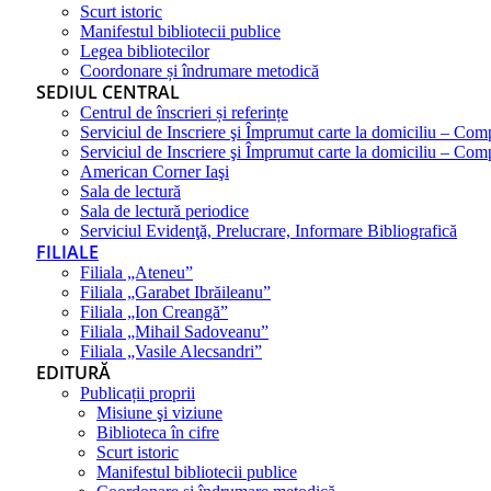
Scurt istoric
Manifestul bibliotecii publice
Legea bibliotecilor
Coordonare și îndrumare metodică
SEDIUL CENTRAL
Centrul de înscrieri și referințe
Serviciul de Inscriere şi Împrumut carte la domiciliu – Com
Serviciul de Inscriere şi Împrumut carte la domiciliu – Co
American Corner Iaşi
Sala de lectură
Sala de lectură periodice
Serviciul Evidenţă, Prelucrare, Informare Bibliografică
FILIALE
Filiala „Ateneu”
Filiala „Garabet Ibrăileanu”
Filiala „Ion Creangă”
Filiala „Mihail Sadoveanu”
Filiala „Vasile Alecsandri”
EDITURĂ
Publicații proprii
Misiune şi viziune
Biblioteca în cifre
Scurt istoric
Manifestul bibliotecii publice