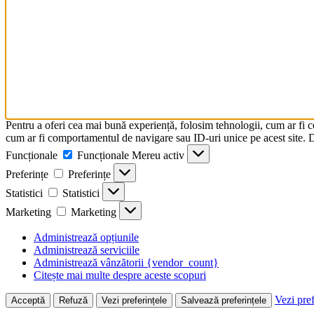
Pentru a oferi cea mai bună experiență, folosim tehnologii, cum ar fi 
cum ar fi comportamentul de navigare sau ID-uri unice pe acest site. Da
Funcționale
Funcționale
Mereu activ
Preferințe
Preferințe
Statistici
Statistici
Marketing
Marketing
Administrează opțiunile
Administrează serviciile
Administrează vânzătorii {vendor_count}
Citește mai multe despre aceste scopuri
Vezi pref
Acceptă
Refuză
Vezi preferințele
Salvează preferințele