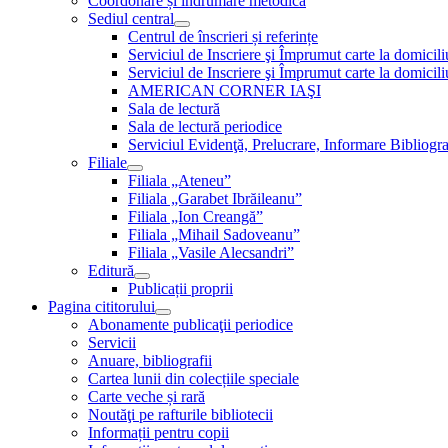
Coordonare și îndrumare metodică
Sediul central
Centrul de înscrieri și referințe
Serviciul de Inscriere şi Împrumut carte la domici
Serviciul de Inscriere şi Împrumut carte la domici
AMERICAN CORNER IAŞI
Sala de lectură
Sala de lectură periodice
Serviciul Evidenţă, Prelucrare, Informare Bibliogra
Filiale
Filiala „Ateneu”
Filiala „Garabet Ibrăileanu”
Filiala „Ion Creangă”
Filiala „Mihail Sadoveanu”
Filiala „Vasile Alecsandri”
Editură
Publicații proprii
Pagina cititorului
Abonamente publicaţii periodice
Servicii
Anuare, bibliografii
Cartea lunii din colecțiile speciale
Carte veche și rară
Noutăţi pe rafturile bibliotecii
Informații pentru copii