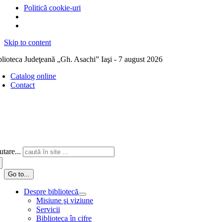
Politică cookie-uri
Skip to content
blioteca Judeţeană „Gh. Asachi” Iaşi - 7 august 2026
Catalog online
Contact
tare...
Go to...
Despre bibliotecă
Misiune şi viziune
Servicii
Biblioteca în cifre