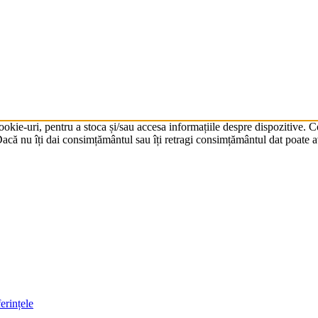
cookie-uri, pentru a stoca și/sau accesa informațiile despre dispozitive.
că nu îți dai consimțământul sau îți retragi consimțământul dat poate av
erințele