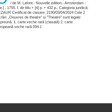
/ de M. Lafont.- Nouvelle edition.- Amsterdam :
.e.] , 1755. f. de titlu + [4] p. + 432 p.. Categoria juridică:
ZAUR Certificat de clasare: 2190/03/04/2024 Cele 2
crări: „Oeuvres de theatre” și ”Theatre” sunt legate
preună. 1. carte veche rară (clasată) 2. carte
ropeană veche rară 094.1