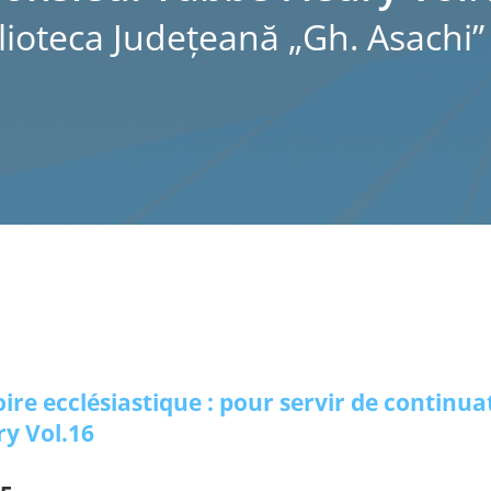
lioteca Judeţeană „Gh. Asachi” 
oire ecclésiastique : pour servir de continua
ry Vol.16