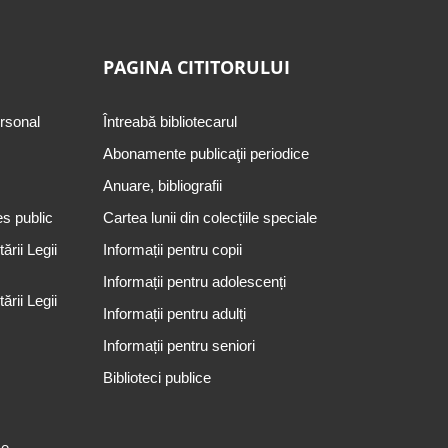
PAGINA CITITORULUI
ersonal
Întreabă bibliotecarul
Abonamente publicaţii periodice
Anuare, bibliografii
es public
Cartea lunii din colecțiile speciale
rii Legii
Informații pentru copii
Informații pentru adolescenți
rii Legii
Informații pentru adulți
Informații pentru seniori
Biblioteci publice
se