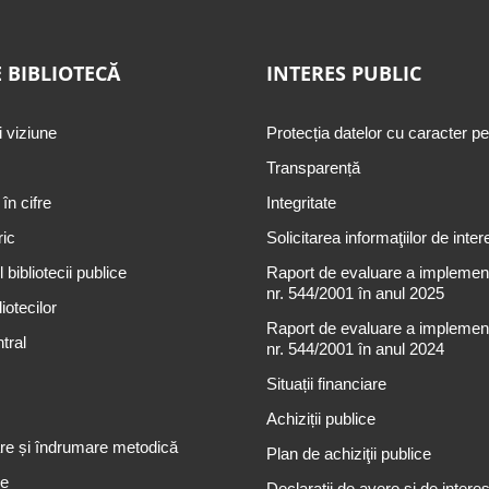
 BIBLIOTECĂ
INTERES PUBLIC
i viziune
Protecția datelor cu caracter p
Transparență
 în cifre
Integritate
ric
Solicitarea informaţiilor de inter
 bibliotecii publice
Raport de evaluare a implementă
nr. 544/2001 în anul 2025
iotecilor
Raport de evaluare a implementă
tral
nr. 544/2001 în anul 2024
Situații financiare
Achiziții publice
re și îndrumare metodică
Plan de achiziţii publice
re
Declarații de avere și de intere