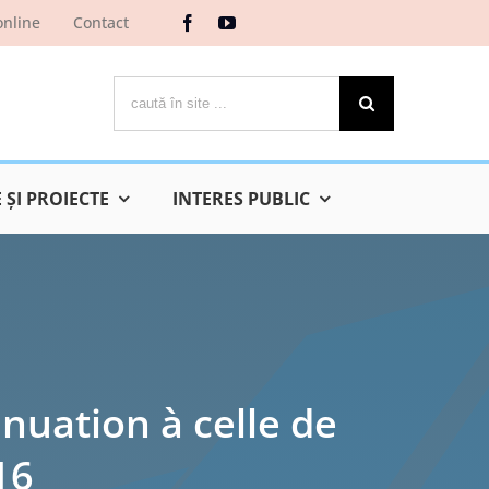
online
Contact
Cautare...
ŞI PROIECTE
INTERES PUBLIC
inuation à celle de
16