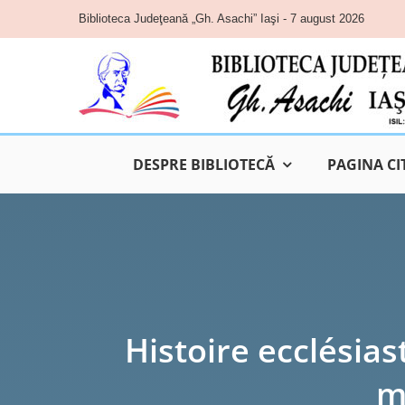
Skip
Biblioteca Judeţeană „Gh. Asachi” Iaşi - 7 august 2026
to
content
DESPRE BIBLIOTECĂ
PAGINA CI
Histoire ecclésias
m