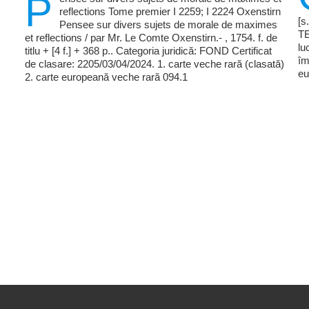
P
reflections Tome premier I 2259; I 2224 Oxenstirn
[s
Pensee sur divers sujets de morale de maximes
TE
et reflections / par Mr. Le Comte Oxenstirn.- , 1754. f. de
lu
titlu + [4 f.] + 368 p.. Categoria juridică: FOND Certificat
îm
de clasare: 2205/03/04/2024. 1. carte veche rară (clasată)
eu
2. carte europeană veche rară 094.1