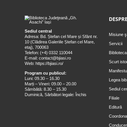
DESPRE
Sediul central
Misiune ş
Adresa: Bd. Ștefan cel Mare și Sfânt nr.
10 (Clădirea Galeriile Ștefan cel Mare,
Servicii
etaj), 700063
Telefon:
(+4) 0332 110044
Biblioteca
E-mail:
contact@bjiasi.ro
Scurt isto
Web:
https://bjiasi.ro/
Manifestul
Program cu publicul:
Luni: 09.30 – 16.30
Legea bibl
Marți – Vineri: 09.00 – 20.00
Sediul cen
Sâmbătă: 8.30 – 15.30
Duminică, Sărbători legale: Închis
Filiale
Editură
Coordona
Conduce