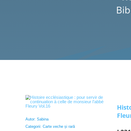
Bib
Hist
Fleu
Autor:
Sabina
Categorii:
Carte veche și rară