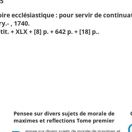
15
oire ecclésiastique
: pour servir de continua
y.- , 1740.
 tit. + XLX + [8] p. + 642 p. + [18] p..
Pensee sur divers sujets de morale de
maximes et reflections Tome premier
ensee sur divers sujets de morale de maximes et