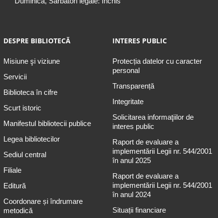
Duminică, Sărbători legale: Închis
DESPRE BIBLIOTECĂ
INTERES PUBLIC
Misiune şi viziune
Protecția datelor cu caracter
personal
Servicii
Transparență
Biblioteca în cifre
Integritate
Scurt istoric
Solicitarea informaţiilor de
Manifestul bibliotecii publice
interes public
Legea bibliotecilor
Raport de evaluare a
implementării Legii nr. 544/2001
Sediul central
în anul 2025
Filiale
Raport de evaluare a
implementării Legii nr. 544/2001
Editură
în anul 2024
Coordonare și îndrumare
Situații financiare
metodică