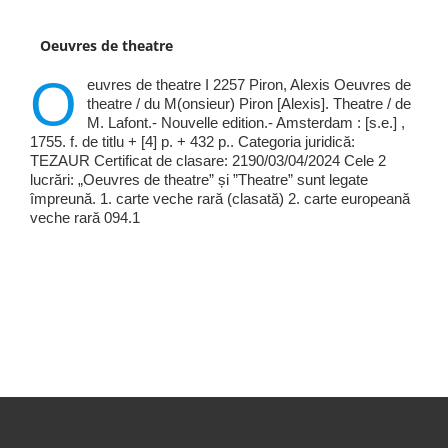
Oeuvres de theatre
O
euvres de theatre I 2257 Piron, Alexis Oeuvres de
theatre / du M(onsieur) Piron [Alexis]. Theatre / de
M. Lafont.- Nouvelle edition.- Amsterdam : [s.e.] ,
1755. f. de titlu + [4] p. + 432 p.. Categoria juridică:
TEZAUR Certificat de clasare: 2190/03/04/2024 Cele 2
lucrări: „Oeuvres de theatre” și ”Theatre” sunt legate
împreună. 1. carte veche rară (clasată) 2. carte europeană
veche rară 094.1