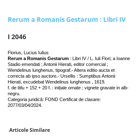
Rerum a Romanis Gestarum : Libri IV
I 2046
Florius, Lucius Iulius
Rerum a Romanis Gestarum
: Libri IV / L. Iuli Flori; a Ioanne
Stadio emendati ; Antonii Hierati, editor comercial ;
Wendelinus lunghenus, tipograf.- Altera editio aucta et
correcta ab ipso auctore.- Ursellis : Sumptibus Antonii
Hierati, excudebat Wendelinus lunghenus , 1619.
f. de titlu + 152 + 20 f. : inițiale ornate ; vignete gravate in alb-
negru.
Categoria juridică: FOND Certificat de clasare:
2077/03/04/2024.
Articole Similare