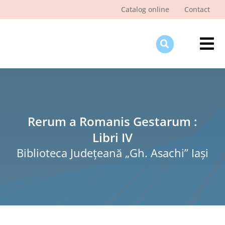
Skip
Catalog online
Contact
to
content
Tog
Nav
Des
Pagi
Şti
Rerum a Romanis Gestarum :
Libri IV
Pro
Biblioteca Judeţeană „Gh. Asachi” Iaşi
Int