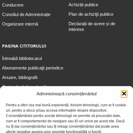
Achiziții publice
Conducere
Plan de achiziţii publice
Consiliul de Administrație
Declarații de avere și de
Organizare internă
interese
PAGINA CITITORULUI
Întreabă bibliotecarul
Abonamente publicaţii periodice
Anuare, bibliografii
Cartea lunii din colecțiile
speciale
Administrează consimțământul
Informații pentru copii
Pentru a oferi cea mai bună experiență, folosim tehnologii, cum ar fi cookie-
uri, pentru a stoca și/sau accesa informațiile despre dispozitive.
Informații pentru adolescenți
Consimțământul pentru aceste tehnologii ne permite să procesăm date,
Informații pentru adulți
cum ar fi comportamentul de navigare sau ID-uri unice pe acest site. Dacă
nu îți dai consimțământul sau îți retragi consimțământul dat poate avea
Informații pentru seniori
afecte negative asupra unor anumite funcționalități și funcții.