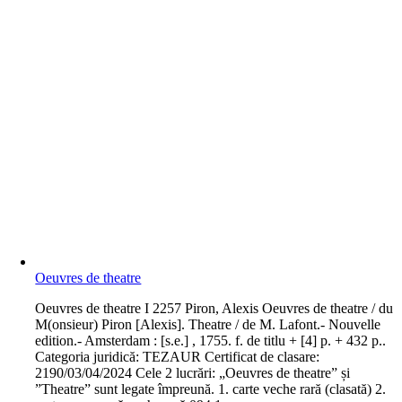
Oeuvres de theatre
O
euvres de theatre I 2257 Piron, Alexis Oeuvres de theatre / du
M(onsieur) Piron [Alexis]. Theatre / de M. Lafont.- Nouvelle
edition.- Amsterdam : [s.e.] , 1755. f. de titlu + [4] p. + 432 p..
Categoria juridică: TEZAUR Certificat de clasare:
2190/03/04/2024 Cele 2 lucrări: „Oeuvres de theatre” și
”Theatre” sunt legate împreună. 1. carte veche rară (clasată) 2.