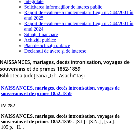
Integritate
Solicitarea informaţiilor de interes public
Raport de evaluare a implementării Legii nr. 544/2001 în
anul 2025
Raport de evaluare a implementării Legii nr. 544/2001 în
anul 2024
Situații financiare
Achiziții publice
Plan de achiziţii publice
Declarații de avere și de interese
NAISSANCES, mariages, decés intronisation, voyages de
souverains et de primes 1852-1859
Biblioteca Judeţeană „Gh. Asachi” Iaşi
NAISSANCES, mariages, decés intronisation, voyages de
souverains et de primes 1852-1859
IV 782
NAISSANCES, mariages, decés intronisation, voyages de
souverains et de primes 1852-1859
.- [S.l.] : [S.N.] , [s.a.].
105 p. : IL..