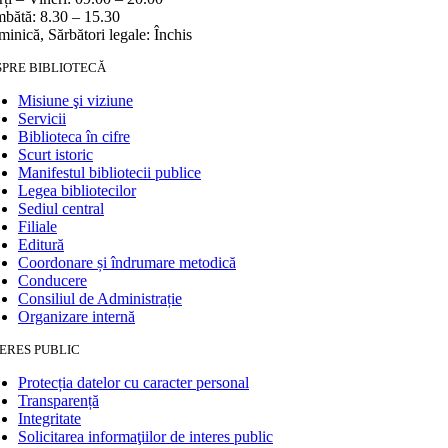
bătă: 8.30 – 15.30
inică, Sărbători legale: Închis
SPRE BIBLIOTECĂ
Misiune şi viziune
Servicii
Biblioteca în cifre
Scurt istoric
Manifestul bibliotecii publice
Legea bibliotecilor
Sediul central
Filiale
Editură
Coordonare și îndrumare metodică
Conducere
Consiliul de Administrație
Organizare internă
ERES PUBLIC
Protecția datelor cu caracter personal
Transparență
Integritate
Solicitarea informaţiilor de interes public