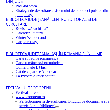
DIN JUDEŢ
ProBiblioteca
Strategia de dezvoltare a sistemului de biblioteci publice din
judeţul Iaşi
BIBLIOTECA JUDEŢEANĂ, CENTRU EDITORIAL ŞI DE
CERCETARE
Revista „Asachiana”
Calendar Cultural
Winter Wonderland
Cărţile BJ Iaşi
BIBLIOTECA JUDEŢEANĂ IAŞI, ÎN ROMÂNIA ŞI ÎN LUME
Carte şi tradiţie românească
Carte românească pretutindeni
Conferințele BJ Iași
Cât de departe e America?
La Izvoarele Înţelepciunii
FESTIVALUL TEODORENII
Festivalul Teodorenii
www.teodorenii.ro
Perfecţionarea şi diversificarea fondului de documente şi a
serviciilor de bibliotecă