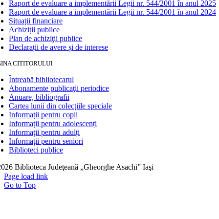
Raport de evaluare a implementării Legii nr. 544/2001 în anul 2025
Raport de evaluare a implementării Legii nr. 544/2001 în anul 2024
Situații financiare
Achiziții publice
Plan de achiziţii publice
Declarații de avere și de interese
INA CITITORULUI
Întreabă bibliotecarul
Abonamente publicaţii periodice
Anuare, bibliografii
Cartea lunii din colecțiile speciale
Informații pentru copii
Informații pentru adolescenți
Informații pentru adulți
Informații pentru seniori
Biblioteci publice
026 Biblioteca Judeţeană „Gheorghe Asachi” Iaşi
Page load link
Go to Top