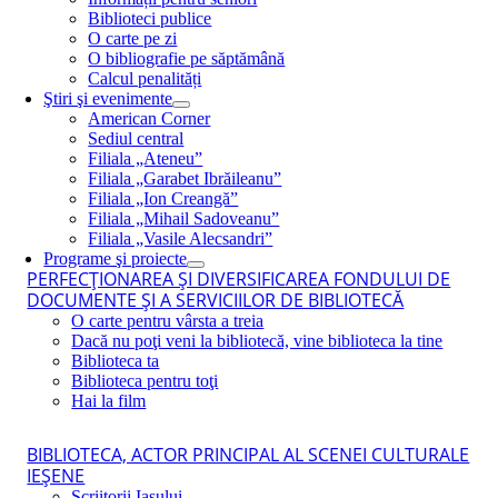
Biblioteci publice
O carte pe zi
O bibliografie pe săptămână
Calcul penalități
Ştiri şi evenimente
American Corner
Sediul central
Filiala „Ateneu”
Filiala „Garabet Ibrăileanu”
Filiala „Ion Creangă”
Filiala „Mihail Sadoveanu”
Filiala „Vasile Alecsandri”
Programe şi proiecte
PERFECŢIONAREA ŞI DIVERSIFICAREA FONDULUI DE
DOCUMENTE ŞI A SERVICIILOR DE BIBLIOTECĂ
O carte pentru vârsta a treia
Dacă nu poţi veni la bibliotecă, vine biblioteca la tine
Biblioteca ta
Biblioteca pentru toţi
Hai la film
BIBLIOTECA, ACTOR PRINCIPAL AL SCENEI CULTURALE
IEŞENE
Scriitorii Iaşului