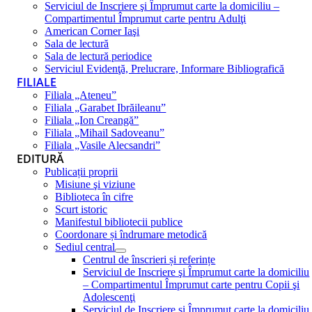
Serviciul de Inscriere şi Împrumut carte la domiciliu –
Compartimentul Împrumut carte pentru Adulţi
American Corner Iaşi
Sala de lectură
Sala de lectură periodice
Serviciul Evidenţă, Prelucrare, Informare Bibliografică
FILIALE
Filiala „Ateneu”
Filiala „Garabet Ibrăileanu”
Filiala „Ion Creangă”
Filiala „Mihail Sadoveanu”
Filiala „Vasile Alecsandri”
EDITURĂ
Publicații proprii
Misiune şi viziune
Biblioteca în cifre
Scurt istoric
Manifestul bibliotecii publice
Coordonare și îndrumare metodică
Sediul central
Centrul de înscrieri și referințe
Serviciul de Inscriere şi Împrumut carte la domiciliu
– Compartimentul Împrumut carte pentru Copii şi
Adolescenţi
Serviciul de Inscriere şi Împrumut carte la domiciliu