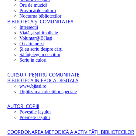
Ora de muzică
Provocările culturii
Nocturna bibliotecilor
BIBLIOTECA ŞI COMUNITATEA
Intersecţii
Viaţă şi spiritualitate
Voluntar@BJIaşi
O carte pe zi
Şi eu scriu despre cărţi
Să înţelegem ce citim
Scriu în culori
CURSURI PENTRU COMUNITATE
BIBLIOTECA ÎN EPOCA DIGITALĂ
www.bjiasi.ro
Digitizarea colecţiilor speciale
AUTORI COPIII
Poveştile Iaşului
Poemele Iaşului
COORDONAREA METODICĂ A ACTIVITĂŢII BIBLIOTECILOR