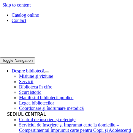
Skip to content
Catalog online
Contact
Toggle Navigation
Despre bibliotecă
Misiune şi viziune
Servicii
Biblioteca în cifre
Scurt istoric
Manifestul bibliotecii publice
Legea bibliotecilor
Coordonare și îndrumare metodică
SEDIUL CENTRAL
Centrul de înscrieri și referințe
Serviciul de Inscriere şi Împrumut carte la domiciliu –
Compartimentul Împrumut carte pentru Copii şi Adolescenţi