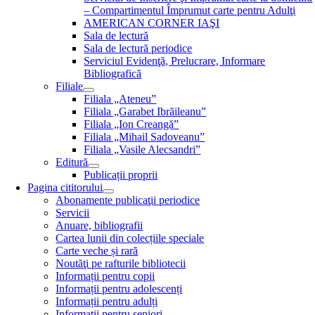
– Compartimentul Împrumut carte pentru Adulţi
AMERICAN CORNER IAŞI
Sala de lectură
Sala de lectură periodice
Serviciul Evidenţă, Prelucrare, Informare
Bibliografică
Filiale
Filiala „Ateneu”
Filiala „Garabet Ibrăileanu”
Filiala „Ion Creangă”
Filiala „Mihail Sadoveanu”
Filiala „Vasile Alecsandri”
Editură
Publicații proprii
Pagina cititorului
Abonamente publicaţii periodice
Servicii
Anuare, bibliografii
Cartea lunii din colecțiile speciale
Carte veche și rară
Noutăţi pe rafturile bibliotecii
Informații pentru copii
Informații pentru adolescenți
Informații pentru adulți
Informații pentru seniori