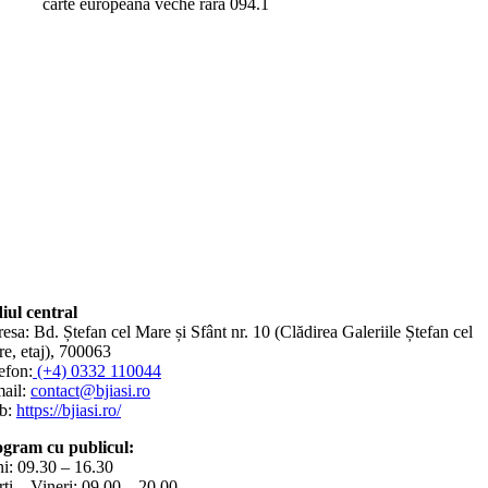
carte europeană veche rară 094.1
iul central
esa: Bd. Ștefan cel Mare și Sfânt nr. 10 (Clădirea Galeriile Ștefan cel
e, etaj), 700063
efon:
(+4) 0332 110044
ail:
contact@bjiasi.ro
b:
https://bjiasi.ro/
gram cu publicul:
i: 09.30 – 16.30
ți – Vineri: 09.00 – 20.00