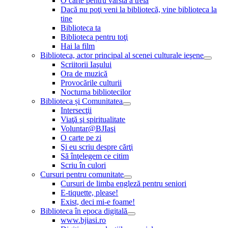
O carte pentru vârsta a treia
Dacă nu poţi veni la bibliotecă, vine biblioteca la
tine
Biblioteca ta
Biblioteca pentru toţi
Hai la film
Biblioteca, actor principal al scenei culturale ieşene
Scriitorii Iaşului
Ora de muzică
Provocările culturii
Nocturna bibliotecilor
Biblioteca și Comunitatea
Intersecţii
Viaţă şi spiritualitate
Voluntar@BJIaşi
O carte pe zi
Şi eu scriu despre cărţi
Să înţelegem ce citim
Scriu în culori
Cursuri pentru comunitate
Cursuri de limba engleză pentru seniori
E-tiquette, please!
Exist, deci mi-e foame!
Biblioteca în epoca digitală
www.bjiasi.ro