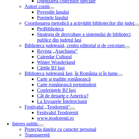
Digitizarea colecţiilor speciale
Autori copiii
Poveştile Iaşului
Poemele Iaşului
Coordonarea metodică a activităţii bibliotecilor din judeţ
ProBiblioteca
Strategia de dezvoltare a sistemului de biblioteci
publice din judeţul Iaşi
Biblioteca judeţeană, centru editorial şi de cercetare
Revista „Asachiana”
Calendar Cultural
Winter Wonderland
Cărţile BJ Iaşi
Biblioteca judeţeană Iaşi, în România şi în lume
Carte şi tradiţie românească
Carte românească pretutindeni
Conferințele BJ Iași
Cât de departe e America?
La Izvoarele Înţelepciunii
Festivalul „Teodorenii“
Festivalul Teodorenii
www.teodorenii.ro
Interes public
Protecția datelor cu caracter personal
Transparență