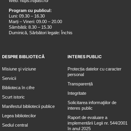
Web:
https://bjiasi.ro/
Program cu publicul:
Luni: 09.30 – 16.30
Marți – Vineri: 09.00 – 20.00
Sâmbătă: 8.30 – 15.30
Duminică, Sărbători legale: Închis
DESPRE BIBLIOTECĂ
INTERES PUBLIC
Misiune şi viziune
Protecția datelor cu caracter
personal
Servicii
Transparență
Biblioteca în cifre
Integritate
Scurt istoric
Solicitarea informaţiilor de
Manifestul bibliotecii publice
interes public
Legea bibliotecilor
Raport de evaluare a
implementării Legii nr. 544/2001
Sediul central
în anul 2025