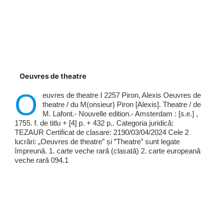
Oeuvres de theatre
O
euvres de theatre I 2257 Piron, Alexis Oeuvres de
theatre / du M(onsieur) Piron [Alexis]. Theatre / de
M. Lafont.- Nouvelle edition.- Amsterdam : [s.e.] ,
1755. f. de titlu + [4] p. + 432 p.. Categoria juridică:
TEZAUR Certificat de clasare: 2190/03/04/2024 Cele 2
lucrări: „Oeuvres de theatre” și ”Theatre” sunt legate
împreună. 1. carte veche rară (clasată) 2. carte europeană
veche rară 094.1