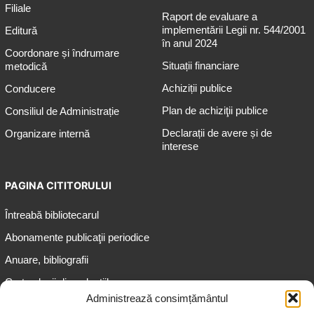
Filiale
Raport de evaluare a
implementării Legii nr. 544/2001
Editură
în anul 2024
Coordonare și îndrumare
Situații financiare
metodică
Achiziții publice
Conducere
Plan de achiziţii publice
Consiliul de Administrație
Declarații de avere și de
Organizare internă
interese
PAGINA CITITORULUI
Întreabă bibliotecarul
Abonamente publicaţii periodice
Anuare, bibliografii
Cartea lunii din colecțiile
speciale
Administrează consimțământul