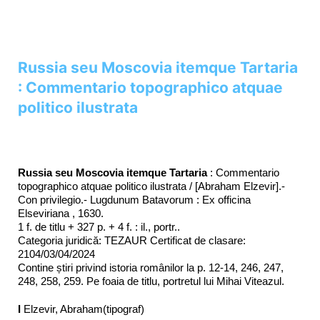
Russia seu Moscovia itemque Tartaria
: Commentario topographico atquae
politico ilustrata
Russia seu Moscovia itemque Tartaria
: Commentario
topographico atquae politico ilustrata / [Abraham Elzevir].-
Con privilegio.- Lugdunum Batavorum : Ex officina
Elseviriana , 1630.
1 f. de titlu + 327 p. + 4 f. : il., portr..
Categoria juridică: TEZAUR Certificat de clasare:
2104/03/04/2024
Contine știri privind istoria românilor la p. 12-14, 246, 247,
248, 258, 259. Pe foaia de titlu, portretul lui Mihai Viteazul.
I
Elzevir, Abraham(tipograf)