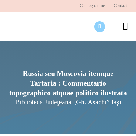
Skip
Catalog online
Contact
to
content
To
Nav
Desp
Pagi
Ştir
Russia seu Moscovia itemque
Tartaria : Commentario
Prog
topographico atquae politico ilustrata
Inte
Biblioteca Judeţeană „Gh. Asachi” Iaşi