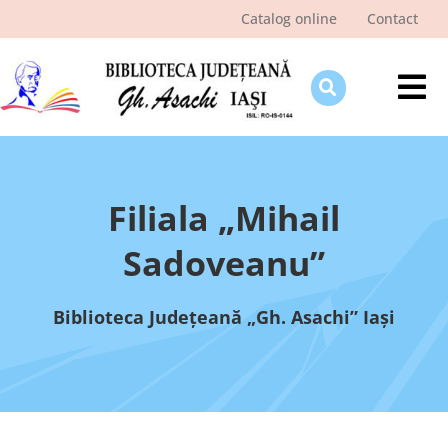
Skip
Catalog online
Contact
to
content
Tog
Nav
Despre bibliotecă
Pagina cititorului
Filiala „Mihail
Ştiri şi evenimente
Sadoveanu”
Programe şi proiecte
Biblioteca Judeţeană „Gh. Asachi” Iaşi
Interes public