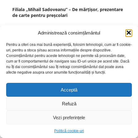
Filiala „Mihail Sadoveanu” – De mărțișor, prezentare
de carte pentru preșcolari
J
oi, 6 martie, ne-am deplasat la Grădinița cu Program
Administrează consimțământul
Normal Nr. 6, unde am petrecut o dimineață plină de
cărți, energie și voie bună alături de preșcolari.
Scopul acestei vizite a fost de a-i familiariza pe cei mici cu
Pentru a oferi cea mai bună experiență, folosim tehnologii, cum ar fi cookie-
uri, pentru a stoca și/sau accesa informațiile despre dispozitive.
ideea de carte și lectură. Grădinița este locul în care
Consimțământul pentru aceste tehnologii ne permite să procesăm date,
preșcolarul are primele experiențe în domeniul cititului prin
cum ar fi comportamentul de navigare sau ID-uri unice pe acest site. Dacă
contactul direct cu cartea. Poveștile și basmele spuse
nu îți dai consimțământul sau îți retragi consimțământul dat poate avea
copiilor de către educatori sau bibliotecari au o valoare
afecte negative asupra unor anumite funcționalități și funcții.
formativ-educativă, contribuind la formarea unor trăsături
etice și morale. Mulțumim doamnelor educatoare Gabriela
Meșniță si Irina
Acceptă
Refuză
Vezi preferințele
Filiala „Mihail Sadoveanu” – ,,Cărțile ne învață
bunele maniere”
Politică cookie-uri
oi, 20 februarie, în cadrul Proiectului educațional