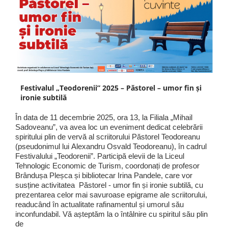
Festivalul „Teodorenii” 2025 – Păstorel – umor fin și
ironie subtilă
În data de 11 decembrie 2025, ora 13, la Filiala „Mihail
Sadoveanu”, va avea loc un eveniment dedicat celebrării
spiritului plin de vervă al scriitorului Păstorel Teodoreanu
(pseudonimul lui Alexandru Osvald Teodoreanu), în cadrul
Festivalului „Teodorenii”. Participă elevii de la Liceul
Tehnologic Economic de Turism, coordonați de profesor
Brândușa Pleșca și bibliotecar Irina Pandele, care vor
susține activitatea Păstorel - umor fin și ironie subtilă, cu
prezentarea celor mai savuroase epigrame ale scriitorului,
readucând în actualitate rafinamentul și umorul său
inconfundabil. Vă așteptăm la o întâlnire cu spiritul său plin
de