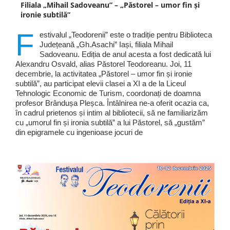
Filiala „Mihail Sadoveanu” – „Păstorel – umor fin și
ironie subtilă”
F
estivalul „Teodorenii” este o tradiție pentru Biblioteca
Județeană „Gh.Asachi” Iași, filiala Mihail
Sadoveanu. Ediția de anul acesta a fost dedicată lui
Alexandru Osvald, alias Păstorel Teodoreanu. Joi, 11
decembrie, la activitatea „Păstorel – umor fin și ironie
subtilă”, au participat elevii clasei a XI a de la Liceul
Tehnologic Economic de Turism, coordonați de doamna
profesor Brândușa Pleșca. Întâlnirea ne-a oferit ocazia ca,
în cadrul prietenos și intim al bibliotecii, să ne familiarizăm
cu „umorul fin și ironia subtilă” a lui Păstorel, să „gustăm”
din epigramele cu ingenioase jocuri de