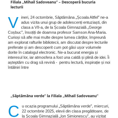
Filiala „Mihail Sadoveanu” – Descoperă bucuria
lecturii
V
ineri, 24 octombrie, Săptămâna „Școala Altfel” ne-a
adus vizita unui grup de adolescenți entuziaști, din
clasa a VII-a, de la Școala Gimnazială „George
Coșbuc”, însoțiți de doamna profesor Samson Ana-Maria.
Curioși să afle mai multe despre lumea cărților, împreună
am explorat rafturile bibliotecii, am discutat despre lecturile
preferate și am descoperit cum pot găsi ușor volumele
dorite în catalogul electronic. Ne-a bucurat energia și
interesul lor, iar atmosfera a fost una caldă și plină de idei. Îi
așteptăm cu drag să revină - pentru lectură, inspirație și noi
întâlniri între
„Săptămâna verde” la Filiala „Mihail Sadoveanu”
C
u ocazia programului „Săptămâna verde”, miercuri,
22 octombrie 2025, elevii din clasa pregătitoare, de
la Școala Gimnazială „Ion Simionescu”, au vizitat