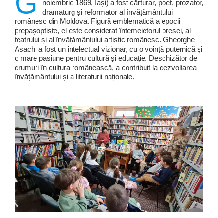
G
noiembrie 1869, Iași) a fost cărturar, poet, prozator,
dramaturg și reformator al învățământului
românesc din Moldova. Figură emblematică a epocii
prepașoptiste, el este considerat întemeietorul presei, al
teatrului și al învățământului artistic românesc. Gheorghe
Asachi a fost un intelectual vizionar, cu o voință puternică și
o mare pasiune pentru cultură și educație. Deschizător de
drumuri în cultura românească, a contribuit la dezvoltarea
învățământului și a literaturii naționale.