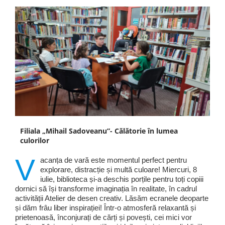
Filiala „Mihail Sadoveanu”- Călătorie în lumea
culorilor
V
acanța de vară este momentul perfect pentru
explorare, distracție și multă culoare! Miercuri, 8
iulie, biblioteca și-a deschis porțile pentru toți copiii
dornici să își transforme imaginația în realitate, în cadrul
activității Atelier de desen creativ. Lăsăm ecranele deoparte
și dăm frâu liber inspirației! Într-o atmosferă relaxantă și
prietenoasă, înconjurați de cărți și povești, cei mici vor