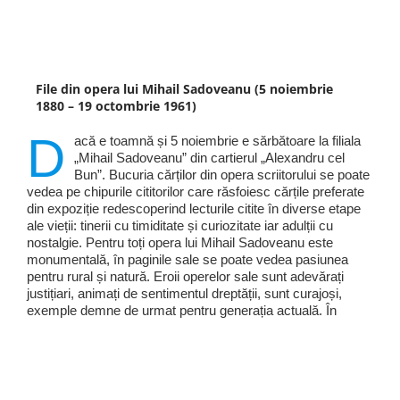
File din opera lui Mihail Sadoveanu (5 noiembrie
1880 – 19 octombrie 1961)
D
acă e toamnă și 5 noiembrie e sărbătoare la filiala
„Mihail Sadoveanu” din cartierul „Alexandru cel
Bun”. Bucuria cărților din opera scriitorului se poate
vedea pe chipurile cititorilor care răsfoiesc cărțile preferate
din expoziție redescoperind lecturile citite în diverse etape
ale vieții: tinerii cu timiditate și curiozitate iar adulții cu
nostalgie. Pentru toți opera lui Mihail Sadoveanu este
monumentală, în paginile sale se poate vedea pasiunea
pentru rural și natură. Eroii operelor sale sunt adevărați
justițiari, animați de sentimentul dreptății, sunt curajoși,
exemple demne de urmat pentru generația actuală. În