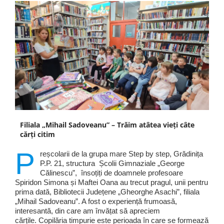
Filiala „Mihail Sadoveanu” – Trăim atâtea vieți câte
cărți citim
P
reșcolarii de la grupa mare Step by step, Grădinița
P.P. 21, structura Școlii Gimnaziale „George
Călinescu”, însoțiți de doamnele profesoare
Spiridon Simona și Maftei Oana au trecut pragul, unii pentru
prima dată, Bibliotecii Județene „Gheorghe Asachi”, filiala
„Mihail Sadoveanu”. A fost o experiență frumoasă,
interesantă, din care am învățat să apreciem
cărțile. Copilăria timpurie este perioada în care se formează