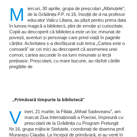
M
iercuri, 30 aprilie, grupa de preșcolari „Albinuțele”,
de la Grădinița P.P. nr.16, însoțiți de d-na profesor
educator Valicu Liliana, au pășit pentru prima data
în lumea magică a bibliotecii, plini de emoție și curiozitate.
Copiii au descoperit că biblioteca este un loc minunat de
povești, aventuri și personaje care prind viață în paginile
cărților. Activitatea s-a desfășurat sub tema „Cartea este o
comoară” iar cei mici au descoperit că asemenea unei
comori, cartea ascunde în ea lumi minunate și lecții
prețioase. Preșcolarii, cu mare bucurie, au răsfoit cărțile
pregătite de
„Primăvară timpurie la bibliotecă”
V
ineri, 21 martie, la Filiala „Mihail Sadoveanu”, am
marcat Ziua Internațională a Poeziei, împreună cu
preșcolarii de la Grădinița cu Program Prelungit
Nr.16, grupa mijlocie Steluțele, coordonați de doamna prof.
Murarașu Claudia. La început de primăvară, ei au venit în