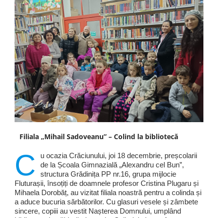
Filiala „Mihail Sadoveanu” – Colind la bibliotecă
C
u ocazia Crăciunului, joi 18 decembrie, preșcolarii
de la Școala Gimnazială „Alexandru cel Bun”,
structura Grădinița PP nr.16, grupa mijlocie
Fluturașii, însoțiți de doamnele profesor Cristina Plugaru și
Mihaela Dorobăț, au vizitat filiala noastră pentru a colinda și
a aduce bucuria sărbătorilor. Cu glasuri vesele și zâmbete
sincere, copiii au vestit Nașterea Domnului, umplând