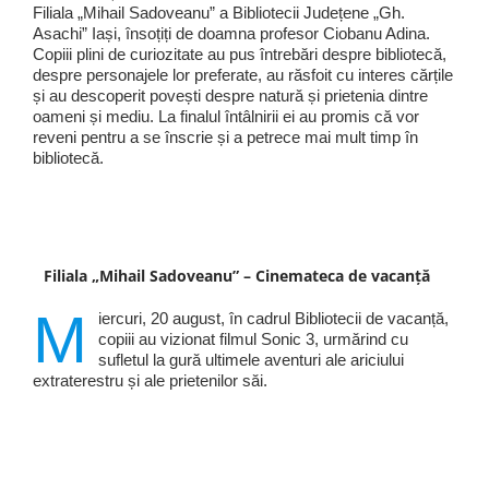
Filiala „Mihail Sadoveanu” a Bibliotecii Județene „Gh.
Asachi” Iași, însoțiți de doamna profesor Ciobanu Adina.
Copiii plini de curiozitate au pus întrebări despre bibliotecă,
despre personajele lor preferate, au răsfoit cu interes cărțile
și au descoperit povești despre natură și prietenia dintre
oameni și mediu. La finalul întâlnirii ei au promis că vor
reveni pentru a se înscrie și a petrece mai mult timp în
bibliotecă.
Filiala „Mihail Sadoveanu” – Cinemateca de vacanță
M
iercuri, 20 august, în cadrul Bibliotecii de vacanță,
copiii au vizionat filmul Sonic 3, urmărind cu
sufletul la gură ultimele aventuri ale ariciului
extraterestru și ale prietenilor săi.