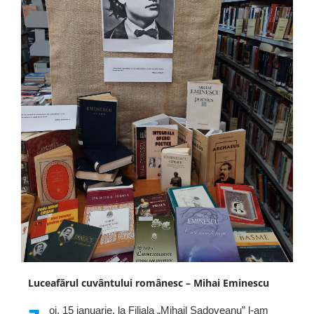
Luceafărul cuvântului românesc – Mihai Eminescu
oi, 15 ianuarie, la Filiala „Mihail Sadoveanu” l-am