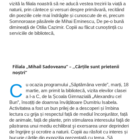
vizită la filiala noastră să ne aducă vestea trezirii la viață a
naturii, prin cântece și versuri despre primăvară, recitând
din poeziile cele mai îndrăgite și cunoscute de ei, precum
Somnoroase păsărele de Mihai Eminescu, De pe-o bună
dimineață de Otilia Cazimir. Copiii au făcut cunoștință cu
serviciile de bibliotecă,
Filiala „Mihail Sadoveanu” – ,,Cărțile sunt prietenii
noștri”
C
u ocazia programului „Săptămâna verde”, marți, 18
martie, am primit la bibliotecă, vizita elevilor clasei
a I-a C, de la Școala Gimnazială „Alexandru cel
Bun”, însoțiți de doamna învățătoare Dumitriu Isabela.
Activitatea a fost un bun prilej de a descoperi și îmbina
lectura cu grija și respectul față de mediul înconjurător, față
de animale, față de plante, prin stimularea interesului faţă de
păstrarea unui mediu echilibrat şi exersarea unor deprinderi
de îngrijire şi ocrotire a naturii. Copiii au răsfoit cu interes și
bucurie cărțile din expoziția prezentată cu tema „Să