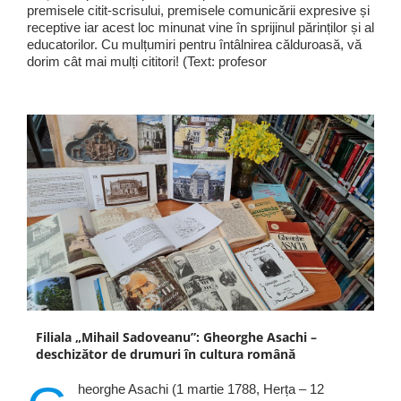
premisele citit-scrisului, premisele comunicării expresive și
receptive iar acest loc minunat vine în sprijinul părinților și al
educatorilor. Cu mulțumiri pentru întâlnirea călduroasă, vă
dorim cât mai mulți cititori! (Text: profesor
Filiala „Mihail Sadoveanu”: Gheorghe Asachi –
deschizător de drumuri în cultura română
heorghe Asachi (1 martie 1788, Herța – 12