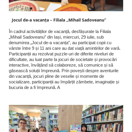
Jocul de-a vacanța – Filiala „Mihail Sadoveanu”
În cadrul activităților de vacanță, desfășurate la Filiala
„Mihail Sadoveanu” din Iași, miercuri, 29 iulie, sub
denumirea „Jocul de-a vacanța”, au participat copii cu
vârste între 9 și 11 ani care au dat viață amintirilor de vară.
Participanții au rezolvat puzzle-uri de diferite niveluri de
dificultate, au luat parte la jocuri de societate și provocări
interactive, învățând să colaboreze, să comunice și să
găsească soluții împreună. Prin povești despre aventurile
din vacanță, jocuri pline de veselie și momente de
socializare, participanții au împărțit zâmbete, imaginație și
bucuria de a fi împreună. A