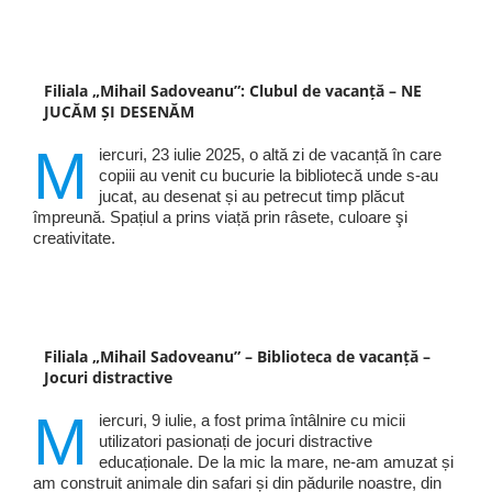
Filiala „Mihail Sadoveanu”: Clubul de vacanță – NE
JUCĂM ȘI DESENĂM
M
iercuri, 23 iulie 2025, o altă zi de vacanță în care
copiii au venit cu bucurie la bibliotecă unde s-au
jucat, au desenat și au petrecut timp plăcut
împreună. Spațiul a prins viață prin râsete, culoare şi
creativitate.
Filiala „Mihail Sadoveanu” – Biblioteca de vacanță –
Jocuri distractive
M
iercuri, 9 iulie, a fost prima întâlnire cu micii
utilizatori pasionați de jocuri distractive
educaționale. De la mic la mare, ne-am amuzat și
am construit animale din safari și din pădurile noastre, din