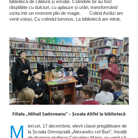
biblioteca de căldură și emoție. Colindele lor au fost
răsplătite cu dulciuri, cu aplauze și urări, transformând
vizita într-un moment plin de magie. Colind Astăzi am
venit voioși, Cu colindul luminos, La bibliotecă am intrat,
Filiala „Mihail Sadoveanu” – Școala Altfel la bibliotecă
M
iercuri, 17 decembrie, elevii clasei pregătitoare de
la Școala Gimnazială „Alexandru cel Bun”, însoțiți
de doamna profesor Cercelaru Maria, au venit să