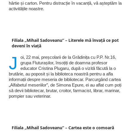
hârtie și carton. Pentru distracție în vacanță, vă așteptăm la
activitățile noastre.
Filiala „Mihail Sadoveanu” – Literele mă învață ce pot
deveni în viață
J
oi, 22 mai, preșcolarii de la Grădinița cu P.P. Nr.16,
grupa Fluturașilor, însoțiți de doamna profesor
educator Cristina Plugaru, după o vizită făcută la o
brutărie, au poposit și la biblioteca noastră pentru a afla
informații despre meseria de bibliotecar. Parcurgând cartea
„Alfabetul meseriilor”, de Simona Epure, ei au aflat cum poți
să devii bibliotecar, brutar, croitor, farmacist, librar, marinar,
pompier sau veterinar.
Filiala „Mihail Sadoveanu” – Cartea este o comoară