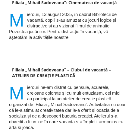
Filiala „Mihail Sadoveanu”: Cinemateca de vacanță
M
iercuri, 13 august 2025, în cadrul Bibliotecii de
vacanță, copiii s-au amuzat cu jocuri logice și
distractive și au vizionat filmul de animație
Povestea jucăriilor. Pentru distracție în vacanță, vă
așteptăm la activitățile noastre.
Filiala „Mihail Sadoveanu” – Clubul de vacanță –
ATELIER DE CREAȚIE PLASTICĂ
M
iercuri ne-am distrat cu pensule, acuarele,
creioane colorate și cu mult entuziasm, cei mici
au participat la un atelier de creație plastică
organizat de Filiala „ Mihail Sadoveanu”. Activitatea nu doar
că le-a stimulat creativitatea dar le-a oferit și ocazia de a
socializa și de a descoperi bucuria creației. Atelierul s-a
dovedit a fi un loc în care vacanța s-a împletit armonios cu
arta și joaca.