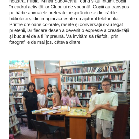
noastră, Filiala „Mihail Sadoveanu” când s-au întâlnit copiii
în cadrul activităților Clubului de vacanță. Copiii au transpus
pe hârtie animalele preferate, inspirându-se din cărțile
bibliotecii și din imagini accesate cu ajutorul telefonului.
Printre creioane colorate, râsete și conversații s-au legat
prietenii, iar fiecare desen a devenit o expresie a creativității
și bucuriei de a fi împreună. Vă invităm să răsfoiți, prin
fotografiile de mai jos, câteva dintre