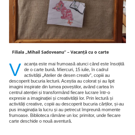
Filiala „Mihail Sadoveanu” – Vacanță cu o carte
V
acanța este mai frumoasă atunci când este însoțită
de o carte bună. Miercuri, 15 iulie, în cadrul
activității „Atelier de desen creativ”, copiii au
descoperit bucuria lecturii. Aceștia au colorat și au lipit
imagini inspirate din lumea poveștilor, având cartea în
centrul atenției și transformând fiecare lucrare într-o
expresie a imaginației și creativității lor. Prin lectură și
activități creative, copiii au descoperit bucuria cărților, și-au
pus imaginația la lucru și au petrecut împreună momente
frumoase. Biblioteca rămâne un loc primitor, unde fiecare
carte deschide o nouă aventură.