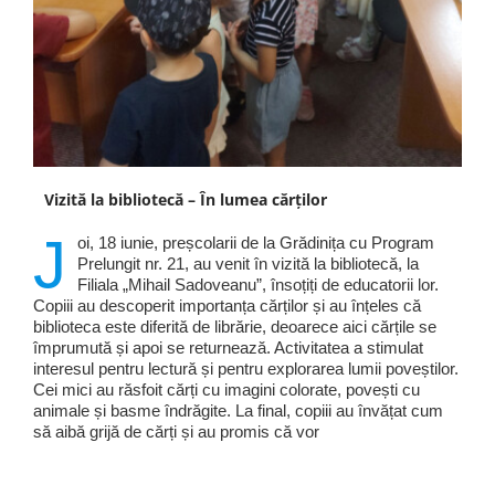
Vizită la bibliotecă – În lumea cărților
J
oi, 18 iunie, preșcolarii de la Grădinița cu Program
Prelungit nr. 21, au venit în vizită la bibliotecă, la
Filiala „Mihail Sadoveanu”, însoțiți de educatorii lor.
Copiii au descoperit importanța cărților și au înțeles că
biblioteca este diferită de librărie, deoarece aici cărțile se
împrumută și apoi se returnează. Activitatea a stimulat
interesul pentru lectură și pentru explorarea lumii poveștilor.
Cei mici au răsfoit cărți cu imagini colorate, povești cu
animale și basme îndrăgite. La final, copiii au învățat cum
să aibă grijă de cărți și au promis că vor