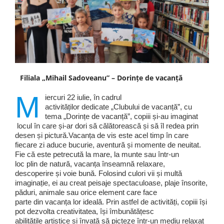
Filiala „Mihail Sadoveanu” – Dorințe de vacanță
M
iercuri 22 iulie, în cadrul
activităților dedicate „Clubului de vacanță”, cu
tema „Dorințe de vacanță”, copiii și-au imaginat
locul în care și-ar dori să călătorească și să îl redea prin
desen și pictură.Vacanța de vis este acel timp în care
fiecare zi aduce bucurie, aventură și momente de neuitat.
Fie că este petrecută la mare, la munte sau într-un
loc plin de natură, vacanța înseamnă relaxare,
descoperire și voie bună. Folosind culori vii și multă
imaginație, ei au creat peisaje spectaculoase, plaje însorite,
păduri, animale sau orice element care face
parte din vacanța lor ideală. Prin astfel de activități, copiii își
pot dezvolta creativitatea, își îmbunătățesc
abilitățile artistice și învață să picteze într-un mediu relaxat