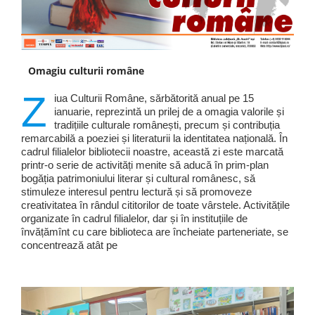
Omagiu culturii române
Z
iua Culturii Române, sărbătorită anual pe 15
ianuarie, reprezintă un prilej de a omagia valorile și
tradițiile culturale românești, precum și contribuția
remarcabilă a poeziei și literaturii la identitatea națională. În
cadrul filialelor bibliotecii noastre, această zi este marcată
printr-o serie de activități menite să aducă în prim-plan
bogăția patrimoniului literar și cultural românesc, să
stimuleze interesul pentru lectură și să promoveze
creativitatea în rândul cititorilor de toate vârstele. Activitățile
organizate în cadrul filialelor, dar și în instituțiile de
învățămînt cu care biblioteca are încheiate parteneriate, se
concentrează atât pe