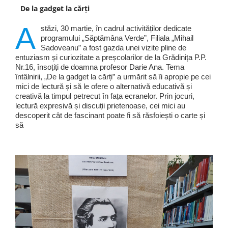
De la gadget la cărți
A
stăzi, 30 martie, în cadrul activităților dedicate
programului „Săptămâna Verde”, Filiala „Mihail
Sadoveanu” a fost gazda unei vizite pline de
entuziasm și curiozitate a preșcolarilor de la Grădinița P.P.
Nr.16, însoțiți de doamna profesor Darie Ana. Tema
întâlnirii, „De la gadget la cărți” a urmărit să îi apropie pe cei
mici de lectură și să le ofere o alternativă educativă și
creativă la timpul petrecut în fața ecranelor. Prin jocuri,
lectură expresivă și discuții prietenoase, cei mici au
descoperit cât de fascinant poate fi să răsfoiești o carte și
să