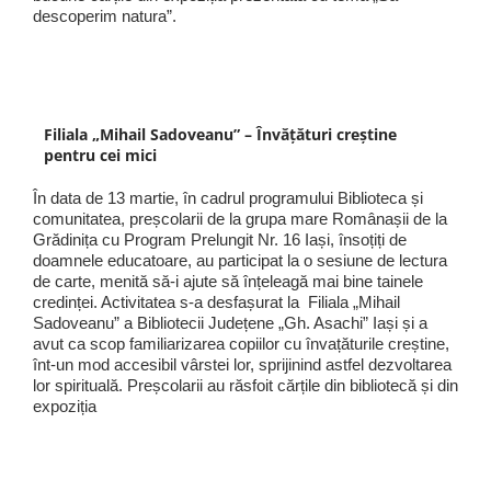
descoperim natura”.
Filiala „Mihail Sadoveanu” – Învățături creștine
pentru cei mici
În data de 13 martie, în cadrul programului Biblioteca și
comunitatea, preșcolarii de la grupa mare Românașii de la
Grădinița cu Program Prelungit Nr. 16 Iași, însoțiți de
doamnele educatoare, au participat la o sesiune de lectura
de carte, menită să-i ajute să înțeleagă mai bine tainele
credinței. Activitatea s-a desfașurat la Filiala „Mihail
Sadoveanu” a Bibliotecii Județene „Gh. Asachi” Iași și a
avut ca scop familiarizarea copiilor cu învațăturile creștine,
înt-un mod accesibil vârstei lor, sprijinind astfel dezvoltarea
lor spirituală. Preșcolarii au răsfoit cărțile din bibliotecă și din
expoziția