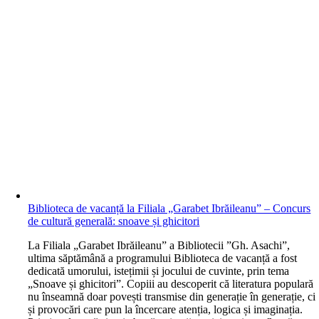
Biblioteca de vacanță la Filiala „Garabet Ibrăileanu” – Concurs
de cultură generală: snoave și ghicitori
L
a Filiala „Garabet Ibrăileanu” a Bibliotecii ”Gh. Asachi”,
ultima săptămână a programului Biblioteca de vacanță a fost
dedicată umorului, istețimii și jocului de cuvinte, prin tema
„Snoave și ghicitori”. Copiii au descoperit că literatura populară
nu înseamnă doar povești transmise din generație în generație, ci
și provocări care pun la încercare atenția, logica și imaginația.