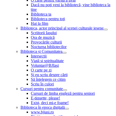
O carte pentru vârsta a treia
Dacă nu poţi veni la bibliotecă, vine biblioteca la
tine
Biblioteca ta
Biblioteca pentru toţi
Hai la film
Biblioteca, actor principal al scenei culturale ieşene
Scriitorii Iaşului
Ora de muzică
Provocările culturii
Nocturna bibliotecilor
Biblioteca și Comunitatea
Intersecţii
Viaţă şi spiritualitate
Voluntar@BJIaşi
O carte pe zi
Şi eu scriu despre cărţi
Să înţelegem ce citim
Scriu în culori
Cursuri pentru comunitate
Cursuri de limba engleză pentru seniori
E-tiquette, please!
Exist, deci mi-e foame!
Biblioteca în epoca digitală
www.bjiasi.ro