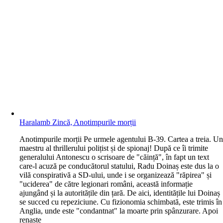
Haralamb Zincă, Anotimpurile morții
A
notimpurile morții Pe urmele agentului B-39. Cartea a treia. U
maestru al thrillerului polițist și de spionaj! După ce îi trimite
generalului Antonescu o scrisoare de "căință", în fapt un text
care-l acuză pe conducătorul statului, Radu Doinaș este dus la o
vilă conspirativă a SD-ului, unde i se organizează "răpirea" și
"uciderea" de către legionari români, această informație
ajungând și la autoritățile din țară. De aici, identitățile lui Doinaș
se succed cu repeziciune. Cu fizionomia schimbată, este trimis în
Anglia, unde este "condantnat" la moarte prin spânzurare. Apoi
renaște