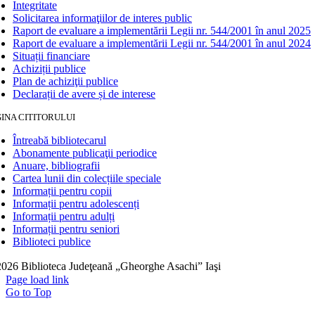
Integritate
Solicitarea informaţiilor de interes public
Raport de evaluare a implementării Legii nr. 544/2001 în anul 2025
Raport de evaluare a implementării Legii nr. 544/2001 în anul 2024
Situații financiare
Achiziții publice
Plan de achiziţii publice
Declarații de avere și de interese
INA CITITORULUI
Întreabă bibliotecarul
Abonamente publicaţii periodice
Anuare, bibliografii
Cartea lunii din colecțiile speciale
Informații pentru copii
Informații pentru adolescenți
Informații pentru adulți
Informații pentru seniori
Biblioteci publice
026 Biblioteca Judeţeană „Gheorghe Asachi” Iaşi
Page load link
Go to Top