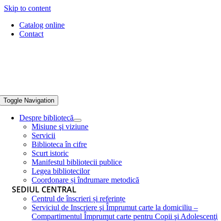
Skip to content
Catalog online
Contact
Toggle Navigation
Despre bibliotecă
Misiune şi viziune
Servicii
Biblioteca în cifre
Scurt istoric
Manifestul bibliotecii publice
Legea bibliotecilor
Coordonare și îndrumare metodică
SEDIUL CENTRAL
Centrul de înscrieri și referințe
Serviciul de Inscriere şi Împrumut carte la domiciliu –
Compartimentul Împrumut carte pentru Copii şi Adolescenţi