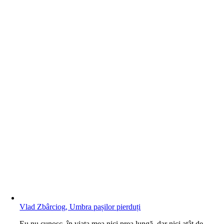
Vlad Zbârciog, Umbra pașilor pierduți
E
u nu cunosc, în viaţa mea nici prea lungă, dar nici atât de