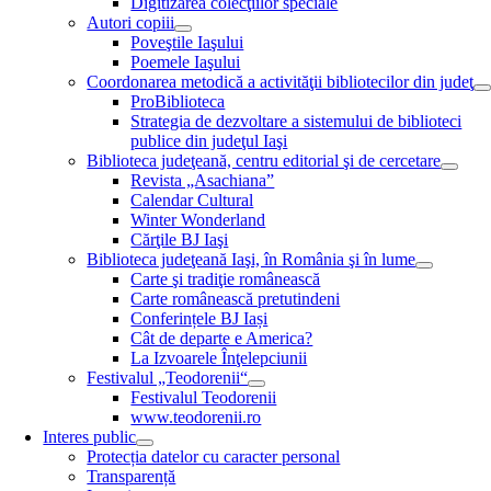
Digitizarea colecţiilor speciale
Autori copiii
Poveştile Iaşului
Poemele Iaşului
Coordonarea metodică a activităţii bibliotecilor din judeţ
ProBiblioteca
Strategia de dezvoltare a sistemului de biblioteci
publice din judeţul Iaşi
Biblioteca judeţeană, centru editorial şi de cercetare
Revista „Asachiana”
Calendar Cultural
Winter Wonderland
Cărţile BJ Iaşi
Biblioteca judeţeană Iaşi, în România şi în lume
Carte şi tradiţie românească
Carte românească pretutindeni
Conferințele BJ Iași
Cât de departe e America?
La Izvoarele Înţelepciunii
Festivalul „Teodorenii“
Festivalul Teodorenii
www.teodorenii.ro
Interes public
Protecția datelor cu caracter personal
Transparență