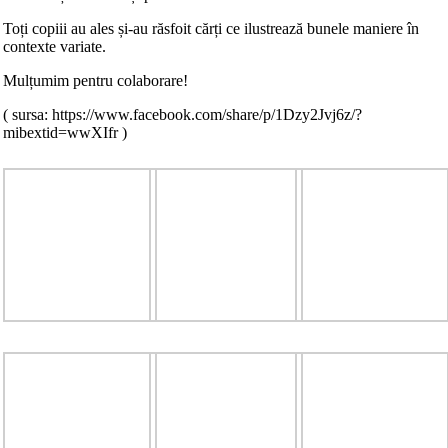
Toți copiii au ales și-au răsfoit cărți ce ilustrează bunele maniere în
contexte variate.
Mulțumim pentru colaborare!
( sursa: https://www.facebook.com/share/p/1Dzy2Jvj6z/?
mibextid=wwXIfr )