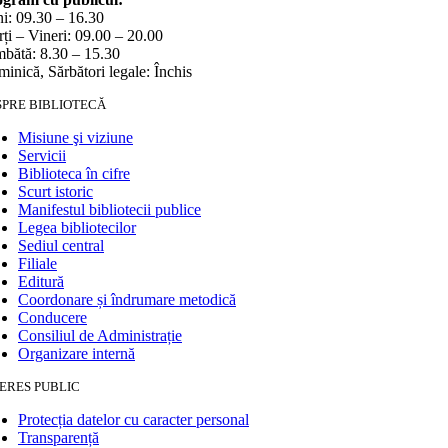
i: 09.30 – 16.30
ți – Vineri: 09.00 – 20.00
bătă: 8.30 – 15.30
inică, Sărbători legale: Închis
SPRE BIBLIOTECĂ
Misiune şi viziune
Servicii
Biblioteca în cifre
Scurt istoric
Manifestul bibliotecii publice
Legea bibliotecilor
Sediul central
Filiale
Editură
Coordonare și îndrumare metodică
Conducere
Consiliul de Administrație
Organizare internă
ERES PUBLIC
Protecția datelor cu caracter personal
Transparență