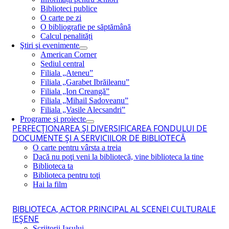
Biblioteci publice
O carte pe zi
O bibliografie pe săptămână
Calcul penalități
Ştiri şi evenimente
American Corner
Sediul central
Filiala „Ateneu”
Filiala „Garabet Ibrăileanu”
Filiala „Ion Creangă”
Filiala „Mihail Sadoveanu”
Filiala „Vasile Alecsandri”
Programe şi proiecte
PERFECŢIONAREA ŞI DIVERSIFICAREA FONDULUI DE
DOCUMENTE ŞI A SERVICIILOR DE BIBLIOTECĂ
O carte pentru vârsta a treia
Dacă nu poţi veni la bibliotecă, vine biblioteca la tine
Biblioteca ta
Biblioteca pentru toţi
Hai la film
BIBLIOTECA, ACTOR PRINCIPAL AL SCENEI CULTURALE
IEŞENE
Scriitorii Iaşului