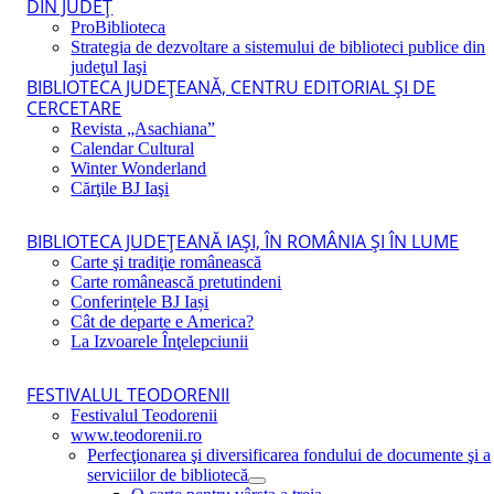
DIN JUDEŢ
ProBiblioteca
Strategia de dezvoltare a sistemului de biblioteci publice din
judeţul Iaşi
BIBLIOTECA JUDEŢEANĂ, CENTRU EDITORIAL ŞI DE
CERCETARE
Revista „Asachiana”
Calendar Cultural
Winter Wonderland
Cărţile BJ Iaşi
BIBLIOTECA JUDEŢEANĂ IAŞI, ÎN ROMÂNIA ŞI ÎN LUME
Carte şi tradiţie românească
Carte românească pretutindeni
Conferințele BJ Iași
Cât de departe e America?
La Izvoarele Înţelepciunii
FESTIVALUL TEODORENII
Festivalul Teodorenii
www.teodorenii.ro
Perfecţionarea şi diversificarea fondului de documente şi a
serviciilor de bibliotecă