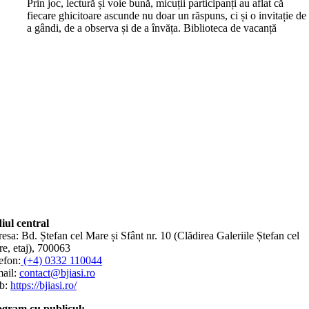
Prin joc, lectură și voie bună, micuții participanți au aflat că
fiecare ghicitoare ascunde nu doar un răspuns, ci și o invitație de
a gândi, de a observa și de a învăța. Biblioteca de vacanță
iul central
esa: Bd. Ștefan cel Mare și Sfânt nr. 10 (Clădirea Galeriile Ștefan cel
e, etaj), 700063
efon:
(+4) 0332 110044
ail:
contact@bjiasi.ro
b:
https://bjiasi.ro/
gram cu publicul: