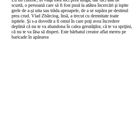
scurtă, o persoană care să fi fost pusă la atâtea încercări şi ispite
grele de a-şi uita sau trăda aproapele, de a se supăra pe destinul
prea crud. Vlad Zbârciog, însă, a trecut cu demnitate toate
ispitele. Şi s-a dovedit a fi omul în care poţi avea încredere
deplină că nu te va abandona în calea greutăţilor, că te va sprijini
că nu te va lăsa să disperi. Este bărbatul creator aflat mereu pe
baricade în apărarea