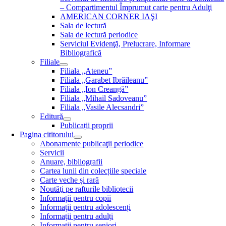
– Compartimentul Împrumut carte pentru Adulţi
AMERICAN CORNER IAŞI
Sala de lectură
Sala de lectură periodice
Serviciul Evidenţă, Prelucrare, Informare
Bibliografică
Filiale
Filiala „Ateneu”
Filiala „Garabet Ibrăileanu”
Filiala „Ion Creangă”
Filiala „Mihail Sadoveanu”
Filiala „Vasile Alecsandri”
Editură
Publicații proprii
Pagina cititorului
Abonamente publicaţii periodice
Servicii
Anuare, bibliografii
Cartea lunii din colecțiile speciale
Carte veche și rară
Noutăţi pe rafturile bibliotecii
Informații pentru copii
Informații pentru adolescenți
Informații pentru adulți
Informații pentru seniori