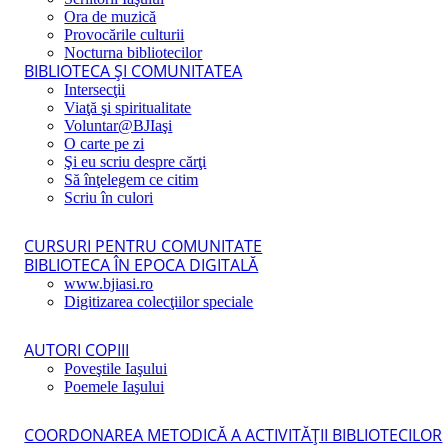
Ora de muzică
Provocările culturii
Nocturna bibliotecilor
BIBLIOTECA ŞI COMUNITATEA
Intersecţii
Viaţă şi spiritualitate
Voluntar@BJIaşi
O carte pe zi
Şi eu scriu despre cărţi
Să înţelegem ce citim
Scriu în culori
CURSURI PENTRU COMUNITATE
BIBLIOTECA ÎN EPOCA DIGITALĂ
www.bjiasi.ro
Digitizarea colecţiilor speciale
AUTORI COPIII
Poveştile Iaşului
Poemele Iaşului
COORDONAREA METODICĂ A ACTIVITĂŢII BIBLIOTECILOR