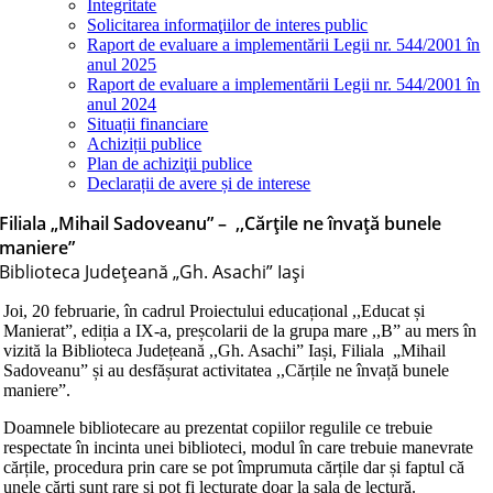
Integritate
Solicitarea informaţiilor de interes public
Raport de evaluare a implementării Legii nr. 544/2001 în
anul 2025
Raport de evaluare a implementării Legii nr. 544/2001 în
anul 2024
Situații financiare
Achiziții publice
Plan de achiziţii publice
Declarații de avere și de interese
Filiala „Mihail Sadoveanu” – ,,Cărțile ne învață bunele
maniere”
Biblioteca Judeţeană „Gh. Asachi” Iaşi
Joi, 20 februarie, în cadrul Proiectului educațional ,,Educat și
Manierat”, ediția a IX-a, preșcolarii de la grupa mare ,,B” au mers în
vizită la Biblioteca Județeană ,,Gh. Asachi” Iași, Filiala „Mihail
Sadoveanu” și au desfășurat activitatea ,,Cărțile ne învață bunele
maniere”.
Doamnele bibliotecare au prezentat copiilor regulile ce trebuie
respectate în incinta unei biblioteci, modul în care trebuie manevrate
cărțile, procedura prin care se pot împrumuta cărțile dar și faptul că
unele cărți sunt rare și pot fi lecturate doar la sala de lectură.