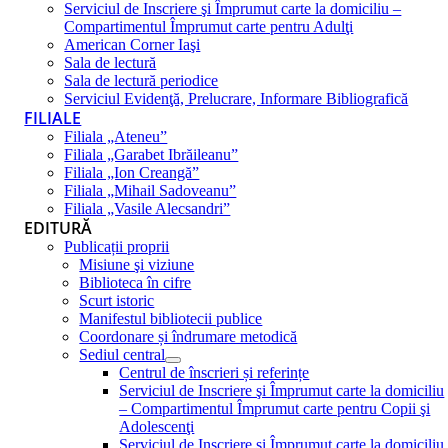
Serviciul de Inscriere şi Împrumut carte la domiciliu –
Compartimentul Împrumut carte pentru Adulţi
American Corner Iaşi
Sala de lectură
Sala de lectură periodice
Serviciul Evidenţă, Prelucrare, Informare Bibliografică
FILIALE
Filiala „Ateneu”
Filiala „Garabet Ibrăileanu”
Filiala „Ion Creangă”
Filiala „Mihail Sadoveanu”
Filiala „Vasile Alecsandri”
EDITURĂ
Publicații proprii
Misiune şi viziune
Biblioteca în cifre
Scurt istoric
Manifestul bibliotecii publice
Coordonare și îndrumare metodică
Sediul central
Centrul de înscrieri și referințe
Serviciul de Inscriere şi Împrumut carte la domiciliu
– Compartimentul Împrumut carte pentru Copii şi
Adolescenţi
Serviciul de Inscriere şi Împrumut carte la domiciliu