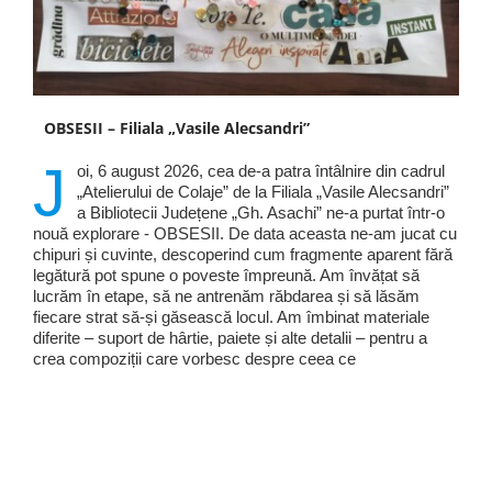
OBSESII – Filiala „Vasile Alecsandri”
J
oi, 6 august 2026, cea de-a patra întâlnire din cadrul
„Atelierului de Colaje” de la Filiala „Vasile Alecsandri”
a Bibliotecii Județene „Gh. Asachi” ne-a purtat într-o
nouă explorare - OBSESII. De data aceasta ne-am jucat cu
chipuri și cuvinte, descoperind cum fragmente aparent fără
legătură pot spune o poveste împreună. Am învățat să
lucrăm în etape, să ne antrenăm răbdarea și să lăsăm
fiecare strat să-și găsească locul. Am îmbinat materiale
diferite – suport de hârtie, paiete și alte detalii – pentru a
crea compoziții care vorbesc despre ceea ce