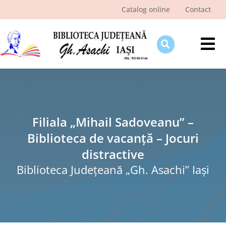
Skip
Catalog online
Contact
to
content
Tog
Nav
Despre bibliotecă
Pagina cititorului
Ştiri şi evenimente
Filiala „Mihail Sadoveanu” –
Biblioteca de vacanță – Jocuri
Programe şi proiecte
distractive
Interes public
Biblioteca Judeţeană „Gh. Asachi” Iaşi