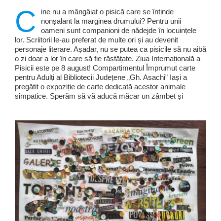
C
ine nu a mângâiat o pisică care se întinde
nonșalant la marginea drumului? Pentru unii
oameni sunt companioni de nădejde în locuințele
lor. Scriitorii le-au preferat de multe ori și au devenit
personaje literare. Așadar, nu se putea ca pisicile să nu aibă
o zi doar a lor în care să fie răsfățate. Ziua Internațională a
Pisicii este pe 8 august! Compartimentul Împrumut carte
pentru Adulți al Bibliotecii Județene „Gh. Asachi” Iași a
pregătit o expoziție de carte dedicată acestor animale
simpatice. Sperăm să vă aducă măcar un zâmbet și