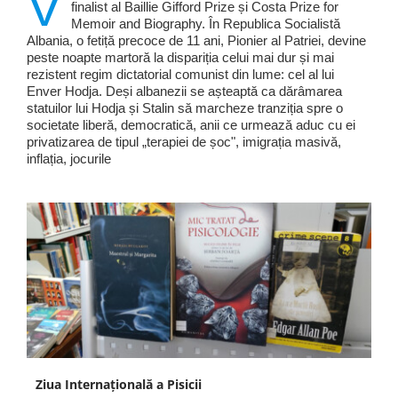
V
finalist al Baillie Gifford Prize și Costa Prize for
Memoir and Biography. În Republica Socialistă
Albania, o fetiță precoce de 11 ani, Pionier al Patriei, devine
peste noapte martoră la dispariția celui mai dur și mai
rezistent regim dictatorial comunist din lume: cel al lui
Enver Hodja. Deși albanezii se așteaptă ca dărâmarea
statuilor lui Hodja și Stalin să marcheze tranziția spre o
societate liberă, democratică, anii ce urmează aduc cu ei
privatizarea de tipul „terapiei de șoc", imigrația masivă,
inflația, jocurile
Ziua Internațională a Pisicii