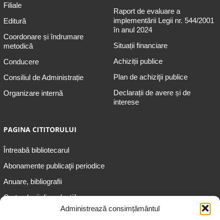
Filiale
Raport de evaluare a
implementării Legii nr. 544/2001
Editură
în anul 2024
Coordonare și îndrumare
Situații financiare
metodică
Achiziții publice
Conducere
Plan de achiziţii publice
Consiliul de Administrație
Declarații de avere și de
Organizare internă
interese
PAGINA CITITORULUI
Întreabă bibliotecarul
Abonamente publicaţii periodice
Anuare, bibliografii
Cartea lunii din colecțiile
speciale
Administrează consimțământul