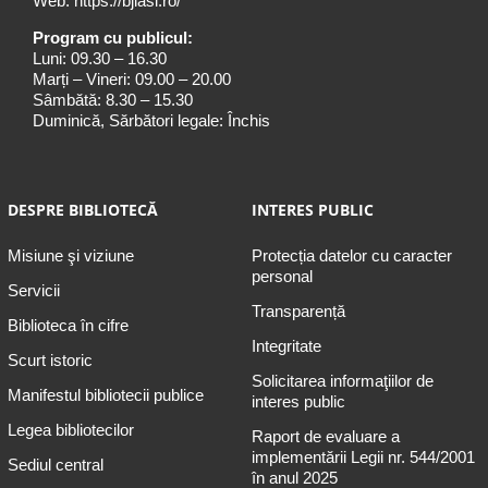
Web:
https://bjiasi.ro/
Program cu publicul:
Luni: 09.30 – 16.30
Marți – Vineri: 09.00 – 20.00
Sâmbătă: 8.30 – 15.30
Duminică, Sărbători legale: Închis
DESPRE BIBLIOTECĂ
INTERES PUBLIC
Misiune şi viziune
Protecția datelor cu caracter
personal
Servicii
Transparență
Biblioteca în cifre
Integritate
Scurt istoric
Solicitarea informaţiilor de
Manifestul bibliotecii publice
interes public
Legea bibliotecilor
Raport de evaluare a
implementării Legii nr. 544/2001
Sediul central
în anul 2025