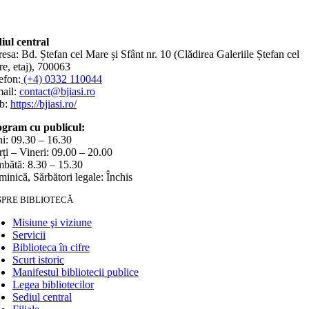
iul central
esa: Bd. Ștefan cel Mare și Sfânt nr. 10 (Clădirea Galeriile Ștefan cel
e, etaj), 700063
efon:
(+4) 0332 110044
ail:
contact@bjiasi.ro
b:
https://bjiasi.ro/
gram cu publicul:
i: 09.30 – 16.30
ți – Vineri: 09.00 – 20.00
bătă: 8.30 – 15.30
inică, Sărbători legale: Închis
SPRE BIBLIOTECĂ
Misiune şi viziune
Servicii
Biblioteca în cifre
Scurt istoric
Manifestul bibliotecii publice
Legea bibliotecilor
Sediul central