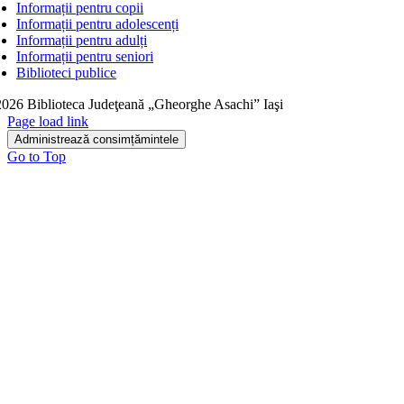
Informații pentru copii
Informații pentru adolescenți
Informații pentru adulți
Informații pentru seniori
Biblioteci publice
026 Biblioteca Judeţeană „Gheorghe Asachi” Iaşi
Page load link
Administrează consimțămintele
Go to Top