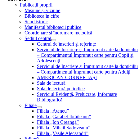
Publicații proprii
Misiune şi viziune
Biblioteca în cifre
Scurt istoric
Manifestul bibliotecii publice
Coordonare și îndrumare metodică
Sediul central
Centrul de înscrieri și referințe
Serviciul de Inscriere şi Împrumut carte la domiciliu
– Compartimentul Împrumut carte pentru Copii şi
Adolescenţi
Serviciul de Inscriere şi Împrumut carte la domiciliu
– Compartimentul Împrumut carte pentru Adulţi
AMERICAN CORNER IAŞI
Sala de lectură
Sala de lectură periodice
Serviciul Evidenţă, Prelucrare, Informare
Bibliografică
Filiale
Filiala „Ateneu”
Filiala „Garabet Ibrăileanu”
Filiala „Ion Creangă”
Filiala „Mihail Sadoveanu”
Filiala „Vasile Alecsandri”
Editură