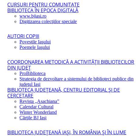
CURSURI PENTRU COMUNITATE
BIBLIOTECA ÎN EPOCA DIGITALĂ
www.bjiasi.ro
Digitizarea colecţiilor speciale
AUTORI COPIII
Poveştile Iaşului
Poemele Iaşului
COORDONAREA METODICĂ A ACTIVITĂŢII BIBLIOTECILOR
DIN JUDEŢ
ProBiblioteca
Strategia de dezvoltare a sistemului de biblioteci publice din
judeţul Iaşi
BIBLIOTECA JUDEŢEANĂ, CENTRU EDITORIAL ŞI DE
CERCETARE
Revista „Asachiana”
Calendar Cultural
Winter Wonderland
Cărţile BJ Iaşi
BIBLIOTECA JUDEŢEANĂ IAŞI, ÎN ROMÂNIA ŞI ÎN LUME