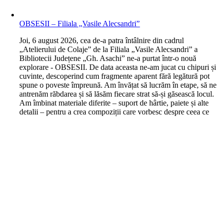
OBSESII – Filiala „Vasile Alecsandri”
J
oi, 6 august 2026, cea de-a patra întâlnire din cadrul
„Atelierului de Colaje” de la Filiala „Vasile Alecsandri” a
Bibliotecii Județene „Gh. Asachi” ne-a purtat într-o nouă
explorare - OBSESII. De data aceasta ne-am jucat cu chipuri și
cuvinte, descoperind cum fragmente aparent fără legătură pot
spune o poveste împreună. Am învățat să lucrăm în etape, să ne
antrenăm răbdarea și să lăsăm fiecare strat să-și găsească locul.
Am îmbinat materiale diferite – suport de hârtie, paiete și alte
detalii – pentru a crea compoziții care vorbesc despre ceea ce