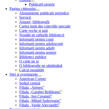
Publicații proprii
Pagina cititorului
Abonamente publicaţii periodice
Servicii
Anuare, bibliografii
Cartea lunii din colecțiile speciale
Carte veche și rară
Noutăţi pe rafturile bibliotecii
Informații pentru copii
Informații pentru adolescenți
Informații pentru adulți
Informații pentru seniori
Biblioteci publice
O carte pe zi
O bibliografie pe săptămână
Calcul penalități
Ştiri şi evenimente
American Corner
Sediul central
Filiala „Ateneu”
Filiala „Garabet Ibrăileanu”
Filiala „Ion Creangă”
Filiala „Mihail Sadoveanu”
Filiala „Vasile Alecsandri”