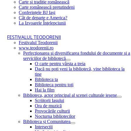
Carte şi tradiţie românească
Carte românească pretutindeni
Conferințele BJ Iași
Cât de departe e America?
La Izvoarele Înţelepciunii
FESTIVALUL TEODORENII
Festivalul Teodorenii
www.teodorenii.ro
Perfecţionarea şi diversificarea fondului de documente şi a
serviciilor de bibliotecă
O carte pentru vârsta a treia
Dacă nu poţi veni la bibliotecă, vine biblioteca la
tine
Biblioteca ta
Biblioteca pentru toţi
Hai la film
Biblioteca, actor principal al scenei culturale ieşene
Scriitorii Iaşului
Ora de muzică
Provocările culturii
Nocturna bibliotecilor
Biblioteca și Comunitatea
Intersecţii