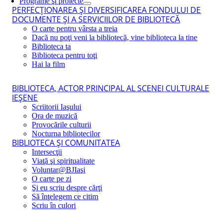
Programe şi proiecte
PERFECŢIONAREA ŞI DIVERSIFICAREA FONDULUI DE
DOCUMENTE ŞI A SERVICIILOR DE BIBLIOTECĂ
O carte pentru vârsta a treia
Dacă nu poţi veni la bibliotecă, vine biblioteca la tine
Biblioteca ta
Biblioteca pentru toţi
Hai la film
BIBLIOTECA, ACTOR PRINCIPAL AL SCENEI CULTURALE
IEŞENE
Scriitorii Iaşului
Ora de muzică
Provocările culturii
Nocturna bibliotecilor
BIBLIOTECA ŞI COMUNITATEA
Intersecţii
Viaţă şi spiritualitate
Voluntar@BJIaşi
O carte pe zi
Şi eu scriu despre cărţi
Să înţelegem ce citim
Scriu în culori