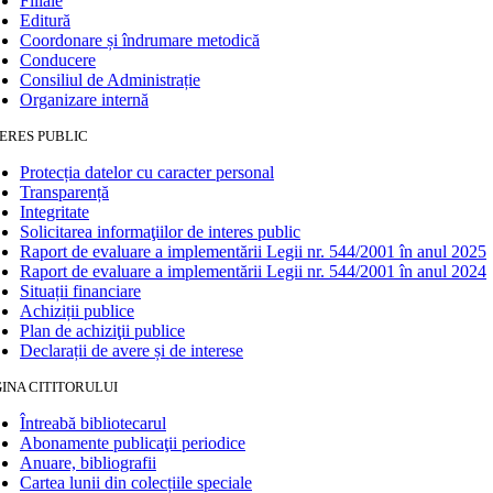
Filiale
Editură
Coordonare și îndrumare metodică
Conducere
Consiliul de Administrație
Organizare internă
ERES PUBLIC
Protecția datelor cu caracter personal
Transparență
Integritate
Solicitarea informaţiilor de interes public
Raport de evaluare a implementării Legii nr. 544/2001 în anul 2025
Raport de evaluare a implementării Legii nr. 544/2001 în anul 2024
Situații financiare
Achiziții publice
Plan de achiziţii publice
Declarații de avere și de interese
INA CITITORULUI
Întreabă bibliotecarul
Abonamente publicaţii periodice
Anuare, bibliografii
Cartea lunii din colecțiile speciale