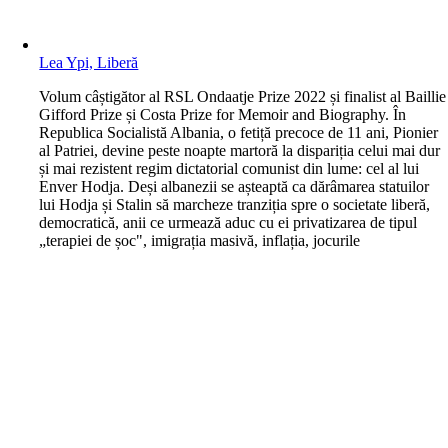
Lea Ypi, Liberă
V
olum câștigător al RSL Ondaatje Prize 2022 și finalist al Baillie
Gifford Prize și Costa Prize for Memoir and Biography. În
Republica Socialistă Albania, o fetiță precoce de 11 ani, Pionier
al Patriei, devine peste noapte martoră la dispariția celui mai dur
și mai rezistent regim dictatorial comunist din lume: cel al lui
Enver Hodja. Deși albanezii se așteaptă ca dărâmarea statuilor
lui Hodja și Stalin să marcheze tranziția spre o societate liberă,
democratică, anii ce urmează aduc cu ei privatizarea de tipul
„terapiei de șoc", imigrația masivă, inflația, jocurile