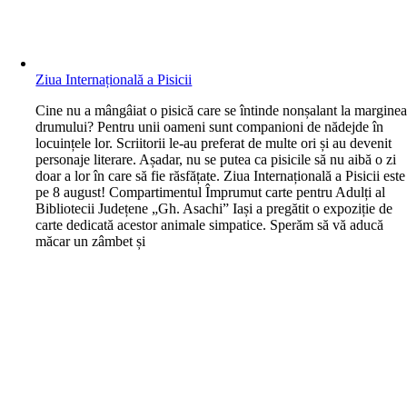
Ziua Internațională a Pisicii
C
ine nu a mângâiat o pisică care se întinde nonșalant la margine
drumului? Pentru unii oameni sunt companioni de nădejde în
locuințele lor. Scriitorii le-au preferat de multe ori și au devenit
personaje literare. Așadar, nu se putea ca pisicile să nu aibă o zi
doar a lor în care să fie răsfățate. Ziua Internațională a Pisicii este
pe 8 august! Compartimentul Împrumut carte pentru Adulți al
Bibliotecii Județene „Gh. Asachi” Iași a pregătit o expoziție de
carte dedicată acestor animale simpatice. Sperăm să vă aducă
măcar un zâmbet și