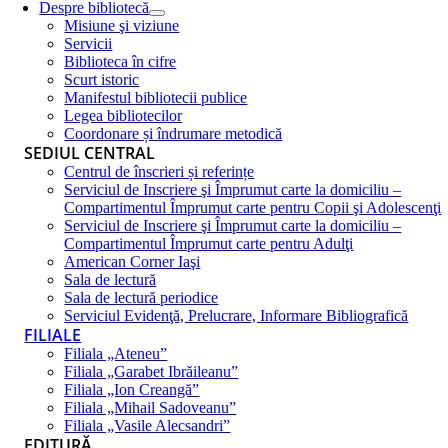
Despre bibliotecă
Misiune şi viziune
Servicii
Biblioteca în cifre
Scurt istoric
Manifestul bibliotecii publice
Legea bibliotecilor
Coordonare și îndrumare metodică
SEDIUL CENTRAL
Centrul de înscrieri și referințe
Serviciul de Inscriere şi Împrumut carte la domiciliu –
Compartimentul Împrumut carte pentru Copii şi Adolescenţi
Serviciul de Inscriere şi Împrumut carte la domiciliu –
Compartimentul Împrumut carte pentru Adulţi
American Corner Iaşi
Sala de lectură
Sala de lectură periodice
Serviciul Evidenţă, Prelucrare, Informare Bibliografică
FILIALE
Filiala „Ateneu”
Filiala „Garabet Ibrăileanu”
Filiala „Ion Creangă”
Filiala „Mihail Sadoveanu”
Filiala „Vasile Alecsandri”
EDITURĂ