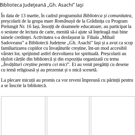
Biblioteca Judeţeană „Gh. Asachi” Iaşi
În data de 13 martie, în cadrul programului
Biblioteca și comunitatea,
preșcolarii de la grupa mare
Românașii
de la Grădinița cu Program
Prelungit Nr. 16 Iași, însoțiți de doamnele educatoare, au participat la
o sesiune de lectura de carte, menită să-i ajute să înțeleagă mai bine
tainele credinței. Activitatea s-a desfașurat la Filiala „Mihail
Sadoveanu” a Bibliotecii Județene „Gh. Asachi” Iași și a avut ca scop
familiarizarea copiilor cu învațăturile creștine, înt-un mod accesibil
vârstei lor, sprijinind astfel dezvoltarea lor spirituală. Preșcolarii au
răsfoit cărțile din bibliotecă și din expoziția organizată cu tema
,,
Învățături creștine pentru cei mici
”. Ei au venit pregătiți cu desene
cu temă religioasă și au prezentat și o mică scenetă.
La plecare micuții au promis ca vor reveni împreună cu părinții pentru
a se înscrie la bibliotecă.