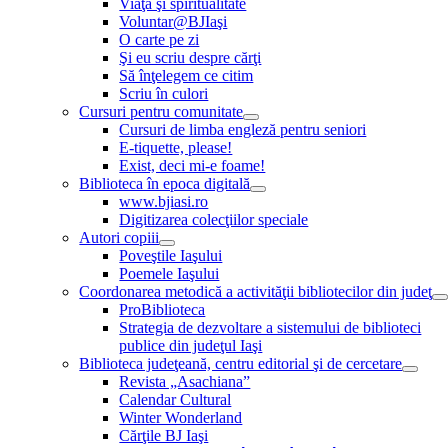
Viaţă şi spiritualitate
Voluntar@BJIaşi
O carte pe zi
Şi eu scriu despre cărţi
Să înţelegem ce citim
Scriu în culori
Cursuri pentru comunitate
Cursuri de limba engleză pentru seniori
E-tiquette, please!
Exist, deci mi-e foame!
Biblioteca în epoca digitală
www.bjiasi.ro
Digitizarea colecţiilor speciale
Autori copiii
Poveştile Iaşului
Poemele Iaşului
Coordonarea metodică a activităţii bibliotecilor din judeţ
ProBiblioteca
Strategia de dezvoltare a sistemului de biblioteci
publice din judeţul Iaşi
Biblioteca judeţeană, centru editorial şi de cercetare
Revista „Asachiana”
Calendar Cultural
Winter Wonderland
Cărţile BJ Iaşi