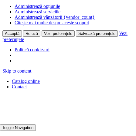
Administrează opțiunile
Administrează serviciile
Administrează vânzătorii {vendor_count}
Citește mai multe despre aceste scopuri
Vezi
Acceptă
Refuză
Vezi preferințele
Salvează preferințele
preferințele
Politică cookie-uri
Skip to content
Catalog online
Contact
Toggle Navigation