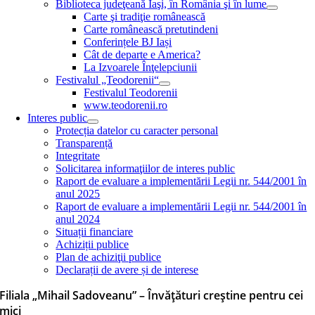
Biblioteca judeţeană Iaşi, în România şi în lume
Carte şi tradiţie românească
Carte românească pretutindeni
Conferințele BJ Iași
Cât de departe e America?
La Izvoarele Înţelepciunii
Festivalul „Teodorenii“
Festivalul Teodorenii
www.teodorenii.ro
Interes public
Protecția datelor cu caracter personal
Transparență
Integritate
Solicitarea informaţiilor de interes public
Raport de evaluare a implementării Legii nr. 544/2001 în
anul 2025
Raport de evaluare a implementării Legii nr. 544/2001 în
anul 2024
Situații financiare
Achiziții publice
Plan de achiziţii publice
Declarații de avere și de interese
Filiala „Mihail Sadoveanu” – Învățături creștine pentru cei
mici