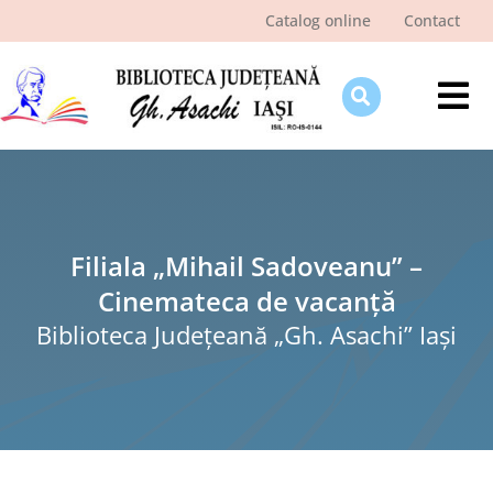
Skip
Catalog online
Contact
to
content
Tog
Nav
Despre bibliotecă
Pagina cititorului
Ştiri şi evenimente
Filiala „Mihail Sadoveanu” –
Cinemateca de vacanță
Programe şi proiecte
Biblioteca Judeţeană „Gh. Asachi” Iaşi
Interes public