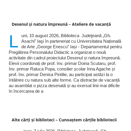
Desenul și natura împreună – Ateliere de vacanță
L
uni, 10 august 2026, Biblioteca Judeţeană „Gh.
Asachi” Iaşi în parteneriat cu Universitatea Națională
de Arte „George Enescu” Iași - Departamentul pentru
Pregătirea Personalului Didactic a organizat o nouă
activitate din cadrul proiectului Desenul și natura împreună.
Elevii coordonați de prof. înv. primar Doina Scutaru, prof.
înv. primar Raluca Popa, consilier școlar Irina Agache și
prof. înv. primar Denisa Pintilie, au participat astăzi la o
întâlnire cu natura sub alte forme. Ca distracție de vacanță
au asamblat o pizza desenată și au exersat linii mai dificile
în încercarea de a
Alte cărți și biblioteci – Cunoaștem cărțile bibliotecii