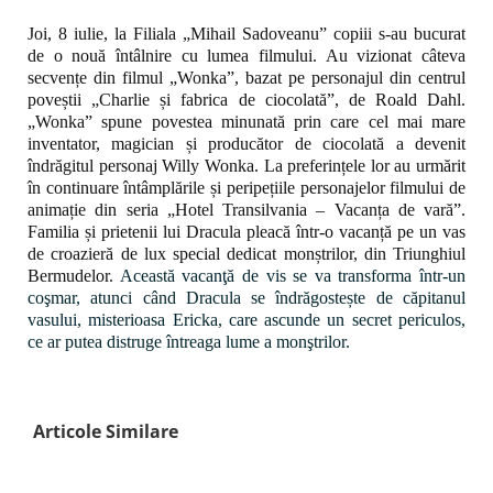
Joi, 8 iulie, la Filiala „Mihail Sadoveanu” copiii s-au bucurat
de o nouă întâlnire cu lumea filmului. Au vizionat câteva
secvențe din filmul „Wonka”, bazat pe personajul din centrul
poveștii „Charlie și fabrica de ciocolată”, de Roald Dahl.
„Wonka” spune povestea minunată prin care cel mai mare
inventator, magician și producător de ciocolată a devenit
îndrăgitul personaj Willy Wonka. La preferințele lor au urmărit
în continuare întâmplările și peripețiile personajelor filmului de
animație din seria „Hotel Transilvania – Vacanța de vară”.
Familia și prietenii lui Dracula pleacă într-o vacanță pe un vas
de croazieră de lux special dedicat monștrilor, din Triunghiul
Bermudelor.
Această vacanţă de vis se va transforma într-un
coşmar, atunci când Dracula se îndrăgostește de căpitanul
vasului, misterioasa Ericka, care ascunde un secret periculos,
ce ar putea distruge întreaga lume a monştrilor.
Articole Similare