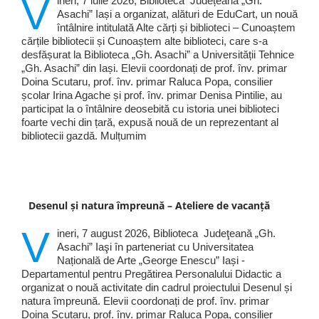
V
ineri, 7 iulie 2026, Biblioteca Județeană „Gh.
Asachi” Iași a organizat, alături de EduCart, un nouă
întâlnire intitulată Alte cărți și biblioteci – Cunoaștem
cărțile bibliotecii și Cunoaștem alte biblioteci, care s-a
desfășurat la Biblioteca „Gh. Asachi” a Universității Tehnice
„Gh. Asachi” din Iași. Elevii coordonați de prof. înv. primar
Doina Scutaru, prof. înv. primar Raluca Popa, consilier
școlar Irina Agache și prof. înv. primar Denisa Pintilie, au
participat la o întâlnire deosebită cu istoria unei biblioteci
foarte vechi din țară, expusă nouă de un reprezentant al
bibliotecii gazdă. Mulțumim
Desenul și natura împreună – Ateliere de vacanță
V
ineri, 7 august 2026, Biblioteca Judeţeană „Gh.
Asachi” Iaşi în parteneriat cu Universitatea
Națională de Arte „George Enescu” Iași -
Departamentul pentru Pregătirea Personalului Didactic a
organizat o nouă activitate din cadrul proiectului Desenul și
natura împreună. Elevii coordonați de prof. înv. primar
Doina Scutaru, prof. înv. primar Raluca Popa, consilier