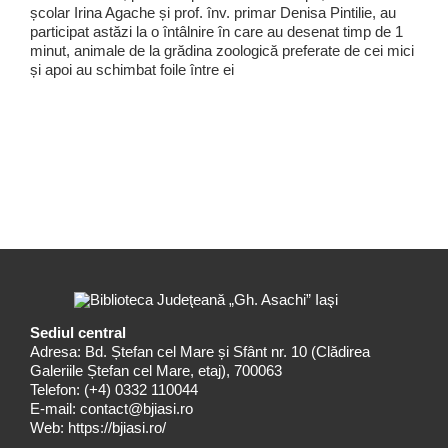
școlar Irina Agache și prof. înv. primar Denisa Pintilie, au
participat astăzi la o întâlnire în care au desenat timp de 1
minut, animale de la grădina zoologică preferate de cei mici
și apoi au schimbat foile între ei
Sediul central
Adresa: Bd. Ștefan cel Mare și Sfânt nr. 10 (Clădirea
Galeriile Ștefan cel Mare, etaj), 700063
Telefon:
(+4) 0332 110044
E-mail:
contact@bjiasi.ro
Web:
https://bjiasi.ro/