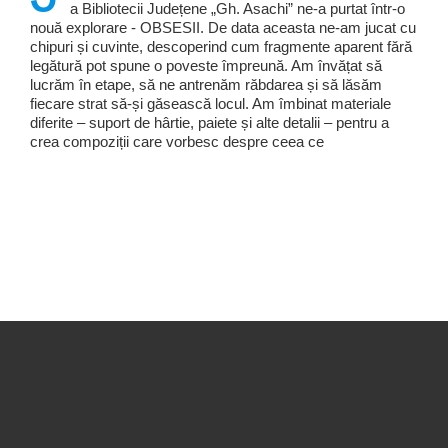
a Bibliotecii Județene „Gh. Asachi” ne-a purtat într-o
nouă explorare - OBSESII. De data aceasta ne-am jucat cu
chipuri și cuvinte, descoperind cum fragmente aparent fără
legătură pot spune o poveste împreună. Am învățat să
lucrăm în etape, să ne antrenăm răbdarea și să lăsăm
fiecare strat să-și găsească locul. Am îmbinat materiale
diferite – suport de hârtie, paiete și alte detalii – pentru a
crea compoziții care vorbesc despre ceea ce