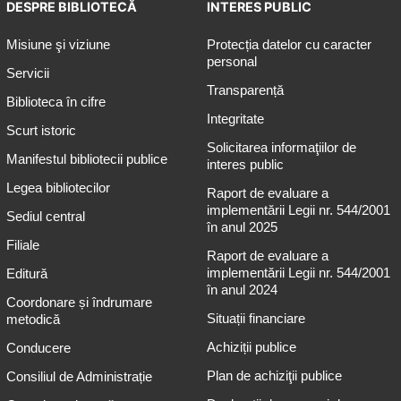
DESPRE BIBLIOTECĂ
INTERES PUBLIC
Misiune şi viziune
Protecția datelor cu caracter
personal
Servicii
Transparență
Biblioteca în cifre
Integritate
Scurt istoric
Solicitarea informaţiilor de
Manifestul bibliotecii publice
interes public
Legea bibliotecilor
Raport de evaluare a
implementării Legii nr. 544/2001
Sediul central
în anul 2025
Filiale
Raport de evaluare a
implementării Legii nr. 544/2001
Editură
în anul 2024
Coordonare și îndrumare
Situații financiare
metodică
Achiziții publice
Conducere
Plan de achiziţii publice
Consiliul de Administrație