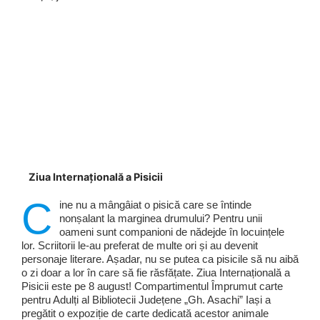
Ziua Internațională a Pisicii
C
ine nu a mângâiat o pisică care se întinde
nonșalant la marginea drumului? Pentru unii
oameni sunt companioni de nădejde în locuințele
lor. Scriitorii le-au preferat de multe ori și au devenit
personaje literare. Așadar, nu se putea ca pisicile să nu aibă
o zi doar a lor în care să fie răsfățate. Ziua Internațională a
Pisicii este pe 8 august! Compartimentul Împrumut carte
pentru Adulți al Bibliotecii Județene „Gh. Asachi” Iași a
pregătit o expoziție de carte dedicată acestor animale