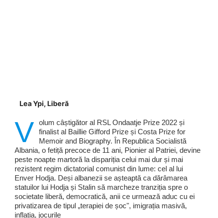
Lea Ypi, Liberă
V
olum câștigător al RSL Ondaatje Prize 2022 și
finalist al Baillie Gifford Prize și Costa Prize for
Memoir and Biography. În Republica Socialistă
Albania, o fetiță precoce de 11 ani, Pionier al Patriei, devine
peste noapte martoră la dispariția celui mai dur și mai
rezistent regim dictatorial comunist din lume: cel al lui
Enver Hodja. Deși albanezii se așteaptă ca dărâmarea
statuilor lui Hodja și Stalin să marcheze tranziția spre o
societate liberă, democratică, anii ce urmează aduc cu ei
privatizarea de tipul „terapiei de șoc", imigrația masivă,
inflația, jocurile