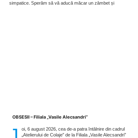
simpatice. Sperăm să vă aducă măcar un zâmbet și
OBSESII – Filiala „Vasile Alecsandri”
J
oi, 6 august 2026, cea de-a patra întâlnire din cadrul
„Atelierului de Colaje” de la Filiala „Vasile Alecsandri”