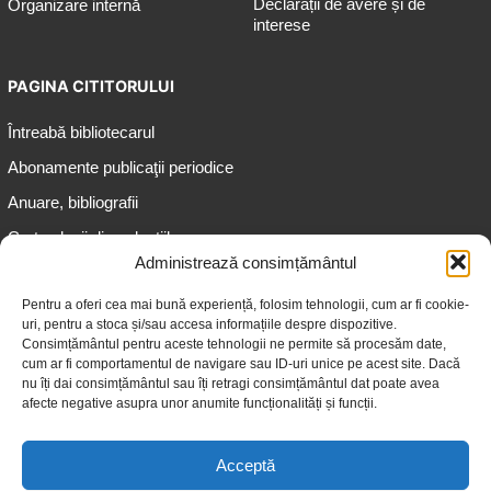
Declarații de avere și de
Organizare internă
interese
PAGINA CITITORULUI
Întreabă bibliotecarul
Abonamente publicaţii periodice
Anuare, bibliografii
Cartea lunii din colecțiile
speciale
Administrează consimțământul
Informații pentru copii
Pentru a oferi cea mai bună experiență, folosim tehnologii, cum ar fi cookie-
uri, pentru a stoca și/sau accesa informațiile despre dispozitive.
Informații pentru adolescenți
Consimțământul pentru aceste tehnologii ne permite să procesăm date,
Informații pentru adulți
cum ar fi comportamentul de navigare sau ID-uri unice pe acest site. Dacă
nu îți dai consimțământul sau îți retragi consimțământul dat poate avea
Informații pentru seniori
afecte negative asupra unor anumite funcționalități și funcții.
Biblioteci publice
Acceptă