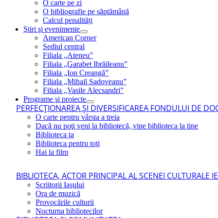
O carte pe zi
O bibliografie pe săptămână
Calcul penalități
Ştiri şi evenimente
American Corner
Sediul central
Filiala „Ateneu”
Filiala „Garabet Ibrăileanu”
Filiala „Ion Creangă”
Filiala „Mihail Sadoveanu”
Filiala „Vasile Alecsandri”
Programe şi proiecte
PERFECŢIONAREA ŞI DIVERSIFICAREA FONDULUI DE DOC
O carte pentru vârsta a treia
Dacă nu poţi veni la bibliotecă, vine biblioteca la tine
Biblioteca ta
Biblioteca pentru toţi
Hai la film
BIBLIOTECA, ACTOR PRINCIPAL AL SCENEI CULTURALE I
Scriitorii Iaşului
Ora de muzică
Provocările culturii
Nocturna bibliotecilor