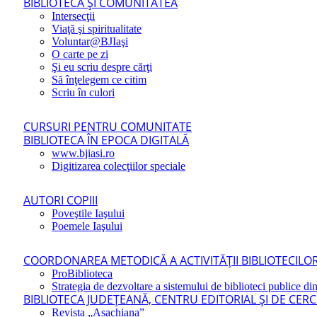
BIBLIOTECA ŞI COMUNITATEA
Intersecţii
Viaţă şi spiritualitate
Voluntar@BJIaşi
O carte pe zi
Şi eu scriu despre cărţi
Să înţelegem ce citim
Scriu în culori
CURSURI PENTRU COMUNITATE
BIBLIOTECA ÎN EPOCA DIGITALĂ
www.bjiasi.ro
Digitizarea colecţiilor speciale
AUTORI COPIII
Poveştile Iaşului
Poemele Iaşului
COORDONAREA METODICĂ A ACTIVITĂŢII BIBLIOTECILOR
ProBiblioteca
Strategia de dezvoltare a sistemului de biblioteci publice din
BIBLIOTECA JUDEŢEANĂ, CENTRU EDITORIAL ŞI DE CER
Revista „Asachiana”