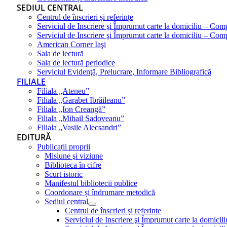
SEDIUL CENTRAL
Centrul de înscrieri și referințe
Serviciul de Inscriere şi Împrumut carte la domiciliu – Com
Serviciul de Inscriere şi Împrumut carte la domiciliu – Co
American Corner Iaşi
Sala de lectură
Sala de lectură periodice
Serviciul Evidenţă, Prelucrare, Informare Bibliografică
FILIALE
Filiala „Ateneu”
Filiala „Garabet Ibrăileanu”
Filiala „Ion Creangă”
Filiala „Mihail Sadoveanu”
Filiala „Vasile Alecsandri”
EDITURĂ
Publicații proprii
Misiune şi viziune
Biblioteca în cifre
Scurt istoric
Manifestul bibliotecii publice
Coordonare și îndrumare metodică
Sediul central
Centrul de înscrieri și referințe
Serviciul de Inscriere şi Împrumut carte la domici