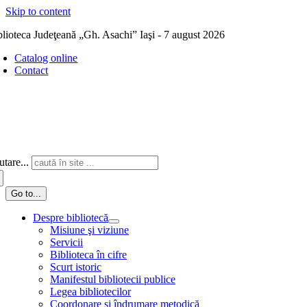
Skip to content
blioteca Judeţeană „Gh. Asachi” Iaşi - 7 august 2026
Catalog online
Contact
tare...
Go to...
Despre bibliotecă
Misiune şi viziune
Servicii
Biblioteca în cifre
Scurt istoric
Manifestul bibliotecii publice
Legea bibliotecilor
Coordonare și îndrumare metodică