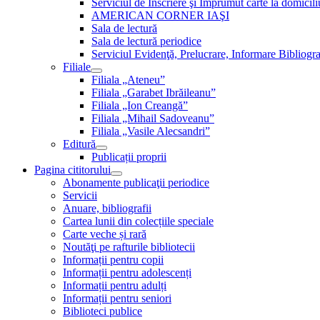
Serviciul de Inscriere şi Împrumut carte la domici
AMERICAN CORNER IAŞI
Sala de lectură
Sala de lectură periodice
Serviciul Evidenţă, Prelucrare, Informare Bibliogra
Filiale
Filiala „Ateneu”
Filiala „Garabet Ibrăileanu”
Filiala „Ion Creangă”
Filiala „Mihail Sadoveanu”
Filiala „Vasile Alecsandri”
Editură
Publicații proprii
Pagina cititorului
Abonamente publicaţii periodice
Servicii
Anuare, bibliografii
Cartea lunii din colecțiile speciale
Carte veche și rară
Noutăţi pe rafturile bibliotecii
Informații pentru copii
Informații pentru adolescenți
Informații pentru adulți
Informații pentru seniori
Biblioteci publice