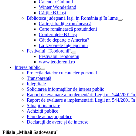
Calendar Cultural
Winter Wonderland
Cărţile BJ Iaşi
Biblioteca judeţeană Iaşi, în România şi în lume
Carte şi tradiţie românească
Carte românească pretutindeni
Conferințele BJ Iași
Cât de departe e America?
La Izvoarele Înţelepciunii
Festivalul „Teodorenii“
Festivalul Teodorenii
www.teodorenii.ro
Interes public
Protecția datelor cu caracter personal
Transparență
Integritate
Solicitarea informaţiilor de interes public
Raport de evaluare a implementării Legii nr. 544/2001 în
Raport de evaluare a implementării Legii nr. 544/2001 în
Situații financiare
Achiziții publice
Plan de achiziţii publice
Declarații de avere și de interese
Filiala „Mihail Sadoveanu”