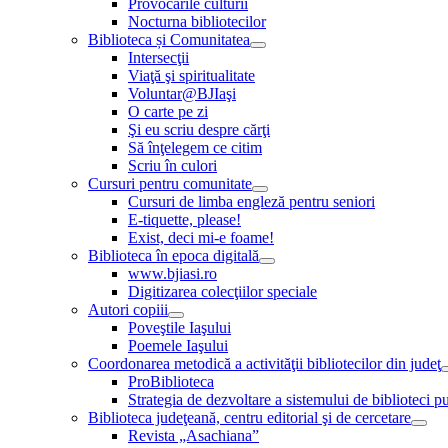
Provocările culturii
Nocturna bibliotecilor
Biblioteca și Comunitatea
Intersecţii
Viaţă şi spiritualitate
Voluntar@BJIaşi
O carte pe zi
Şi eu scriu despre cărţi
Să înţelegem ce citim
Scriu în culori
Cursuri pentru comunitate
Cursuri de limba engleză pentru seniori
E-tiquette, please!
Exist, deci mi-e foame!
Biblioteca în epoca digitală
www.bjiasi.ro
Digitizarea colecţiilor speciale
Autori copiii
Poveştile Iaşului
Poemele Iaşului
Coordonarea metodică a activităţii bibliotecilor din judeţ
ProBiblioteca
Strategia de dezvoltare a sistemului de biblioteci pu
Biblioteca judeţeană, centru editorial şi de cercetare
Revista „Asachiana”