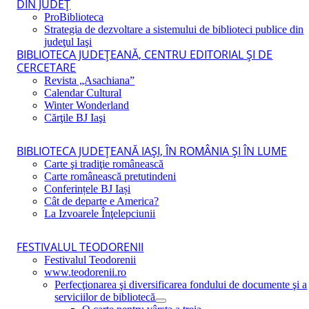
DIN JUDEŢ
ProBiblioteca
Strategia de dezvoltare a sistemului de biblioteci publice din
judeţul Iaşi
BIBLIOTECA JUDEŢEANĂ, CENTRU EDITORIAL ŞI DE
CERCETARE
Revista „Asachiana”
Calendar Cultural
Winter Wonderland
Cărţile BJ Iaşi
BIBLIOTECA JUDEŢEANĂ IAŞI, ÎN ROMÂNIA ŞI ÎN LUME
Carte şi tradiţie românească
Carte românească pretutindeni
Conferințele BJ Iași
Cât de departe e America?
La Izvoarele Înţelepciunii
FESTIVALUL TEODORENII
Festivalul Teodorenii
www.teodorenii.ro
Perfecţionarea şi diversificarea fondului de documente şi a
serviciilor de bibliotecă