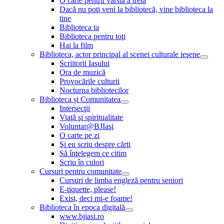
O carte pentru vârsta a treia
Dacă nu poţi veni la bibliotecă, vine biblioteca la
tine
Biblioteca ta
Biblioteca pentru toţi
Hai la film
Biblioteca, actor principal al scenei culturale ieşene
Scriitorii Iaşului
Ora de muzică
Provocările culturii
Nocturna bibliotecilor
Biblioteca și Comunitatea
Intersecţii
Viaţă şi spiritualitate
Voluntar@BJIaşi
O carte pe zi
Şi eu scriu despre cărţi
Să înţelegem ce citim
Scriu în culori
Cursuri pentru comunitate
Cursuri de limba engleză pentru seniori
E-tiquette, please!
Exist, deci mi-e foame!
Biblioteca în epoca digitală
www.bjiasi.ro