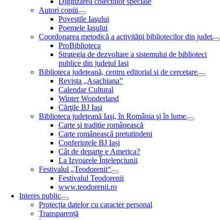
Digitizarea colecţiilor speciale
Autori copiii
Poveştile Iaşului
Poemele Iaşului
Coordonarea metodică a activităţii bibliotecilor din judeţ
ProBiblioteca
Strategia de dezvoltare a sistemului de biblioteci
publice din judeţul Iaşi
Biblioteca judeţeană, centru editorial şi de cercetare
Revista „Asachiana”
Calendar Cultural
Winter Wonderland
Cărţile BJ Iaşi
Biblioteca judeţeană Iaşi, în România şi în lume
Carte şi tradiţie românească
Carte românească pretutindeni
Conferințele BJ Iași
Cât de departe e America?
La Izvoarele Înţelepciunii
Festivalul „Teodorenii“
Festivalul Teodorenii
www.teodorenii.ro
Interes public
Protecția datelor cu caracter personal
Transparență