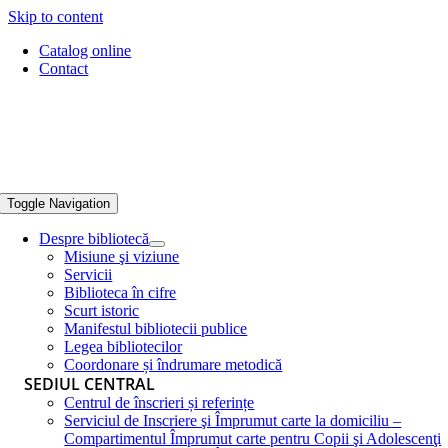
Skip to content
Catalog online
Contact
Toggle Navigation
Despre bibliotecă
Misiune şi viziune
Servicii
Biblioteca în cifre
Scurt istoric
Manifestul bibliotecii publice
Legea bibliotecilor
Coordonare și îndrumare metodică
SEDIUL CENTRAL
Centrul de înscrieri și referințe
Serviciul de Inscriere şi Împrumut carte la domiciliu –
Compartimentul Împrumut carte pentru Copii şi Adolescenţi