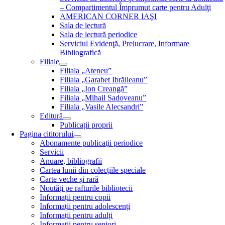
– Compartimentul Împrumut carte pentru Adulţi
AMERICAN CORNER IAŞI
Sala de lectură
Sala de lectură periodice
Serviciul Evidenţă, Prelucrare, Informare
Bibliografică
Filiale
Filiala „Ateneu”
Filiala „Garabet Ibrăileanu”
Filiala „Ion Creangă”
Filiala „Mihail Sadoveanu”
Filiala „Vasile Alecsandri”
Editură
Publicații proprii
Pagina cititorului
Abonamente publicaţii periodice
Servicii
Anuare, bibliografii
Cartea lunii din colecțiile speciale
Carte veche și rară
Noutăţi pe rafturile bibliotecii
Informații pentru copii
Informații pentru adolescenți
Informații pentru adulți
Informații pentru seniori