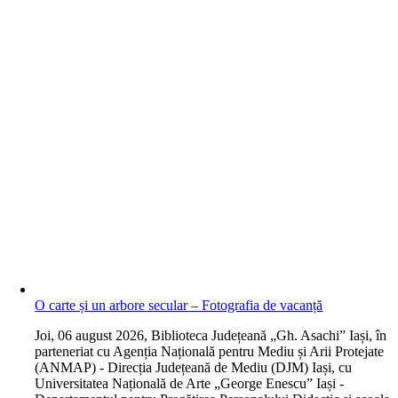
O carte și un arbore secular – Fotografia de vacanță
J
oi, 06 august 2026, Biblioteca Județeană „Gh. Asachi” Iași, în
parteneriat cu Agenția Națională pentru Mediu și Arii Protejate
(ANMAP) - Direcția Județeană de Mediu (DJM) Iași, cu
Universitatea Națională de Arte „George Enescu” Iași -