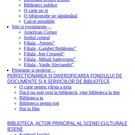
Biblioteci publice
O carte pe zi
O bibliografie pe săptămână
Calcul penalități
Ştiri şi evenimente
American Corner
Sediul central
Filiala „Ateneu”
Filiala „Garabet Ibrăileanu”
Filiala „Ion Creangă”
Filiala „Mihail Sadoveanu”
Filiala „Vasile Alecsandri”
Programe şi proiecte
PERFECŢIONAREA ŞI DIVERSIFICAREA FONDULUI DE
DOCUMENTE ŞI A SERVICIILOR DE BIBLIOTECĂ
O carte pentru vârsta a treia
Dacă nu poţi veni la bibliotecă, vine biblioteca la tine
Biblioteca ta
Biblioteca pentru toţi
Hai la film
BIBLIOTECA, ACTOR PRINCIPAL AL SCENEI CULTURALE
IEŞENE
Scriitorii Iaşului