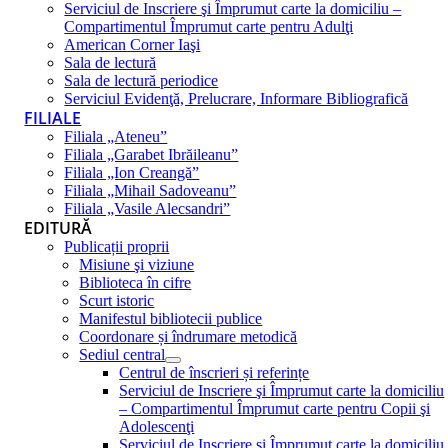
Serviciul de Inscriere şi Împrumut carte la domiciliu –
Compartimentul Împrumut carte pentru Adulţi
American Corner Iaşi
Sala de lectură
Sala de lectură periodice
Serviciul Evidenţă, Prelucrare, Informare Bibliografică
FILIALE
Filiala „Ateneu”
Filiala „Garabet Ibrăileanu”
Filiala „Ion Creangă”
Filiala „Mihail Sadoveanu”
Filiala „Vasile Alecsandri”
EDITURĂ
Publicații proprii
Misiune şi viziune
Biblioteca în cifre
Scurt istoric
Manifestul bibliotecii publice
Coordonare și îndrumare metodică
Sediul central
Centrul de înscrieri și referințe
Serviciul de Inscriere şi Împrumut carte la domiciliu
– Compartimentul Împrumut carte pentru Copii şi
Adolescenţi
Serviciul de Inscriere şi Împrumut carte la domiciliu