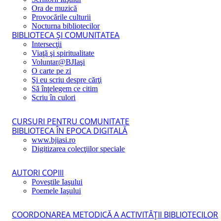
Ora de muzică
Provocările culturii
Nocturna bibliotecilor
BIBLIOTECA ŞI COMUNITATEA
Intersecţii
Viaţă şi spiritualitate
Voluntar@BJIaşi
O carte pe zi
Şi eu scriu despre cărţi
Să înţelegem ce citim
Scriu în culori
CURSURI PENTRU COMUNITATE
BIBLIOTECA ÎN EPOCA DIGITALĂ
www.bjiasi.ro
Digitizarea colecţiilor speciale
AUTORI COPIII
Poveştile Iaşului
Poemele Iaşului
COORDONAREA METODICĂ A ACTIVITĂŢII BIBLIOTECILOR