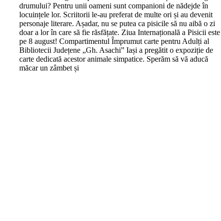
drumului? Pentru unii oameni sunt companioni de nădejde în
locuințele lor. Scriitorii le-au preferat de multe ori și au devenit
personaje literare. Așadar, nu se putea ca pisicile să nu aibă o zi
doar a lor în care să fie răsfățate. Ziua Internațională a Pisicii este
pe 8 august! Compartimentul Împrumut carte pentru Adulți al
Bibliotecii Județene „Gh. Asachi” Iași a pregătit o expoziție de
carte dedicată acestor animale simpatice. Sperăm să vă aducă
măcar un zâmbet și