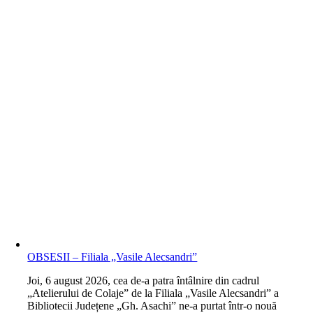
OBSESII – Filiala „Vasile Alecsandri”
J
oi, 6 august 2026, cea de-a patra întâlnire din cadrul
„Atelierului de Colaje” de la Filiala „Vasile Alecsandri” a
Bibliotecii Județene „Gh. Asachi” ne-a purtat într-o nouă