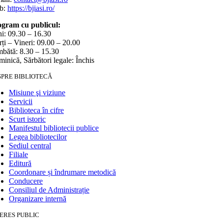
b:
https://bjiasi.ro/
gram cu publicul:
i: 09.30 – 16.30
ți – Vineri: 09.00 – 20.00
bătă: 8.30 – 15.30
inică, Sărbători legale: Închis
SPRE BIBLIOTECĂ
Misiune şi viziune
Servicii
Biblioteca în cifre
Scurt istoric
Manifestul bibliotecii publice
Legea bibliotecilor
Sediul central
Filiale
Editură
Coordonare și îndrumare metodică
Conducere
Consiliul de Administrație
Organizare internă
ERES PUBLIC