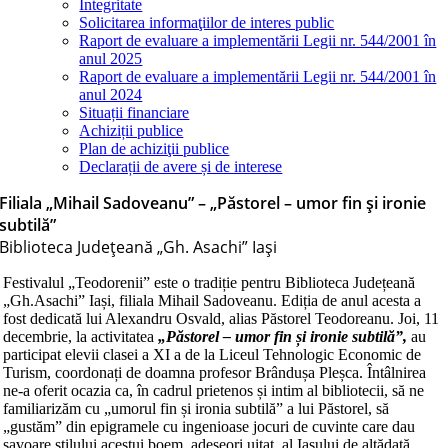
Integritate
Solicitarea informaţiilor de interes public
Raport de evaluare a implementării Legii nr. 544/2001 în
anul 2025
Raport de evaluare a implementării Legii nr. 544/2001 în
anul 2024
Situații financiare
Achiziții publice
Plan de achiziţii publice
Declarații de avere și de interese
Filiala „Mihail Sadoveanu” – „Păstorel – umor fin și ironie
subtilă”
Biblioteca Judeţeană „Gh. Asachi” Iaşi
Festivalul „Teodorenii” este o tradiție pentru Biblioteca Județeană
„Gh.Asachi” Iași, filiala Mihail Sadoveanu. Ediția de anul acesta a
fost dedicată lui Alexandru Osvald, alias Păstorel Teodoreanu. Joi, 11
decembrie, la activitatea
„Păstorel – umor fin și ironie subtilă”,
au
participat elevii clasei a XI a de la Liceul Tehnologic Economic de
Turism, coordonați de doamna profesor Brândușa Pleșca. Întâlnirea
ne-a oferit ocazia ca, în cadrul prietenos și intim al bibliotecii, să ne
familiarizăm cu „umorul fin și ironia subtilă” a lui Păstorel, să
„gustăm” din epigramele cu ingenioase jocuri de cuvinte care dau
savoare stilului acestui boem, adeseori uitat, al Iașului de altădată.