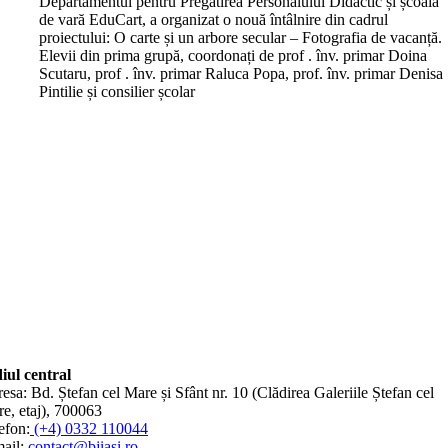
Departamentul pentru Pregătirea Personalului Didactic și școala
de vară EduCart, a organizat o nouă întâlnire din cadrul
proiectului: O carte și un arbore secular – Fotografia de vacanță.
Elevii din prima grupă, coordonați de prof . înv. primar Doina
Scutaru, prof . înv. primar Raluca Popa, prof. înv. primar Denisa
Pintilie și consilier școlar
iul central
esa: Bd. Ștefan cel Mare și Sfânt nr. 10 (Clădirea Galeriile Ștefan cel
e, etaj), 700063
efon:
(+4) 0332 110044
ail:
contact@bjiasi.ro