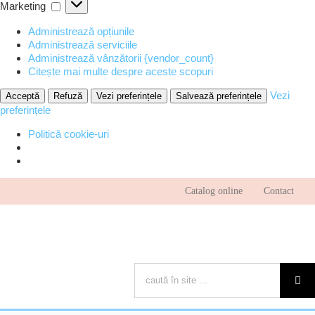
Marketing
Marketing
Administrează opțiunile
Administrează serviciile
Administrează vânzătorii {vendor_count}
Citește mai multe despre aceste scopuri
Vezi
Acceptă
Refuză
Vezi preferințele
Salvează preferințele
preferințele
Politică cookie-uri
Skip
Catalog online
Contact
to
content
Cautare...