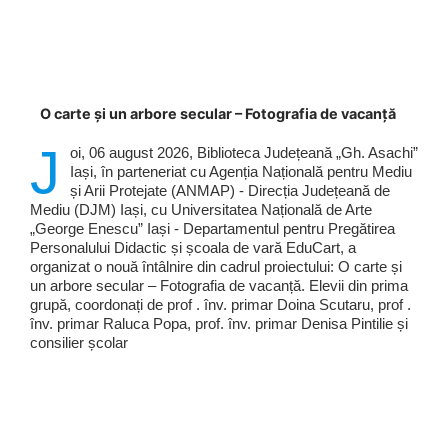
O carte și un arbore secular – Fotografia de vacanță
J
oi, 06 august 2026, Biblioteca Județeană „Gh. Asachi”
Iași, în parteneriat cu Agenția Națională pentru Mediu
și Arii Protejate (ANMAP) - Direcția Județeană de
Mediu (DJM) Iași, cu Universitatea Națională de Arte
„George Enescu” Iași - Departamentul pentru Pregătirea
Personalului Didactic și școala de vară EduCart, a
organizat o nouă întâlnire din cadrul proiectului: O carte și
un arbore secular – Fotografia de vacanță. Elevii din prima
grupă, coordonați de prof . înv. primar Doina Scutaru, prof .
înv. primar Raluca Popa, prof. înv. primar Denisa Pintilie și
consilier școlar