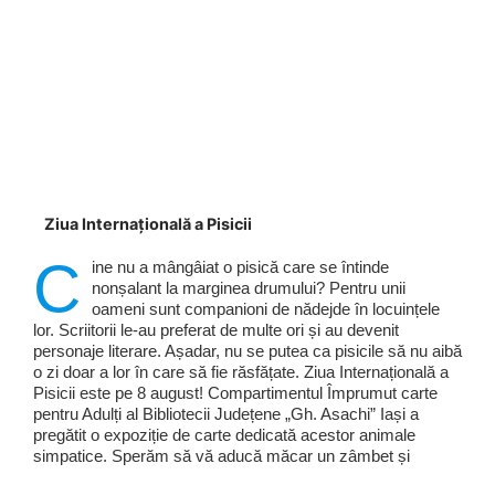
Ziua Internațională a Pisicii
C
ine nu a mângâiat o pisică care se întinde
nonșalant la marginea drumului? Pentru unii
oameni sunt companioni de nădejde în locuințele
lor. Scriitorii le-au preferat de multe ori și au devenit
personaje literare. Așadar, nu se putea ca pisicile să nu aibă
o zi doar a lor în care să fie răsfățate. Ziua Internațională a
Pisicii este pe 8 august! Compartimentul Împrumut carte
pentru Adulți al Bibliotecii Județene „Gh. Asachi” Iași a
pregătit o expoziție de carte dedicată acestor animale
simpatice. Sperăm să vă aducă măcar un zâmbet și