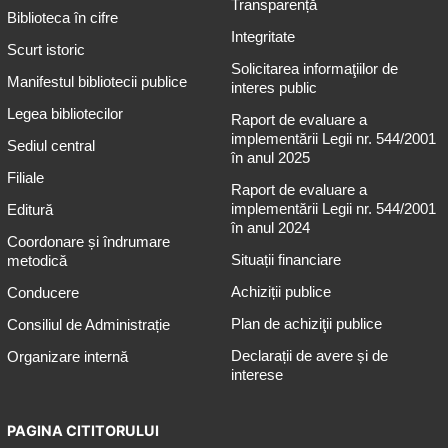
Transparență
Biblioteca în cifre
Integritate
Scurt istoric
Solicitarea informaţiilor de
Manifestul bibliotecii publice
interes public
Legea bibliotecilor
Raport de evaluare a
implementării Legii nr. 544/2001
Sediul central
în anul 2025
Filiale
Raport de evaluare a
implementării Legii nr. 544/2001
Editură
în anul 2024
Coordonare și îndrumare
Situații financiare
metodică
Achiziții publice
Conducere
Plan de achiziţii publice
Consiliul de Administrație
Declarații de avere și de
Organizare internă
interese
PAGINA CITITORULUI