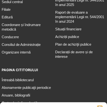
implementării Legii nr. 544/2001
Sediul central
în anul 2025
Filiale
Raport de evaluare a
implementării Legii nr. 544/2001
Editură
în anul 2024
Coordonare și îndrumare
Situații financiare
metodică
Achiziții publice
Conducere
Plan de achiziţii publice
Consiliul de Administrație
Declarații de avere și de
Organizare internă
interese
PAGINA CITITORULUI
Întreabă bibliotecarul
Abonamente publicaţii periodice
Anuare, bibliografii
Cartea lunii din colecțiile