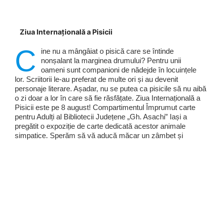
Ziua Internațională a Pisicii
C
ine nu a mângâiat o pisică care se întinde
nonșalant la marginea drumului? Pentru unii
oameni sunt companioni de nădejde în locuințele
lor. Scriitorii le-au preferat de multe ori și au devenit
personaje literare. Așadar, nu se putea ca pisicile să nu aibă
o zi doar a lor în care să fie răsfățate. Ziua Internațională a
Pisicii este pe 8 august! Compartimentul Împrumut carte
pentru Adulți al Bibliotecii Județene „Gh. Asachi” Iași a
pregătit o expoziție de carte dedicată acestor animale
simpatice. Sperăm să vă aducă măcar un zâmbet și