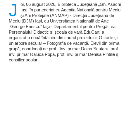
J
oi, 06 august 2026, Biblioteca Județeană „Gh. Asachi”
Iași, în parteneriat cu Agenția Națională pentru Mediu
și Arii Protejate (ANMAP) - Direcția Județeană de
Mediu (DJM) Iași, cu Universitatea Națională de Arte
„George Enescu” Iași - Departamentul pentru Pregătirea
Personalului Didactic și școala de vară EduCart, a
organizat o nouă întâlnire din cadrul proiectului: O carte și
un arbore secular – Fotografia de vacanță. Elevii din prima
grupă, coordonați de prof . înv. primar Doina Scutaru, prof .
înv. primar Raluca Popa, prof. înv. primar Denisa Pintilie și
consilier școlar