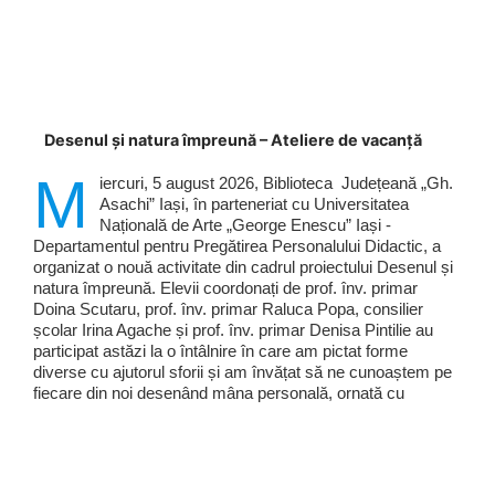
Desenul și natura împreună – Ateliere de vacanță
M
iercuri, 5 august 2026, Biblioteca Județeană „Gh.
Asachi” Iași, în parteneriat cu Universitatea
Națională de Arte „George Enescu” Iași -
Departamentul pentru Pregătirea Personalului Didactic, a
organizat o nouă activitate din cadrul proiectului Desenul și
natura împreună. Elevii coordonați de prof. înv. primar
Doina Scutaru, prof. înv. primar Raluca Popa, consilier
școlar Irina Agache și prof. înv. primar Denisa Pintilie au
participat astăzi la o întâlnire în care am pictat forme
diverse cu ajutorul sforii și am învățat să ne cunoaștem pe
fiecare din noi desenând mâna personală, ornată cu