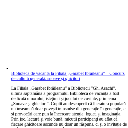
Biblioteca de vacanță la Filiala „Garabet Ibrăileanu” – Concurs
de cultură generală: snoave și ghicitori
L
a Filiala „Garabet Ibrăileanu” a Bibliotecii ”Gh. Asachi”,
ultima săptămână a programului Biblioteca de vacanță a fost
dedicată umorului, istețimii și jocului de cuvinte, prin tema
„Snoave și ghicitori”. Copiii au descoperit că literatura populară
nu înseamnă doar povești transmise din generație în generație, ci
și provocări care pun la încercare atenția, logica și imaginația.
Prin joc, lectură și voie bună, micuții participanți au aflat că
fiecare ghicitoare ascunde nu doar un răspuns, ci și o invitație de