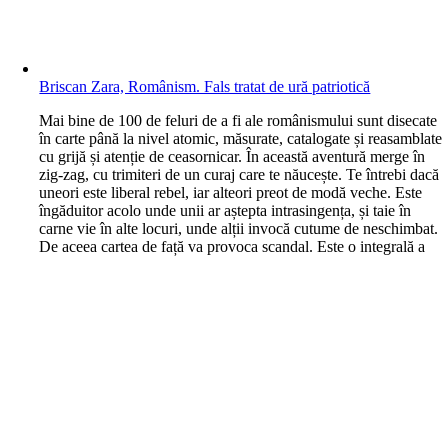
Briscan Zara, Românism. Fals tratat de ură patriotică
M
ai bine de 100 de feluri de a fi ale românismului sunt disecate
în carte până la nivel atomic, măsurate, catalogate și reasamblate
cu grijă și atenție de ceasornicar. În această aventură merge în
zig-zag, cu trimiteri de un curaj care te năucește. Te întrebi dacă
uneori este liberal rebel, iar alteori preot de modă veche. Este
îngăduitor acolo unde unii ar aștepta intrasingența, și taie în
carne vie în alte locuri, unde alții invocă cutume de neschimbat.
De aceea cartea de față va provoca scandal. Este o integrală a