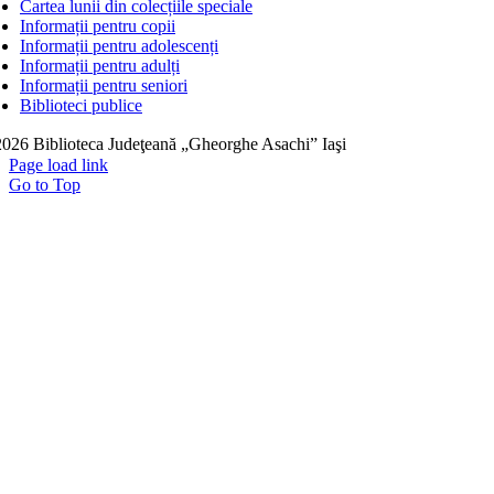
Cartea lunii din colecțiile speciale
Informații pentru copii
Informații pentru adolescenți
Informații pentru adulți
Informații pentru seniori
Biblioteci publice
026 Biblioteca Judeţeană „Gheorghe Asachi” Iaşi
Page load link
Go to Top