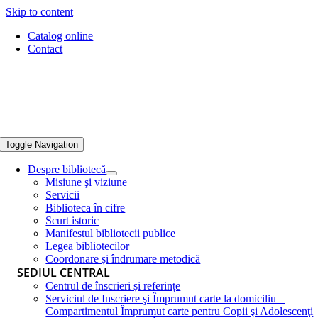
Skip to content
Catalog online
Contact
Toggle Navigation
Despre bibliotecă
Misiune şi viziune
Servicii
Biblioteca în cifre
Scurt istoric
Manifestul bibliotecii publice
Legea bibliotecilor
Coordonare și îndrumare metodică
SEDIUL CENTRAL
Centrul de înscrieri și referințe
Serviciul de Inscriere şi Împrumut carte la domiciliu –
Compartimentul Împrumut carte pentru Copii şi Adolescenţi