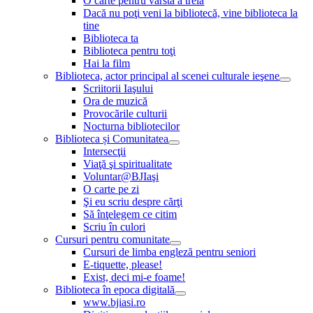
O carte pentru vârsta a treia
Dacă nu poţi veni la bibliotecă, vine biblioteca la
tine
Biblioteca ta
Biblioteca pentru toţi
Hai la film
Biblioteca, actor principal al scenei culturale ieşene
Scriitorii Iaşului
Ora de muzică
Provocările culturii
Nocturna bibliotecilor
Biblioteca și Comunitatea
Intersecţii
Viaţă şi spiritualitate
Voluntar@BJIaşi
O carte pe zi
Şi eu scriu despre cărţi
Să înţelegem ce citim
Scriu în culori
Cursuri pentru comunitate
Cursuri de limba engleză pentru seniori
E-tiquette, please!
Exist, deci mi-e foame!
Biblioteca în epoca digitală
www.bjiasi.ro