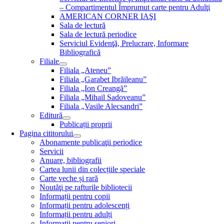
– Compartimentul Împrumut carte pentru Adulţi
AMERICAN CORNER IAŞI
Sala de lectură
Sala de lectură periodice
Serviciul Evidenţă, Prelucrare, Informare
Bibliografică
Filiale
Filiala „Ateneu”
Filiala „Garabet Ibrăileanu”
Filiala „Ion Creangă”
Filiala „Mihail Sadoveanu”
Filiala „Vasile Alecsandri”
Editură
Publicații proprii
Pagina cititorului
Abonamente publicaţii periodice
Servicii
Anuare, bibliografii
Cartea lunii din colecțiile speciale
Carte veche și rară
Noutăţi pe rafturile bibliotecii
Informații pentru copii
Informații pentru adolescenți
Informații pentru adulți
Informații pentru seniori