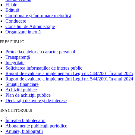
Filiale
Editură
Coordonare și îndrumare metodică
Conducere
Consiliul de Administrație
Organizare internă
ERES PUBLIC
Protecția datelor cu caracter personal
Transparență
Integritate
Solicitarea informaţiilor de interes public
Raport de evaluare a implementării Legii nr. 544/2001 în anul 2025
Raport de evaluare a implementării Legii nr. 544/2001 în anul 2024
Situații financiare
Achiziții publice
Plan de achiziţii publice
Declarații de avere și de interese
INA CITITORULUI
Întreabă bibliotecarul
Abonamente publicaţii periodice
Anuare, bibliografii