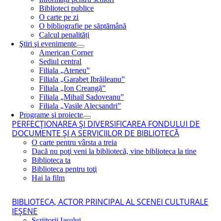
Biblioteci publice
O carte pe zi
O bibliografie pe săptămână
Calcul penalități
Ştiri şi evenimente
American Corner
Sediul central
Filiala „Ateneu”
Filiala „Garabet Ibrăileanu”
Filiala „Ion Creangă”
Filiala „Mihail Sadoveanu”
Filiala „Vasile Alecsandri”
Programe şi proiecte
PERFECŢIONAREA ŞI DIVERSIFICAREA FONDULUI DE
DOCUMENTE ŞI A SERVICIILOR DE BIBLIOTECĂ
O carte pentru vârsta a treia
Dacă nu poţi veni la bibliotecă, vine biblioteca la tine
Biblioteca ta
Biblioteca pentru toţi
Hai la film
BIBLIOTECA, ACTOR PRINCIPAL AL SCENEI CULTURALE
IEŞENE
Scriitorii Iaşului