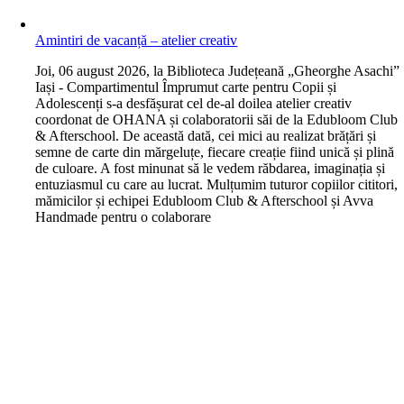
Amintiri de vacanță – atelier creativ
J
oi, 06 august 2026, la Biblioteca Județeană „Gheorghe Asachi”
Iași - Compartimentul Împrumut carte pentru Copii și
Adolescenți s-a desfășurat cel de-al doilea atelier creativ
coordonat de OHANA și colaboratorii săi de la Edubloom Club
& Afterschool. De această dată, cei mici au realizat brățări și
semne de carte din mărgeluțe, fiecare creație fiind unică și plină
de culoare. A fost minunat să le vedem răbdarea, imaginația și
entuziasmul cu care au lucrat. Mulțumim tuturor copiilor cititori,
mămicilor și echipei Edubloom Club & Afterschool și Avva
Handmade pentru o colaborare