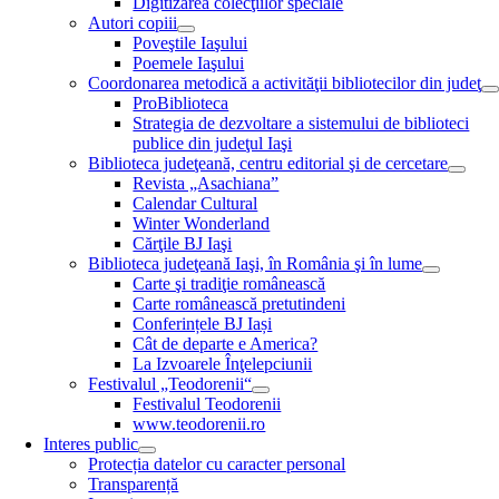
Digitizarea colecţiilor speciale
Autori copiii
Poveştile Iaşului
Poemele Iaşului
Coordonarea metodică a activităţii bibliotecilor din judeţ
ProBiblioteca
Strategia de dezvoltare a sistemului de biblioteci
publice din judeţul Iaşi
Biblioteca judeţeană, centru editorial şi de cercetare
Revista „Asachiana”
Calendar Cultural
Winter Wonderland
Cărţile BJ Iaşi
Biblioteca judeţeană Iaşi, în România şi în lume
Carte şi tradiţie românească
Carte românească pretutindeni
Conferințele BJ Iași
Cât de departe e America?
La Izvoarele Înţelepciunii
Festivalul „Teodorenii“
Festivalul Teodorenii
www.teodorenii.ro
Interes public
Protecția datelor cu caracter personal
Transparență