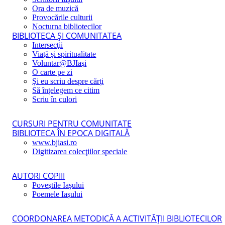
Ora de muzică
Provocările culturii
Nocturna bibliotecilor
BIBLIOTECA ŞI COMUNITATEA
Intersecţii
Viaţă şi spiritualitate
Voluntar@BJIaşi
O carte pe zi
Şi eu scriu despre cărţi
Să înţelegem ce citim
Scriu în culori
CURSURI PENTRU COMUNITATE
BIBLIOTECA ÎN EPOCA DIGITALĂ
www.bjiasi.ro
Digitizarea colecţiilor speciale
AUTORI COPIII
Poveştile Iaşului
Poemele Iaşului
COORDONAREA METODICĂ A ACTIVITĂŢII BIBLIOTECILOR