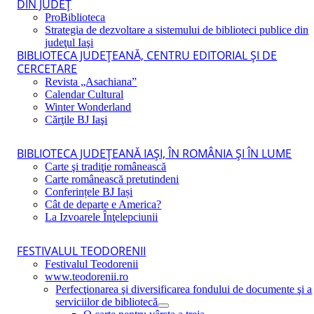
DIN JUDEŢ
ProBiblioteca
Strategia de dezvoltare a sistemului de biblioteci publice din
judeţul Iaşi
BIBLIOTECA JUDEŢEANĂ, CENTRU EDITORIAL ŞI DE
CERCETARE
Revista „Asachiana”
Calendar Cultural
Winter Wonderland
Cărţile BJ Iaşi
BIBLIOTECA JUDEŢEANĂ IAŞI, ÎN ROMÂNIA ŞI ÎN LUME
Carte şi tradiţie românească
Carte românească pretutindeni
Conferințele BJ Iași
Cât de departe e America?
La Izvoarele Înţelepciunii
FESTIVALUL TEODORENII
Festivalul Teodorenii
www.teodorenii.ro
Perfecţionarea şi diversificarea fondului de documente şi a
serviciilor de bibliotecă