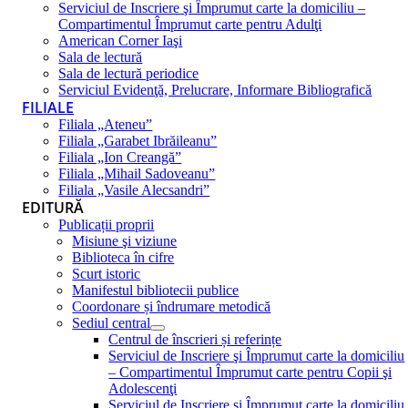
Serviciul de Inscriere şi Împrumut carte la domiciliu –
Compartimentul Împrumut carte pentru Adulţi
American Corner Iaşi
Sala de lectură
Sala de lectură periodice
Serviciul Evidenţă, Prelucrare, Informare Bibliografică
FILIALE
Filiala „Ateneu”
Filiala „Garabet Ibrăileanu”
Filiala „Ion Creangă”
Filiala „Mihail Sadoveanu”
Filiala „Vasile Alecsandri”
EDITURĂ
Publicații proprii
Misiune şi viziune
Biblioteca în cifre
Scurt istoric
Manifestul bibliotecii publice
Coordonare și îndrumare metodică
Sediul central
Centrul de înscrieri și referințe
Serviciul de Inscriere şi Împrumut carte la domiciliu
– Compartimentul Împrumut carte pentru Copii şi
Adolescenţi
Serviciul de Inscriere şi Împrumut carte la domiciliu