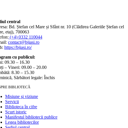
iul central
esa: Bd. Ștefan cel Mare și Sfânt nr. 10 (Clădirea Galeriile Ștefan cel
e, etaj), 700063
efon:
(+4) 0332 110044
ail:
contact@bjiasi.ro
b:
https://bjiasi.ro/
gram cu publicul:
i: 09.30 – 16.30
ți – Vineri: 09.00 – 20.00
bătă: 8.30 – 15.30
inică, Sărbători legale: Închis
SPRE BIBLIOTECĂ
Misiune şi viziune
Servicii
Biblioteca în cifre
Scurt istoric
Manifestul bibliotecii publice
Legea bibliotecilor
Sediul central