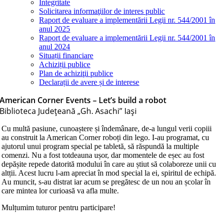
Integritate
Solicitarea informaţiilor de interes public
Raport de evaluare a implementării Legii nr. 544/2001 în
anul 2025
Raport de evaluare a implementării Legii nr. 544/2001 în
anul 2024
Situații financiare
Achiziții publice
Plan de achiziţii publice
Declarații de avere și de interese
American Corner Events – Let’s build a robot
Biblioteca Judeţeană „Gh. Asachi” Iaşi
Cu multă pasiune, cunoaștere și îndemânare, de-a lungul verii copiii
au construit la American Corner roboți din lego. I-au programat, cu
ajutorul unui program special pe tabletă, să răspundă la multiple
comenzi. Nu a fost totdeauna ușor, dar momentele de eșec au fost
depășite repede datorită modului în care au știut să colaboreze unii cu
altții. Acest lucru l-am apreciat în mod special la ei, spiritul de echipă.
Au muncit, s-au distrat iar acum se pregătesc de un nou an școlar în
care mintea lor curioasă va afla multe.
Mulțumim tuturor pentru participare!