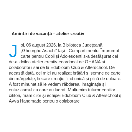
Amintiri de vacanță – atelier creativ
J
oi, 06 august 2026, la Biblioteca Județeană
„Gheorghe Asachi” Iași - Compartimentul Împrumut
carte pentru Copii și Adolescenți s-a desfășurat cel
de-al doilea atelier creativ coordonat de OHANA și
colaboratorii săi de la Edubloom Club & Afterschool. De
această dată, cei mici au realizat brățări și semne de carte
din mărgeluțe, fiecare creație fiind unică și plină de culoare.
A fost minunat să le vedem răbdarea, imaginația și
entuziasmul cu care au lucrat. Mulțumim tuturor copiilor
cititori, mămicilor și echipei Edubloom Club & Afterschool și
Avva Handmade pentru o colaborare