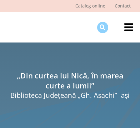
Skip
Catalog online
Contact
to
content
Tog
Nav
Des
Pagi
Şti
„Din curtea lui Nică, în marea
curte a lumii”
Pro
Biblioteca Judeţeană „Gh. Asachi” Iaşi
Int