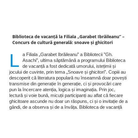
Biblioteca de vacanță la Filiala „Garabet Ibrăileanu” –
Concurs de cultură generală: snoave și ghicitori
L
a Filiala „Garabet Ibrăileanu” a Bibliotecii ”Gh.
Asachi”, ultima săptămână a programului Biblioteca
de vacanță a fost dedicată umorului, istețimii și
jocului de cuvinte, prin tema „Snoave și ghicitori”. Copiii au
descoperit că literatura populară nu înseamnă doar povești
transmise din generație în generație, ci și provocări care
pun la încercare atenția, logica și imaginația. Prin joc,
lectură și voie bună, micuții participanți au aflat că fiecare
ghicitoare ascunde nu doar un răspuns, ci și o invitație de a
gândi, de a observa și de a învăța. Biblioteca de vacanță