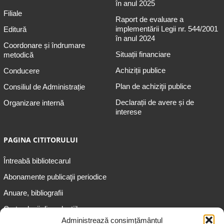
în anul 2025
Filiale
Raport de evaluare a
implementării Legii nr. 544/2001
Editură
în anul 2024
Coordonare și îndrumare
Situații financiare
metodică
Achiziții publice
Conducere
Plan de achiziţii publice
Consiliul de Administrație
Declarații de avere și de
Organizare internă
interese
PAGINA CITITORULUI
Întreabă bibliotecarul
Abonamente publicaţii periodice
Anuare, bibliografii
Cartea lunii din colecțiile
speciale
Administrează consimțământul