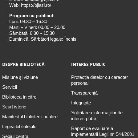
Web:
https://bjiasi.ro/
Program cu publicul:
Luni: 09.30 – 16.30
Marți – Vineri: 09.00 – 20.00
Sâmbătă: 8.30 – 15.30
Duminică, Sărbători legale: Închis
DESPRE BIBLIOTECĂ
INTERES PUBLIC
Misiune şi viziune
Protecția datelor cu caracter
personal
Servicii
Transparență
Biblioteca în cifre
Integritate
Scurt istoric
Solicitarea informaţiilor de
Manifestul bibliotecii publice
interes public
Legea bibliotecilor
Raport de evaluare a
implementării Legii nr. 544/2001
Sediul central