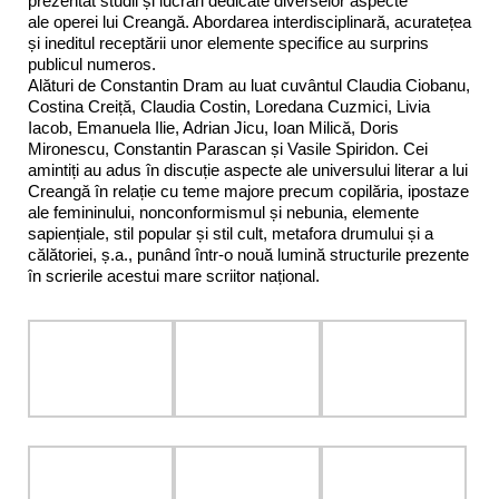
prezentat studii și lucrări dedicate diverselor aspecte
ale
operei lui Creangă. Abordarea interdisciplinară, acuratețea
și ineditul receptării unor elemente specifice au surprins
publicul numeros.
Alături de Constantin Dram au luat cuvântul Claudia Ciobanu,
Costina Creiță, Claudia Costin, Loredana Cuzmici, Livia
Iacob, Emanuela Ilie, Adrian Jicu, Ioan Milică, Doris
Mironescu, Constantin Parascan și Vasile Spiridon. Cei
amintiți au adus în discuție aspecte ale universului literar a lui
Creangă în relație cu teme majore precum copilăria, ipostaze
ale femininului, nonconformismul și nebunia, elemente
sapiențiale, stil popular și stil cult, metafora drumului și a
călătoriei, ș.a., punând într-o nouă lumină structurile prezente
în scrierile acestui mare scriitor național.