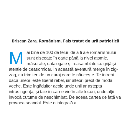
Briscan Zara, Românism. Fals tratat de ură patriotică
M
ai bine de 100 de feluri de a fi ale românismului
sunt disecate în carte până la nivel atomic,
măsurate, catalogate și reasamblate cu grijă și
atenție de ceasornicar. În această aventură merge în zig-
zag, cu trimiteri de un curaj care te năucește. Te întrebi
dacă uneori este liberal rebel, iar alteori preot de modă
veche. Este îngăduitor acolo unde unii ar aștepta
intrasingența, și taie în carne vie în alte locuri, unde alții
invocă cutume de neschimbat. De aceea cartea de față va
provoca scandal. Este o integrală a