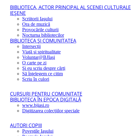
BIBLIOTECA, ACTOR PRINCIPAL AL SCENEI CULTURALE
IEŞENE
Scriitorii Iaşului
Ora de muzică
Provocările culturii
Nocturna bibliotecilor
BIBLIOTECA ŞI COMUNITATEA
Intersecţii
Viaţă şi spiritualitate
Voluntar@BJIaşi
O carte pe zi
Şi eu scriu despre cărţi
Să înţelegem ce citim
Scriu în culori
CURSURI PENTRU COMUNITATE
BIBLIOTECA ÎN EPOCA DIGITALĂ
www.bjiasi.ro
Digitizarea colecţiilor speciale
AUTORI COPIII
Poveştile Iaşului