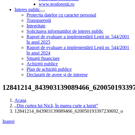
www.teodorenii.ro
Interes public
Protecția datelor cu caracter personal
Transparență
Integritate
Solicitarea informaţiilor de interes public
Raport de evaluare a implementării Legii nr. 544/2001
în anul 2025
Raport de evaluare a implementării Legii nr. 544/2001
în anul 2024
Situații financiare
Achiziții publice
Plan de achiziţii publice
Declarații de avere și de interese
12841214_843903139089466_62005019339
Acasa
„Din curtea lui Nică, în marea curte a lumii”
12841214_843903139089466_620050193397230692_o
Inapoi