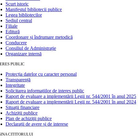
Scurt istoric
Manifestul bibliotecii publice
Legea bibliotecilor
Sediul central
Filiale
Editură
Coordonare și îndrumare metodică
Conducere
Consiliul de Administrație
Organizare internă
ERES PUBLIC
Protecția datelor cu caracter personal
Transparență
Integritate
Solicitarea informaţiilor de interes public
Raport de evaluare a implementării Legii nr. 544/2001 în anul 2025
Raport de evaluare a implementării Legii nr. 544/2001 în anul 2024
Situații financiare
Achiziții publice
Plan de achiziţii publice
Declarații de avere și de interese
INA CITITORULUI