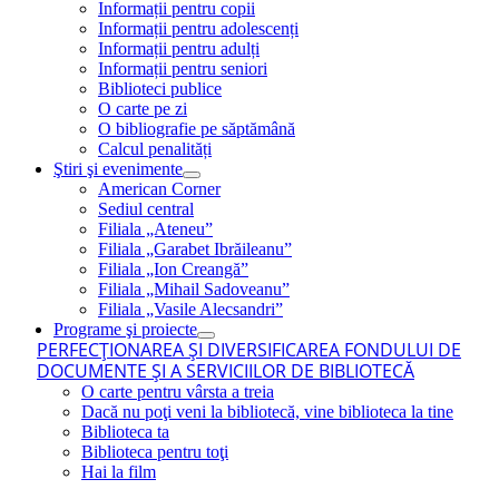
Informații pentru copii
Informații pentru adolescenți
Informații pentru adulți
Informații pentru seniori
Biblioteci publice
O carte pe zi
O bibliografie pe săptămână
Calcul penalități
Ştiri şi evenimente
American Corner
Sediul central
Filiala „Ateneu”
Filiala „Garabet Ibrăileanu”
Filiala „Ion Creangă”
Filiala „Mihail Sadoveanu”
Filiala „Vasile Alecsandri”
Programe şi proiecte
PERFECŢIONAREA ŞI DIVERSIFICAREA FONDULUI DE
DOCUMENTE ŞI A SERVICIILOR DE BIBLIOTECĂ
O carte pentru vârsta a treia
Dacă nu poţi veni la bibliotecă, vine biblioteca la tine
Biblioteca ta
Biblioteca pentru toţi
Hai la film