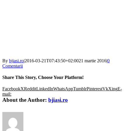
By
bjiasi.ro
|
2016-03-21T07:43:50+02:00
21 martie 2016
|
0
Comentarii
Share This Story, Choose Your Platform!
Facebook
X
Reddit
LinkedIn
WhatsApp
Tumblr
Pinterest
Vk
Xing
E-
mail:
About the Author:
bjiasi.ro