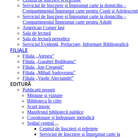
Serviciul de Inscriere şi Împrumut carte la domiciliu –
Compartimentul Împrumut carte pentru Copii şi Adolescenţ
Serviciul de Inscriere şi Împrumut carte la domiciliu –
Compartimentul Împrumut carte pentru Adulţi
American Corner Iaşi
Sala de lectură
Sala de lectură periodice
Serviciul Evidenţă, Prelucrare, Informare Bibliografică
FILIALE
Filiala „Ateneu”
Filiala „Garabet Ibrăileanu”
Filiala „Ion Creangă”
Filiala „Mihail Sadoveanu”
Filiala „Vasile Alecsandri”
EDITURĂ
Publicații proprii
Misiune şi viziune
Biblioteca în cifre
Scurt istoric
Manifestul bibliotecii publice
Coordonare și îndrumare metodică
Sediul central
Centrul de înscrieri și referințe
Serviciul de Inscriere şi Împrumut carte la