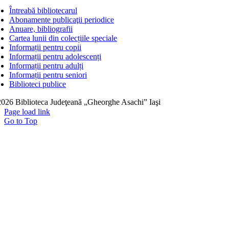
Întreabă bibliotecarul
Abonamente publicaţii periodice
Anuare, bibliografii
Cartea lunii din colecțiile speciale
Informații pentru copii
Informații pentru adolescenți
Informații pentru adulți
Informații pentru seniori
Biblioteci publice
026 Biblioteca Judeţeană „Gheorghe Asachi” Iaşi
Page load link
Go to Top