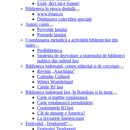
Exist, deci mi-e foame!
Biblioteca în epoca digitală
www.bjiasi.ro
Digitizarea colecţiilor speciale
Autori copiii
Poveştile Iaşului
Poemele Iaşului
Coordonarea metodică a activităţii bibliotecilor din
judeţ
ProBiblioteca
Strategia de dezvoltare a sistemului de biblioteci
publice din judeţul Iaşi
Biblioteca judeţeană, centru editorial şi de cercetare
Revista „Asachiana”
Calendar Cultural
Winter Wonderland
Cărţile BJ Iaşi
Biblioteca judeţeană Iaşi, în România şi în lume
Carte şi tradiţie românească
Carte românească pretutindeni
Conferințele BJ Iași
Cât de departe e America?
La Izvoarele Înţelepciunii
Festivalul „Teodorenii“
Festivalul Teodorenii