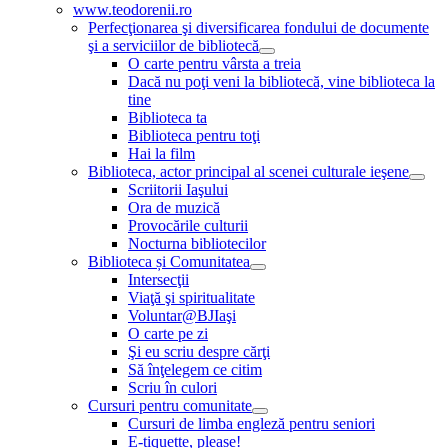
www.teodorenii.ro
Perfecţionarea şi diversificarea fondului de documente
şi a serviciilor de bibliotecă
O carte pentru vârsta a treia
Dacă nu poţi veni la bibliotecă, vine biblioteca la
tine
Biblioteca ta
Biblioteca pentru toţi
Hai la film
Biblioteca, actor principal al scenei culturale ieşene
Scriitorii Iaşului
Ora de muzică
Provocările culturii
Nocturna bibliotecilor
Biblioteca și Comunitatea
Intersecţii
Viaţă şi spiritualitate
Voluntar@BJIaşi
O carte pe zi
Şi eu scriu despre cărţi
Să înţelegem ce citim
Scriu în culori
Cursuri pentru comunitate
Cursuri de limba engleză pentru seniori
E-tiquette, please!