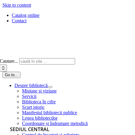
Skip to content
Catalog online
Contact
Cautare...
Go to...
Despre bibliotecă
Misiune şi viziune
Servicii
Biblioteca în cifre
Scurt istoric
Manifestul bibliotecii publice
Legea bibliotecilor
Coordonare și îndrumare metodică
SEDIUL CENTRAL
Centrul de înscrieri și referințe