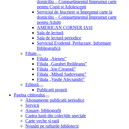
domiciliu – Compartimentul Împrumut carte
pentru Copii şi Adolescenţi
Serviciul de Inscriere şi Împrumut carte la
domiciliu – Compartimentul Împrumut carte
pentru Adulţi
AMERICAN CORNER IAŞI
Sala de lectură
Sala de lectură periodice
Serviciul Evidenţă, Prelucrare, Informare
Bibliografică
Filiale
Filiala „Ateneu”
Filiala „Garabet Ibrăileanu”
Filiala „Ion Creangă”
Filiala „Mihail Sadoveanu”
Filiala „Vasile Alecsandri”
Editură
Publicații proprii
Pagina cititorului
Abonamente publicaţii periodice
Servicii
Anuare, bibliografii
Cartea lunii din colecțiile speciale
Carte veche și rară
Noutăţi pe rafturile bibliotecii