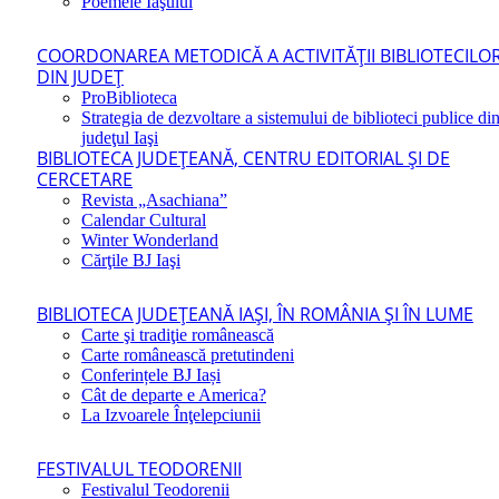
Poemele Iaşului
COORDONAREA METODICĂ A ACTIVITĂŢII BIBLIOTECILO
DIN JUDEŢ
ProBiblioteca
Strategia de dezvoltare a sistemului de biblioteci publice di
judeţul Iaşi
BIBLIOTECA JUDEŢEANĂ, CENTRU EDITORIAL ŞI DE
CERCETARE
Revista „Asachiana”
Calendar Cultural
Winter Wonderland
Cărţile BJ Iaşi
BIBLIOTECA JUDEŢEANĂ IAŞI, ÎN ROMÂNIA ŞI ÎN LUME
Carte şi tradiţie românească
Carte românească pretutindeni
Conferințele BJ Iași
Cât de departe e America?
La Izvoarele Înţelepciunii
FESTIVALUL TEODORENII
Festivalul Teodorenii