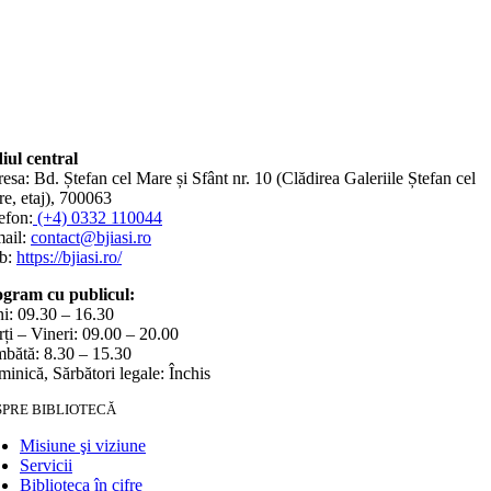
iul central
esa: Bd. Ștefan cel Mare și Sfânt nr. 10 (Clădirea Galeriile Ștefan cel
e, etaj), 700063
efon:
(+4) 0332 110044
ail:
contact@bjiasi.ro
b:
https://bjiasi.ro/
gram cu publicul:
i: 09.30 – 16.30
ți – Vineri: 09.00 – 20.00
bătă: 8.30 – 15.30
inică, Sărbători legale: Închis
SPRE BIBLIOTECĂ
Misiune şi viziune
Servicii
Biblioteca în cifre