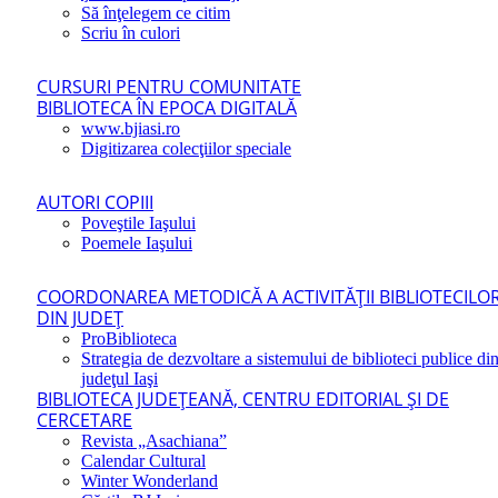
Să înţelegem ce citim
Scriu în culori
CURSURI PENTRU COMUNITATE
BIBLIOTECA ÎN EPOCA DIGITALĂ
www.bjiasi.ro
Digitizarea colecţiilor speciale
AUTORI COPIII
Poveştile Iaşului
Poemele Iaşului
COORDONAREA METODICĂ A ACTIVITĂŢII BIBLIOTECILO
DIN JUDEŢ
ProBiblioteca
Strategia de dezvoltare a sistemului de biblioteci publice di
judeţul Iaşi
BIBLIOTECA JUDEŢEANĂ, CENTRU EDITORIAL ŞI DE
CERCETARE
Revista „Asachiana”
Calendar Cultural
Winter Wonderland