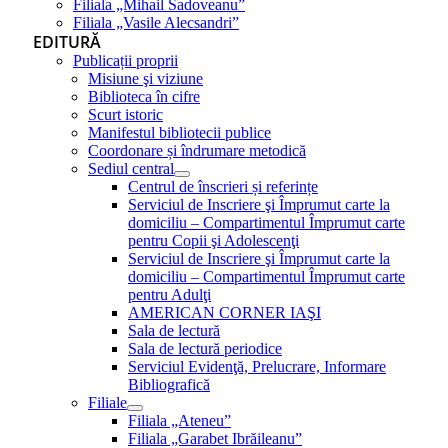
Filiala „Mihail Sadoveanu”
Filiala „Vasile Alecsandri”
EDITURĂ
Publicații proprii
Misiune şi viziune
Biblioteca în cifre
Scurt istoric
Manifestul bibliotecii publice
Coordonare și îndrumare metodică
Sediul central
Centrul de înscrieri și referințe
Serviciul de Inscriere şi Împrumut carte la
domiciliu – Compartimentul Împrumut carte
pentru Copii şi Adolescenţi
Serviciul de Inscriere şi Împrumut carte la
domiciliu – Compartimentul Împrumut carte
pentru Adulţi
AMERICAN CORNER IAŞI
Sala de lectură
Sala de lectură periodice
Serviciul Evidenţă, Prelucrare, Informare
Bibliografică
Filiale
Filiala „Ateneu”
Filiala „Garabet Ibrăileanu”