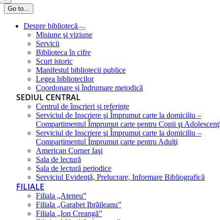
Go to...
Despre bibliotecă
Misiune şi viziune
Servicii
Biblioteca în cifre
Scurt istoric
Manifestul bibliotecii publice
Legea bibliotecilor
Coordonare și îndrumare metodică
SEDIUL CENTRAL
Centrul de înscrieri și referințe
Serviciul de Inscriere şi Împrumut carte la domiciliu –
Compartimentul Împrumut carte pentru Copii şi Adolescenţ
Serviciul de Inscriere şi Împrumut carte la domiciliu –
Compartimentul Împrumut carte pentru Adulţi
American Corner Iaşi
Sala de lectură
Sala de lectură periodice
Serviciul Evidenţă, Prelucrare, Informare Bibliografică
FILIALE
Filiala „Ateneu”
Filiala „Garabet Ibrăileanu”
Filiala „Ion Creangă”