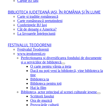
Cărţile BJ Iaşi
BIBLIOTECA JUDEŢEANĂ IAŞI, ÎN ROMÂNIA ŞI ÎN LUME
Carte şi tradiţie românească
Carte românească pretutindeni
Conferințele BJ Iași
Cât de departe e America?
La Izvoarele Înţelepciunii
FESTIVALUL TEODORENII
Festivalul Teodorenii
www.teodorenii.ro
Perfecţionarea şi diversificarea fondului de documente
şi a serviciilor de bibliotecă
O carte pentru vârsta a treia
Dacă nu poţi veni la bibliotecă, vine biblioteca la
tine
Biblioteca ta
Biblioteca pentru toţi
Hai la film
Biblioteca, actor principal al scenei culturale ieşene
Scriitorii Iaşului
Ora de muzică
Provocările culturii