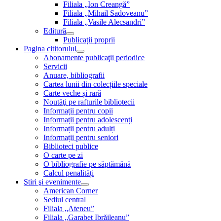
Filiala „Ion Creangă”
Filiala „Mihail Sadoveanu”
Filiala „Vasile Alecsandri”
Editură
Publicații proprii
Pagina cititorului
Abonamente publicaţii periodice
Servicii
Anuare, bibliografii
Cartea lunii din colecțiile speciale
Carte veche și rară
Noutăţi pe rafturile bibliotecii
Informații pentru copii
Informații pentru adolescenți
Informații pentru adulți
Informații pentru seniori
Biblioteci publice
O carte pe zi
O bibliografie pe săptămână
Calcul penalități
Ştiri şi evenimente
American Corner
Sediul central
Filiala „Ateneu”
Filiala „Garabet Ibrăileanu”