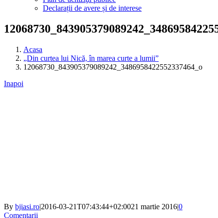
Declarații de avere și de interese
12068730_843905379089242_34869584225
Acasa
„Din curtea lui Nică, în marea curte a lumii”
12068730_843905379089242_3486958422552337464_o
Inapoi
By
bjiasi.ro
|
2016-03-21T07:43:44+02:00
21 martie 2016
|
0
Comentarii