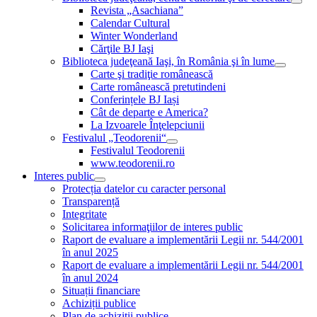
Revista „Asachiana”
Calendar Cultural
Winter Wonderland
Cărţile BJ Iaşi
Biblioteca judeţeană Iaşi, în România şi în lume
Carte şi tradiţie românească
Carte românească pretutindeni
Conferințele BJ Iași
Cât de departe e America?
La Izvoarele Înţelepciunii
Festivalul „Teodorenii“
Festivalul Teodorenii
www.teodorenii.ro
Interes public
Protecția datelor cu caracter personal
Transparență
Integritate
Solicitarea informaţiilor de interes public
Raport de evaluare a implementării Legii nr. 544/2001
în anul 2025
Raport de evaluare a implementării Legii nr. 544/2001
în anul 2024
Situații financiare
Achiziții publice
Plan de achiziţii publice