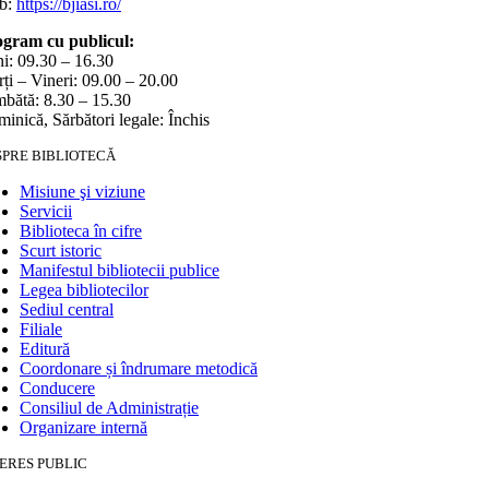
b:
https://bjiasi.ro/
gram cu publicul:
i: 09.30 – 16.30
ți – Vineri: 09.00 – 20.00
bătă: 8.30 – 15.30
inică, Sărbători legale: Închis
SPRE BIBLIOTECĂ
Misiune şi viziune
Servicii
Biblioteca în cifre
Scurt istoric
Manifestul bibliotecii publice
Legea bibliotecilor
Sediul central
Filiale
Editură
Coordonare și îndrumare metodică
Conducere
Consiliul de Administrație
Organizare internă
ERES PUBLIC