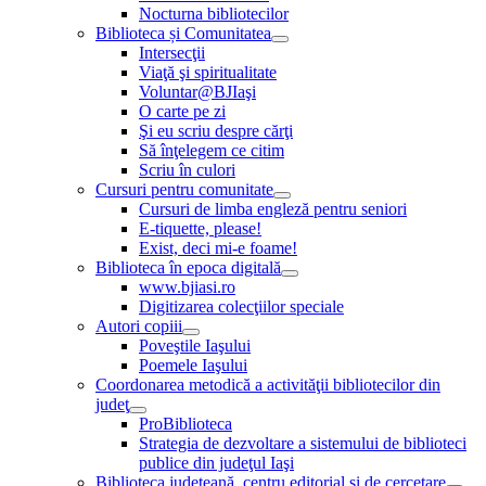
Nocturna bibliotecilor
Biblioteca și Comunitatea
Intersecţii
Viaţă şi spiritualitate
Voluntar@BJIaşi
O carte pe zi
Şi eu scriu despre cărţi
Să înţelegem ce citim
Scriu în culori
Cursuri pentru comunitate
Cursuri de limba engleză pentru seniori
E-tiquette, please!
Exist, deci mi-e foame!
Biblioteca în epoca digitală
www.bjiasi.ro
Digitizarea colecţiilor speciale
Autori copiii
Poveştile Iaşului
Poemele Iaşului
Coordonarea metodică a activităţii bibliotecilor din
judeţ
ProBiblioteca
Strategia de dezvoltare a sistemului de biblioteci
publice din judeţul Iaşi
Biblioteca judeţeană, centru editorial şi de cercetare