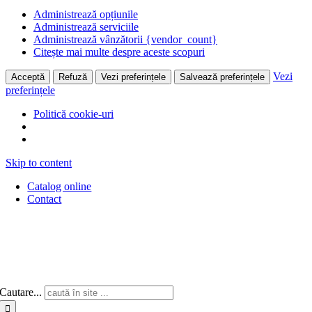
Administrează opțiunile
Administrează serviciile
Administrează vânzătorii {vendor_count}
Citește mai multe despre aceste scopuri
Vezi
Acceptă
Refuză
Vezi preferințele
Salvează preferințele
preferințele
Politică cookie-uri
Skip to content
Catalog online
Contact
Cautare...