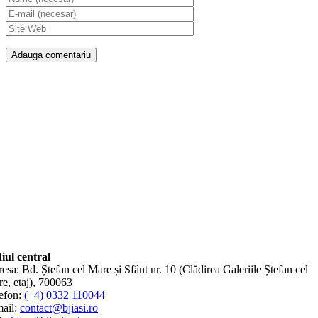
iul central
esa: Bd. Ștefan cel Mare și Sfânt nr. 10 (Clădirea Galeriile Ștefan cel
e, etaj), 700063
efon:
(+4) 0332 110044
ail:
contact@bjiasi.ro