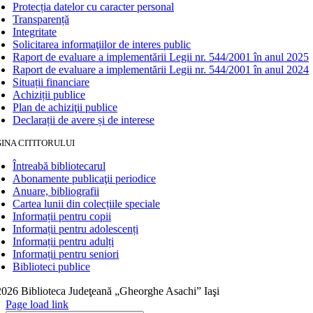
Protecția datelor cu caracter personal
Transparență
Integritate
Solicitarea informaţiilor de interes public
Raport de evaluare a implementării Legii nr. 544/2001 în anul 2025
Raport de evaluare a implementării Legii nr. 544/2001 în anul 2024
Situații financiare
Achiziții publice
Plan de achiziţii publice
Declarații de avere și de interese
INA CITITORULUI
Întreabă bibliotecarul
Abonamente publicaţii periodice
Anuare, bibliografii
Cartea lunii din colecțiile speciale
Informații pentru copii
Informații pentru adolescenți
Informații pentru adulți
Informații pentru seniori
Biblioteci publice
026 Biblioteca Judeţeană „Gheorghe Asachi” Iaşi
Page load link