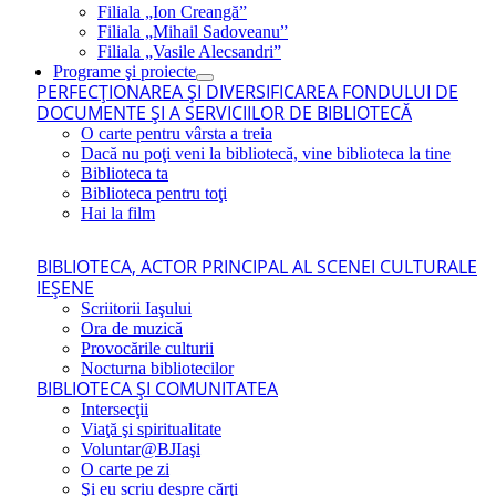
Filiala „Ion Creangă”
Filiala „Mihail Sadoveanu”
Filiala „Vasile Alecsandri”
Programe şi proiecte
PERFECŢIONAREA ŞI DIVERSIFICAREA FONDULUI DE
DOCUMENTE ŞI A SERVICIILOR DE BIBLIOTECĂ
O carte pentru vârsta a treia
Dacă nu poţi veni la bibliotecă, vine biblioteca la tine
Biblioteca ta
Biblioteca pentru toţi
Hai la film
BIBLIOTECA, ACTOR PRINCIPAL AL SCENEI CULTURALE
IEŞENE
Scriitorii Iaşului
Ora de muzică
Provocările culturii
Nocturna bibliotecilor
BIBLIOTECA ŞI COMUNITATEA
Intersecţii
Viaţă şi spiritualitate
Voluntar@BJIaşi
O carte pe zi
Şi eu scriu despre cărţi