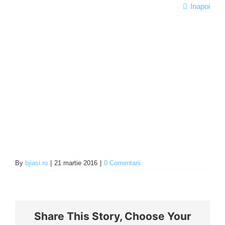
Inapoi
Programe şi proiecte
Interes public
By
bjiasi.ro
|
21 martie 2016
|
0 Comentarii
Share This Story, Choose Your