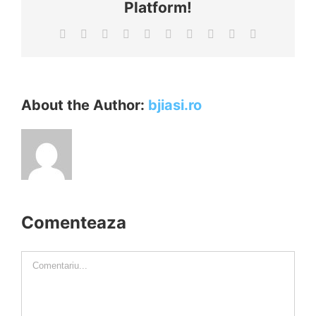
Platform!
Facebook
X
Reddit
LinkedIn
WhatsApp
Tumblr
Pinterest
Vk
Xing
E-
mail:
About the Author:
bjiasi.ro
Comenteaza
Comment