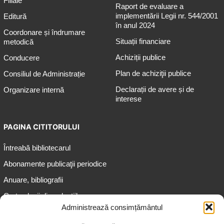
Filiale
Raport de evaluare a
implementării Legii nr. 544/2001
Editură
în anul 2024
Coordonare și îndrumare
Situații financiare
metodică
Achiziții publice
Conducere
Plan de achiziţii publice
Consiliul de Administrație
Declarații de avere și de
Organizare internă
interese
PAGINA CITITORULUI
Întreabă bibliotecarul
Abonamente publicaţii periodice
Anuare, bibliografii
Cartea lunii din colecțiile
speciale
Administrează consimțământul
Informații pentru copii