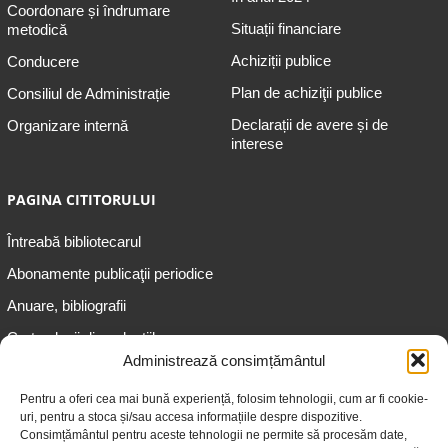
Coordonare și îndrumare
Situații financiare
metodică
Achiziții publice
Conducere
Plan de achiziţii publice
Consiliul de Administrație
Declarații de avere și de
Organizare internă
interese
PAGINA CITITORULUI
Întreabă bibliotecarul
Abonamente publicaţii periodice
Anuare, bibliografii
Cartea lunii din colecțiile
speciale
Administrează consimțământul
Informații pentru copii
Pentru a oferi cea mai bună experiență, folosim tehnologii, cum ar fi cookie-
uri, pentru a stoca și/sau accesa informațiile despre dispozitive.
Informații pentru adolescenți
Consimțământul pentru aceste tehnologii ne permite să procesăm date,