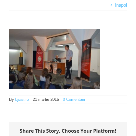
Inapoi
Programe şi proiecte
Interes public
By
bjiasi.ro
|
21 martie 2016
|
0 Comentarii
Share This Story, Choose Your Platform!