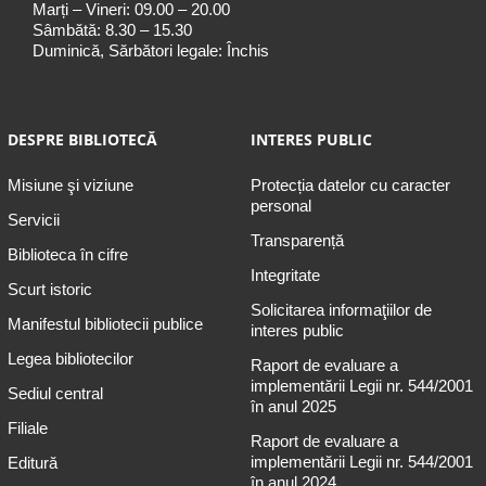
Marți – Vineri: 09.00 – 20.00
Sâmbătă: 8.30 – 15.30
Duminică, Sărbători legale: Închis
DESPRE BIBLIOTECĂ
INTERES PUBLIC
Misiune şi viziune
Protecția datelor cu caracter
personal
Servicii
Transparență
Biblioteca în cifre
Integritate
Scurt istoric
Solicitarea informaţiilor de
Manifestul bibliotecii publice
interes public
Legea bibliotecilor
Raport de evaluare a
implementării Legii nr. 544/2001
Sediul central
în anul 2025
Filiale
Raport de evaluare a
implementării Legii nr. 544/2001
Editură
în anul 2024