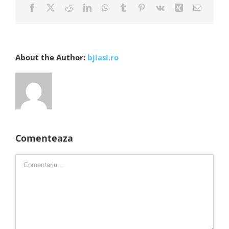
Facebook
X
Reddit
LinkedIn
WhatsApp
Tumblr
Pinterest
Vk
Xing
E-
mail:
About the Author:
bjiasi.ro
Comenteaza
Comment