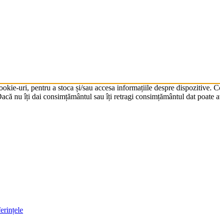
cookie-uri, pentru a stoca și/sau accesa informațiile despre dispozitive.
că nu îți dai consimțământul sau îți retragi consimțământul dat poate av
erințele