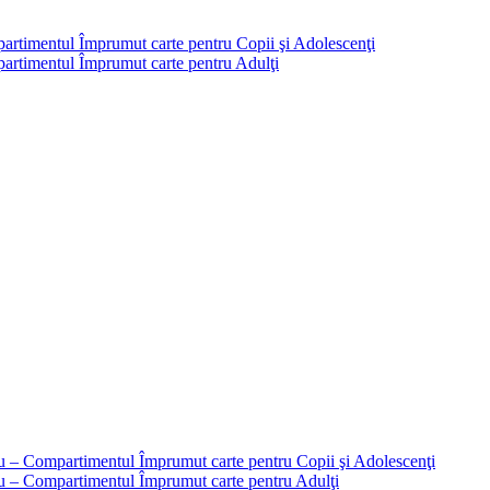
partimentul Împrumut carte pentru Copii şi Adolescenţi
mpartimentul Împrumut carte pentru Adulţi
liu – Compartimentul Împrumut carte pentru Copii şi Adolescenţi
liu – Compartimentul Împrumut carte pentru Adulţi