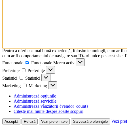
Pentru a oferi cea mai bună experiență, folosim tehnologii, cum ar fi 
cum ar fi comportamentul de navigare sau ID-uri unice pe acest site. Da
Funcționale
Funcționale
Mereu activ
Preferințe
Preferințe
Statistici
Statistici
Marketing
Marketing
Administrează opțiunile
Administrează serviciile
Administrează vânzătorii {vendor_count}
Citește mai multe despre aceste scopuri
Vezi pref
Acceptă
Refuză
Vezi preferințele
Salvează preferințele