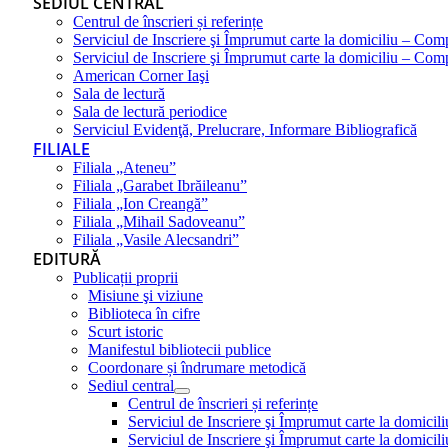
SEDIUL CENTRAL
Centrul de înscrieri și referințe
Serviciul de Inscriere şi Împrumut carte la domiciliu – Com
Serviciul de Inscriere şi Împrumut carte la domiciliu – Co
American Corner Iaşi
Sala de lectură
Sala de lectură periodice
Serviciul Evidenţă, Prelucrare, Informare Bibliografică
FILIALE
Filiala „Ateneu”
Filiala „Garabet Ibrăileanu”
Filiala „Ion Creangă”
Filiala „Mihail Sadoveanu”
Filiala „Vasile Alecsandri”
EDITURĂ
Publicații proprii
Misiune şi viziune
Biblioteca în cifre
Scurt istoric
Manifestul bibliotecii publice
Coordonare și îndrumare metodică
Sediul central
Centrul de înscrieri și referințe
Serviciul de Inscriere şi Împrumut carte la domici
Serviciul de Inscriere şi Împrumut carte la domici