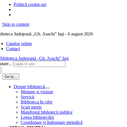
Politică cookie-uri
Skip to content
blioteca Judeţeană „Gh. Asachi” Iaşi - 6 august 2026
Catalog online
Contact
tare...
Go to...
Despre bibliotecă
Misiune şi viziune
Servicii
Biblioteca în cifre
Scurt istoric
Manifestul bibliotecii publice
Legea bibliotecilor
Coordonare și îndrumare metodică