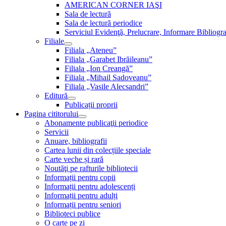
AMERICAN CORNER IAŞI
Sala de lectură
Sala de lectură periodice
Serviciul Evidenţă, Prelucrare, Informare Bibliogra
Filiale
Filiala „Ateneu”
Filiala „Garabet Ibrăileanu”
Filiala „Ion Creangă”
Filiala „Mihail Sadoveanu”
Filiala „Vasile Alecsandri”
Editură
Publicații proprii
Pagina cititorului
Abonamente publicaţii periodice
Servicii
Anuare, bibliografii
Cartea lunii din colecțiile speciale
Carte veche și rară
Noutăţi pe rafturile bibliotecii
Informații pentru copii
Informații pentru adolescenți
Informații pentru adulți
Informații pentru seniori
Biblioteci publice
O carte pe zi