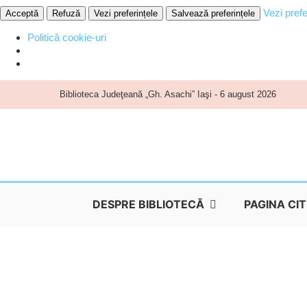
Vezi prefe
Acceptă
Refuză
Vezi preferințele
Salvează preferințele
Politică cookie-uri
Skip
Biblioteca Judeţeană „Gh. Asachi” Iaşi - 6 august 2026
to
content
DESPRE BIBLIOTECĂ
PAGINA CI