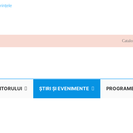
rințele
Catalo
TITORULUI
ŞTIRI ŞI EVENIMENTE
PROGRAME 