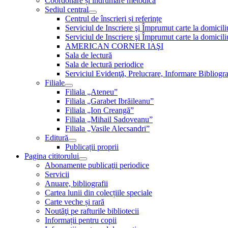
Coordonare și îndrumare metodică
Sediul central
Centrul de înscrieri și referințe
Serviciul de Inscriere şi Împrumut carte la domici
Serviciul de Inscriere şi Împrumut carte la domici
AMERICAN CORNER IAŞI
Sala de lectură
Sala de lectură periodice
Serviciul Evidenţă, Prelucrare, Informare Bibliogra
Filiale
Filiala „Ateneu”
Filiala „Garabet Ibrăileanu”
Filiala „Ion Creangă”
Filiala „Mihail Sadoveanu”
Filiala „Vasile Alecsandri”
Editură
Publicații proprii
Pagina cititorului
Abonamente publicaţii periodice
Servicii
Anuare, bibliografii
Cartea lunii din colecțiile speciale
Carte veche și rară
Noutăţi pe rafturile bibliotecii
Informații pentru copii