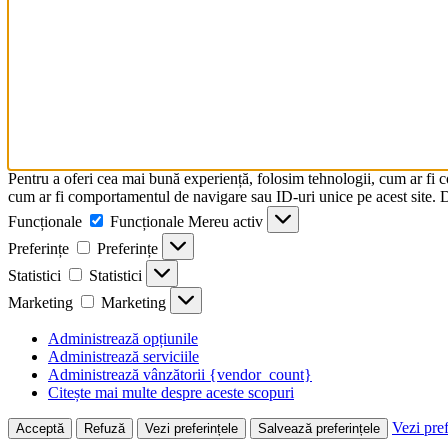
Pentru a oferi cea mai bună experiență, folosim tehnologii, cum ar fi 
cum ar fi comportamentul de navigare sau ID-uri unice pe acest site. Da
Funcționale
Funcționale
Mereu activ
Preferințe
Preferințe
Statistici
Statistici
Marketing
Marketing
Administrează opțiunile
Administrează serviciile
Administrează vânzătorii {vendor_count}
Citește mai multe despre aceste scopuri
Vezi pref
Acceptă
Refuză
Vezi preferințele
Salvează preferințele