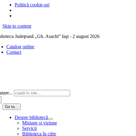
Politică cookie-uri
Skip to content
blioteca Judeţeană „Gh. Asachi” Iaşi - 2 august 2026
Catalog online
Contact
tare...
Go to...
Despre bibliotecă
Misiune şi viziune
Servicii
Biblioteca în cifre