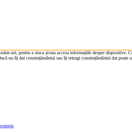
cookie-uri, pentru a stoca și/sau accesa informațiile despre dispozitive.
că nu îți dai consimțământul sau îți retragi consimțământul dat poate av
erințele