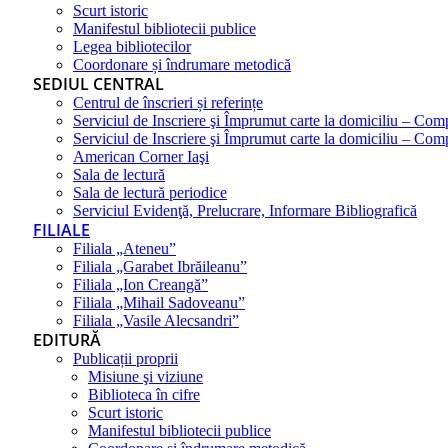
Scurt istoric
Manifestul bibliotecii publice
Legea bibliotecilor
Coordonare și îndrumare metodică
SEDIUL CENTRAL
Centrul de înscrieri și referințe
Serviciul de Inscriere şi Împrumut carte la domiciliu – Com
Serviciul de Inscriere şi Împrumut carte la domiciliu – Co
American Corner Iaşi
Sala de lectură
Sala de lectură periodice
Serviciul Evidenţă, Prelucrare, Informare Bibliografică
FILIALE
Filiala „Ateneu”
Filiala „Garabet Ibrăileanu”
Filiala „Ion Creangă”
Filiala „Mihail Sadoveanu”
Filiala „Vasile Alecsandri”
EDITURĂ
Publicații proprii
Misiune şi viziune
Biblioteca în cifre
Scurt istoric
Manifestul bibliotecii publice