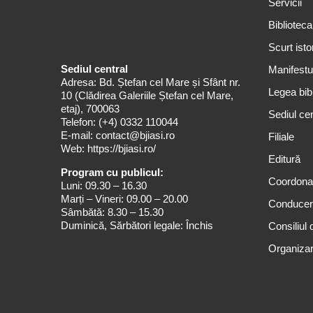
Servicii
Biblioteca
Scurt isto
Sediul central
Manifestul
Adresa: Bd. Ștefan cel Mare și Sfânt nr.
Legea bibl
10 (Clădirea Galeriile Ștefan cel Mare,
etaj), 700063
Sediul cen
Telefon:
(+4) 0332 110044
E-mail:
contact@bjiasi.ro
Filiale
Web:
https://bjiasi.ro/
Editură
Program cu publicul:
Coordona
Luni: 09.30 – 16.30
Marți – Vineri: 09.00 – 20.00
Conduce
Sâmbătă: 8.30 – 15.30
Duminică, Sărbători legale: Închis
Consiliul 
Organizar