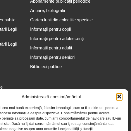
Abonamente publicaţii periodice
Anuare, bibliografii
es public
Cartea lunii din colecțiile speciale
rii Legii
Informații pentru copii
Informații pentru adolescenți
rii Legii
Informații pentru adulți
Informații pentru seniori
Biblioteci publice
se
Administrează consimțământul
ri cea mai bună experiență, folosim tehnologii, cum ar fi cookie-uri, pentru a
 accesa informațiile despre dispozitive. Consimțământul pentru aceste
e permite să procesăm date, cum ar fi comportamentul de navigare sau ID-uri
st site. Dacă nu îți dai consimțământul sau îți retragi consimțământul dat
fecte negative asupra unor anumite funcționalități și funcții.