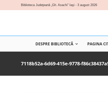
Skip
Biblioteca Judeţeană „Gh. Asachi” Iaşi - 3 august 2026
to
content
DESPRE BIBLIOTECĂ
PAGINA CI
7118b52a-6d69-415e-9778-f86c38437a