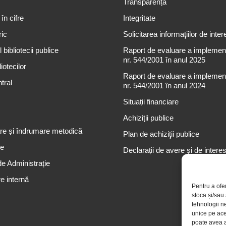
Transparență
 în cifre
Integritate
ric
Solicitarea informaţiilor de inter
 bibliotecii publice
Raport de evaluare a implementă
nr. 544/2001 în anul 2025
iotecilor
Raport de evaluare a implementă
tral
nr. 544/2001 în anul 2024
Situații financiare
Achiziții publice
re și îndrumare metodică
Plan de achiziţii publice
re
Declarații de avere și de intere
de Administrație
e internă
Pentru a ofe
stoca și/sau
tehnologii n
unice pe ace
poate avea a