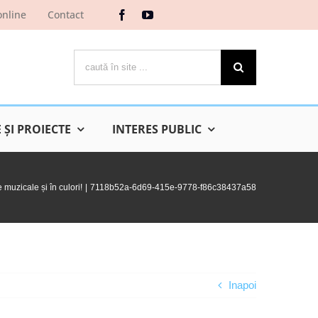
online
Contact
Cautare...
ŞI PROIECTE
INTERES PUBLIC
 muzicale și în culori!
7118b52a-6d69-415e-9778-f86c38437a58
Inapoi