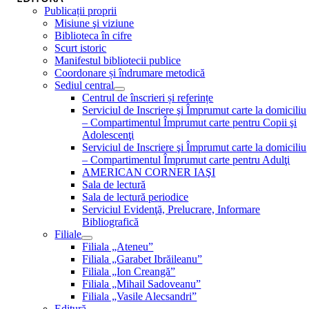
Publicații proprii
Misiune şi viziune
Biblioteca în cifre
Scurt istoric
Manifestul bibliotecii publice
Coordonare și îndrumare metodică
Sediul central
Centrul de înscrieri și referințe
Serviciul de Inscriere şi Împrumut carte la domiciliu
– Compartimentul Împrumut carte pentru Copii şi
Adolescenţi
Serviciul de Inscriere şi Împrumut carte la domiciliu
– Compartimentul Împrumut carte pentru Adulţi
AMERICAN CORNER IAŞI
Sala de lectură
Sala de lectură periodice
Serviciul Evidenţă, Prelucrare, Informare
Bibliografică
Filiale
Filiala „Ateneu”
Filiala „Garabet Ibrăileanu”
Filiala „Ion Creangă”
Filiala „Mihail Sadoveanu”
Filiala „Vasile Alecsandri”
Editură