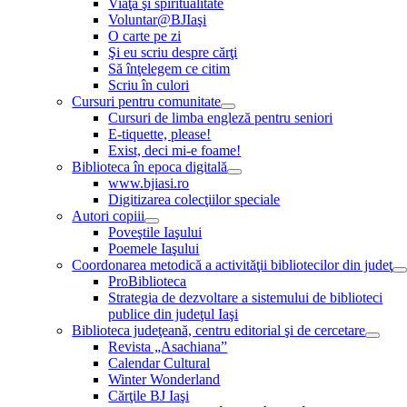
Viaţă şi spiritualitate
Voluntar@BJIaşi
O carte pe zi
Şi eu scriu despre cărţi
Să înţelegem ce citim
Scriu în culori
Cursuri pentru comunitate
Cursuri de limba engleză pentru seniori
E-tiquette, please!
Exist, deci mi-e foame!
Biblioteca în epoca digitală
www.bjiasi.ro
Digitizarea colecţiilor speciale
Autori copiii
Poveştile Iaşului
Poemele Iaşului
Coordonarea metodică a activităţii bibliotecilor din judeţ
ProBiblioteca
Strategia de dezvoltare a sistemului de biblioteci
publice din judeţul Iaşi
Biblioteca judeţeană, centru editorial şi de cercetare
Revista „Asachiana”
Calendar Cultural
Winter Wonderland
Cărţile BJ Iaşi