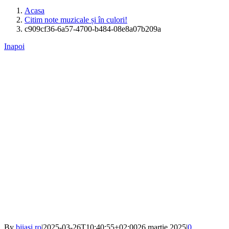
Acasa
Citim note muzicale și în culori!
c909cf36-6a57-4700-b484-08e8a07b209a
Inapoi
By
bjiasi.ro
|
2025-03-26T10:40:55+02:00
26 martie 2025
|
0