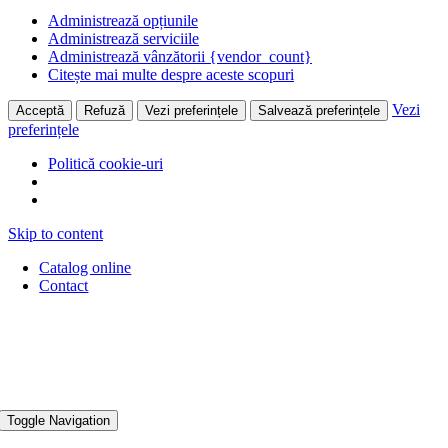
Administrează opțiunile
Administrează serviciile
Administrează vânzătorii {vendor_count}
Citește mai multe despre aceste scopuri
Vezi
Acceptă
Refuză
Vezi preferințele
Salvează preferințele
preferințele
Politică cookie-uri
Skip to content
Catalog online
Contact
Toggle Navigation