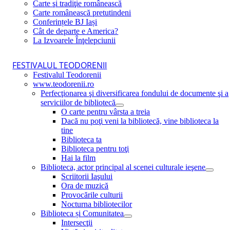
Carte şi tradiţie românească
Carte românească pretutindeni
Conferințele BJ Iași
Cât de departe e America?
La Izvoarele Înţelepciunii
FESTIVALUL TEODORENII
Festivalul Teodorenii
www.teodorenii.ro
Perfecţionarea şi diversificarea fondului de documente şi a
serviciilor de bibliotecă
O carte pentru vârsta a treia
Dacă nu poţi veni la bibliotecă, vine biblioteca la
tine
Biblioteca ta
Biblioteca pentru toţi
Hai la film
Biblioteca, actor principal al scenei culturale ieşene
Scriitorii Iaşului
Ora de muzică
Provocările culturii
Nocturna bibliotecilor
Biblioteca și Comunitatea
Intersecţii