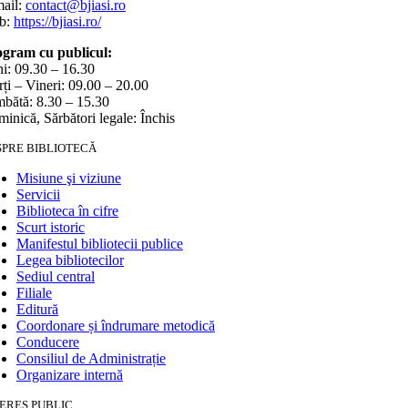
ail:
contact@bjiasi.ro
b:
https://bjiasi.ro/
gram cu publicul:
i: 09.30 – 16.30
ți – Vineri: 09.00 – 20.00
bătă: 8.30 – 15.30
inică, Sărbători legale: Închis
SPRE BIBLIOTECĂ
Misiune şi viziune
Servicii
Biblioteca în cifre
Scurt istoric
Manifestul bibliotecii publice
Legea bibliotecilor
Sediul central
Filiale
Editură
Coordonare și îndrumare metodică
Conducere
Consiliul de Administrație
Organizare internă
ERES PUBLIC