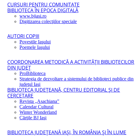
CURSURI PENTRU COMUNITATE
BIBLIOTECA ÎN EPOCA DIGITALĂ
www.bjiasi.ro
Digitizarea colecţiilor speciale
AUTORI COPIII
Poveştile Iaşului
Poemele Iaşului
COORDONAREA METODICĂ A ACTIVITĂŢII BIBLIOTECILOR
DIN JUDEŢ
ProBiblioteca
Strategia de dezvoltare a sistemului de biblioteci publice din
judeţul Iaşi
BIBLIOTECA JUDEŢEANĂ, CENTRU EDITORIAL ŞI DE
CERCETARE
Revista „Asachiana”
Calendar Cultural
Winter Wonderland
Cărţile BJ Iaşi
BIBLIOTECA JUDEŢEANĂ IAŞI, ÎN ROMÂNIA ŞI ÎN LUME