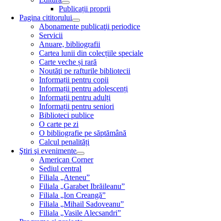
Publicații proprii
Pagina cititorului
Abonamente publicaţii periodice
Servicii
Anuare, bibliografii
Cartea lunii din colecțiile speciale
Carte veche și rară
Noutăţi pe rafturile bibliotecii
Informații pentru copii
Informații pentru adolescenți
Informații pentru adulți
Informații pentru seniori
Biblioteci publice
O carte pe zi
O bibliografie pe săptămână
Calcul penalități
Ştiri şi evenimente
American Corner
Sediul central
Filiala „Ateneu”
Filiala „Garabet Ibrăileanu”
Filiala „Ion Creangă”
Filiala „Mihail Sadoveanu”
Filiala „Vasile Alecsandri”