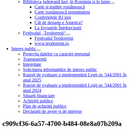
Biblioteca judeţeană Iaşi, în România şi în lume
Carte şi tradiţie românească
Carte românească pretutindeni
Conferințele BJ Iași
Cât de departe e America?
La Izvoarele Înţelepciunii
Festivalul „Teodorenii“
Festivalul Teodorenii
www.teodorenii.ro
Interes public
Protecția datelor cu caracter personal
Transparență
Integritate
Solicitarea informaţiilor de interes public
Raport de evaluare a implementării Legii nr. 544/2001 în
anul 2025
Raport de evaluare a implementării Legii nr. 544/2001 în
anul 2024
Situații financiare
Achiziții publice
Plan de achiziţii publice
Declarații de avere și de interese
c909cf36-6a57-4700-b484-08e8a07b209a