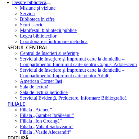
Despre bibliotecă
Misiune şi viziune
Servicii
Biblioteca în cifre
Scurt istoric
Manifestul bibliotecii publice
Legea bibliotecilor
Coordonare și îndrumare metodică
SEDIUL CENTRAL
Centrul de înscrieri și referințe
Serviciul de Inscriere şi Împrumut carte la domiciliu –
Compartimentul Împrumut carte pentru Copii şi Adolescenţi
Serviciul de Inscriere şi Împrumut carte la domiciliu –
Compartimentul Împrumut carte pentru Adulţi
American Corner Iaşi
Sala de lectură
Sala de lectură periodice
Serviciul Evidenţă, Prelucrare, Informare Bibliografică
FILIALE
Filiala „Ateneu”
Filiala „Garabet Ibrăileanu”
Filiala „Ion Creangă”
Filiala „Mihail Sadoveanu”
Filiala „Vasile Alecsandri”
EDITURĂ