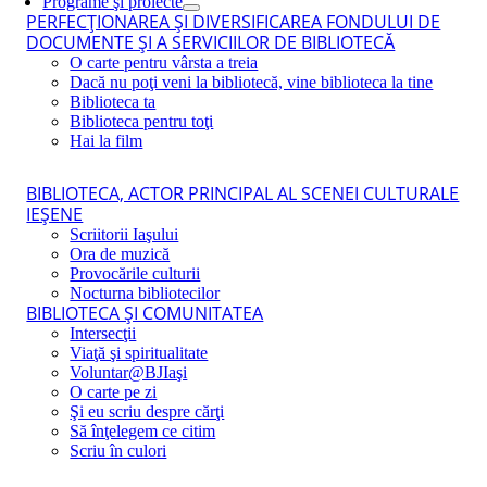
Programe şi proiecte
PERFECŢIONAREA ŞI DIVERSIFICAREA FONDULUI DE
DOCUMENTE ŞI A SERVICIILOR DE BIBLIOTECĂ
O carte pentru vârsta a treia
Dacă nu poţi veni la bibliotecă, vine biblioteca la tine
Biblioteca ta
Biblioteca pentru toţi
Hai la film
BIBLIOTECA, ACTOR PRINCIPAL AL SCENEI CULTURALE
IEŞENE
Scriitorii Iaşului
Ora de muzică
Provocările culturii
Nocturna bibliotecilor
BIBLIOTECA ŞI COMUNITATEA
Intersecţii
Viaţă şi spiritualitate
Voluntar@BJIaşi
O carte pe zi
Şi eu scriu despre cărţi
Să înţelegem ce citim
Scriu în culori