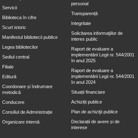
personal
Servicii
Transparență
Biblioteca în cifre
Integritate
Scurt istoric
Solicitarea informaţiilor de
Manifestul bibliotecii publice
interes public
Legea bibliotecilor
Raport de evaluare a
implementării Legii nr. 544/2001
Sediul central
în anul 2025
Filiale
Raport de evaluare a
implementării Legii nr. 544/2001
Editură
în anul 2024
Coordonare și îndrumare
Situații financiare
metodică
Achiziții publice
Conducere
Plan de achiziţii publice
Consiliul de Administrație
Declarații de avere și de
Organizare internă
interese