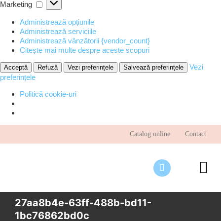
Marketing
Marketing
Administrează opțiunile
Administrează serviciile
Administrează vânzătorii {vendor_count}
Citește mai multe despre aceste scopuri
Vezi
Acceptă
Refuză
Vezi preferințele
Salvează preferințele
preferințele
Politică cookie-uri
Skip
Catalog online
Contact
to
content
To
Nav
Desp
27aa8b4e-63ff-488b-bd11-
1bc76862bd0c