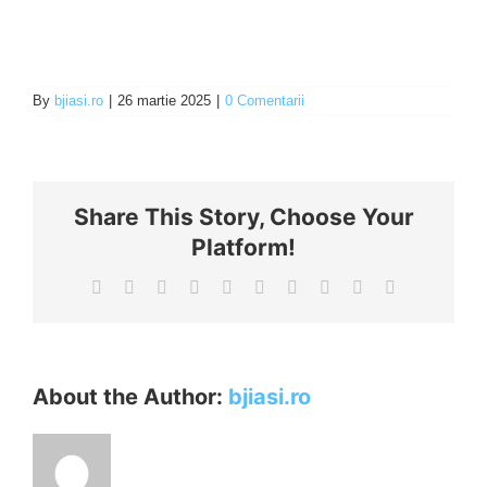
By
bjiasi.ro
|
26 martie 2025
|
0 Comentarii
Share This Story, Choose Your
Platform!
Facebook
X
Reddit
LinkedIn
WhatsApp
Tumblr
Pinterest
Vk
Xing
E-
mail:
About the Author:
bjiasi.ro