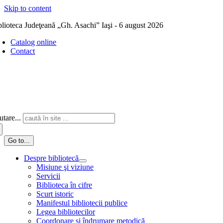
Skip to content
blioteca Judeţeană „Gh. Asachi” Iaşi - 6 august 2026
Catalog online
Contact
tare...
Go to...
Despre bibliotecă
Misiune şi viziune
Servicii
Biblioteca în cifre
Scurt istoric
Manifestul bibliotecii publice
Legea bibliotecilor
Coordonare și îndrumare metodică