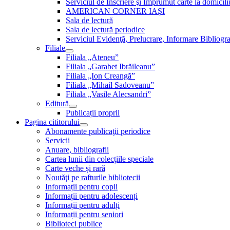
Serviciul de Inscriere şi Împrumut carte la domici
AMERICAN CORNER IAŞI
Sala de lectură
Sala de lectură periodice
Serviciul Evidenţă, Prelucrare, Informare Bibliogra
Filiale
Filiala „Ateneu”
Filiala „Garabet Ibrăileanu”
Filiala „Ion Creangă”
Filiala „Mihail Sadoveanu”
Filiala „Vasile Alecsandri”
Editură
Publicații proprii
Pagina cititorului
Abonamente publicaţii periodice
Servicii
Anuare, bibliografii
Cartea lunii din colecțiile speciale
Carte veche și rară
Noutăţi pe rafturile bibliotecii
Informații pentru copii
Informații pentru adolescenți
Informații pentru adulți
Informații pentru seniori
Biblioteci publice