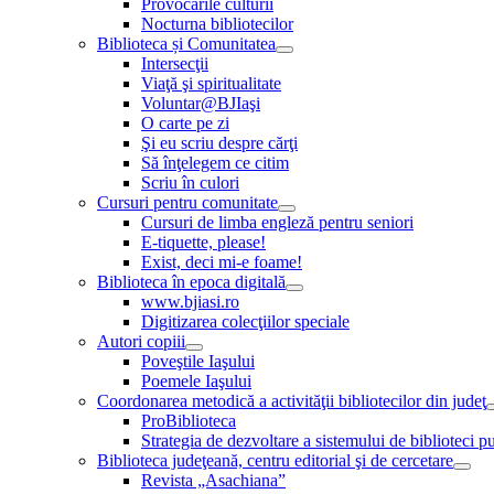
Provocările culturii
Nocturna bibliotecilor
Biblioteca și Comunitatea
Intersecţii
Viaţă şi spiritualitate
Voluntar@BJIaşi
O carte pe zi
Şi eu scriu despre cărţi
Să înţelegem ce citim
Scriu în culori
Cursuri pentru comunitate
Cursuri de limba engleză pentru seniori
E-tiquette, please!
Exist, deci mi-e foame!
Biblioteca în epoca digitală
www.bjiasi.ro
Digitizarea colecţiilor speciale
Autori copiii
Poveştile Iaşului
Poemele Iaşului
Coordonarea metodică a activităţii bibliotecilor din judeţ
ProBiblioteca
Strategia de dezvoltare a sistemului de biblioteci pu
Biblioteca judeţeană, centru editorial şi de cercetare
Revista „Asachiana”