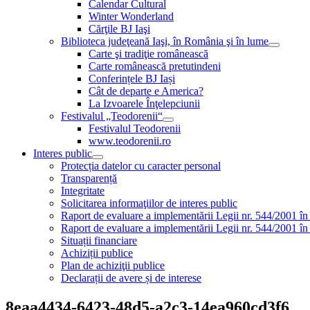
Calendar Cultural
Winter Wonderland
Cărţile BJ Iaşi
Biblioteca judeţeană Iaşi, în România şi în lume
Carte şi tradiţie românească
Carte românească pretutindeni
Conferințele BJ Iași
Cât de departe e America?
La Izvoarele Înţelepciunii
Festivalul „Teodorenii“
Festivalul Teodorenii
www.teodorenii.ro
Interes public
Protecția datelor cu caracter personal
Transparență
Integritate
Solicitarea informaţiilor de interes public
Raport de evaluare a implementării Legii nr. 544/2001 în
Raport de evaluare a implementării Legii nr. 544/2001 în
Situații financiare
Achiziții publice
Plan de achiziţii publice
Declarații de avere și de interese
8eaa4434-6423-48d5-a2c3-14ea960cd3f6