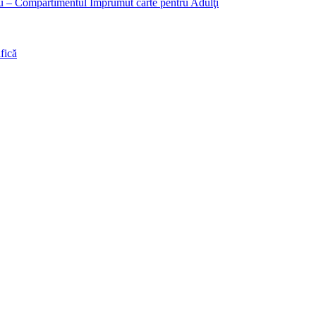
liu – Compartimentul Împrumut carte pentru Adulţi
fică