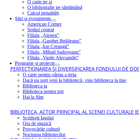
O carte pe zi
O bibliografie pe săptămână
Calcul penalități
Ştiri şi evenimente
American Corner
Sediul central
Filiala „Ateneu”
Filiala „Garabet Ibrăileanu”
Filiala „Ion Creangă”
Filiala „Mihail Sadoveanu”
Filiala „Vasile Alecsandri”
Programe şi proiecte
PERFECŢIONAREA ŞI DIVERSIFICAREA FONDULUI DE DOC
O carte pentru vârsta a treia
Dacă nu poţi veni la bibliotecă, vine biblioteca la tine
Biblioteca ta
Biblioteca pentru toţi
Hai la film
BIBLIOTECA, ACTOR PRINCIPAL AL SCENEI CULTURALE I
Scriitorii Iaşului
Ora de muzică
Provocările culturii
Nocturna bibliotecilor