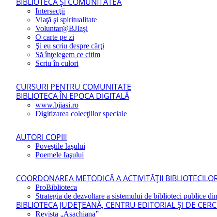
BIBLIOTECA ŞI COMUNITATEA
Intersecţii
Viaţă şi spiritualitate
Voluntar@BJIaşi
O carte pe zi
Şi eu scriu despre cărţi
Să înţelegem ce citim
Scriu în culori
CURSURI PENTRU COMUNITATE
BIBLIOTECA ÎN EPOCA DIGITALĂ
www.bjiasi.ro
Digitizarea colecţiilor speciale
AUTORI COPIII
Poveştile Iaşului
Poemele Iaşului
COORDONAREA METODICĂ A ACTIVITĂŢII BIBLIOTECILOR
ProBiblioteca
Strategia de dezvoltare a sistemului de biblioteci publice din
BIBLIOTECA JUDEŢEANĂ, CENTRU EDITORIAL ŞI DE CER
Revista „Asachiana”