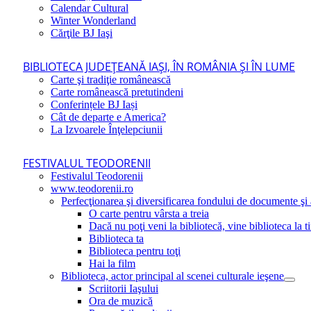
Calendar Cultural
Winter Wonderland
Cărţile BJ Iaşi
BIBLIOTECA JUDEŢEANĂ IAŞI, ÎN ROMÂNIA ŞI ÎN LUME
Carte şi tradiţie românească
Carte românească pretutindeni
Conferințele BJ Iași
Cât de departe e America?
La Izvoarele Înţelepciunii
FESTIVALUL TEODORENII
Festivalul Teodorenii
www.teodorenii.ro
Perfecţionarea şi diversificarea fondului de documente şi a
O carte pentru vârsta a treia
Dacă nu poţi veni la bibliotecă, vine biblioteca la t
Biblioteca ta
Biblioteca pentru toţi
Hai la film
Biblioteca, actor principal al scenei culturale ieşene
Scriitorii Iaşului
Ora de muzică