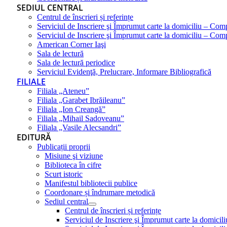
SEDIUL CENTRAL
Centrul de înscrieri și referințe
Serviciul de Inscriere şi Împrumut carte la domiciliu – Com
Serviciul de Inscriere şi Împrumut carte la domiciliu – Co
American Corner Iaşi
Sala de lectură
Sala de lectură periodice
Serviciul Evidenţă, Prelucrare, Informare Bibliografică
FILIALE
Filiala „Ateneu”
Filiala „Garabet Ibrăileanu”
Filiala „Ion Creangă”
Filiala „Mihail Sadoveanu”
Filiala „Vasile Alecsandri”
EDITURĂ
Publicații proprii
Misiune şi viziune
Biblioteca în cifre
Scurt istoric
Manifestul bibliotecii publice
Coordonare și îndrumare metodică
Sediul central
Centrul de înscrieri și referințe
Serviciul de Inscriere şi Împrumut carte la domici